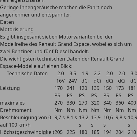
Fahreigenschaften.
Geringe Innengeräusche machen die Fahrt noch
angenehmer und entspannter.
Daten
Motorisierung
Es gibt insgesamt sieben Motorvarianten bei der
Modellreihe des Renault Grand Espace, wobei es sich um
zwei Benziner und fünf Diesel handelt.
Die wichtigsten technischen Daten der Renault Grand
Espace-Modelle auf einen Blick:
Technische Daten
2.0
3.5
1.9
2.2
2.0
2.0
3.
16V
24V
dCi
dCi
dCi
dCi
dC
Leistung
170
241
120
139
150
173
181
PS
PS
PS
PS
PS
PS
PS
maximales
270
330
270
320
340
360
400
Drehmoment
Nm
Nm
Nm
Nm
Nm
Nm
Nm
Beschleunigung von 0
9,7 s
8,1 s
13,2
13,9
10,6
9,8 s
10,
auf 100 km/h
s
s
s
s
Höchstgeschwindigkeit
205
225
180
185
194
204
210