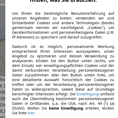
DE 64584
Biebesheim Am Rhein
Um Ihnen die bestmögliche Benutzererfahrung auf
unseren Angeboten zu bieten, verwenden wir und
Drittanbieter Cookies und andere Technologien (beides
gemeinsam nennen wir nachfolgend: „Cookies"), um
Geräteinformationen und personenbezogene Daten (z.B.
IP Adressen) zu speichern und darauf zuzugreifen.
Dadurch ist es möglich, personalisierte Werbung
entsprechend Ihren Interessen auszuspielen, unser
Angebot zu optimieren und dessen Verwendung zu
analysieren. Klicken Sie den Button unten rechts, um
dem Einsatz von einwilligungspflichten Cookies und der
damit verbundenen Verarbeitung personenbezogener
Daten zuzustimmen oder den Button unten links, um
Renault Grand Espace
Grand Espace Edition 25th
eine detaillierte Auswahl hinsichtlich der Cookies zu
treffen oder um der Verarbeitung personenbezogener
€ 3.300
Daten zu widersprechen, soweit diese auf Grundlage
08/2011
berechtigter Interessen erfolgt. Die
Einwilligung
umfasst
300.000 km
auch die Übermittlung bestimmter personenbezogener
Daten in Drittländer, u.a. die USA, nach Art. 49 (1) (a)
Diesel
DSGVO. Wollen Sie
keine Einwilligung
erteilen, klicken
8,2 l/100 km (komb.)
Sie bitte
hier
.
Händler