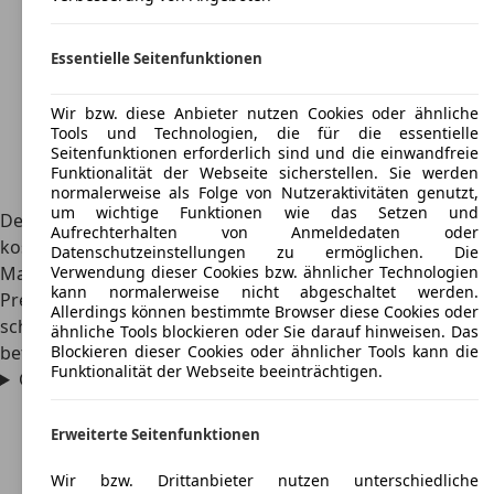
Essentielle Seitenfunktionen
Wir bzw. diese Anbieter nutzen Cookies oder ähnliche
Tools und Technologien, die für die essentielle
Seitenfunktionen erforderlich sind und die einwandfreie
Funktionalität der Webseite sicherstellen. Sie werden
normalerweise als Folge von Nutzeraktivitäten genutzt,
um wichtige Funktionen wie das Setzen und
Der Renault Grand Espace ist in der Anschaffung sehr
Aufrechterhalten von Anmeldedaten oder
kostenintensiv, was der Grand Espace 2.0 dCi mit einem
Datenschutzeinstellungen zu ermöglichen. Die
Marktpreis von 39.000 Euro deutlich zeigt. Da der
Verwendung dieser Cookies bzw. ähnlicher Technologien
kann normalerweise nicht abgeschaltet werden.
Preisrahmen aufgrund der vielen Motorisierungen stark
Allerdings können bestimmte Browser diese Cookies oder
schwanken kann, ist diese Angabe als Richtwert zu
ähnliche Tools blockieren oder Sie darauf hinweisen. Das
betrachten.
Blockieren dieser Cookies oder ähnlicher Tools kann die
Funktionalität der Webseite beeinträchtigen.
Gab es eine Modellpflege beim Renault Grand Espace?
Erweiterte Seitenfunktionen
Wir bzw. Drittanbieter nutzen unterschiedliche