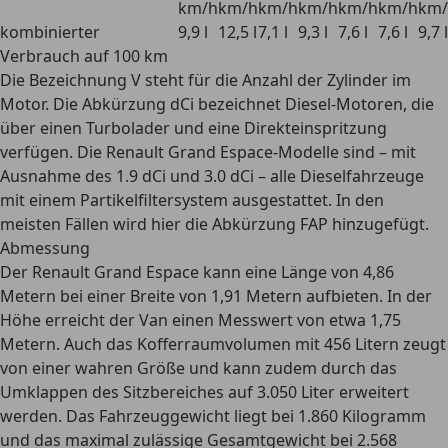
km/h
km/h
km/h
km/h
km/h
km/h
km/
kombinierter
9,9 l
12,5 l
7,1 l
9,3 l
7,6 l
7,6 l
9,7 l
Verbrauch auf 100 km
Die Bezeichnung
V
steht für die Anzahl der Zylinder im
Motor. Die Abkürzung
dCi
bezeichnet Diesel-Motoren, die
über einen Turbolader und eine Direkteinspritzung
verfügen. Die Renault Grand Espace-Modelle sind – mit
Ausnahme des 1.9 dCi und 3.0 dCi – alle Dieselfahrzeuge
mit einem
Partikelfiltersystem
ausgestattet. In den
meisten Fällen wird hier die Abkürzung
FAP
hinzugefügt.
Abmessung
Der Renault Grand Espace kann eine Länge von 4,86
Metern bei einer Breite von 1,91 Metern aufbieten. In der
Höhe erreicht der Van einen Messwert von etwa 1,75
Metern. Auch das Kofferraumvolumen mit 456 Litern zeugt
von einer wahren Größe und kann zudem
durch das
Umklappen des Sitzbereiches auf 3.050 Liter erweitert
werden. Das Fahrzeuggewicht liegt bei 1.860 Kilogramm
und das maximal zulässige Gesamtgewicht bei 2.568