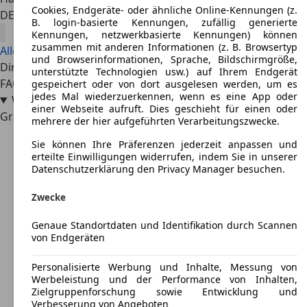
Cookies, Endgeräte- oder ähnliche Online-Kennungen (z.
DE 77933
Lahr/schwarzwald
B. login-basierte Kennungen, zufällig generierte
Kennungen, netzwerkbasierte Kennungen) können
zusammen mit anderen Informationen (z. B. Browsertyp
Alle Angebote anzeigen
und Browserinformationen, Sprache, Bildschirmgröße,
Direkt zu
unterstützte Technologien usw.) auf Ihrem Endgerät
FAQ
gespeichert oder von dort ausgelesen werden, um es
jedes Mal wiederzuerkennen, wenn es eine App oder
Wie hoch ist der Kostenaufwand für einen Renault
einer Webseite aufruft. Dies geschieht für einen oder
Grand Espace als Neuwagen?
mehrere der hier aufgeführten Verarbeitungszwecke.
Sie können Ihre Präferenzen jederzeit anpassen und
erteilte Einwilligungen widerrufen, indem Sie in unserer
Datenschutzerklärung den Privacy Manager besuchen.
Zwecke
Genaue Standortdaten und Identifikation durch Scannen
von Endgeräten
Personalisierte Werbung und Inhalte, Messung von
Werbeleistung und der Performance von Inhalten,
Zielgruppenforschung sowie Entwicklung und
Verbesserung von Angeboten