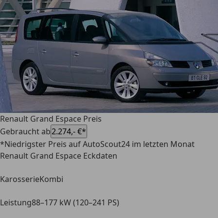
Renault Grand Espace Preis
Gebraucht ab
2.274,- €*
*Niedrigster Preis auf AutoScout24 im letzten Monat
Renault Grand Espace Eckdaten
Karosserie
Kombi
Leistung
88–177 kW (120–241 PS)