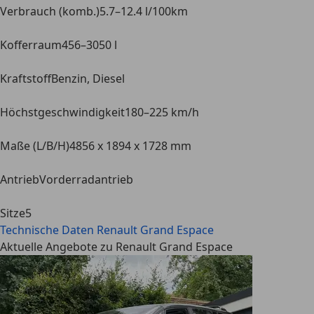
Verbrauch (komb.)
5.7–12.4 l/100km
Kofferraum
456–3050 l
Kraftstoff
Benzin, Diesel
Höchstgeschwindigkeit
180–225 km/h
Maße (L/B/H)
4856 x 1894 x 1728 mm
Antrieb
Vorderradantrieb
Sitze
5
Technische Daten
Renault Grand Espace
Aktuelle Angebote zu Renault Grand Espace