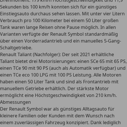
Drehmoment. 179 km/h Höchstgeschwindigkeit und 11,9
Sekunden bis 100 km/h konnten sich für ein günstiges
Einstiegsauto durchaus sehen lassen. Mit unter vier Litern
Verbrauch pro 100 Kilometer bei einem
50 Liter großen
Tank
waren lange Reisen ohne Pause möglich. In allen
Varianten verfügte der Renault Symbol standardmäßig
über einen Vorderradantrieb und ein manuelles 5-Gang-
Schaltgetriebe.
Renault Taliant (Nachfolger):
Der seit 2021 erhältliche
Taliant bietet drei Motorisierungen: einen SCe 65 mit 65 PS,
einen TCe 90 mit 90 PS (auch als Automatik verfügbar) und
einen TCe eco 100 LPG mit 100 PS Leistung. Alle Motoren
haben einen 50 Liter Tank und sind als Frontantrieb mit
manuellem Getriebe erhältlich. Der stärkste Motor
ermöglicht eine Höchstgeschwindigkeit von 210 km/h.
Abmessungen
Der Renault Symbol war als
günstiges Alltagsauto
für
kleinere Familien oder Kunden mit dem Wunsch nach
einem zuverlässigen Fahrzeug konzipiert. Dank lediglich