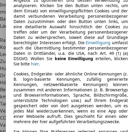
Angebot zu optimieren und dessen Verwendung zu
Innenraum wurde überarbeitet und bietet nun eine
analysieren. Klicken Sie den Button unten rechts, um
dem Einsatz von einwilligungspflichten Cookies und der
modernere Ausstattung.
damit verbundenen Verarbeitung personenbezogener
Bauzeit
(3. Generation): 2012 – 2021
Daten zuzustimmen oder den Button unten links, um
Länge, Breite, Höhe
4,3 m – 4,4 m x 1,7 m x 1,5
eine detaillierte Auswahl hinsichtlich der Cookies zu
treffen oder um der Verarbeitung personenbezogener
m
Daten zu widersprechen, soweit diese auf Grundlage
Radstand
2,6 m
berechtigter Interessen erfolgt. Die
Einwilligung
umfasst
Kofferraumvolumen
510 l – 1.257 l
auch die Übermittlung bestimmter personenbezogener
Daten in Drittländer, u.a. die USA, nach Art. 49 (1) (a)
Leergewicht
974 kg – 1.191 kg
DSGVO. Wollen Sie
keine Einwilligung
erteilen, klicken
Zulässiges Gesamtgewicht
1.505 kg – 1.590 kg
Sie bitte
hier
.
Hubraum
899 cm³ – 1.461 cm³
Cookies, Endgeräte- oder ähnliche Online-Kennungen (z.
Drehmoment
97 Nm – 220 Nm
B. login-basierte Kennungen, zufällig generierte
Höchstgeschwindigkeit
151 km/h – 179 km/h
Kennungen, netzwerkbasierte Kennungen) können
Beschleunigung 0 auf 100
11,1 s – 14,5 s
zusammen mit anderen Informationen (z. B. Browsertyp
und Browserinformationen, Sprache, Bildschirmgröße,
km/h
unterstützte Technologien usw.) auf Ihrem Endgerät
Tankvolumen
50 l
gespeichert oder von dort ausgelesen werden, um es
Verbrauch
3,6 l – 6,0 l
jedes Mal wiederzuerkennen, wenn es eine App oder
einer Webseite aufruft. Dies geschieht für einen oder
CO2-Emissionen
93 g/km – 140 g/km
mehrere der hier aufgeführten Verarbeitungszwecke.
Varianten
Sie können Ihre Präferenzen jederzeit anpassen und