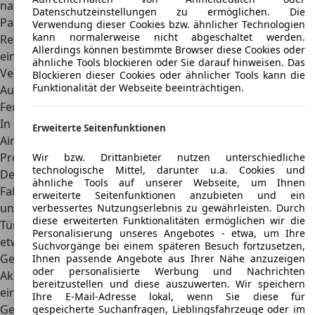
nachgeliefert, beispielsweise ein ABS, ein ESP oder auch
Datenschutzeinstellungen zu ermöglichen. Die
Parksensoren hinten.
Verwendung dieser Cookies bzw. ähnlicher Technologien
kann normalerweise nicht abgeschaltet werden.
Renault Taliant (Nachfolger):
Der Nachfolger verfügt über
Allerdings können bestimmte Browser diese Cookies oder
einen
8 Zoll Touchscreen
mit drahtloser Apple CarPlay-
ähnliche Tools blockieren oder Sie darauf hinweisen. Das
Verbindung und modernem Multimedia-System. Die
Blockieren dieser Cookies oder ähnlicher Tools kann die
Funktionalität der Webseite beeinträchtigen.
Ausstattung umfasst Klimaanlage, elektrische
Fensterheber, Multifunktionslenkrad und LED-Tagfahrlicht.
In der Sicherheitsausstattung sind ABS, ESP, mehrere
Erweiterte Seitenfunktionen
Airbags und Einparkhilfe enthalten.
Preis
Wir bzw. Drittanbieter nutzen unterschiedliche
technologische Mittel, darunter u.a. Cookies und
Der Preis des Renault Symbol war der größte Vorteil des
ähnliche Tools auf unserer Webseite, um Ihnen
Fahrzeugs. Das Fahrzeug war vor allem für den Export in
erweiterte Seitenfunktionen anzubieten und ein
unterschiedliche Länder konzipiert, beispielsweise in die
verbessertes Nutzungserlebnis zu gewährleisten. Durch
diese erweiterten Funktionalitäten ermöglichen wir die
Türkei. Die Basis-Variante des Modells konnte bereits für
Personalisierung unseres Angebotes - etwa, um Ihre
etwa 10.000 Euro als Neuwagen mit dreijähriger
Suchvorgänge bei einem späteren Besuch fortzusetzen,
Gewährleistung
bestellt werden.
Ihnen passende Angebote aus Ihrer Nähe anzuzeigen
oder personalisierte Werbung und Nachrichten
Aktuelle Situation (2025):
Da die Produktion 2021
bereitzustellen und diese auszuwerten. Wir speichern
eingestellt wurde, ist der Renault Symbol nur noch als
Ihre E-Mail-Adresse lokal, wenn Sie diese für
Gebrauchtwagen erhältlich. Der Renault Symbol war in
gespeicherte Suchanfragen, Lieblingsfahrzeuge oder im