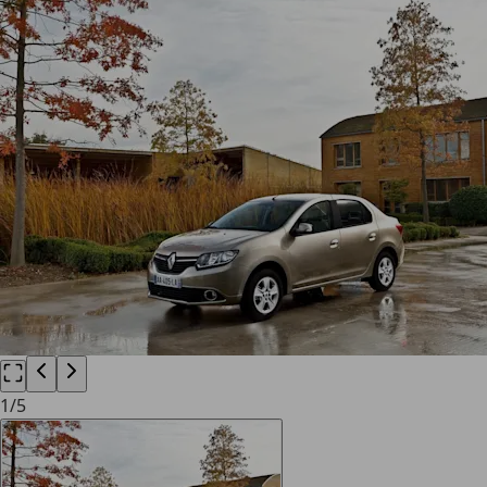
1
/
5