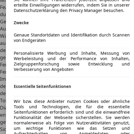
Mittlerweile bot der Renault Symbol deutlich mehr
erteilte Einwilligungen widerrufen, indem Sie in unserer
Features und Funktionen, sodass der Fahrkomfort
Datenschutzerklärung den Privacy Manager besuchen.
durchaus zu überzeugen wusste. So wurde die zweite
Generation des Autos in den
drei Ausstattungslinien
,
Zwecke
Authentique, Expression und Privilege, angeboten.
Genaue Standortdaten und Identifikation durch Scannen
Während die Basisvarianten noch sehr einfach
von Endgeräten
ausgestattet waren, waren in den höheren Varianten
deutlich mehr Techniken und praktische Funktionen
Personalisierte Werbung und Inhalte, Messung von
geboten. Dies galt beispielsweise für elektrische
Werbeleistung und der Performance von Inhalten,
Zielgruppenforschung sowie Entwicklung und
Fensterheber, für eine Zentralverriegelung mit
Verbesserung von Angeboten
Fernbedienung oder auch elektrische Außenspiegel.
Im Rahmen der Einführung der dritten Generation führte
der französische Autobauer noch weitere Techniken für
Essentielle Seitenfunktionen
deutlich mehr Luxus ein. Dies galt beispielsweise für einen
Touchscreen in der Mittelkonsole
mit sieben Zoll
Wir bzw. diese Anbieter nutzen Cookies oder ähnliche
Tools und Technologien, die für die essentielle
Diagonale. Hier war ein integriertes Navigationssystem
Seitenfunktionen erforderlich sind und die einwandfreie
enthalten, welches alle Insassen zuverlässig an den
Funktionalität der Webseite sicherstellen. Sie werden
gewünschten Ort bringen konnte. Auch im Bereich der
normalerweise als Folge von Nutzeraktivitäten genutzt,
um wichtige Funktionen wie das Setzen und
Sicherheit hatte der Hersteller einige Techniken
Aufrechterhalten von Anmeldedaten oder