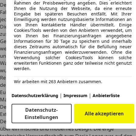
Rahmen der Preisbewertung angeben. Dies erleichtert
Deutschland nie offiziell erhältlich. Nur vereinzelt kamen
Ihnen die Nutzung der Webseite, da eine erneute
Fahrzeuge in den deutschen Handel, das Modell war
Eingabe bei späteren Besuchen entfällt. Mit Ihrer
jedoch nie offiziell für den deutschen Markt vorgesehen.
Einwilligung werden nutzungsbasierte Informationen an
von Ihnen kontaktierte Händler übermittelt. Einige
Die Angebote sind sehr selten und ein Import meist mit
Cookies/Tools werden von den Anbietern verwendet, um
zusätzlichen hohen Kosten verbunden. Ein
von Ihnen bei Finanzierungsanfragen angegebene
Gebrauchtwagen kann für
unter 2.000 Euro
gekauft
Informationen für 30 Tage zu speichern und innerhalb
dieses Zeitraums automatisch für die Befüllung neuer
werden. Allerdings sollten Kunden hierbei den Zustand
Finanzierungsanfragen wiederzuverwenden. Ohne die
und die verbleibende Gewährleistung im Blick behalten, da
Verwendung solcher Cookies/Tools können solche
Wartungen oftmals aus Kostengründen übersprungen
erweiterten Funktionen ganz oder teilweise nicht genutzt
werden.
wurden.
Renault Taliant (Nachfolger):
Der Nachfolger Taliant ist in
Wir arbeiten mit 263 Anbietern zusammen.
der Türkei ab etwa 799.000 ägyptischen Pfund (circa 16.000
Euro) erhältlich, steht jedoch nicht für den deutschen
|
|
Datenschutzerklärung
Impressum
Anbieterliste
Markt zur Verfügung.
Design
Datenschutz-
Alle akzeptieren
Exterieur
Einstellungen
Der Renault Symbol verfügte in der dritten Generation
über ein frisches und modernes Design. Die enge