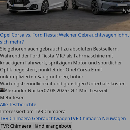
Opel Corsa vs. Ford Fiesta: Welcher Gebrauchtwagen lohnt
sich mehr?
Sie gehören auch gebraucht zu absoluten Bestsellern.
Während der Ford Fiesta MK7 als Fahrmaschine mit
knackigem Fahrwerk, spritzigem Motor und sportlicher
Optik begeistert, punktet der Opel Corsa E mit
unkomplizierten Saugmotoren, hoher
Wartungsfreundlichkeit und günstigen Unterhaltskosten.
Alexander Nocker
07.08.2026 · Ø 1 Min. Lesezeit
Mehr lesen
Alle Testberichte
Interessiert am TVR Chimaera
TVR Chimaera Gebrauchtwagen
TVR Chimaera Neuwagen
TVR Chimaera Händlerangebote