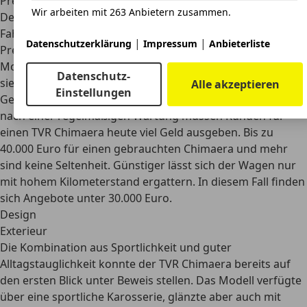
Preis
Wir arbeiten mit 263 Anbietern zusammen.
Der TVR Chimaera überzeugte nicht nur mit guten
Fahrleistungen und einem hohen Komfort, auch attraktive
|
|
Datenschutzerklärung
Impressum
Anbieterliste
Preise standen im Mittelpunkt. Als Neuwagen war das
Modell also entsprechend günstig, als Gebrauchtwagen
Datenschutz-
sieht die Sache aber schon ganz anders aus.
Alle akzeptieren
Einstellungen
Gerade in einem sehr guten Zustand und beim Wunsch
nach einer regelmäßigen Wartung müssen Kunden für
einen TVR Chimaera heute viel Geld ausgeben.
Bis zu
40.000 Euro für einen gebrauchten Chimaera und mehr
sind keine Seltenheit. Günstiger lässt sich der Wagen nur
mit hohem Kilometerstand ergattern. In diesem Fall finden
sich Angebote unter 30.000 Euro.
Design
Exterieur
Die Kombination aus Sportlichkeit und guter
Alltagstauglichkeit konnte der TVR Chimaera bereits auf
den ersten Blick unter Beweis stellen. Das Modell verfügte
über eine sportliche Karosserie, glänzte aber auch mit