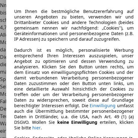
Nm an, die Höchstgeschwindigkeit betrug in diesem Fall
Um Ihnen die bestmögliche Benutzererfahrung auf
bis zu 245 km/h. Auch die Beschleunigung ging deutlich
unseren Angeboten zu bieten, verwenden wir und
schneller vonstatten, sodass der Sprint auf Tempo 100 nur
Drittanbieter Cookies und andere Technologien (beides
4,7 Sekunden dauerte.
gemeinsam nennen wir nachfolgend: „Cookies"), um
Geräteinformationen und personenbezogene Daten (z.B.
Allerdings stellten beide genannten Ausführungen der
IP Adressen) zu speichern und darauf zuzugreifen.
Motoren für den TVR Chimaera nicht die Top-Ausführung
dar, im Laufe der Jahre gab es deutlich stärkere Antriebe.
Dadurch ist es möglich, personalisierte Werbung
entsprechend Ihren Interessen auszuspielen, unser
Dies gilt vor allem für die leistungsfähigste Ausführung,
Angebot zu optimieren und dessen Verwendung zu
die bis zu 345 PS Leistung mobilisieren konnten. Mit
analysieren. Klicken Sie den Button unten rechts, um
maximal 434 Nm Drehmoment, einer
dem Einsatz von einwilligungspflichten Cookies und der
damit verbundenen Verarbeitung personenbezogener
Spitzengeschwindigkeit von 261 km/h und nur 4,1
Daten zuzustimmen oder den Button unten links, um
Sekunden für den Sprint von 0 bis 100 km/h bewies das
eine detaillierte Auswahl hinsichtlich der Cookies zu
Modell
deutlich mehr Sportlichkeit und noch flottere
treffen oder um der Verarbeitung personenbezogener
Daten zu widersprechen, soweit diese auf Grundlage
Fahrleistungen
.
berechtigter Interessen erfolgt. Die
Einwilligung
umfasst
Der TVR Chimaera basierte auf vergleichsweise einfacher
auch die Übermittlung bestimmter personenbezogener
Technik, eine Automatik war somit für den sportlichen
Daten in Drittländer, u.a. die USA, nach Art. 49 (1) (a)
DSGVO. Wollen Sie
keine Einwilligung
erteilen, klicken
Wagen nicht vorgesehen. Das Modell kam immer mit
Sie bitte
hier
.
einem
manuellen Schaltgetriebe
zu den Kunden und