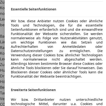
Zusätzlich verbaute der Hersteller einen großen
Kofferraum. Mit bis zu 310 Litern Ladevolumen ließ sich ein
Essentielle Seitenfunktionen
normaler Wocheneinkauf ohne Probleme unterbringen.
Lediglich auf eine Anhängerkupplung mussten die Kunden
Wir bzw. diese Anbieter nutzen Cookies oder ähnliche
beim TVR Chimaera verzichten.
Tools und Technologien, die für die essentielle
Seitenfunktionen erforderlich sind und die einwandfreie
Daten und Abmessungen
TVR Chimaera
Funktionalität der Webseite sicherstellen. Sie werden
Bauzeit
1992 – 2003
normalerweise als Folge von Nutzeraktivitäten genutzt,
Länge, Breite, Höhe
4,0 x 1,7 x 1,2 m
um wichtige Funktionen wie das Setzen und
Aufrechterhalten von Anmeldedaten oder
Radstand
2,3 m
Datenschutzeinstellungen zu ermöglichen. Die
Kofferraumvolumen
310 l
Verwendung dieser Cookies bzw. ähnlicher Technologien
Leergewicht
1.060 – 1.100 kg
kann normalerweise nicht abgeschaltet werden.
Allerdings können bestimmte Browser diese Cookies oder
Zulässiges Gesamtgewicht
1.280 kg
ähnliche Tools blockieren oder Sie darauf hinweisen. Das
Hubraum
3.950 – 4.997 cm³
Blockieren dieser Cookies oder ähnlicher Tools kann die
Drehmoment
366 – 481 Nm
Funktionalität der Webseite beeinträchtigen.
Höchstgeschwindigkeit
228 – 271 km/h
Beschleunigung 0 auf 100 km/h
4,1 – 5,3 s
Erweiterte Seitenfunktionen
Tankvolumen
57 l
Verbrauch
k. A.
Wir bzw. Drittanbieter nutzen unterschiedliche
technologische Mittel, darunter u.a. Cookies und
CO2-Emissionen
287 g/km