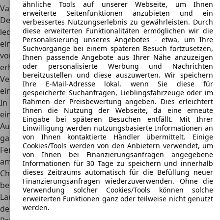
ähnliche Tools auf unserer Webseite, um Ihnen
Varianten
erweiterte Seitenfunktionen anzubieten und ein
Der TVR Chimaera war im Laufe der Produktionsjahre
verbessertes Nutzungserlebnis zu gewährleisten. Durch
diese erweiterten Funktionalitäten ermöglichen wir die
lediglich als offene Ausführung
auf dem Markt zu finden,
Personalisierung unseres Angebotes - etwa, um Ihre
ein Fahrzeug mit festem Dach und somit besserem Schutz
Suchvorgänge bei einem späteren Besuch fortzusetzen,
vor schlechtem Wetter gab es nicht. Im Laufe der Jahre
Ihnen passende Angebote aus Ihrer Nähe anzuzeigen
oder personalisierte Werbung und Nachrichten
erhielt das Fahrzeug immer wieder dezente
bereitzustellen und diese auszuwerten. Wir speichern
Veränderungen und Anpassungen, beispielsweise mit
Ihre E-Mail-Adresse lokal, wenn Sie diese für
einer Neugestaltung der Frontscheinwerfer.
gespeicherte Suchanfragen, Lieblingsfahrzeuge oder im
Rahmen der Preisbewertung angeben. Dies erleichtert
In der Basisausstattung überzeugte das Fahrzeug mit
Ihnen die Nutzung der Webseite, da eine erneute
einem
sehr guten Komfort, viele Techniken und
Eingabe bei späteren Besuchen entfällt. Mit Ihrer
Ausstattungsdetails
waren bereits ab Werk mit dabei. Dies
Einwilligung werden nutzungsbasierte Informationen an
von Ihnen kontaktierte Händler übermittelt. Einige
galt beispielsweise für Ledersitze, elektrische
Cookies/Tools werden von den Anbietern verwendet, um
Fensterheber, verstellbare Pedale oder feine Materialien
von Ihnen bei Finanzierungsanfragen angegebene
am Armaturenbrett. Gegen Aufpreis brachte der TVR
Informationen für 30 Tage zu speichern und innerhalb
dieses Zeitraums automatisch für die Befüllung neuer
Chimaera viele weitere Ausstattungsdetails mit sich,
Finanzierungsanfragen wiederzuverwenden. Ohne die
beispielsweise eine Sitzheizung, eine Klimaanlage oder
Verwendung solcher Cookies/Tools können solche
Lautsprecher hinten, mit denen sich die Soundqualität
erweiterten Funktionen ganz oder teilweise nicht genutzt
werden.
deutlich steigerte.