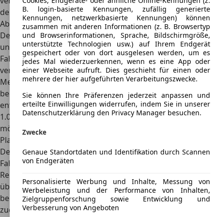
verfügte zudem über einen sportlichen Hinterradantrieb,
Cookies, Endgeräte- oder ähnliche Online-Kennungen (z.
B. login-basierte Kennungen, zufällig generierte
der die guten Fahrleistungen unterstützte.
Kennungen, netzwerkbasierte Kennungen) können
Abmessungen
zusammen mit anderen Informationen (z. B. Browsertyp
Der TVR Chimaera war ein
kleiner und leichter Sportwagen
und Browserinformationen, Sprache, Bildschirmgröße,
unterstützte Technologien usw.) auf Ihrem Endgerät
und mit den heutigen Modellen, die teils Mittelklasse-
gespeichert oder von dort ausgelesen werden, um es
Fahrzeuge bei den Abmessungen überragen, kaum zu
jedes Mal wiederzuerkennen, wenn es eine App oder
vergleichen. Das Fahrzeug war etwa vier Meter lang, 1,73
einer Webseite aufruft. Dies geschieht für einen oder
mehrere der hier aufgeführten Verarbeitungszwecke.
Meter breit und nur 1,22 Meter hoch. Wer also in den
bequemen Sportsitzen Platz nehmen wollte, musste
Sie können Ihre Präferenzen jederzeit anpassen und
erteilte Einwilligungen widerrufen, indem Sie in unserer
entsprechend agil sein. Das Leergewicht betrug lediglich
Datenschutzerklärung den Privacy Manager besuchen.
1.060 Kilogramm, die spezielle Leichtbauweise machte das
möglich. Knapp 2,3 Meter Radstand ließen dennoch viel
Zwecke
Platz im Innenraum zu.
Denn der TVR Chimaera war nicht nur als sportliches
Genaue Standortdaten und Identifikation durch Scannen
von Endgeräten
Fahrzeug für viel Fahrspaß konzipiert, er sollte auch als
Reisewagen fungieren und mit einem guten Komfort
Personalisierte Werbung und Inhalte, Messung von
überzeugen. Deshalb standen im Innenraum
zwei
Werbeleistung und der Performance von Inhalten,
bequeme Sportsitze
zur Verfügung, das Modell verfügte
Zielgruppenforschung sowie Entwicklung und
Verbesserung von Angeboten
zudem über eine gute, eher weiche Fahrwerkabstimmung.