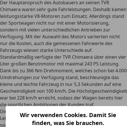
Der Hauptanspruch des Autobauers an seinen TVR
Chimaera waren sehr gute Fahrleistungen. Deshalb kamen
leistungsstarke V8-Motoren zum Einsatz. Allerdings stand
der Sportwagen nicht nur mit einer Motorisierung,
sondern mit
vielen unterschiedlichen Antrieben
zur
Verfügung. Mit der Auswahl des Motors variierten nicht
nur die Kosten, auch die gemessenen Fahrwerte des
Fahrzeugs wiesen starke Unterschiede auf.
Standardmäßig verfügte der TVR Chimaera über einen
vier
Liter großen Benzinmotor mit maximal 243 PS Leistung
.
Dank bis zu 366 Nm Drehmoment, welches schon bei 4.000
Umdrehungen zur Verfügung stand, beschleunigte das
kleine und leichte Fahrzeug in nur 5,3 Sekunden auf eine
Geschwindigkeit von 100 km/h. Die Höchstgeschwindigkeit
war bei 228 km/h erreicht, sodass der Wagen bereits hier
die sportlichen Ambitionen der Kunden traf.
Die gleiche Motorisierung gab es allerdings auch mit mehr
Wir verwenden Cookies. Damit Sie
Leistung, eine
spezielle Aufladung
machte es möglich und
finden, was Sie brauchen.
sorgte für bis zu 279 PS. Das Drehmoment stieg auf 414