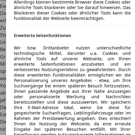
Allerdings können bestimmte Browser diese Cookies oder
Exemplare sind zu Preisen ab 50.000 Euro
verfügbar.
ähnliche Tools blockieren oder Sie darauf hinweisen. Das
Blockieren dieser Cookies oder ähnlicher Tools kann die
Die ersten Modelle des TVR Griffith haben bereits die
Funktionalität der Webseite beeinträchtigen.
erforderlichen 30 Jahre als Voraussetzung für eine H-
Zulassung erreicht. Dank des ermäßigten, pauschalen
Steuersatzes können Eigner hier deutlich
Erweiterte Seitenfunktionen
Unterhaltskosten sparen.
Wir bzw. Drittanbieter nutzen unterschiedliche
Bei der Zulassung als normaler PKW würden für den TVR
technologische Mittel, darunter u.a. Cookies und
Griffith etwa 370 Euro jährlich für die Kfz-Steuer anfallen.
ähnliche Tools auf unserer Webseite, um Ihnen
Mit einer Youngtimer-Versicherung von einem
erweiterte Seitenfunktionen anzubieten und ein
verbessertes Nutzungserlebnis zu gewährleisten. Durch
spezialisierten Anbieter und bei einer Fahrleistung von
diese erweiterten Funktionalitäten ermöglichen wir die
weniger als 10.000 Kilometern im Jahr kann eine
Personalisierung unseres Angebotes - etwa, um Ihre
Vollkaskoversicherung bereits für knapp unter 1.000 Euro
Suchvorgänge bei einem späteren Besuch fortzusetzen,
Ihnen passende Angebote aus Ihrer Nähe anzuzeigen
abgeschlossen werden. Dieser Betrag gilt für einen 30-
oder personalisierte Werbung und Nachrichten
jährigen Selbstfahrer.
bereitzustellen und diese auszuwerten. Wir speichern
Design
Ihre E-Mail-Adresse lokal, wenn Sie diese für
gespeicherte Suchanfragen, Lieblingsfahrzeuge oder im
Exterieur
Rahmen der Preisbewertung angeben. Dies erleichtert
Die
vollständig aus GFK hergestellte Karosserie
schmiegt
Ihnen die Nutzung der Webseite, da eine erneute
sich in sanften Schwüngen um den Rahmen. An der Front
Eingabe bei späteren Besuchen entfällt. Mit Ihrer
Einwilligung werden nutzungsbasierte Informationen an