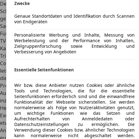
Der „Griff" teilt sich den Motor und das Chassis mit dem
Zwecke
Schwestermodell TVR Chimaera, erzielt aber
aufgrund der
Genaue Standortdaten und Identifikation durch Scannen
geringeren produzierten Stückzahlen
einen höheren
von Endgeräten
Sammlerwert.
Für das Jahr
2023 ist die Auslieferung des neu aufgelegten
Personalisierte Werbung und Inhalte, Messung von
TVR Griffith geplant
. Der neue „Griff" hat wieder eine GFK-
Werbeleistung und der Performance von Inhalten,
Zielgruppenforschung sowie Entwicklung und
Karosserie, aber der Motor kommt diesmal von Ford. Das
Verbesserung von Angeboten
Triebwerk ist vom Mustang-V8 abgeleitet und wurde von
Cosworth überarbeitet, sodass der Motor nun über 500 PS
Essentielle Seitenfunktionen
leistet. Fans des Griffiths können sich also schon jetzt auf
die neue Auflage freuen.
Wir bzw. diese Anbieter nutzen Cookies oder ähnliche
Preis
Tools und Technologien, die für die essentielle
Auf dem Gebrauchtmarkt erzielt der TVR Griffith
Seitenfunktionen erforderlich sind und die einwandfreie
inzwischen stetig steigende Sammlerpreise. Im
Funktionalität der Webseite sicherstellen. Sie werden
normalerweise als Folge von Nutzeraktivitäten genutzt,
Herstellerland Großbritannien werden gut gepflegte
um wichtige Funktionen wie das Setzen und
Exemplare als
Rechtslenker zu Preisen von umgerechnet
Aufrechterhalten von Anmeldedaten oder
etwa 30.000 Euro
angeboten. Aufgrund der geringen
Datenschutzeinstellungen zu ermöglichen. Die
Verwendung dieser Cookies bzw. ähnlicher Technologien
Anzahl an verkauften Linkslenkern sind die Preise auf dem
kann normalerweise nicht abgeschaltet werden.
europäischen Festland entsprechend höher:
Gut erhaltene