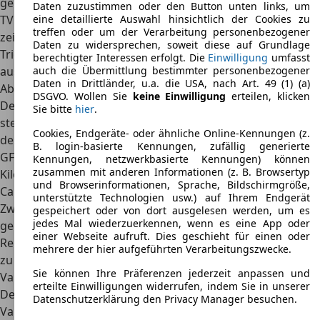
geringen Leergewicht von knapp einer Tonne sind mit dem
Daten zuzustimmen oder den Button unten links, um
eine detaillierte Auswahl hinsichtlich der Cookies zu
TVR Griffith
Fahrleistungen auf dem Niveau von
treffen oder um der Verarbeitung personenbezogener
zeitgenössischen Supersportwagen
möglich. Das V8-
Daten zu widersprechen, soweit diese auf Grundlage
Triebwerk in Verbindung mit dem Heckantrieb eignet sich
berechtigter Interessen erfolgt. Die
Einwilligung
umfasst
auch die Übermittlung bestimmter personenbezogener
ausgezeichnet für kurvenreiche Strecken.
Daten in Drittländer, u.a. die USA, nach Art. 49 (1) (a)
Abmessungen
DSGVO. Wollen Sie
keine Einwilligung
erteilen, klicken
Der TVR Griffith ist 3,89 Meter lang, 1,72 Meter breit und
Sie bitte
hier
.
steht auf einem Radstand von 2,28 Metern. Die Dachhöhe
Cookies, Endgeräte- oder ähnliche Online-Kennungen (z.
des Autos liegt bei gerade einmal 1,2 Metern. Dank der
B. login-basierte Kennungen, zufällig generierte
GFK-Karosserie beträgt
das Leergewicht nur 1.060
Kennungen, netzwerkbasierte Kennungen) können
zusammen mit anderen Informationen (z. B. Browsertyp
Kilogramm
. Der Kofferraum fasst 310 Liter, was für ein
und Browserinformationen, Sprache, Bildschirmgröße,
Cabriolet noch angemessen ist. Der Griffith ist als reiner
unterstützte Technologien usw.) auf Ihrem Endgerät
Zweisitzer ausgelegt und bietet den Stauraum betreffend
gespeichert oder von dort ausgelesen werden, um es
jedes Mal wiederzuerkennen, wenn es eine App oder
genug Platz für einen Wochenendausflug. Bei längeren
einer Webseite aufruft. Dies geschieht für einen oder
Reisen dürfte es schwer werden, das Gepäck angemessen
mehrere der hier aufgeführten Verarbeitungszwecke.
zu verstauen.
Sie können Ihre Präferenzen jederzeit anpassen und
Varianten
erteilte Einwilligungen widerrufen, indem Sie in unserer
Der TVR Griffith ist als zweisitziges Cabriolet verfügbar. Die
Datenschutzerklärung den Privacy Manager besuchen.
Variante mit 5l-V8 wurde auch als Griffith 500 vermarktet.