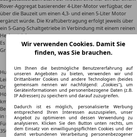
Rover-Aggregat basierender 4-Liter-Motor verfügbar, der
über die Bauzeit um einen 4,3- und einen 5-Liter Motor
ergänzt würde. Die Kraftübertragung erfolgt jeweils über
ein
5-Gang-Schaltgetriebe in Verbindung mit einem reinen
Heckantrieb
.
Es sind verschiedene Motorisierungsoptionen des TVR
Wir verwenden Cookies. Damit Sie
Griffith erbaut worden:
finden, was Sie brauchen.
Merkmal
Griffith
Griffith
Griffith
4,0
4,3
5,0
Um Ihnen die bestmögliche Benutzererfahrung auf
Hubraum in cm³
3.950
4.280
4.988
unseren Angeboten zu bieten, verwenden wir und
Drittanbieter Cookies und andere Technologien (beides
Leistung in PS
240
280
340
gemeinsam nennen wir nachfolgend: „Cookies"), um
Drehmoment in Nm
366
414
475
Geräteinformationen und personenbezogene Daten (z.B.
Höchstgeschwindigkeit in
245
254
272
IP Adressen) zu speichern und darauf zuzugreifen.
km/h
Dadurch ist es möglich, personalisierte Werbung
Beschleunigung 0-100 km/h
4,7
4,6
4,1
entsprechend Ihren Interessen auszuspielen, unser
in s
Angebot zu optimieren und dessen Verwendung zu
analysieren. Klicken Sie den Button unten rechts, um
Für die heutige Zeit mag eine Leistung zwischen 250 und
dem Einsatz von einwilligungspflichten Cookies und der
350 PS eher zu einem größeren SUV passen, aber bei dem
damit verbundenen Verarbeitung personenbezogener