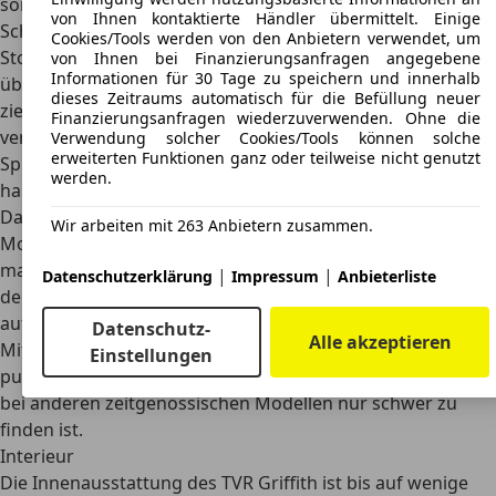
sorgen die hinter Klarglasabdeckungen eingelassenen
von Ihnen kontaktierte Händler übermittelt. Einige
Scheinwerfer sowie das Fehlen von abgesetzten
Cookies/Tools werden von den Anbietern verwendet, um
Stoßfängern für eine sanft abgerundete Linie, die sich
von Ihnen bei Finanzierungsanfragen angegebene
Informationen für 30 Tage zu speichern und innerhalb
über eine lange Motorhaube bis zur kleinen Frontscheibe
dieses Zeitraums automatisch für die Befüllung neuer
zieht. An den Flanken sind die Türgriffe in Einbuchtungen
Finanzierungsanfragen wiederzuverwenden. Ohne die
versteckt, der Tankstutzen sitzt im Kofferraum und die
Verwendung solcher Cookies/Tools können solche
erweiterten Funktionen ganz oder teilweise nicht genutzt
Spiegel sind in Wagenfarbe lackiert, sodass die
werden.
harmonische Seitenlinie nicht unterbrochen wird.
Das flache und breite Heck zitiert den Schwung der
Wir arbeiten mit 263 Anbietern zusammen.
Motorhaube und wird in Asphaltnähe durch die beiden
markanten Auspuffendrohre abgesetzt. In der Serie steht
|
|
Datenschutzerklärung
Impressum
Anbieterliste
der TVR Griffith an der Vorderachse auf 15-Zoll-Felgen und
auf der Hinterachse auf 16-Zöllern.
Datenschutz-
Alle akzeptieren
Mit eingeklapptem Dach vermittelt der TVR Griffith eine
Einstellungen
puristische und kompromisslose Roadster-Linie
, wie die
bei anderen zeitgenössischen Modellen nur schwer zu
finden ist.
Interieur
Die Innenausstattung des TVR Griffith ist bis auf wenige