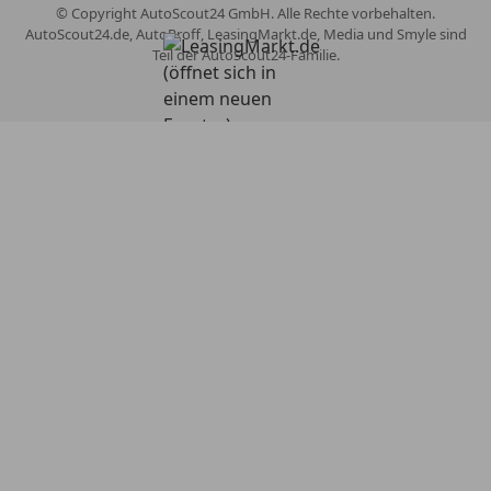
© Copyright
AutoScout24 GmbH. Alle Rechte vorbehalten.
AutoScout24.de, AutoProff, LeasingMarkt.de, Media und Smyle sind
Teil der AutoScout24-Familie.