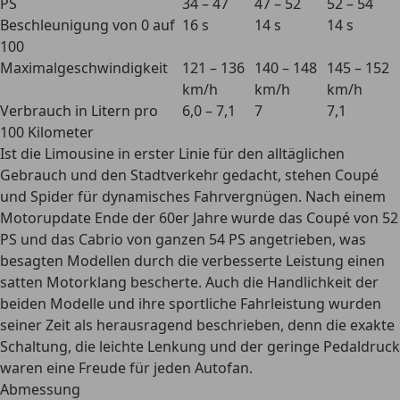
PS
34 – 47
47 – 52
52 – 54
Beschleunigung von 0 auf
16 s
14 s
14 s
100
Maximalgeschwindigkeit
121 – 136
140 – 148
145 – 152
km/h
km/h
km/h
Verbrauch in Litern pro
6,0 – 7,1
7
7,1
100 Kilometer
Ist die Limousine in erster Linie für den
alltäglichen
Gebrauch
und den Stadtverkehr gedacht, stehen Coupé
und Spider für dynamisches Fahrvergnügen. Nach einem
Motorupdate Ende der 60er Jahre wurde das Coupé von 52
PS und das Cabrio von ganzen 54 PS angetrieben, was
besagten Modellen durch die verbesserte Leistung einen
satten Motorklang
bescherte. Auch die Handlichkeit der
beiden Modelle und ihre
sportliche Fahrleistung
wurden
seiner Zeit als herausragend beschrieben, denn die exakte
Schaltung, die leichte Lenkung und der geringe Pedaldruck
waren eine Freude für jeden Autofan.
Abmessung