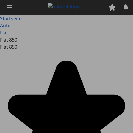
Zum
Hauptinhalt
springen
Startseite
Auto
Fiat
Fiat 850
Fiat 850