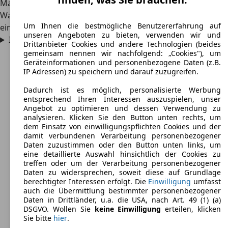
Markt erstehen möchte, muss je nach Zustand des
Wagens, gefahrenen Kilometern, Ausstattung und Modell
Um Ihnen die bestmögliche Benutzererfahrung auf
einen Betrag von 6.000 bis 15.000 Euro investieren.
unseren Angeboten zu bieten, verwenden wir und
In welchen Aufbauformen gab es den Fiat 850?
Drittanbieter Cookies und andere Technologien (beides
gemeinsam nennen wir nachfolgend: „Cookies"), um
Geräteinformationen und personenbezogene Daten (z.B.
IP Adressen) zu speichern und darauf zuzugreifen.
Dadurch ist es möglich, personalisierte Werbung
entsprechend Ihren Interessen auszuspielen, unser
Angebot zu optimieren und dessen Verwendung zu
analysieren. Klicken Sie den Button unten rechts, um
dem Einsatz von einwilligungspflichten Cookies und der
damit verbundenen Verarbeitung personenbezogener
Daten zuzustimmen oder den Button unten links, um
eine detaillierte Auswahl hinsichtlich der Cookies zu
treffen oder um der Verarbeitung personenbezogener
Daten zu widersprechen, soweit diese auf Grundlage
berechtigter Interessen erfolgt. Die
Einwilligung
umfasst
auch die Übermittlung bestimmter personenbezogener
Daten in Drittländer, u.a. die USA, nach Art. 49 (1) (a)
DSGVO. Wollen Sie
keine Einwilligung
erteilen, klicken
Sie bitte
hier
.