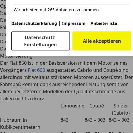
Optisch besticht der Fiat 850 mit ikonischen Design aus
Wir arbeiten mit 263 Anbietern zusammen.
Italien.
Der Fiat überzeugt durch sein geschmeidiges
|
|
Datenschutzerklärung
Impressum
Anbieterliste
Fahrverhalten.
Das Interieur punktet mit ausreichend Platz.
Datenschutz-
Alle akzeptieren
Das Fahrzeug ist relativ sparsam im Verbrauch.
Einstellungen
Daten
Motorisierung
Der Fiat 850 ist in der Basisversion mit dem Motor seines
Vorgängers
Fiat 600
ausgestattet. Cabrio und Coupé sind
allerdings mit weitaus stärkeren Motoren ausgerüstet. Der
Fahrspaß kommt dank ausreichender Leistung somit vor
allem bei letzteren Modellen der Qualitätsschmiede aus
Italien nicht zu kurz.
Limousine
Coupé
Spider
(Cabrio)
Hubraum in
843
843 – 903
843 – 903
Kubikzentimetern