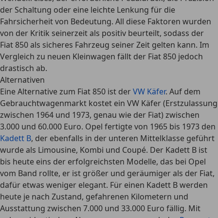
der Schaltung oder eine leichte Lenkung für die
Fahrsicherheit von Bedeutung. All diese Faktoren wurden
von der Kritik seinerzeit als
positiv beurteilt
, sodass der
Fiat 850 als sicheres Fahrzeug seiner Zeit gelten kann. Im
Vergleich zu neuen Kleinwagen fällt der Fiat 850 jedoch
drastisch ab.
Alternativen
Eine Alternative zum Fiat 850 ist der
VW Käfer
. Auf dem
Gebrauchtwagenmarkt kostet ein VW Käfer (Erstzulassung
zwischen 1964 und 1973, genau wie der Fiat) zwischen
3.000 und 60.000 Euro. Opel fertigte von 1965 bis 1973 den
Kadett B
, der ebenfalls in der unteren Mittelklasse geführt
wurde als Limousine, Kombi und Coupé. Der Kadett B ist
bis heute eins der erfolgreichsten Modelle, das bei Opel
vom Band rollte, er ist
größer und geräumiger
als der Fiat,
dafür etwas
weniger elegant
. Für einen Kadett B werden
heute je nach Zustand, gefahrenen Kilometern und
Ausstattung zwischen 7.000 und 33.000 Euro fällig. Mit