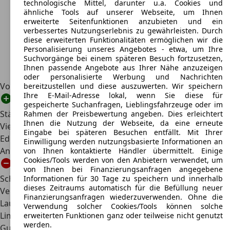
technologische Mittel, darunter u.a. Cookies und
ähnliche Tools auf unserer Webseite, um Ihnen
erweiterte Seitenfunktionen anzubieten und ein
verbessertes Nutzungserlebnis zu gewährleisten. Durch
diese erweiterten Funktionalitäten ermöglichen wir die
Personalisierung unseres Angebotes - etwa, um Ihre
Suchvorgänge bei einem späteren Besuch fortzusetzen,
Ihnen passende Angebote aus Ihrer Nähe anzuzeigen
oder personalisierte Werbung und Nachrichten
Vor- und Nachteile auf einen Blick
bereitzustellen und diese auszuwerten. Wir speichern
Ihre E-Mail-Adresse lokal, wenn Sie diese für
gespeicherte Suchanfragen, Lieblingsfahrzeuge oder im
Stärken
Rahmen der Preisbewertung angeben. Dies erleichtert
Ihnen die Nutzung der Webseite, da eine erneute
Viele verschiedene Ausführungen
Eingabe bei späteren Besuchen entfällt. Mit Ihrer
Edles italienisches Design
Einwilligung werden nutzungsbasierte Informationen an
Angenehmes Fahrgefühl
von Ihnen kontaktierte Händler übermittelt. Einige
Cookies/Tools werden von den Anbietern verwendet, um
von Ihnen bei Finanzierungsanfragen angegebene
Schwächen
Informationen für 30 Tage zu speichern und innerhalb
dieses Zeitraums automatisch für die Befüllung neuer
Vergleichsweise geringer Sicherheitsstandard
Finanzierungsanfragen wiederzuverwenden. Ohne die
Lautstarke Motorengeräusche bei höherem Tempo
Verwendung solcher Cookies/Tools können solche
Limousine kommt mit geringer Ausstattung
erweiterten Funktionen ganz oder teilweise nicht genutzt
werden.
Gute Gründe