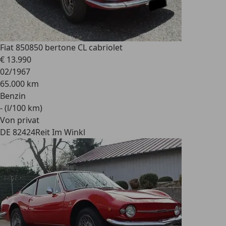
Fiat 850
850 bertone CL cabriolet
€ 13.990
02/1967
65.000 km
Benzin
- (l/100 km)
Von privat
DE 82424
Reit Im Winkl