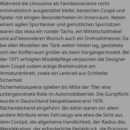
Während die Limousine als Familienvariante recht
minimalistisch ausgestattet bleibt, bestechen Coupé und
Spider mit einigen Besonderheiten im Innenraum. Neben
einem
agilen Sportlenker
und gemütlichen Sportsitzen
waren das etwa ein
runder Tacho
, ein Mittelschalthebel
und auf besonderen Wunsch auch ein Drehzahlmesser. Da
bei allen Modellen der Tank weiter hinten lag, gestaltete
sich der
Kofferraum größer als beim Vorgängermodell
. Bei
der 1971 erfolgten Modellpflege verpassten die Designer
dem Coupé zudem eckige Bretteinsätze am
Armaturenbrett, sowie ein Lenkrad aus Echtleder.
Sicherheit
Sicherheitsaspekte spielten bis Mitte der 70er eine
untergeordnete Rolle im Automobilbetrieb. Die Gurtpflicht
wurde in Deutschland beispielsweise erst 1976
flächendeckend eingeführt. Bis dahin waren vor allem
andere Attribute eines Fahrzeugs wie etwa die Sicht aus
dem Cockpit, die allgemeine Handlichkeit, der Radius des
Wendekreises, der erforderliche Pedaldruck, die Präzision