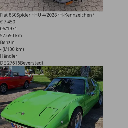
Fiat 850
Spider *HU 4/2028*H-Kennzeichen*
€ 7.450
06/1971
57.650 km
Benzin
- (l/100 km)
Händler
DE 27616
Beverstedt