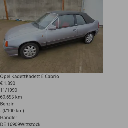
Opel Kadett
Kadett E Cabrio
€ 1.890
11/1990
60.655 km
Benzin
- (l/100 km)
Händler
DE 16909
Wittstock