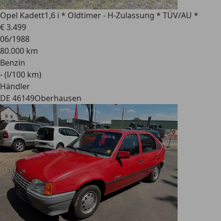
Opel Kadett
1,6 i * Oldtimer - H-Zulassung * TÜV/AU *
€ 3.499
06/1988
80.000 km
Benzin
- (l/100 km)
Händler
DE 46149
Oberhausen