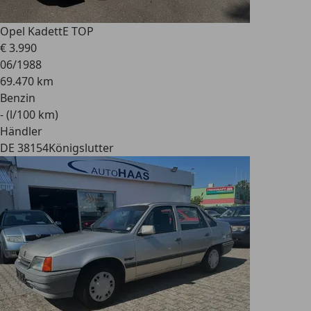
Opel Kadett
E TOP
€ 3.990
06/1988
69.470 km
Benzin
- (l/100 km)
Händler
DE 38154
Königslutter