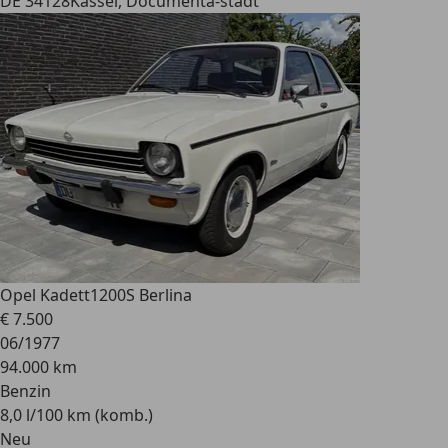
DE 34128
Kassel, Documenta-stadt
Opel Kadett
1200S Berlina
€ 7.500
06/1977
94.000 km
Benzin
8,0 l/100 km (komb.)
Neu