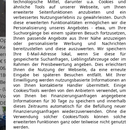
technologische Mittel, darunter u.a. Cookies und
ähnliche Tools auf unserer Webseite, um Ihnen
erweiterte Seitenfunktionen anzubieten und ein
verbessertes Nutzungserlebnis zu gewährleisten. Durch
diese erweiterten Funktionalitäten ermöglichen wir die
Personalisierung unseres Angebotes - etwa, um Ihre
Suchvorgänge bei einem späteren Besuch fortzusetzen,
Ihnen passende Angebote aus Ihrer Nähe anzuzeigen
Opel Kadett
ORIGINAL GSI 16V,Oldtimer Zulassung mit H-
oder personalisierte Werbung und Nachrichten
Kennzeichen,Viele Verschleißteile
bereitzustellen und diese auszuwerten. Wir speichern
Ihre E-Mail-Adresse lokal, wenn Sie diese für
erneuert,Wertgutachten,Tüv bis 11/2027
gespeicherte Suchanfragen, Lieblingsfahrzeuge oder im
€ 9.999
Rahmen der Preisbewertung angeben. Dies erleichtert
06/1991
Ihnen die Nutzung der Webseite, da eine erneute
Eingabe bei späteren Besuchen entfällt. Mit Ihrer
180.000 km
Einwilligung werden nutzungsbasierte Informationen an
Benzin
von Ihnen kontaktierte Händler übermittelt. Einige
- (l/100 km)
Cookies/Tools werden von den Anbietern verwendet, um
von Ihnen bei Finanzierungsanfragen angegebene
Von privat
Informationen für 30 Tage zu speichern und innerhalb
DE 45661
Recklinghausen, Stadt
dieses Zeitraums automatisch für die Befüllung neuer
Finanzierungsanfragen wiederzuverwenden. Ohne die
Verwendung solcher Cookies/Tools können solche
erweiterten Funktionen ganz oder teilweise nicht genutzt
werden.