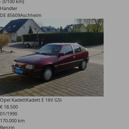
- (l/100 km)
Händler
DE 85609
Aschheim
Opel Kadett
Kadett E 16V GSi
€ 18.500
01/1990
170.000 km
Benzin