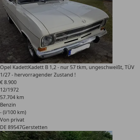
Opel Kadett
Kadett B 1,2 - nur 57 tkm, ungeschweißt, TÜV
1/27 - hervorragender Zustand !
€ 8.900
12/1972
57.704 km
Benzin
- (l/100 km)
Von privat
DE 89547
Gerstetten