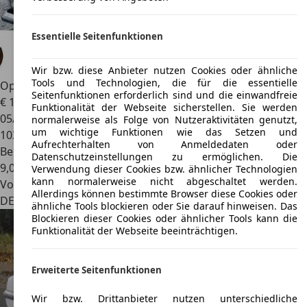
Essentielle Seitenfunktionen
Wir bzw. diese Anbieter nutzen Cookies oder ähnliche
Tools und Technologien, die für die essentielle
Opel Kadett
C City L-Berlina 2,0E H-Zulassung
Seitenfunktionen erforderlich sind und die einwandfreie
€ 10.600
Funktionalität der Webseite sicherstellen. Sie werden
05/1978
normalerweise als Folge von Nutzeraktivitäten genutzt,
um wichtige Funktionen wie das Setzen und
103.500 km
Aufrechterhalten von Anmeldedaten oder
Benzin
Datenschutzeinstellungen zu ermöglichen. Die
9,0 l/100 km (komb.)
Verwendung dieser Cookies bzw. ähnlicher Technologien
kann normalerweise nicht abgeschaltet werden.
Von privat
Allerdings können bestimmte Browser diese Cookies oder
DE 63897
Miltenberg, St
ähnliche Tools blockieren oder Sie darauf hinweisen. Das
Blockieren dieser Cookies oder ähnlicher Tools kann die
Funktionalität der Webseite beeinträchtigen.
Erweiterte Seitenfunktionen
Wir bzw. Drittanbieter nutzen unterschiedliche