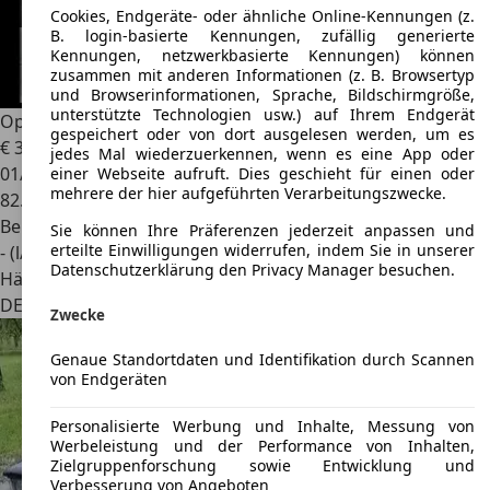
Cookies, Endgeräte- oder ähnliche Online-Kennungen (z.
B. login-basierte Kennungen, zufällig generierte
Kennungen, netzwerkbasierte Kennungen) können
zusammen mit anderen Informationen (z. B. Browsertyp
und Browserinformationen, Sprache, Bildschirmgröße,
unterstützte Technologien usw.) auf Ihrem Endgerät
Opel Kadett
C Limo 1,2 Oldtimer 83Tkm Bj.79 FESTPREIS
gespeichert oder von dort ausgelesen werden, um es
€ 3.999
jedes Mal wiederzuerkennen, wenn es eine App oder
01/1979
einer Webseite aufruft. Dies geschieht für einen oder
mehrere der hier aufgeführten Verarbeitungszwecke.
82.999 km
Benzin
Sie können Ihre Präferenzen jederzeit anpassen und
erteilte Einwilligungen widerrufen, indem Sie in unserer
- (l/100 km)
Datenschutzerklärung den Privacy Manager besuchen.
Händler
DE 89165
Dietenheim
Zwecke
Genaue Standortdaten und Identifikation durch Scannen
von Endgeräten
Personalisierte Werbung und Inhalte, Messung von
Werbeleistung und der Performance von Inhalten,
Zielgruppenforschung sowie Entwicklung und
Verbesserung von Angeboten