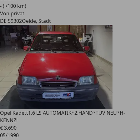
- (l/100 km)
Von privat
DE 59302
Oelde, Stadt
Opel Kadett
1.6 LS AUTOMATIK*2.HAND*TÜV NEU*H-
KENNZ!
€ 3.690
05/1990