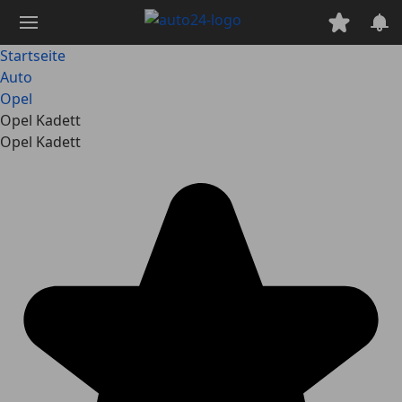
Zum
Hauptinhalt
springen
Startseite
Auto
Opel
Opel Kadett
Opel Kadett