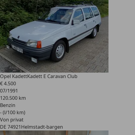
Opel Kadett
Kadett E Caravan Club
€ 4.500
07/1991
120.500 km
Benzin
- (l/100 km)
Von privat
DE 74921
Helmstadt-bargen