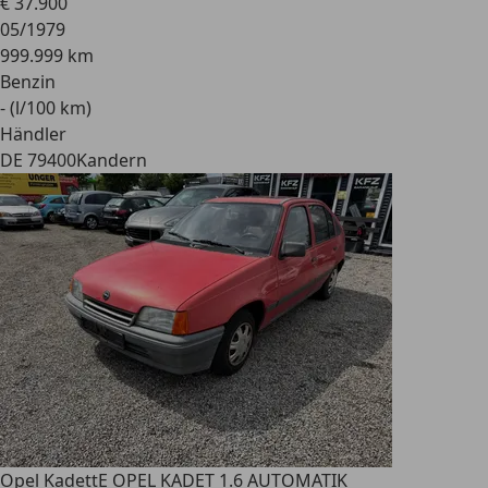
€ 37.900
05/1979
999.999 km
Benzin
- (l/100 km)
Händler
DE 79400
Kandern
Opel Kadett
E OPEL KADET 1.6 AUTOMATIK