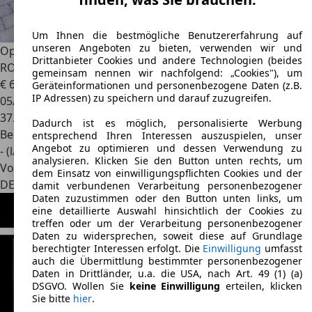
Um Ihnen die bestmögliche Benutzererfahrung auf
unseren Angeboten zu bieten, verwenden wir und
Opel Kadett
Kadett E Cabrio Edition Original 37960 km
Drittanbieter Cookies und andere Technologien (beides
ROSTFREI
gemeinsam nennen wir nachfolgend: „Cookies"), um
€ 6.800
Geräteinformationen und personenbezogene Daten (z.B.
IP Adressen) zu speichern und darauf zuzugreifen.
05/1992
37.960 km
Dadurch ist es möglich, personalisierte Werbung
Benzin
entsprechend Ihren Interessen auszuspielen, unser
Angebot zu optimieren und dessen Verwendung zu
- (l/100 km)
analysieren. Klicken Sie den Button unten rechts, um
Von privat
dem Einsatz von einwilligungspflichten Cookies und der
DE 81829
München, Landeshauptstadt
damit verbundenen Verarbeitung personenbezogener
Daten zuzustimmen oder den Button unten links, um
eine detaillierte Auswahl hinsichtlich der Cookies zu
treffen oder um der Verarbeitung personenbezogener
Daten zu widersprechen, soweit diese auf Grundlage
berechtigter Interessen erfolgt. Die
Einwilligung
umfasst
auch die Übermittlung bestimmter personenbezogener
Daten in Drittländer, u.a. die USA, nach Art. 49 (1) (a)
DSGVO. Wollen Sie
keine Einwilligung
erteilen, klicken
Sie bitte
hier
.