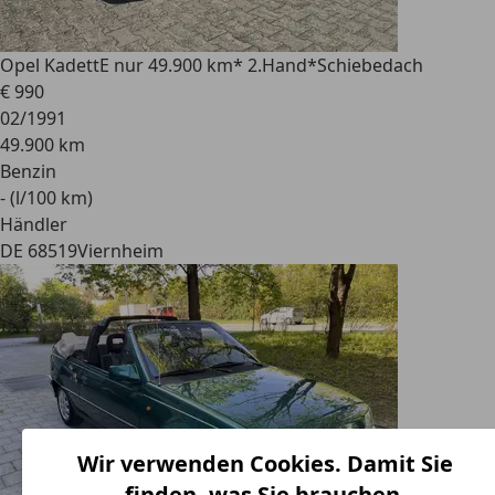
Opel Kadett
E nur 49.900 km* 2.Hand*Schiebedach
€ 990
02/1991
49.900 km
Benzin
- (l/100 km)
Händler
DE 68519
Viernheim
Wir verwenden Cookies. Damit Sie
finden, was Sie brauchen.