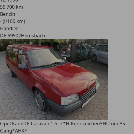
55.700 km
Benzin
- (l/100 km)
Händler
DE 69502
Hemsbach
Opel Kadett
E Caravan 1.6 D *H-Kennzeichen*HU neu*5-
Gang*AHK*