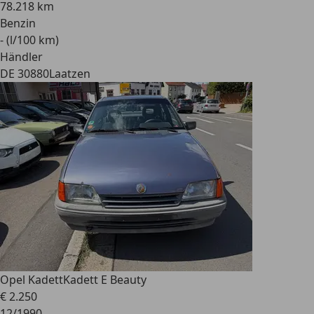
78.218 km
Benzin
- (l/100 km)
Händler
DE 30880
Laatzen
Opel Kadett
Kadett E Beauty
€ 2.250
12/1990