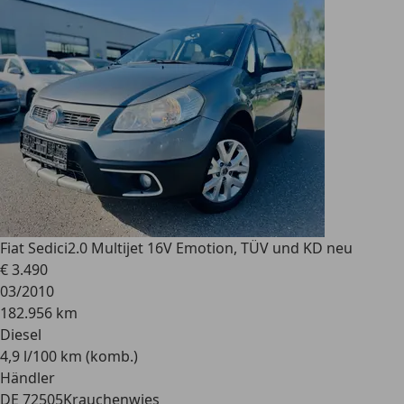
Fiat Sedici
2.0 Multijet 16V Emotion, TÜV und KD neu
€ 3.490
03/2010
182.956 km
Diesel
4,9 l/100 km (komb.)
Händler
DE 72505
Krauchenwies