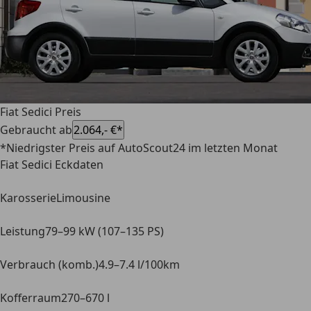
Fiat Sedici Preis
Gebraucht ab
2.064,- €*
*Niedrigster Preis auf AutoScout24 im letzten Monat
Fiat Sedici Eckdaten
Karosserie
Limousine
Leistung
79–99 kW (107–135 PS)
Verbrauch (komb.)
4.9–7.4 l/100km
Kofferraum
270–670 l