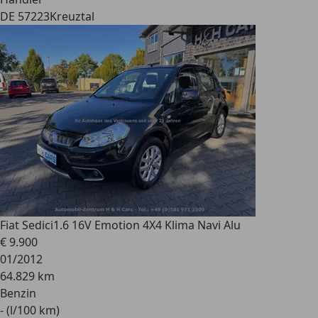
DE 57223
Kreuztal
Fiat Sedici
1.6 16V Emotion 4X4 Klima Navi Alu
€ 9.900
01/2012
64.829 km
Benzin
- (l/100 km)