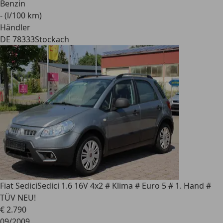
Benzin
- (l/100 km)
Händler
DE 78333
Stockach
Fiat Sedici
Sedici 1.6 16V 4x2 # Klima # Euro 5 # 1. Hand #
TÜV NEU!
€ 2.790
09/2009