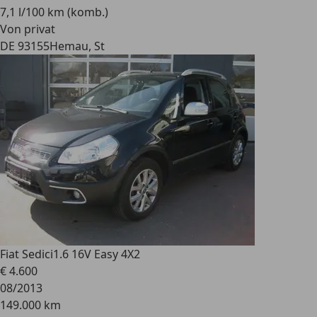
7,1 l/100 km (komb.)
Von privat
DE 93155
Hemau, St
Fiat Sedici
1.6 16V Easy 4X2
€ 4.600
08/2013
149.000 km