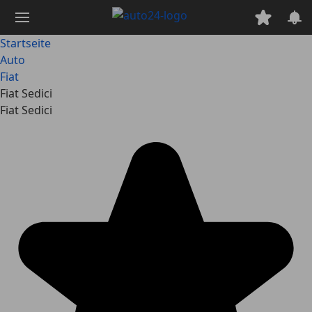
Zum
Hauptinhalt
springen
Startseite
Auto
Fiat
Fiat Sedici
Fiat Sedici