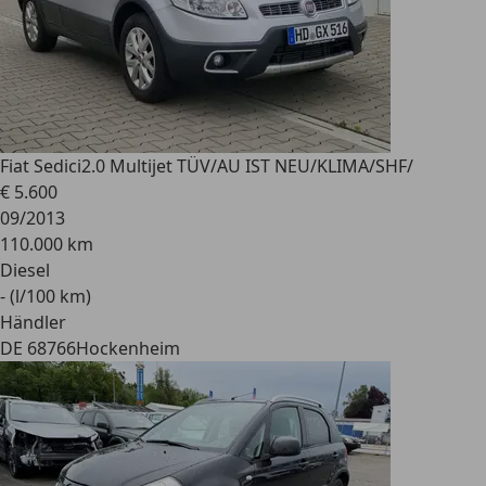
Fiat Sedici
2.0 Multijet TÜV/AU IST NEU/KLIMA/SHF/
€ 5.600
09/2013
110.000 km
Diesel
- (l/100 km)
Händler
DE 68766
Hockenheim