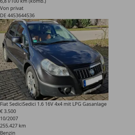
6,8 l/100 km (komb.)
Von privat
DE 44536
44536
Fiat Sedici
Sedici 1.6 16V 4x4 mit LPG Gasanlage
€ 3.500
10/2007
255.427 km
Benzin