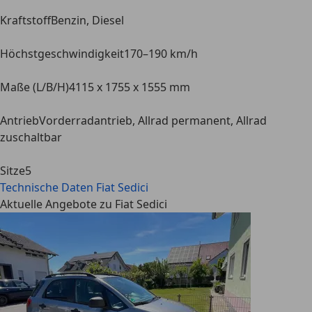
Kraftstoff
Benzin, Diesel
Höchstgeschwindigkeit
170–190 km/h
Maße (L/B/H)
4115 x 1755 x 1555 mm
Antrieb
Vorderradantrieb, Allrad permanent, Allrad
zuschaltbar
Sitze
5
Technische Daten
Fiat Sedici
Aktuelle Angebote zu Fiat Sedici