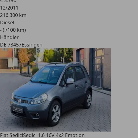
€ 3.790
12/2011
216.300 km
Diesel
- (l/100 km)
Händler
DE 73457
Essingen
Fiat Sedici
Sedici 1.6 16V 4x2 Emotion