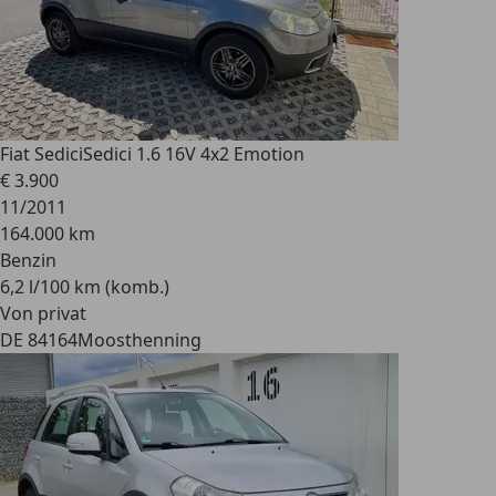
Fiat Sedici
Sedici 1.6 16V 4x2 Emotion
€ 3.900
11/2011
164.000 km
Benzin
6,2 l/100 km (komb.)
Von privat
DE 84164
Moosthenning