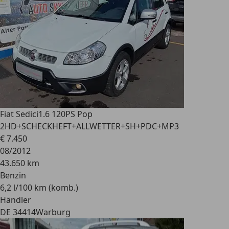
Fiat Sedici
1.6 120PS Pop
2HD+SCHECKHEFT+ALLWETTER+SH+PDC+MP3
€ 7.450
08/2012
43.650 km
Benzin
6,2 l/100 km (komb.)
Händler
DE 34414
Warburg