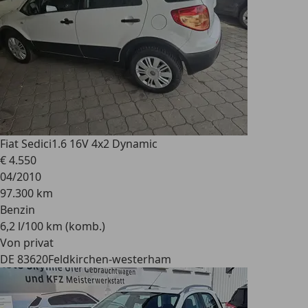
Fiat Sedici
1.6 16V 4x2 Dynamic
€ 4.550
04/2010
97.300 km
Benzin
6,2 l/100 km (komb.)
Von privat
DE 83620
Feldkirchen-westerham