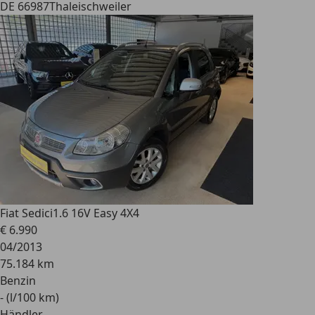
DE 66987
Thaleischweiler
Fiat Sedici
1.6 16V Easy 4X4
€ 6.990
04/2013
75.184 km
Benzin
- (l/100 km)
Händler