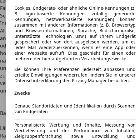
Leergewicht, welches einen großen Teil zum guten
Fahrgefühl im Alltag beiträgt.
Cookies, Endgeräte- oder ähnliche Online-Kennungen (z.
B. login-basierte Kennungen, zufällig generierte
Seine wahren Stärken kann der Mazda Bongo im
Kennungen, netzwerkbasierte Kennungen) können
Innenraum zeigen, hier kommt die
hervorragende
zusammen mit anderen Informationen (z. B. Browsertyp
Alltagstauglichkeit
zur Geltung. Das Modell ist unter
und Browserinformationen, Sprache, Bildschirmgröße,
unterstützte Technologien usw.) auf Ihrem Endgerät
anderem als Kastenwagen mit einer großen Ladefläche
gespeichert oder von dort ausgelesen werden, um es
oder als Kleinbus mit bis zu fünf Sitzplätzen erhältlich. Eine
jedes Mal wiederzuerkennen, wenn es eine App oder
hohe Zuladung bzw. eine entsprechende Nutzlast, die je
einer Webseite aufruft. Dies geschieht für einen oder
mehrere der hier aufgeführten Verarbeitungszwecke.
nach Ausführung bei über 1100 Kilogramm liegen kann,
unterstützen den hervorragenden Eindruck des Modells
Sie können Ihre Präferenzen jederzeit anpassen und
erteilte Einwilligungen widerrufen, indem Sie in unserer
zusätzlich. Zudem ist auf Wunsch eine Anhängerkupplung
Datenschutzerklärung den Privacy Manager besuchen.
verbaut, die immerhin 1550 Kilogramm Anhängelast
unterstützt.
Zwecke
Daten und
Mazda Bongo
Abmessungen
Genaue Standortdaten und Identifikation durch Scannen
von Endgeräten
Bauzeit
1966 – heute; 1983 – heute (nicht
für Europa)
Personalisierte Werbung und Inhalte, Messung von
Länge, Breite, Höhe
4,6 – 4,9 x 1,7 x 2,0 m
Werbeleistung und der Performance von Inhalten,
Radstand
2,4 – 2,6 m
Zielgruppenforschung sowie Entwicklung und