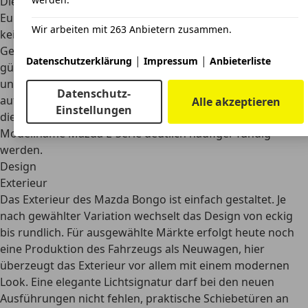
Dieselmotors stiegen die Kosten deutlich, bis zu 20.000
Euro stellten für einen gut ausgestatteten Mazda Bongo
Wir arbeiten mit 263 Anbietern zusammen.
keine Seltenheit dar.
Gebraucht ist ein Mazda Bongo natürlich deutlich
|
|
Datenschutzerklärung
Impressum
Anbieterliste
günstiger zu kaufen. Wer einen bis heute zuverlässigen
und praktischen Begleiter sucht, kann ab etwa 2.000 Euro
Datenschutz-
auf dem Markt zugreifen. Allerdings sind Angebote unter
Alle akzeptieren
Einstellungen
dieser Bezeichnung selten, Kunden dürften
unter dem
Modellname Mazda E-Serie deutlich häufiger fündig
werden
.
Design
Exterieur
Das
Exterieur des Mazda Bongo ist einfach gestaltet
. Je
nach gewählter Variation wechselt das Design von eckig
bis rundlich. Für ausgewählte Märkte erfolgt heute noch
eine Produktion des Fahrzeugs als Neuwagen, hier
überzeugt das Exterieur vor allem mit einem modernen
Look. Eine elegante Lichtsignatur darf bei den neuen
Ausführungen nicht fehlen, praktische Schiebetüren an