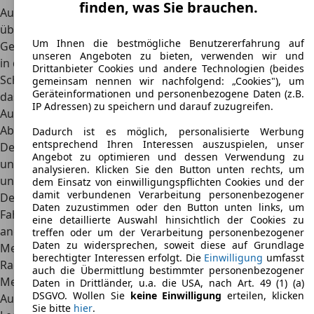
finden, was Sie brauchen.
Aufladung reichen für maximal 71 PS Leistung, die wieder
über die beiden Hinterräder auf die Straße gelangen.
Um Ihnen die bestmögliche Benutzererfahrung auf
Geschaltet wird beim Mazda Bongo im Übrigen zumindest
unseren Angeboten zu bieten, verwenden wir und
in der Serienausstattung immer über ein manuelles
Drittanbieter Cookies und andere Technologien (beides
Schaltgetriebe mit fünf Gängen. Nur gegen Aufpreis war
gemeinsam nennen wir nachfolgend: „Cookies"), um
Geräteinformationen und personenbezogene Daten (z.B.
das praktische Fahrzeug auch mit einer
IP Adressen) zu speichern und darauf zuzugreifen.
Automatikschaltung für die Kunden verfügbar.
Abmessungen
Dadurch ist es möglich, personalisierte Werbung
entsprechend Ihren Interessen auszuspielen, unser
Der Mazda Bongo
überzeugt mit viel Platz im Innenraum
Angebot zu optimieren und dessen Verwendung zu
und einer sehr guten Alltagstauglichkeit
, dies gilt für alle
analysieren. Klicken Sie den Button unten rechts, um
unterschiedlichen Karosserieausführungen.
dem Einsatz von einwilligungspflichten Cookies und der
damit verbundenen Verarbeitung personenbezogener
Dementsprechend groß fällt der Kleinbus auch aus. Das
Daten zuzustimmen oder den Button unten links, um
Fahrzeug, welches auch auf dem europäischen Markt
eine detaillierte Auswahl hinsichtlich der Cookies zu
angeboten wird, misst knapp fünf Meter in der Länge, 1,7
treffen oder um der Verarbeitung personenbezogener
Daten zu widersprechen, soweit diese auf Grundlage
Meter in der Breite und etwa zwei Meter in der Höhe. Den
berechtigter Interessen erfolgt. Die
Einwilligung
umfasst
Radstand gibt der japanische Autobauer mit etwa 2,4
auch die Übermittlung bestimmter personenbezogener
Metern in älteren und 2,6 Metern in den neueren
Daten in Drittländer, u.a. die USA, nach Art. 49 (1) (a)
DSGVO. Wollen Sie
keine Einwilligung
erteilen, klicken
Ausführungen an. Wichtig ist hierbei das geringe
Sie bitte
hier
.