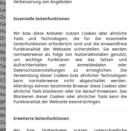
Verbesserung von Angeboten
Kofferraumvolumen
4.200 l
Leergewicht
1.360 Kilogramm
Zulässiges
keine Angabe
Essentielle Seitenfunktionen
Gesamtgewicht
Hubraum
1.998 – 2.494 cm³
Wir bzw. diese Anbieter nutzen Cookies oder ähnliche
Drehmoment
128 – 310 Nm
Tools und Technologien, die für die essentielle
Seitenfunktionen erforderlich sind und die einwandfreie
Höchstgeschwindigkeit
keine Angabe
Funktionalität der Webseite sicherstellen. Sie werden
Beschleunigung 0 auf
11,8 s
normalerweise als Folge von Nutzeraktivitäten genutzt,
100 km/h
um wichtige Funktionen wie das Setzen und
Aufrechterhalten von Anmeldedaten oder
Tankvolumen
48 – 65 Liter
Datenschutzeinstellungen zu ermöglichen. Die
Verbrauch
5,6 l
Verwendung dieser Cookies bzw. ähnlicher Technologien
CO2-Emissionen
132 g/km
kann normalerweise nicht abgeschaltet werden.
Allerdings können bestimmte Browser diese Cookies oder
Varianten
ähnliche Tools blockieren oder Sie darauf hinweisen. Das
Auch die enorme Auswahl unterschiedlicher Ausführungen
Blockieren dieser Cookies oder ähnlicher Tools kann die
gehört zu den Vorteilen des Mazda Bongo. Eine
Funktionalität der Webseite beeinträchtigen.
individuelle Nutzung als Transport- oder
Beförderungsfahrzeug stellt somit kein Problem dar.
Erweiterte Seitenfunktionen
Zudem können
verschiedene Generationen
gewählt
werden, die unter anderem über den Komfort und die
Wir bzw. Drittanbieter nutzen unterschiedliche