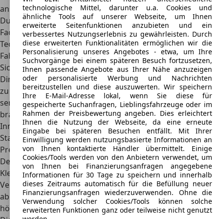
technologische Mittel, darunter u.a. Cookies und
anstehenden Kosten entscheiden.
ähnliche Tools auf unserer Webseite, um Ihnen
Durch die regelmäßigen Überarbeitungen und zahlreiche
erweiterte Seitenfunktionen anzubieten und ein
Facelifts brachte der Mazda Bongo schnell wichtige
verbessertes Nutzungserlebnis zu gewährleisten. Durch
diese erweiterten Funktionalitäten ermöglichen wir die
Techniken für mehr Komfort und Zuverlässigkeit in die
Personalisierung unseres Angebotes - etwa, um Ihre
Fahrzeuge ein. Dies gilt beispielsweise für
Dreipunkt-
Suchvorgänge bei einem späteren Besuch fortzusetzen,
Sicherheitsgurte oder einen Turbolader mit
Ihnen passende Angebote aus Ihrer Nähe anzuzeigen
oder personalisierte Werbung und Nachrichten
Direkteinspritzung
, um die Leistung der Motoren deutlich
bereitzustellen und diese auszuwerten. Wir speichern
zu verbessern. Ab 1990 kam das Fahrzeug mit einer
Ihre E-Mail-Adresse lokal, wenn Sie diese für
serienmäßigen Zentralverriegelung zu den Kunden, 1997
gespeicherte Suchanfragen, Lieblingsfahrzeuge oder im
Rahmen der Preisbewertung angeben. Dies erleichtert
brachte der japanische Autobauer das Fahrzeug im
Ihnen die Nutzung der Webseite, da eine erneute
Innenbereich und außen gleichermaßen auf den neuesten
Eingabe bei späteren Besuchen entfällt. Mit Ihrer
Stand.
Einwilligung werden nutzungsbasierte Informationen an
von Ihnen kontaktierte Händler übermittelt. Einige
Preis
Cookies/Tools werden von den Anbietern verwendet, um
Der Mazda Bongo gehörte von Beginn an im
Segment der
von Ihnen bei Finanzierungsanfragen angegebene
Kleintransporter und Kleinbusse zu den günstigen
Informationen für 30 Tage zu speichern und innerhalb
dieses Zeitraums automatisch für die Befüllung neuer
Vertretern
. Das Einstiegsmodell mit Basisbenziner konnte
Finanzierungsanfragen wiederzuverwenden. Ohne die
ab etwa 15.000 Euro gekauft werden. Mit dem Griff zu
Verwendung solcher Cookies/Tools können solche
höheren Ausstattungslinien oder bei der Wahl eines
erweiterten Funktionen ganz oder teilweise nicht genutzt
werden.