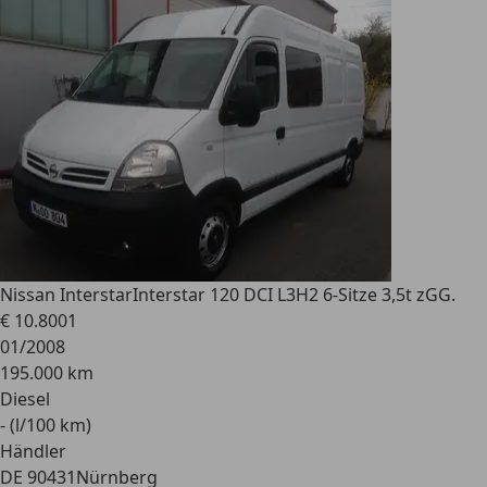
Nissan Interstar
Interstar 120 DCI L3H2 6-Sitze 3,5t zGG.
€ 10.800
1
01/2008
195.000 km
Diesel
- (l/100 km)
Händler
DE 90431
Nürnberg