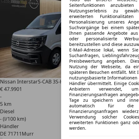
Seitenfunktionen anzubieten
Nutzungserlebnis zu gewähr
erweiterten Funktionalitäte
Personalisierung unseres Ang
Suchvorgänge bei einem später
Ihnen passende Angebote aus
oder personalisierte Wer
bereitzustellen und diese auszuw
E-Mail-Adresse lokal, wenn Sie
Suchanfragen, Lieblingsfahrz
Preisbewertung angeben. Dies
Nutzung der Webseite, da ei
späteren Besuchen entfällt. Mit 
nutzungsbasierte Informationen 
Nissan Interstar
S-CAB 3S-Kipper L3H1 KLIMAAUTOMATIK
Händler übermittelt. Einige Coo
€ 47.990
1
Anbietern verwendet,
Finanzierungsanfragen angegebe
-
Tage zu speichern und inner
5 km
automatisch für die
Diesel
Finanzierungsanfragen wiede
Verwendung solcher Cookies
- (l/100 km)
erweiterten Funktionen ganz ode
Händler
werden.
DE 71711
Murr