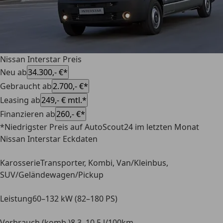
Nissan Interstar Preis
Neu ab
34.300,- €*
Gebraucht ab
2.700,- €*
Leasing ab
249,- € mtl.*
Finanzieren ab
260,- €*
*Niedrigster Preis auf AutoScout24 im letzten Monat
Nissan Interstar Eckdaten
Karosserie
Transporter, Kombi, Van/Kleinbus,
SUV/Geländewagen/Pickup
Leistung
60–132 kW (82–180 PS)
Verbrauch (komb.)
8.3–10.5 l/100km