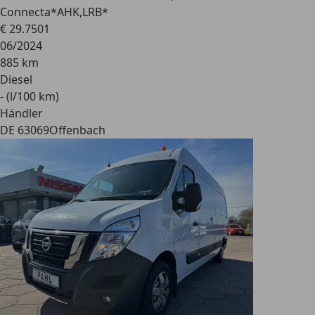
Connecta*AHK,LRB*
€ 29.750
1
06/2024
885 km
Diesel
- (l/100 km)
Händler
DE 63069
Offenbach