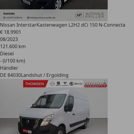
Nissan Interstar
Kastenwagen L2H2 dCi 150 N-Connecta
€ 18.990
1
08/2023
121.600 km
Diesel
- (l/100 km)
Händler
DE 84030
Landshut / Ergolding