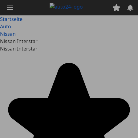
Zum
Hauptinhalt
springen
Startseite
Auto
Nissan
Nissan Interstar
Nissan Interstar