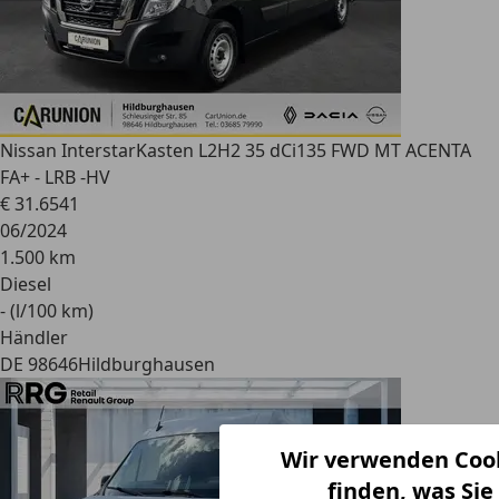
Nissan Interstar
Kasten L2H2 35 dCi135 FWD MT ACENTA
FA+ - LRB -HV
€ 31.654
1
06/2024
1.500 km
Diesel
- (l/100 km)
Händler
DE 98646
Hildburghausen
Wir verwenden Cook
finden, was Sie