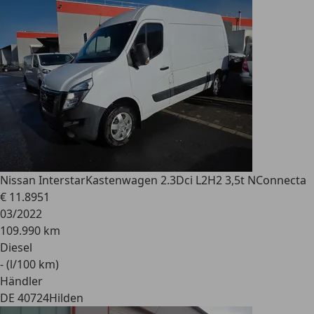
Nissan Interstar
Kastenwagen 2.3Dci L2H2 3,5t NConnecta
€ 11.895
1
03/2022
109.990 km
Diesel
- (l/100 km)
Händler
DE 40724
Hilden