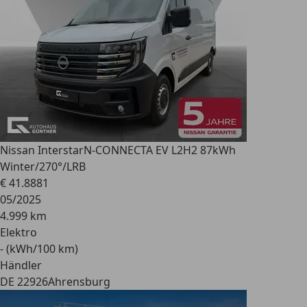
Nissan Interstar
N-CONNECTA EV L2H2 87kWh
Winter/270°/LRB
€ 41.888
1
05/2025
4.999 km
Elektro
- (kWh/100 km)
Händler
DE 22926
Ahrensburg