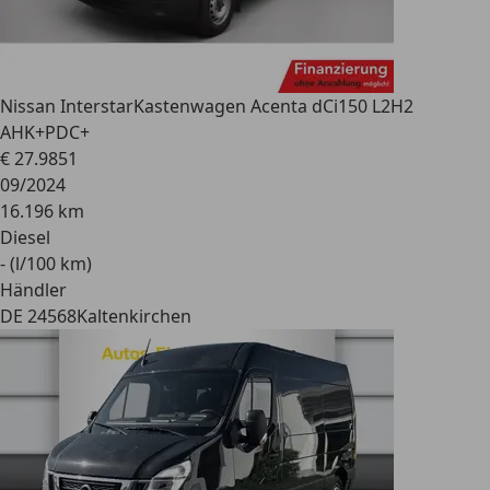
Nissan Interstar
Kastenwagen Acenta dCi150 L2H2
AHK+PDC+
€ 27.985
1
09/2024
16.196 km
Diesel
- (l/100 km)
Händler
DE 24568
Kaltenkirchen