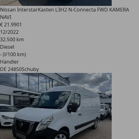
Nissan Interstar
Kasten L3H2 N-Connecta FWD KAMERA
NAVI
€ 21.990
1
12/2022
32.500 km
Diesel
- (l/100 km)
Händler
DE 24850
Schuby