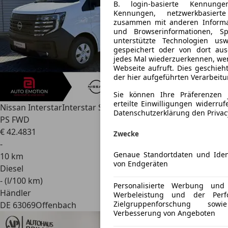
B. login-basierte Kennungen
Kennungen, netzwerkbasier
zusammen mit anderen Informat
und Browserinformationen, Sp
unterstützte Technologien us
gespeichert oder von dort au
jedes Mal wiederzuerkennen, wen
Webseite aufruft. Dies geschieh
der hier aufgeführten Verarbeit
Sie können Ihre Präferenzen 
erteilte Einwilligungen widerru
Nissan Interstar
Interstar S-CAB 3S-Kipper L2H1 35 dCi 150
Datenschutzerklärung den Priva
PS FWD
€ 42.483
1
Zwecke
-
Genaue Standortdaten und Ident
10 km
von Endgeräten
Diesel
- (l/100 km)
Personalisierte Werbung und
Händler
Werbeleistung und der Perf
Zielgruppenforschung so
DE 63069
Offenbach
Verbesserung von Angeboten