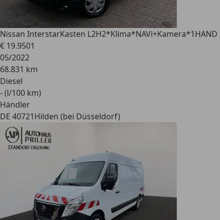
Nissan Interstar
Kasten L2H2*Klima*NAVi+Kamera*1HAND
€ 19.950
1
05/2022
68.831 km
Diesel
- (l/100 km)
Händler
DE 40721
Hilden (bei Düsseldorf)