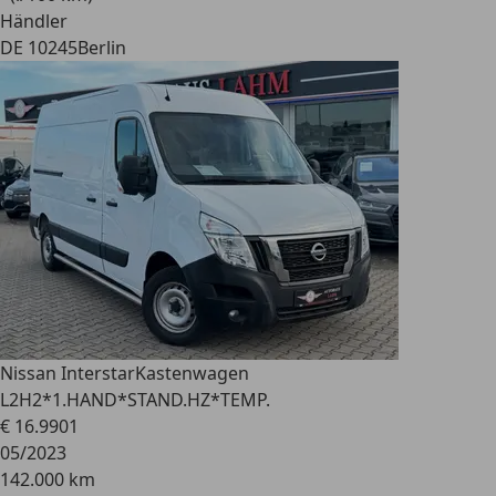
Händler
DE 10245
Berlin
Nissan Interstar
Kastenwagen
L2H2*1.HAND*STAND.HZ*TEMP.
€ 16.990
1
05/2023
142.000 km