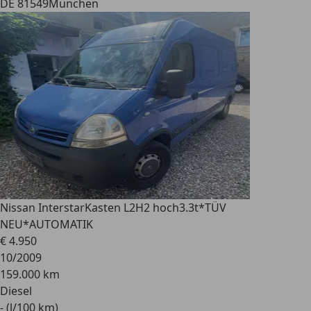
DE 81549
München
Nissan Interstar
Kasten L2H2 hoch3.3t*TÜV
NEU*AUTOMATIK
€ 4.950
10/2009
159.000 km
Diesel
- (l/100 km)