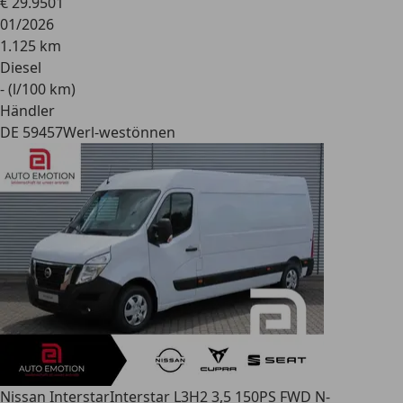
€ 29.950
1
01/2026
1.125 km
Diesel
- (l/100 km)
Händler
DE 59457
Werl-westönnen
Nissan Interstar
Interstar L3H2 3,5 150PS FWD N-