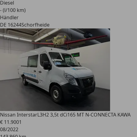
Diesel
- (l/100 km)
Händler
DE 16244
Schorfheide
Nissan Interstar
L3H2 3,5t dCi165 MT N-CONNECTA KAWA
€ 11.900
1
08/2022
143.860 km