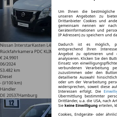
Um Ihnen die bestmögliche 
unseren Angeboten zu biete
Drittanbieter Cookies und ande
gemeinsam nennen wir nachfo
Geräteinformationen und perso
IP Adressen) zu speichern und da
Dadurch ist es möglich, pe
Nissan Interstar
Kasten L4H2 dCi 145 3,5t N-Connecta RW
entsprechend Ihren Interess
Rückfahrkamera PDC KLIMA ABS ESP SERVO
Angebot zu optimieren und 
€ 24.990
1
analysieren. Klicken Sie den Bu
Einsatz von einwilligungspflich
06/2024
verbundenen Verarbeitung pe
53.482 km
zuzustimmen oder den Button
Diesel
detaillierte Auswahl hinsichtli
oder um der Verarbeitung per
- (l/100 km)
widersprechen, soweit diese au
Händler
Interessen erfolgt. Die
Einwill
DE 20537
Hamburg
Übermittlung bestimmter pers
Drittländer, u.a. die USA, nach Ar
Sie
keine Einwilligung
erteilen, k
Cookies, Endgeräte- oder ähnli