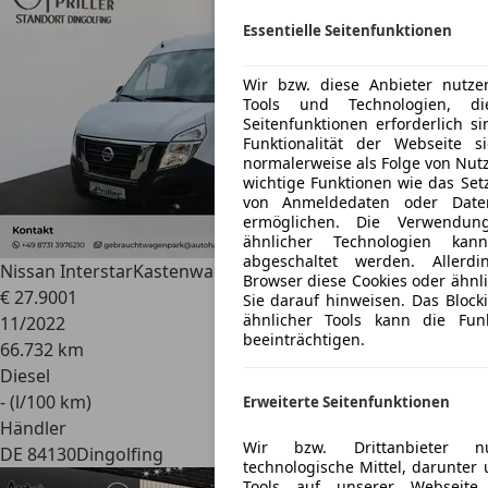
Essentielle Seitenfunktionen
Wir bzw. diese Anbieter nutze
Tools und Technologien, di
Seitenfunktionen erforderlich s
Funktionalität der Webseite si
normalerweise als Folge von Nutz
wichtige Funktionen wie das Set
von Anmeldedaten oder Daten
ermöglichen. Die Verwendun
ähnlicher Technologien kan
abgeschaltet werden. Allerd
Nissan Interstar
Kastenwagen L3H2 3,5t Tekna /AHK/NAVI
Browser diese Cookies oder ähnli
€ 27.900
1
Sie darauf hinweisen. Das Block
ähnlicher Tools kann die Funk
11/2022
beeinträchtigen.
66.732 km
Diesel
- (l/100 km)
Erweiterte Seitenfunktionen
Händler
Wir bzw. Drittanbieter nut
DE 84130
Dingolfing
technologische Mittel, darunter 
Tools auf unserer Webseite