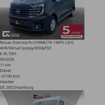
Nissan Interstar
N-CONNECTA 130PS L2H2
AHK/Klima/Carplay/RFK&PDC
€ 35.700
1
05/2026
11 km
Diesel
- (l/100 km)
Händler
DE 20537
Hamburg