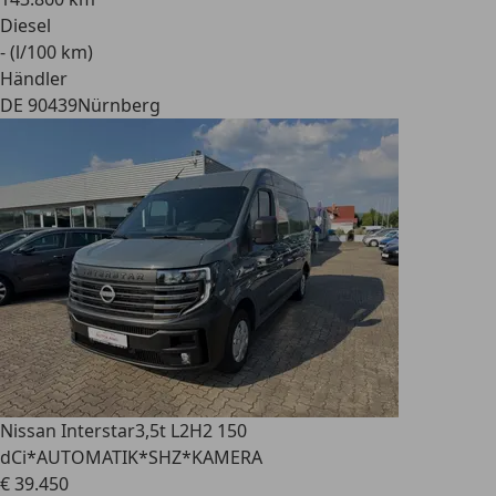
Diesel
- (l/100 km)
Händler
DE 90439
Nürnberg
Nissan Interstar
3,5t L2H2 150
dCi*AUTOMATIK*SHZ*KAMERA
€ 39.450