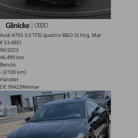
Audi A7
55 3.0 TFSI quattro B&O St.Hzg. Mat
€ 53.480
1
06/2023
46.490 km
Benzin
- (l/100 km)
Händler
DE 99423
Weimar