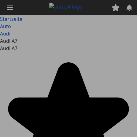
Zum
Hauptinhalt
springen
Startseite
Auto
Audi
Audi A7
Audi A7