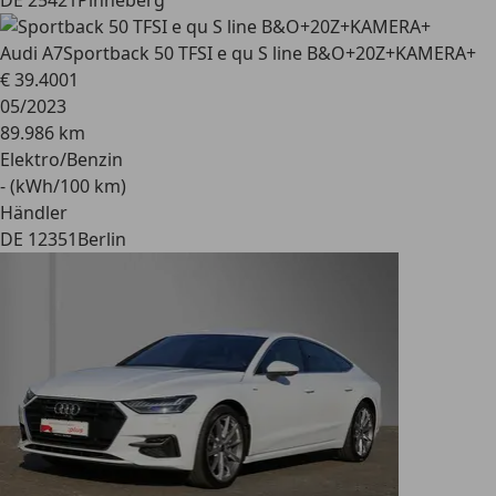
DE 25421
Pinneberg
Audi A7
Sportback 50 TFSI e qu S line B&O+20Z+KAMERA+
€ 39.400
1
05/2023
89.986 km
Elektro/Benzin
- (kWh/100 km)
Händler
DE 12351
Berlin