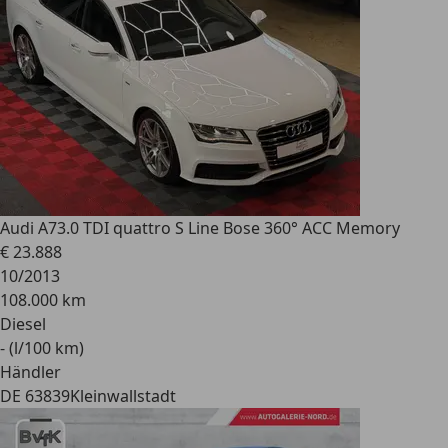
Audi A7
3.0 TDI quattro S Line Bose 360° ACC Memory
€ 23.888
10/2013
108.000 km
Diesel
- (l/100 km)
Händler
DE 63839
Kleinwallstadt