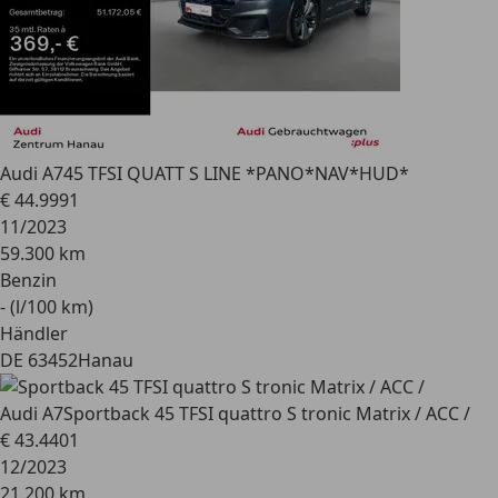
Audi A7
45 TFSI QUATT S LINE *PANO*NAV*HUD*
€ 44.999
1
11/2023
59.300 km
Benzin
- (l/100 km)
Händler
DE 63452
Hanau
Audi A7
Sportback 45 TFSI quattro S tronic Matrix / ACC /
€ 43.440
1
12/2023
21.200 km