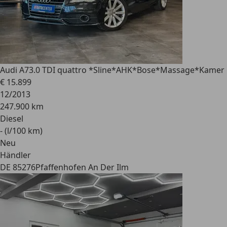
Audi A7
3.0 TDI quattro *Sline*AHK*Bose*Massage*Kamer
€ 15.899
12/2013
247.900 km
Diesel
- (l/100 km)
Neu
Händler
DE 85276
Pfaffenhofen An Der Ilm