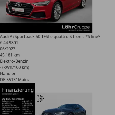
Audi A7
Sportback 50 TFSI e quattro S tronic *S line*
€ 44.980
1
06/2023
45.181 km
Elektro/Benzin
- (kWh/100 km)
Händler
DE 55131
Mainz