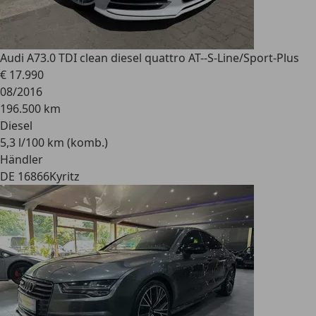
Audi A7
3.0 TDI clean diesel quattro AT--S-Line/Sport-Plus
€ 17.990
08/2016
196.500 km
Diesel
5,3 l/100 km (komb.)
Händler
DE 16866
Kyritz