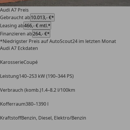
Audi A7 Preis
Gebraucht ab
10.013,- €*
Leasing ab
466,- € mtl.*
Finanzieren ab
264,- €*
*Niedrigster Preis auf AutoScout24 im letzten Monat
Audi A7 Eckdaten
Karosserie
Coupé
Leistung
140–253 kW (190–344 PS)
Verbrauch (komb.)
1.4–8.2 l/100km
Kofferraum
380–1390 l
Kraftstoff
Benzin, Diesel, Elektro/Benzin