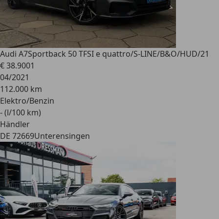
Audi A7
Sportback 50 TFSI e quattro/S-LINE/B&O/HUD/21
€ 38.900
1
04/2021
112.000 km
Elektro/Benzin
- (l/100 km)
Händler
DE 72669
Unterensingen