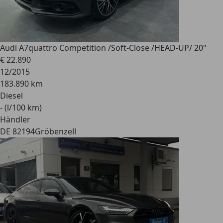
Audi A7
quattro Competition /Soft-Close /HEAD-UP/ 20"
€ 22.890
12/2015
183.890 km
Diesel
- (l/100 km)
Händler
DE 82194
Gröbenzell