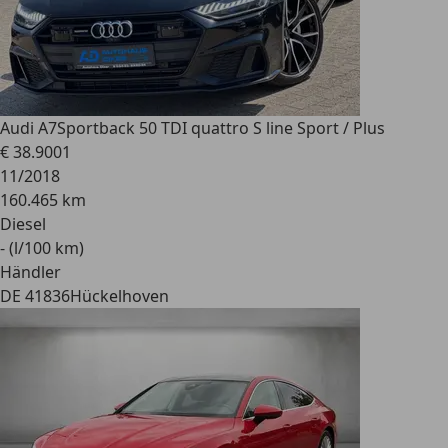
Audi A7
Sportback 50 TDI quattro S line Sport / Plus
€ 38.900
1
11/2018
160.465 km
Diesel
- (l/100 km)
Händler
DE 41836
Hückelhoven