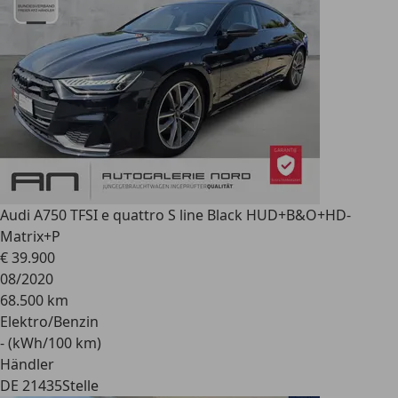
Audi A7
50 TFSI e quattro S line Black HUD+B&O+HD-
Matrix+P
€ 39.900
08/2020
68.500 km
Elektro/Benzin
- (kWh/100 km)
Händler
DE 21435
Stelle