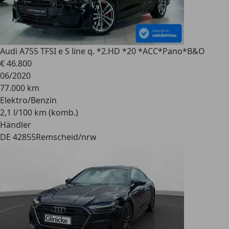
Audi A7
55 TFSI e S line q. *2.HD *20 *ACC*Pano*B&O
€ 46.800
06/2020
77.000 km
Elektro/Benzin
2,1 l/100 km (komb.)
Händler
DE 42855
Remscheid/nrw