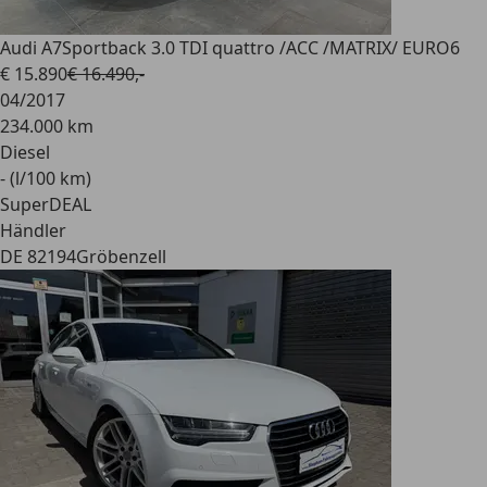
Audi A7
Sportback 3.0 TDI quattro /ACC /MATRIX/ EURO6
€ 15.890
€ 16.490,-
04/2017
234.000 km
Diesel
- (l/100 km)
SuperDEAL
Händler
DE 82194
Gröbenzell