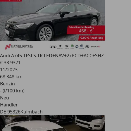
Audi A7
45 TFSI S-TR LED+NAV+2xPCD+ACC+SHZ
€ 33.937
1
11/2023
68.348 km
Benzin
- (l/100 km)
Neu
Händler
DE 95326
Kulmbach