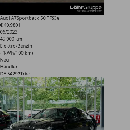
Audi A7
Sportback 50 TFSI e
€ 49.980
1
06/2023
45.900 km
Elektro/Benzin
- (kWh/100 km)
Neu
Händler
DE 54292
Trier