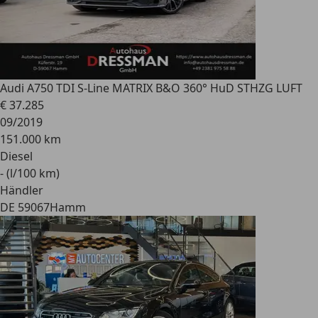
Audi A7
50 TDI S-Line MATRIX B&O 360° HuD STHZG LUFT
€ 37.285
09/2019
151.000 km
Diesel
- (l/100 km)
Händler
DE 59067
Hamm