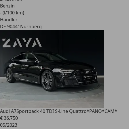
Benzin
- (l/100 km)
Händler
DE 90441
Nürnberg
Audi A7
Sportback 40 TDI S-Line Quattro*PANO*CAM*
€ 36.750
05/2023