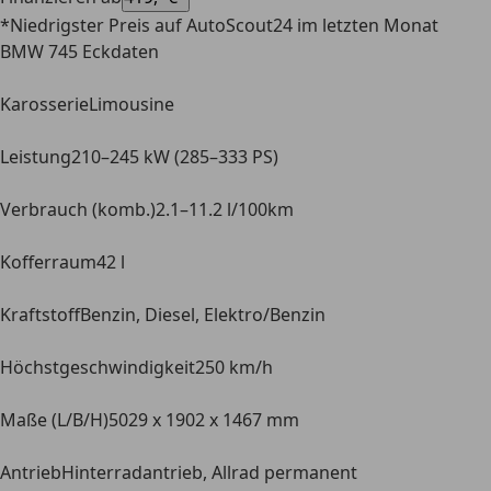
*Niedrigster Preis auf AutoScout24 im letzten Monat
BMW 745 Eckdaten
Karosserie
Limousine
Leistung
210–245 kW (285–333 PS)
Verbrauch (komb.)
2.1–11.2 l/100km
Kofferraum
42 l
Kraftstoff
Benzin, Diesel, Elektro/Benzin
Höchstgeschwindigkeit
250 km/h
Maße (L/B/H)
5029 x 1902 x 1467 mm
Antrieb
Hinterradantrieb, Allrad permanent