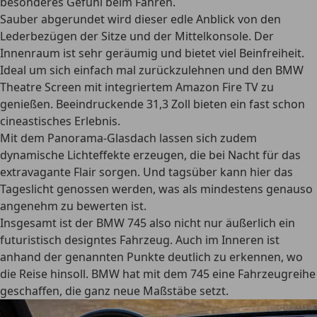
besonderes Gefühl beim Fahren.
Sauber abgerundet wird dieser edle Anblick von den
Lederbezügen der Sitze und der Mittelkonsole.
Der
Innenraum ist sehr geräumig und bietet viel Beinfreiheit.
Ideal um sich einfach mal zurückzulehnen und den BMW
Theatre Screen mit integriertem Amazon Fire TV zu
genießen. Beeindruckende
31,3 Zoll bieten ein fast schon
cineastisches Erlebnis
.
Mit dem
Panorama-Glasdach
lassen sich zudem
dynamische Lichteffekte erzeugen, die bei Nacht für das
extravagante Flair sorgen. Und tagsüber kann hier das
Tageslicht genossen werden, was als mindestens genauso
angenehm zu bewerten ist.
Insgesamt ist der BMW 745 also nicht nur äußerlich ein
futuristisch designtes Fahrzeug. Auch im Inneren ist
anhand der genannten Punkte deutlich zu erkennen, wo
die Reise hinsoll. BMW hat mit dem 745 eine Fahrzeugreihe
geschaffen, die ganz neue Maßstäbe setzt.