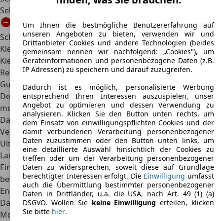
Sehr hoher Komfort
Um Ihnen die bestmögliche Benutzererfahrung auf
unseren Angeboten zu bieten, verwenden wir und
Schwächen
Drittanbieter Cookies und andere Technologien (beides
Kleiner Kofferraum
gemeinsam nennen wir nachfolgend: „Cookies"), um
Kleiner Tank beim Hybrid
Geräteinformationen und personenbezogene Daten (z.B.
IP Adressen) zu speichern und darauf zuzugreifen.
Recht hoher Anschaffungspreis
Gute Gründe
Dadurch ist es möglich, personalisierte Werbung
Der BMW 745 bietet schon jetzt den Innenraum von
entsprechend Ihren Interessen auszuspielen, unser
Angebot zu optimieren und dessen Verwendung zu
morgen.
analysieren. Klicken Sie den Button unten rechts, um
Das Hybrid-Modell glänzt mit einem sehr geringen
dem Einsatz von einwilligungspflichten Cookies und der
Verbrauch.
damit verbundenen Verarbeitung personenbezogener
Daten zuzustimmen oder den Button unten links, um
Ultimativer Fahrkomfort, der sich besonders für
eine detaillierte Auswahl hinsichtlich der Cookies zu
Langstrecken eignet.
treffen oder um der Verarbeitung personenbezogener
Ein sehr gutes Sicherheitspaket sorgt für den
Daten zu widersprechen, soweit diese auf Grundlage
berechtigter Interessen erfolgt. Die
Einwilligung
umfasst
bestmöglichen Schutz.
auch die Übermittlung bestimmter personenbezogener
Enormer Fahrspaß zu jeder Zeit garantiert.
Daten in Drittländer, u.a. die USA, nach Art. 49 (1) (a)
Daten
DSGVO. Wollen Sie
keine Einwilligung
erteilen, klicken
Sie bitte
hier
.
Motorisierung