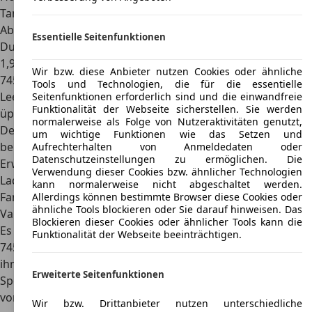
Tankvolumen
46 l
Abmessungen
Essentielle Seitenfunktionen
Durch seine Länge von etwa 5,20 Metern, seine Breite von
1,90 Meter und seine Höhe von 1,48 Metern ist der BMW
Wir bzw. diese Anbieter nutzen Cookies oder ähnliche
745
ein echtes Flaggschiff.
Die Limousine weist ein
Tools und Technologien, die für die essentielle
Leergewicht von circa 2.035 Kilogramm und einen sehr
Seitenfunktionen erforderlich sind und die einwandfreie
Funktionalität der Webseite sicherstellen. Sie werden
üppigen Radstand von 3,21 Metern auf.
normalerweise als Folge von Nutzeraktivitäten genutzt,
Der BMW 745 bietet ein Kofferraumvolumen von 420 Litern
um wichtige Funktionen wie das Setzen und
bei einer maximalen Zuladung von 660 Kilogramm. Eine
Aufrechterhalten von Anmeldedaten oder
Datenschutzeinstellungen zu ermöglichen. Die
Erweiterung ist hier zwar nicht möglich, das gegebene
Verwendung dieser Cookies bzw. ähnlicher Technologien
Ladevolumen genügt allerdings schon für einen
kann normalerweise nicht abgeschaltet werden.
Familienausflug.
Allerdings können bestimmte Browser diese Cookies oder
ähnliche Tools blockieren oder Sie darauf hinweisen. Das
Varianten
Blockieren dieser Cookies oder ähnlicher Tools kann die
Es gibt insgesamt
fünf moderne Varianten
des Typs BMW
Funktionalität der Webseite beeinträchtigen.
745. Der
Pure Excellence
ist das Basismodell der Reihe. Zu
ihm gesellen sich die beiden Varianten
M Sport und M
Erweiterte Seitenfunktionen
Sport Pro
. Im Vergleich zum Pure Excellence bringen sie
vor allem optische Veränderung mit sich. So verlaufen die
Wir bzw. Drittanbieter nutzen unterschiedliche