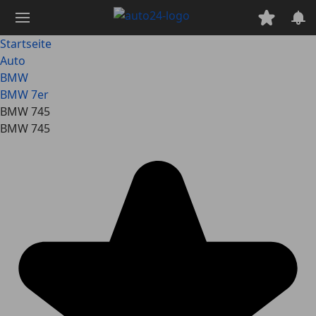
Zum
Hauptinhalt
springen
Startseite
Auto
BMW
BMW 7er
BMW 745
BMW 745