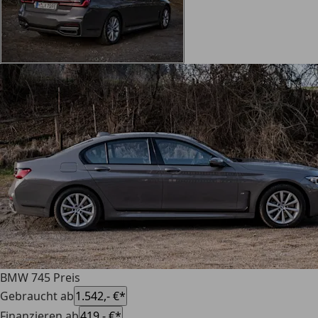
BMW 745 Preis
Gebraucht ab
1.542,- €*
Finanzieren ab
419,- €*