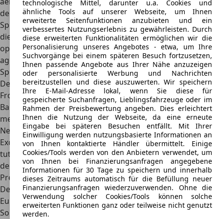
aerodynamischen Konturen des Basismodells unterhalb
technologische Mittel, darunter u.a. Cookies und
ähnliche Tools auf unserer Webseite, um Ihnen
der Scheinwerfer nach innen geneigt. Beim M Sport und M
erweiterte Seitenfunktionen anzubieten und ein
Sport Pro ist hier eine harte Linienführung vorzufinden,
verbessertes Nutzungserlebnis zu gewährleisten. Durch
die von der Schürze nach oben verläuft. Durch diese
diese erweiterten Funktionalitäten ermöglichen wir die
Personalisierung unseres Angebotes - etwa, um Ihre
optische Veränderung wirkt der BMW 745 noch
Suchvorgänge bei einem späteren Besuch fortzusetzen,
aggressiver, was natürlich absolut zu einem solchen
Ihnen passende Angebote aus Ihrer Nähe anzuzeigen
Sportmodell passt.
oder personalisierte Werbung und Nachrichten
bereitzustellen und diese auszuwerten. Wir speichern
Der
Two-Tone M Sport Pro
hat ebenfalls dieses
Ihre E-Mail-Adresse lokal, wenn Sie diese für
Frontdesign und ist zugleich eine weitere Variante der 745-
gespeicherte Suchanfragen, Lieblingsfahrzeuge oder im
Baureihe. Zu guter Letzt gibt es den
Two-Tone Oxidgrau
Rahmen der Preisbewertung angeben. Dies erleichtert
Ihnen die Nutzung der Webseite, da eine erneute
metallic
. Im Gegensatz zu seinen extravaganten
Eingabe bei späteren Besuchen entfällt. Mit Ihrer
Nebenbuhlern lehnt er sich wieder mehr an das Pure
Einwilligung werden nutzungsbasierte Informationen an
Excellence Design an. Wie der Name schon vermuten lässt,
von Ihnen kontaktierte Händler übermittelt. Einige
Cookies/Tools werden von den Anbietern verwendet, um
tut er das allerdings zweifarbig. Selbstverständlich gibt es
von Ihnen bei Finanzierungsanfragen angegebene
den BMW 745 auch mit Allradantrieb.
Informationen für 30 Tage zu speichern und innerhalb
Preis
dieses Zeitraums automatisch für die Befüllung neuer
Finanzierungsanfragen wiederzuverwenden. Ohne die
Der Listenneupreis für einen BMW 745 liegt bei 112.400
Verwendung solcher Cookies/Tools können solche
Euro. Je nach Ausführung und gewünschten
erweiterten Funktionen ganz oder teilweise nicht genutzt
Sonderausstattungen kann der Preis hier variieren.
werden.