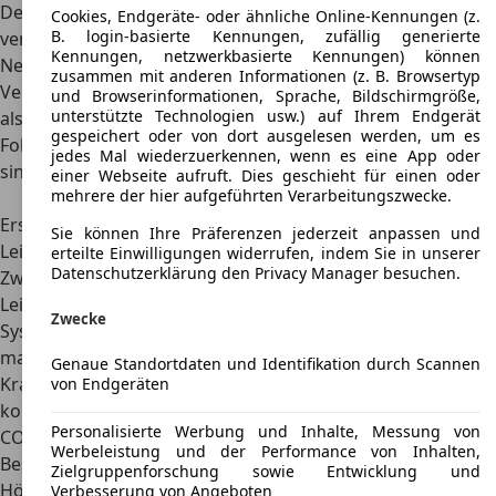
Der BMW 745 ist
das erste auch als Plug-in-Hybrid
Cookies, Endgeräte- oder ähnliche Online-Kennungen (z.
B. login-basierte Kennungen, zufällig generierte
verfügbare Fahrzeug seiner Reihe
, aus dem Hause BMW.
Kennungen, netzwerkbasierte Kennungen) können
Neben dieser Motorisierung wird auch ein reiner
zusammen mit anderen Informationen (z. B. Browsertyp
Verbrenner angeboten. Hierbei kommt nichts Geringeres
und Browserinformationen, Sprache, Bildschirmgröße,
unterstützte Technologien usw.) auf Ihrem Endgerät
als ein Reihensechszylinder mit 286 PS zum Einsatz. Im
gespeichert oder von dort ausgelesen werden, um es
Fokus bleibt jedoch der Plug-in-Hybrid. Dessen Kenndaten
jedes Mal wiederzuerkennen, wenn es eine App oder
sind nachfolgenden in einer Tabelle zusammengefasst.
einer Webseite aufruft. Dies geschieht für einen oder
mehrere der hier aufgeführten Verarbeitungszwecke.
Technische Daten
BMW 745 Hybrid
Erster Motor
Sechszylinder-Turbobenziner
Sie können Ihre Präferenzen jederzeit anpassen und
Leistung des ersten Motors
286 PS
erteilte Einwilligungen widerrufen, indem Sie in unserer
Datenschutzerklärung den Privacy Manager besuchen.
Zweiter Motor
Synchron-Elektromotor
Leistung des zweiten Motors
113 PS
Zwecke
Systemleistung
394 PS
maximales Drehmoment
600 Nm
Genaue Standortdaten und Identifikation durch Scannen
Kraftstoffverbrauch
2,3 l/100 km / 15,6 kWh/100
von Endgeräten
kombiniert
km
Personalisierte Werbung und Inhalte, Messung von
CO₂-Emissionen kombiniert
52 g/km
Werbeleistung und der Performance von Inhalten,
Beschleunigung
5,2 s/100 km/h
Zielgruppenforschung sowie Entwicklung und
Höchstgeschwindigkeit
250 km/h
Verbesserung von Angeboten