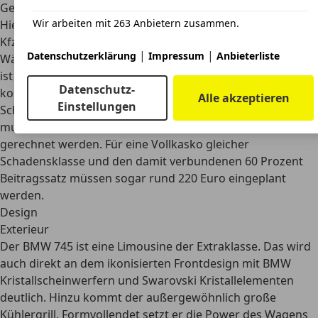
Gebrauchtwagen gibt es hingegen schon etwas günstiger.
Wir arbeiten mit 263 Anbietern zusammen.
Hier ist mit Preisen ab etwa 80.000 Euro zu rechnen. Die
Kfz-Steuer für den BMW 745 liegt bei rund 300 Euro im Jahr.
|
|
Datenschutzerklärung
Impressum
Anbieterliste
Während sie damit in einem sehr guten Preisrahmen liegt,
ist die Einstufung bei den Versicherungskosten deutlich
Datenschutz-
kostenintensiver. Bei einer Haftpflicht mit einer
Alle akzeptieren
Einstellungen
Schadensfreiheitsklasse von 0 und 95 Prozent Beitragssatz
muss mit einem Preis von etwa 100 Euro monatlich
gerechnet werden. Für eine Vollkasko gleicher
Schadensklasse und den damit verbundenen 60 Prozent
Beitragssatz müssen sogar rund 220 Euro eingeplant
werden.
Design
Exterieur
Der BMW 745 ist eine Limousine der Extraklasse. Das wird
auch direkt an dem ikonisierten Frontdesign mit
BMW
Kristallscheinwerfern und Swarovski Kristallelementen
deutlich. Hinzu kommt der außergewöhnlich große
Kühlergrill. Formvollendet setzt er die Power des Wagens