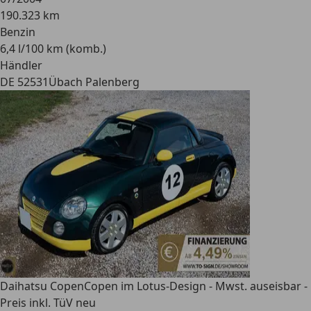
190.323 km
Benzin
6,4 l/100 km (komb.)
Händler
DE 52531
Übach Palenberg
Daihatsu Copen
Copen im Lotus-Design - Mwst. auseisbar -
Preis inkl. TüV neu