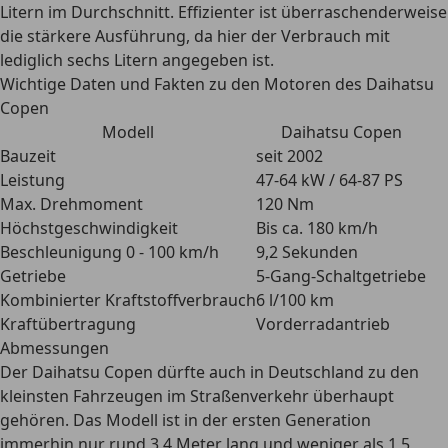
Litern im Durchschnitt
. Effizienter ist überraschenderweise
die stärkere Ausführung, da hier der Verbrauch mit
lediglich sechs Litern angegeben ist.
Wichtige Daten und Fakten zu den Motoren des Daihatsu
Copen
Modell
Daihatsu Copen
Bauzeit
seit 2002
Leistung
47-64 kW / 64-87 PS
Max. Drehmoment
120 Nm
Höchstgeschwindigkeit
Bis ca. 180 km/h
Beschleunigung 0 - 100 km/h
9,2 Sekunden
Getriebe
5-Gang-Schaltgetriebe
Kombinierter Kraftstoffverbrauch
6 l/100 km
Kraftübertragung
Vorderradantrieb
Abmessungen
Der Daihatsu Copen dürfte auch in Deutschland zu den
kleinsten Fahrzeugen im Straßenverkehr
überhaupt
gehören. Das Modell ist in der ersten Generation
immerhin nur rund 3,4 Meter lang und weniger als 1,5