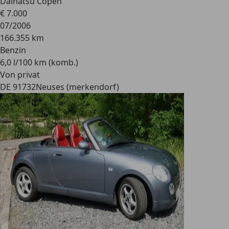
Daihatsu Copen
€ 7.000
07/2006
166.355 km
Benzin
6,0 l/100 km (komb.)
Von privat
DE 91732
Neuses (merkendorf)