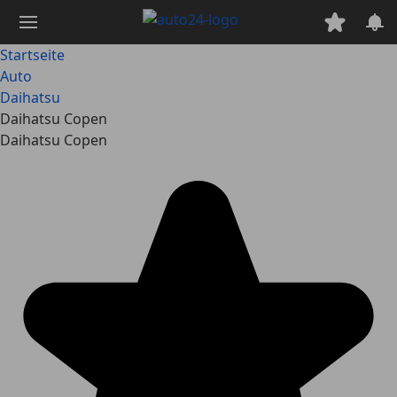
Zum
Hauptinhalt
springen
Startseite
Auto
Daihatsu
Daihatsu Copen
Daihatsu Copen