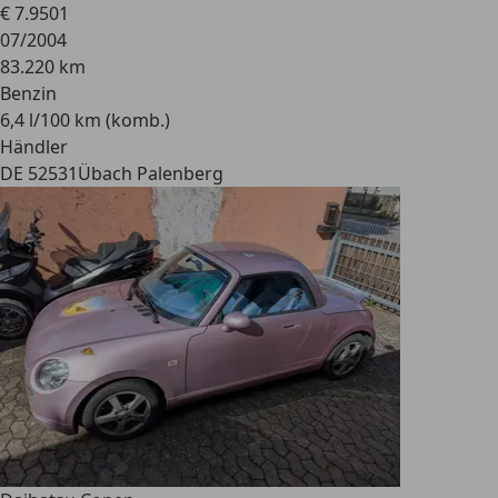
€ 7.950
1
07/2004
83.220 km
Benzin
6,4 l/100 km (komb.)
Händler
DE 52531
Übach Palenberg