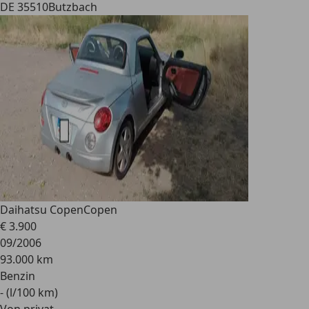
DE 35510
Butzbach
Daihatsu Copen
Copen
€ 3.900
09/2006
93.000 km
Benzin
- (l/100 km)