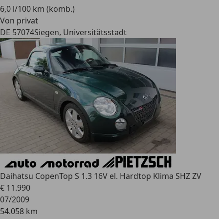
6,0 l/100 km (komb.)
Von privat
DE 57074
Siegen, Universitätsstadt
Daihatsu Copen
Top S 1.3 16V el. Hardtop Klima SHZ ZV
€ 11.990
07/2009
54.058 km