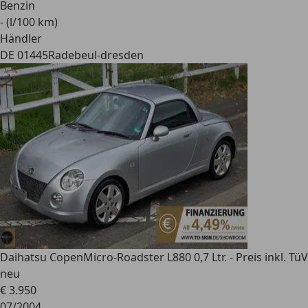
Benzin
- (l/100 km)
Händler
DE 01445
Radebeul-dresden
Daihatsu Copen
Micro-Roadster L880 0,7 Ltr. - Preis inkl. TüV
neu
€ 3.950
07/2004