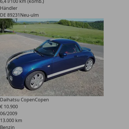
6,4 l/100 km (komb.)
Händler
DE 89231
Neu-ulm
Daihatsu Copen
Copen
€ 10.900
06/2009
13.000 km
Benzin