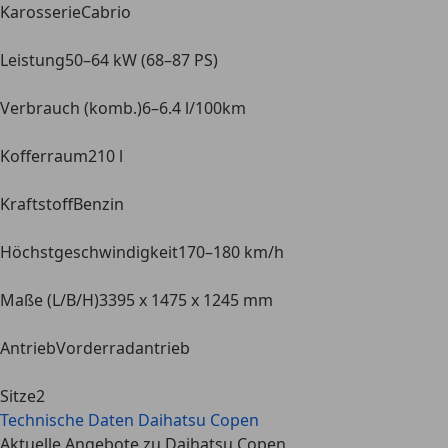
Karosserie
Cabrio
Leistung
50–64 kW (68–87 PS)
Verbrauch (komb.)
6–6.4 l/100km
Kofferraum
210 l
Kraftstoff
Benzin
Höchstgeschwindigkeit
170–180 km/h
Maße (L/B/H)
3395 x 1475 x 1245 mm
Antrieb
Vorderradantrieb
Sitze
2
Technische Daten
Daihatsu Copen
Aktuelle Angebote zu Daihatsu Copen