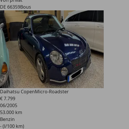
Von privat
DE 66359
Bous
Daihatsu Copen
Micro-Roadster
€ 7.799
06/2005
53.000 km
Benzin
- (l/100 km)