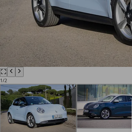
1
/
2