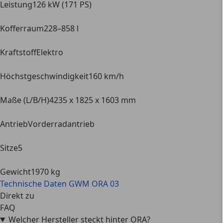
Leistung
126 kW (171 PS)
Kofferraum
228–858 l
Kraftstoff
Elektro
Höchstgeschwindigkeit
160 km/h
Maße (L/B/H)
4235 x 1825 x 1603 mm
Antrieb
Vorderradantrieb
Sitze
5
Gewicht
1970 kg
Technische Daten
GWM ORA 03
Direkt zu
FAQ
Welcher Hersteller steckt hinter ORA?