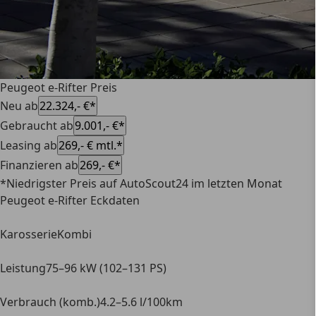
Peugeot e-Rifter Preis
Neu ab
22.324,- €*
Gebraucht ab
9.001,- €*
Leasing ab
269,- € mtl.*
Finanzieren ab
269,- €*
*Niedrigster Preis auf AutoScout24 im letzten Monat
Peugeot e-Rifter Eckdaten
Karosserie
Kombi
Leistung
75–96 kW (102–131 PS)
Verbrauch (komb.)
4.2–5.6 l/100km