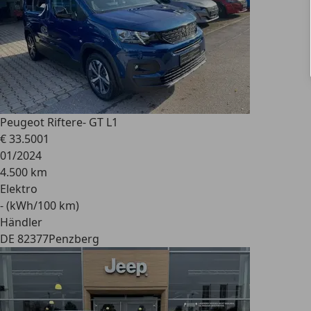
Peugeot Rifter
e- GT L1
€ 33.500
1
01/2024
4.500 km
Elektro
- (kWh/100 km)
Händler
DE 82377
Penzberg