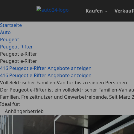
Zum
Hauptinhalt
Kaufen
Verkauf
springen
Startseite
Auto
Peugeot
Peugeot Rifter
Peugeot e-Rifter
Peugeot e-Rifter
416 Peugeot e-Rifter Angebote anzeigen
416 Peugeot e-Rifter Angebote anzeigen
Vollelektrischer Familien-Van für bis zu sieben Personen
Der Peugeot e-Rifter ist ein vollelektrischer Familien-Van a
Familien, Freizeitnutzer und Gewerbetreibende. Seit März 202
Ideal für:
Anhängerbetrieb