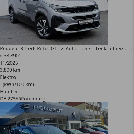
Peugeot Rifter
E-Rifter GT L2, Anhängerk. , Lenkradheizung
€ 33.890
1
11/2025
3.800 km
Elektro
- (kWh/100 km)
Händler
DE 27356
Rotenburg