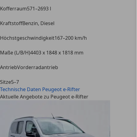
Kofferraum
571–2693 l
Kraftstoff
Benzin, Diesel
Höchstgeschwindigkeit
167–200 km/h
Maße (L/B/H)
4403 x 1848 x 1818 mm
Antrieb
Vorderradantrieb
Sitze
5–7
Technische Daten
Peugeot e-Rifter
Aktuelle Angebote zu Peugeot e-Rifter