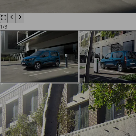
1
/
3