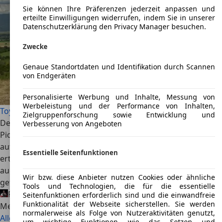
Sie können Ihre Präferenzen jederzeit anpassen und
erteilte Einwilligungen widerrufen, indem Sie in unserer
Datenschutzerklärung den Privacy Manager besuchen.
Zwecke
Genaue Standortdaten und Identifikation durch Scannen
von Endgeräten
Personalisierte Werbung und Inhalte, Messung von
Werbeleistung und der Performance von Inhalten,
Toyota Hilux (2026) im Test: Unkaputtbar, die Neunte
Zielgruppenforschung sowie Entwicklung und
Der Toyota Hilux ist ein echter Dauerbrenner. Seit 1986 ein
Verbesserung von Angeboten
Pick-up für die Welt. Jetzt kommt die neunte Generation
auf den Markt. Als Diesel mit Mild-Hybrid-Antrieb und
Essentielle Seitenfunktionen
ertmals rein elektrisch. Wir haben den Unkaputtbaren, der
auch optisch sein LKW-Image abgelegt hat, im Gelände
Wir bzw. diese Anbieter nutzen Cookies oder ähnliche
getestet.
Tools und Technologien, die für die essentielle
Rudolf Bögel
29.06.2026 · Ø 1 Min. Lesezeit
Seitenfunktionen erforderlich sind und die einwandfreie
Funktionalität der Webseite sicherstellen. Sie werden
Mehr lesen
normalerweise als Folge von Nutzeraktivitäten genutzt,
Alle Testberichte
um wichtige Funktionen wie das Setzen und