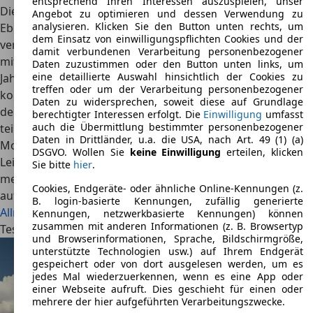
entsprechend Ihren Interessen auszuspielen, unser
Die unterschiedlichen Motorenoptionen
Angebot zu optimieren und dessen Verwendung zu
analysieren. Klicken Sie den Button unten rechts, um
Ebenso vielseitig wie die Karosserievarianten sind die
dem Einsatz von einwilligungspflichten Cookies und der
verfügbaren Motoren. Anfangs gab es den Town Ace nur
damit verbundenen Verarbeitung personenbezogener
mit Ottomotoren, jedoch wurde die Palette bereits im
Daten zuzustimmen oder den Button unten links, um
eine detaillierte Auswahl hinsichtlich der Cookies zu
Jahre 1982 um Dieselaggregate erweitert. Diese meist
treffen oder um der Verarbeitung personenbezogener
kompakten Maschinen wurden aus Platzgründen unter
Daten zu widersprechen, soweit diese auf Grundlage
den Vordersitzen verbaut, sodass die Länge der Fahrzeuge
berechtigter Interessen erfolgt. Die
Einwilligung
umfasst
auch die Übermittlung bestimmter personenbezogener
teilweise unter 3,4 Metern liegt. Der Hubraum der
Daten in Drittländer, u.a. die USA, nach Art. 49 (1) (a)
Motoren beträgt zwischen 1,2 und 2,2 Liter, wobei eine
DSGVO. Wollen Sie
keine Einwilligung
erteilen, klicken
Leistung von 50 bis 96 kW zur Verfügung gestellt wird. Die
Sie bitte
hier
.
meisten Modelle sind sowohl mit manueller als auch mit
Cookies, Endgeräte- oder ähnliche Online-Kennungen (z.
automatischer Schaltung verfügbar und besitzen optional
B. login-basierte Kennungen, zufällig generierte
Allradantrieb
.
Kennungen, netzwerkbasierte Kennungen) können
zusammen mit anderen Informationen (z. B. Browsertyp
Testberichte
und Browserinformationen, Sprache, Bildschirmgröße,
unterstützte Technologien usw.) auf Ihrem Endgerät
gespeichert oder von dort ausgelesen werden, um es
jedes Mal wiederzuerkennen, wenn es eine App oder
einer Webseite aufruft. Dies geschieht für einen oder
mehrere der hier aufgeführten Verarbeitungszwecke.