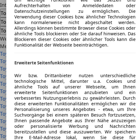
Interessiert am Toyota Town Ace
Aufrechterhalten von Anmeldedaten oder
Datenschutzeinstellungen zu ermöglichen. Die
Toyota Town Ace Gebrauchtwagen
Verwendung dieser Cookies bzw. ähnlicher Technologien
Toyota Town Ace Neuwagen
kann normalerweise nicht abgeschaltet werden.
Allerdings können bestimmte Browser diese Cookies oder
Toyota Town Ace Händlerangebote
ähnliche Tools blockieren oder Sie darauf hinweisen. Das
Weiterführende Links im Überblick
Blockieren dieser Cookies oder ähnlicher Tools kann die
Funktionalität der Webseite beeinträchtigen.
Mehr Details
Toyota Auris
Toyota Avensis
Erweiterte Seitenfunktionen
Toyota Aygo X
Wir bzw. Drittanbieter nutzen unterschiedliche
Toyota Aygo
technologische Mittel, darunter u.a. Cookies und
Toyota Camry
ähnliche Tools auf unserer Webseite, um Ihnen
Toyota Chaser
erweiterte Seitenfunktionen anzubieten und ein
verbessertes Nutzungserlebnis zu gewährleisten. Durch
Toyota Corolla
diese erweiterten Funktionalitäten ermöglichen wir die
Toyota Corolla Verso
Personalisierung unseres Angebotes - etwa, um Ihre
Toyota Crown
Suchvorgänge bei einem späteren Besuch fortzusetzen,
Ihnen passende Angebote aus Ihrer Nähe anzuzeigen
Toyota FJ Cruiser
oder personalisierte Werbung und Nachrichten
Toyota Fortuner
bereitzustellen und diese auszuwerten. Wir speichern
Toyota Harrier
Ihre E-Mail-Adresse lokal, wenn Sie diese für