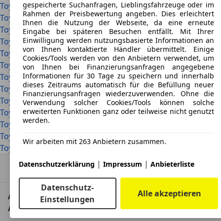
gespeicherte Suchanfragen, Lieblingsfahrzeuge oder im
Toyota Hiace
Rahmen der Preisbewertung angeben. Dies erleichtert
Toyota Land Cruiser Prado
Ihnen die Nutzung der Webseite, da eine erneute
Toyota Prius
Eingabe bei späteren Besuchen entfällt. Mit Ihrer
Einwilligung werden nutzungsbasierte Informationen an
Toyota Starlet
von Ihnen kontaktierte Händler übermittelt. Einige
Toyota Supra
Cookies/Tools werden von den Anbietern verwendet, um
Toyota Tacoma
von Ihnen bei Finanzierungsanfragen angegebene
Informationen für 30 Tage zu speichern und innerhalb
Toyota Urban Cruiser
dieses Zeitraums automatisch für die Befüllung neuer
Toyota Yaris
Finanzierungsanfragen wiederzuverwenden. Ohne die
Toyota Avensis Kombi
Verwendung solcher Cookies/Tools können solche
erweiterten Funktionen ganz oder teilweise nicht genutzt
Toyota Kleinwagen
werden.
Toyota SUV
Toyota Land Cruiser
Wir arbeiten mit 263 Anbietern zusammen.
Toyota Yaris Cross
|
|
Datenschutzerklärung
Impressum
Anbieterliste
Nach Oben
Datenschutz-
Alle akzeptieren
AutoScout24: Europaweit der größte Online-
Einstellungen
Automarkt.