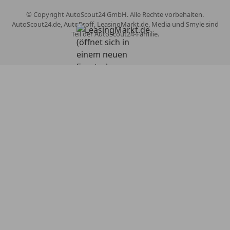
© Copyright
AutoScout24 GmbH. Alle Rechte vorbehalten.
AutoScout24.de, AutoProff, LeasingMarkt.de, Media und Smyle sind
Teil der AutoScout24-Familie.