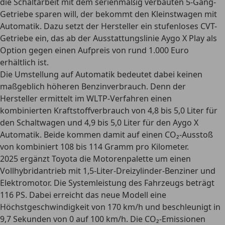
die Schaltarbeit mit dem serienmäßig verbauten 5-Gang-
Getriebe sparen will, der bekommt den
Kleinstwagen mit
Automatik
. Dazu setzt der Hersteller ein stufenloses CVT-
Getriebe ein, das ab der Ausstattungslinie Aygo X Play als
Option gegen einen Aufpreis von rund 1.000 Euro
erhältlich ist.
Die Umstellung auf Automatik bedeutet dabei
keinen
maßgeblich höheren Benzinverbrauch
. Denn der
Hersteller ermittelt im WLTP-Verfahren einen
kombinierten Kraftstoffverbrauch von 4,8 bis 5,0 Liter für
den Schaltwagen und 4,9 bis 5,0 Liter für den Aygo X
Automatik. Beide kommen damit auf einen CO₂-Ausstoß
von kombiniert 108 bis 114 Gramm pro Kilometer.
2025 ergänzt Toyota die Motorenpalette um einen
Vollhybridantrieb mit 1,5-Liter-Dreizylinder-Benziner und
Elektromotor
. Die Systemleistung des Fahrzeugs beträgt
116 PS. Dabei erreicht das neue Modell eine
Höchstgeschwindigkeit von 170 km/h und beschleunigt in
9,7 Sekunden von 0 auf 100 km/h. Die CO₂-Emissionen