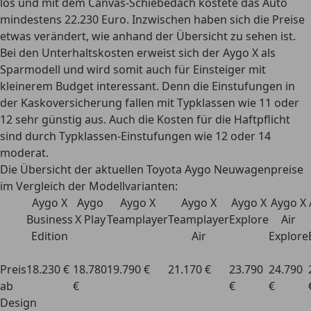
los und mit dem Canvas-Schiebedach kostete das Auto
mindestens 22.230 Euro. Inzwischen haben sich die Preise
etwas verändert, wie anhand der Übersicht zu sehen ist.
Bei den Unterhaltskosten erweist sich der Aygo X als
Sparmodell und wird somit
auch für Einsteiger mit
kleinerem Budget
interessant. Denn die Einstufungen in
der Kaskoversicherung fallen mit Typklassen wie 11 oder
12 sehr günstig aus. Auch die Kosten für die Haftpflicht
sind durch Typklassen-Einstufungen wie 12 oder 14
moderat.
Die Übersicht der aktuellen Toyota Aygo Neuwagenpreise
im Vergleich der Modellvarianten:
Aygo X
Aygo
Aygo X
Aygo X
Aygo X
Aygo X
Business
X Play
Teamplayer
Teamplayer
Explore
Air
Edition
Air
Explore
Preis
18.230 €
18.780
19.790 €
21.170 €
23.790
24.790
ab
€
€
€
Design