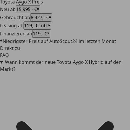
Toyota Aygo X Preis
Neu ab
15.995,- €*
Gebraucht ab
8.327,- €*
Leasing ab
119,- € mtl.*
Finanzieren ab
119,- €*
*Niedrigster Preis auf AutoScout24 im letzten Monat
Direkt zu
FAQ
Wann kommt der neue Toyota Aygo X Hybrid auf den
Markt?