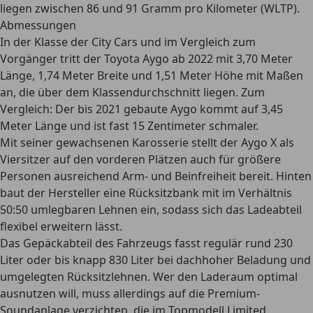
liegen zwischen 86 und 91 Gramm pro Kilometer (WLTP).
Abmessungen
In der Klasse der City Cars und im Vergleich zum
Vorgänger tritt der Toyota Aygo ab 2022 mit 3,70 Meter
Länge, 1,74 Meter Breite und 1,51 Meter Höhe mit
Maßen
an, die über dem Klassendurchschnitt liegen
. Zum
Vergleich: Der bis 2021 gebaute Aygo kommt auf 3,45
Meter Länge und ist fast 15 Zentimeter schmaler.
Mit seiner gewachsenen Karosserie stellt der
Aygo X als
Viersitzer
auf den vorderen Plätzen auch für größere
Personen ausreichend Arm- und Beinfreiheit bereit. Hinten
baut der Hersteller eine Rücksitzbank mit im Verhältnis
50:50 umlegbaren Lehnen ein, sodass sich das Ladeabteil
flexibel erweitern lässt.
Das Gepäckabteil des Fahrzeugs fasst regulär rund 230
Liter oder bis knapp 830 Liter bei dachhoher Beladung und
umgelegten Rücksitzlehnen. Wer den Laderaum optimal
ausnutzen will, muss allerdings auf die Premium-
Soundanlage verzichten, die im Topmodell Limited