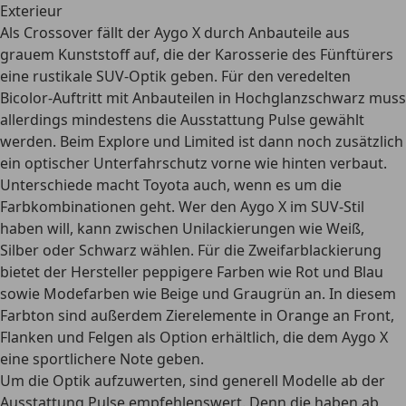
Exterieur
Als Crossover fällt der Aygo X durch Anbauteile aus
grauem Kunststoff auf, die der Karosserie des Fünftürers
eine
rustikale SUV-Optik
geben. Für den veredelten
Bicolor-Auftritt mit Anbauteilen in Hochglanzschwarz muss
allerdings mindestens die Ausstattung Pulse gewählt
werden. Beim Explore und Limited ist dann noch zusätzlich
ein optischer Unterfahrschutz vorne wie hinten verbaut.
Unterschiede macht Toyota auch, wenn es um die
Farbkombinationen geht. Wer den Aygo X im SUV-Stil
haben will, kann zwischen Unilackierungen wie Weiß,
Silber oder Schwarz wählen. Für die Zweifarblackierung
bietet der Hersteller peppigere Farben wie Rot und Blau
sowie Modefarben wie Beige und Graugrün an. In diesem
Farbton sind außerdem
Zierelemente in Orange an Front,
Flanken und Felgen
als Option erhältlich, die dem Aygo X
eine sportlichere Note geben.
Um die Optik aufzuwerten, sind generell Modelle ab der
Ausstattung Pulse empfehlenswert. Denn die haben
ab