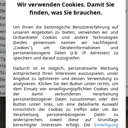
Wir verwenden Cookies. Damit Sie
tatsächlichen Verbrauch.
Besonders genau wird die Berechnung nur dann, wenn du
finden, was Sie brauchen.
bei jeder Messung volltankst. Nur so lässt sich der
korrekte Richtwert für die verbrauchte Spritmenge
Um Ihnen die bestmögliche Benutzererfahrung auf
errechnen.
unseren Angeboten zu bieten, verwenden wir und
Drittanbieter Cookies und andere Technologien
Beachte außerdem, dass die Berechnung weder den
(beides gemeinsam nennen wir nachfolgend:
Verschleiß noch die Fahrzeugabnutzung berücksichtigt.
„Cookies"), um Geräteinformationen und
personenbezogene Daten (z.B. IP Adressen) zu
speichern und darauf zuzugreifen.
Tipp zur Berechnung
Häufig variiert der Anteil an Land- und Kurzstrecken bzw.
Dadurch ist es möglich, personalisierte Werbung
Stadtfahrten. Wer es ganz genau wissen will, kann die
entsprechend Ihren Interessen auszuspielen, unser
Angebot zu optimieren und dessen Verwendung zu
Berechnung deshalb mehrmals durchführen. So lässt sich
analysieren. Klicken Sie den Button unten rechts, um
ein Durchschnittswert ermitteln, der das Fahrverhalten am
dem Einsatz von einwilligungspflichten Cookies und
besten widerspiegelt.
der damit verbundenen Verarbeitung
personenbezogener Daten zuzustimmen oder den
Button unten links, um eine detaillierte Auswahl
hinsichtlich der Cookies zu treffen oder um der
Verarbeitung personenbezogener Daten zu
widersprechen, soweit diese auf Grundlage
berechtigter Interessen erfolgt. Die
Einwilligung