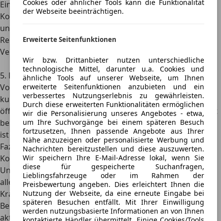
Cookies oder ähnlicher Tools kann die Funktionalität
Ein
gut gewartetes Fahrzeug
fährt meist effizienter.
der Webseite beeinträchtigen.
Kontrolliere regelmäßig den Reifendruck und räume
unnötiges Gewicht aus dem Auto – zu niedriger
Reifendruck und zusätzliche Lasten erhöhen den
Erweiterte Seitenfunktionen
Verbrauch messbar.
Wir bzw. Drittanbieter nutzen unterschiedliche
technologische Mittel, darunter u.a. Cookies und
5. Meide Kurzstrecken, wenn möglich
ähnliche Tools auf unserer Webseite, um Ihnen
erweiterte Seitenfunktionen anzubieten und ein
Vor allem bei kaltem Motor ist der Verbrauch höher. Wer
verbessertes Nutzungserlebnis zu gewährleisten.
kurze Wege häufiger zu Fuß, mit dem Fahrrad oder mit
Durch diese erweiterten Funktionalitäten ermöglichen
öffentlichen Verkehrsmitteln zurücklegt, spart deshalb oft
wir die Personalisierung unseres Angebotes - etwa,
um Ihre Suchvorgänge bei einem späteren Besuch
besonders viel Kraftstoff. Das Warmlaufenlassen im Stand
fortzusetzen, Ihnen passende Angebote aus Ihrer
ist dabei keine sinnvolle Alternative.
Nähe anzuzeigen oder personalisierte Werbung und
Fazit: Spritkostenrechner hervorragend für
Nachrichten bereitzustellen und diese auszuwerten.
Wir speichern Ihre E-Mail-Adresse lokal, wenn Sie
Kostenübersicht
diese für gespeicherte Suchanfragen,
Unser Spritkostenrechner ist ein zuverlässiger Helfer für
Lieblingsfahrzeuge oder im Rahmen der
alle, die ihre Reisekosten genau planen und ihren
Preisbewertung angeben. Dies erleichtert Ihnen die
Nutzung der Webseite, da eine erneute Eingabe bei
Kraftstoffverbrauch verstehen möchten. Durch die
späteren Besuchen entfällt. Mit Ihrer Einwilligung
Bereitstellung präziser Berechnungen, die sowohl den
werden nutzungsbasierte Informationen an von Ihnen
aktuellen Kraftstoffpreis als auch den durchschnittlichen
kontaktierte Händler übermittelt. Einige Cookies/Tools