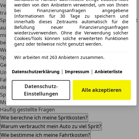
werden von den Anbietern verwendet, um von Ihnen
Verbrauch
berücksichtigen, liefert unser Rechner eine
bei Finanzierungsanfragen angegebene
transparente Kostenübersicht. Du kannst damit deine
Informationen für 30 Tage zu speichern und
Spritkosten fair auf alle Mitglieder einer Fahrgemeinschaft
innerhalb dieses Zeitraums automatisch für die
Befüllung neuer Finanzierungsanfragen
aufteilen, den Verbrauch auf 100 km oder auch den
wiederzuverwenden. Ohne die Verwendung solcher
monatlichen Verbrauch für den Arbeitsweg präzise
Cookies/Tools können solche erweiterten Funktionen
berechnen.
ganz oder teilweise nicht genutzt werden.
Wenn du unsere Tipps für eine umsichtige Fahrweise und
Spritspartechniken berücksichtigst, kannst du weniger
Wir arbeiten mit 263 Anbietern zusammen.
Geld an der Tankstelle ausgeben und gleichzeitig die
|
|
Datenschutzerklärung
Impressum
Anbieterliste
Umwelt schonen.
Fahre vorausschauend, warte dein
Fahrzeug regelmäßig und vermeide unnötigen Ballast.
Mit
Datenschutz-
diesen Maßnahmen reduzierst du nicht nur den
Alle akzeptieren
Einstellungen
Spritverbrauch, sondern förderst auch eine nachhaltige
Mobilität.
Häufig gestellte Fragen
Wie berechne ich meine Spritkosten?
Warum verbraucht mein Auto zu viel Sprit?
Wie bestimme ich meine Fahrtkosten?