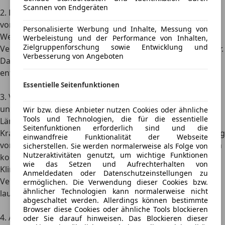
Scannen von Endgeräten
2. Fahre vorausschauend und nimm rechtzeitig den Fuß
vom Gas.
Personalisierte Werbung und Inhalte, Messung von
Wer früh auf Ampeln, Kreuzungen oder stockenden
Werbeleistung und der Performance von Inhalten,
Zielgruppenforschung sowie Entwicklung und
Verkehr reagiert, bremst weniger und fährt gleichmäßiger.
Verbesserung von Angeboten
Das reduziert den Verbrauch und macht die Fahrt oft
entspannter.
Essentielle Seitenfunktionen
3. Vermeide langes Stehen bei laufendem Motor und
unnötige Verbraucher
Wir bzw. diese Anbieter nutzen Cookies oder ähnliche
Tools und Technologien, die für die essentielle
Längeres Stehen mit laufendem Motor kostet unnötig
Seitenfunktionen erforderlich sind und die
Kraftstoff. Deshalb gilt die Faustregel: Sobald das Fahrzeug
einwandfreie Funktionalität der Webseite
voraussichtlich mehr als 15 oder 20 Sekunden zum Stehen
sicherstellen. Sie werden normalerweise als Folge von
Nutzeraktivitäten genutzt, um wichtige Funktionen
kommt, empfiehlt es sich, den Motor auszuschalten. Auch
wie das Setzen und Aufrechterhalten von
Klimaanlage, Standheizung oder andere elektrische
Anmeldedaten oder Datenschutzeinstellungen zu
Verbraucher erhöhen den Verbrauch, wenn sie dauerhaft
ermöglichen. Die Verwendung dieser Cookies bzw.
ähnlicher Technologien kann normalerweise nicht
laufen, obwohl du sie gerade nicht brauchst.
abgeschaltet werden. Allerdings können bestimmte
Browser diese Cookies oder ähnliche Tools blockieren
4. Achte auf Wartung, Reifendruck und unnötigen Ballast
oder Sie darauf hinweisen. Das Blockieren dieser