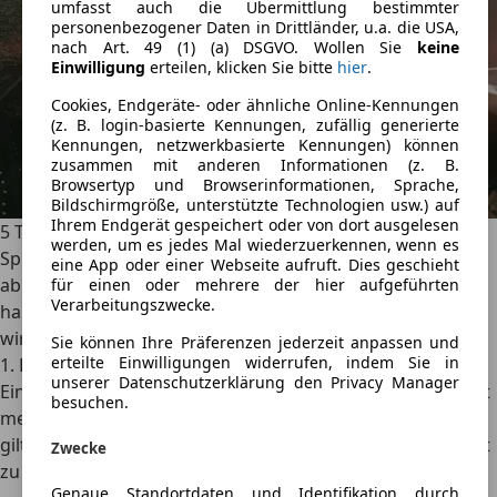
umfasst auch die Übermittlung bestimmter
personenbezogener Daten in Drittländer, u.a. die USA,
nach Art. 49 (1) (a) DSGVO. Wollen Sie
keine
Einwilligung
erteilen, klicken Sie bitte
hier
.
Cookies, Endgeräte- oder ähnliche Online-Kennungen
(z. B. login-basierte Kennungen, zufällig generierte
Kennungen, netzwerkbasierte Kennungen) können
zusammen mit anderen Informationen (z. B.
Browsertyp und Browserinformationen, Sprache,
Bildschirmgröße, unterstützte Technologien usw.) auf
Ihrem Endgerät gespeichert oder von dort ausgelesen
5 Tipps: Wie kann ich meinen Spritverbrauch senken?
werden, um es jedes Mal wiederzuerkennen, wenn es
Spritkosten hängen nicht nur vom Preis an der Tankstelle
eine App oder einer Webseite aufruft. Dies geschieht
ab. Auch deine Fahrweise und der Zustand des Fahrzeugs
für einen oder mehrere der hier aufgeführten
Verarbeitungszwecke.
haben großen Einfluss darauf, wie viel Kraftstoff du
wirklich verbrauchst.
Sie können Ihre Präferenzen jederzeit anpassen und
erteilte Einwilligungen widerrufen, indem Sie in
1. Beschleunige zügig und schalte frühzeitig hoch.
unserer Datenschutzerklärung den Privacy Manager
Ein gleichmäßiger Fahrstil mit niedriger Drehzahl spart oft
besuchen.
mehr Kraftstoff als langes Ausdrehen der Gänge. Gleiches
gilt für das Zurückschalten. Erst sobald der Motor anfängt
Zwecke
zu ruckeln, sollte heruntergeschaltet werden.
Genaue Standortdaten und Identifikation durch