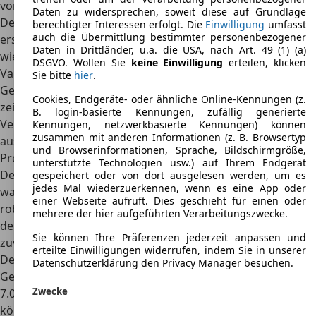
vorherigen Generation unverändert
.
Daten zu widersprechen, soweit diese auf Grundlage
Der Chevrolet Chevy Van der vierten Generation lief 1978
berechtigter Interessen erfolgt. Die
Einwilligung
umfasst
auch die Übermittlung bestimmter personenbezogener
erstmals vom Band und war bis 1996 erhältlich. Es gab sie
Daten in Drittländer, u.a. die USA, nach Art. 49 (1) (a)
wie schon die erste in zwei Karosserievarianten: als
Cargo
DSGVO. Wollen Sie
keine Einwilligung
erteilen, klicken
Van und als Passenger Van
. Die vierte und letzte
Sie bitte
hier
.
Generation des Chevy Van wurde 1996 eingeführt und
Cookies, Endgeräte- oder ähnliche Online-Kennungen (z.
zeichnete sich durch ein runderes Aussehen aus. Beide
B. login-basierte Kennungen, zufällig generierte
Versionen waren mit einem Standard-Sechszylindermotor
Kennungen, netzwerkbasierte Kennungen) können
zusammen mit anderen Informationen (z. B. Browsertyp
ausgestattet.
und Browserinformationen, Sprache, Bildschirmgröße,
Preis
unterstützte Technologien usw.) auf Ihrem Endgerät
Der Chevrolet Chevy Van erfreute sich großer Beliebtheit,
gespeichert oder von dort ausgelesen werden, um es
jedes Mal wiederzuerkennen, wenn es eine App oder
was zum großen Teil auf seinen
günstigen Preis und seine
einer Webseite aufruft. Dies geschieht für einen oder
robuste Bauweise
zurückzuführen ist. Auch heute noch ist
mehrere der hier aufgeführten Verarbeitungszwecke.
der Chevy Van eine beliebte Wahl für alle, die einen
Sie können Ihre Präferenzen jederzeit anpassen und
zuverlässigen und erschwinglichen Transporter benötigen.
erteilte Einwilligungen widerrufen, indem Sie in unserer
Der Chevrolet Chevy Van ist ein sehr preiswerter
Datenschutzerklärung den Privacy Manager besuchen.
Gebrauchtwagen. In gutem Zustand sind sie schon für
Zwecke
7.000 Euro zu haben, aber in ausgezeichnetem Zustand
können sie bis zu 40.000 Euro wert sein.