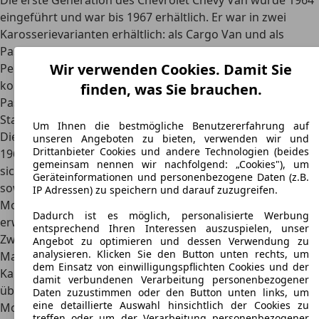
Die erste Generation des Chevrolet Chevy Van wurde 1964
eingeführt und war bis 1967 erhältlich. Er war in zwei
Karosserievarianten erhältlich: als Cargo Van und als
Passenger Van. Der Cargo Van bot Platz für bis zu drei
Wir verwenden Cookies. Damit Sie
Personen und ist, wie der Name verrät, als Lieferwagen
konzipiert. Platz für bis zu acht Passagiere bot der
finden, was Sie brauchen.
Passenger Van. Beide Versionen waren mit einem
Standard-Sechszylindermotor
ausgestattet.
Um Ihnen die bestmögliche Benutzererfahrung auf
Die zweite Generation des Chevrolet Chevy Van wurde
unseren Angeboten zu bieten, verwenden wir und
Drittanbieter Cookies und andere Technologien (beides
1968 eingeführt und war bis 1972 erhältlich. Sie zeichnete
gemeinsam nennen wir nachfolgend: „Cookies"), um
sich durch einen
neuen Kühlergrill und neue Scheinwerfer
Geräteinformationen und personenbezogene Daten (z.B.
sowie einen überarbeiteten Innenraum aus. Die
IP Adressen) zu speichern und darauf zuzugreifen.
Motorisierung wurde um eine Achtzylinder-Option
Dadurch ist es möglich, personalisierte Werbung
erweitert.
entsprechend Ihren Interessen auszuspielen, unser
Zwischen 1973 und 1977 war die dritte Generation auf dem
Angebot zu optimieren und dessen Verwendung zu
analysieren. Klicken Sie den Button unten rechts, um
Markt. Sie zeichnete sich durch einen
quadratischen
dem Einsatz von einwilligungspflichten Cookies und der
Karosseriestil
als die Vorgänger-Versionen aus. Außerdem
damit verbundenen Verarbeitung personenbezogener
überarbeitete der Hersteller die Frontpartie des Autos. Die
Daten zuzustimmen oder den Button unten links, um
eine detaillierte Auswahl hinsichtlich der Cookies zu
Motoren-Palette und das Getriebe blieben im Vergleich zur
treffen oder um der Verarbeitung personenbezogener