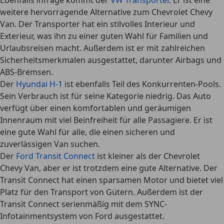
Ebenfalls infrage kommt der
VW Transporter
. Er ist eine
weitere hervorragende Alternative zum Chevrolet Chevy
Van. Der Transporter hat ein stilvolles Interieur und
Exterieur, was ihn zu einer
guten Wahl für Familien und
Urlaubsreisen
macht. Außerdem ist er mit zahlreichen
Sicherheitsmerkmalen ausgestattet, darunter Airbags und
ABS-Bremsen.
Der
Hyundai H-1
ist ebenfalls Teil des Konkurrenten-Pools.
Sein Verbrauch ist für seine Kategorie niedrig. Das Auto
verfügt über einen
komfortablen und geräumigen
Innenraum
mit viel Beinfreiheit für alle Passagiere. Er ist
eine gute Wahl für alle, die einen sicheren und
zuverlässigen Van suchen.
Der
Ford Transit Connect
ist kleiner als der Chevrolet
Chevy Van, aber er ist trotzdem eine gute Alternative. Der
Transit Connect hat einen
sparsamen Motor
und bietet viel
Platz für den Transport von Gütern. Außerdem ist der
Transit Connect serienmäßig mit dem SYNC-
Infotainmentsystem von Ford ausgestattet.