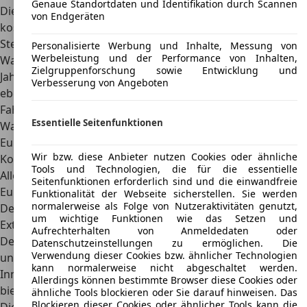
Genaue Standortdaten und Identifikation durch Scannen
Die Haftpflichtversicherung für den Chevrolet Chevy Van
von Endgeräten
kostet den Fahrzeughalter rund 200 Euro pro Jahr. Die Kfz-
Steuer beträgt 100 bis 200 Euro pro Jahr, und die
Personalisierte Werbung und Inhalte, Messung von
Werbeleistung und der Performance von Inhalten,
Wartungskosten liegen zwischen 200 und 500 Euro pro
Zielgruppenforschung sowie Entwicklung und
Jahr. Die Inspektionskosten für den Chevy Van liegen
Verbesserung von Angeboten
ebenfalls bei 100 bis 300 Euro pro Jahr. Wenn
Fahrzeughalter eine Vollkaskoversicherung für ihren
Essentielle Seitenfunktionen
Wagen wünschen, müssen sie mit Kosten von etwa 400
Euro pro Jahr rechnen. Inklusive Sprit sind die
monatlichen
Wir bzw. diese Anbieter nutzen Cookies oder ähnliche
Kosten von 475 Euro im Schnitt
vergleichsweise hoch.
Tools und Technologien, die für die essentielle
Allein die Sprit-Kosten nehmen beim durstigen Ami mit 375
Seitenfunktionen erforderlich sind und die einwandfreie
Euro den Löwenanteil ein.
Funktionalität der Webseite sicherstellen. Sie werden
normalerweise als Folge von Nutzeraktivitäten genutzt,
Design
um wichtige Funktionen wie das Setzen und
Exterieur
Aufrechterhalten von Anmeldedaten oder
Der Chevrolet Chevy Van hat eine quadratische Karosserie
Datenschutzeinstellungen zu ermöglichen. Die
Verwendung dieser Cookies bzw. ähnlicher Technologien
und ein kastenförmiges Aussehen, wodurch er
viel Platz im
kann normalerweise nicht abgeschaltet werden.
Inneren für den Transport von Fracht oder Passagieren
Allerdings können bestimmte Browser diese Cookies oder
bietet. Das Äußere des Vans ist einfach, aber funktionell.
ähnliche Tools blockieren oder Sie darauf hinweisen. Das
Blockieren dieser Cookies oder ähnlicher Tools kann die