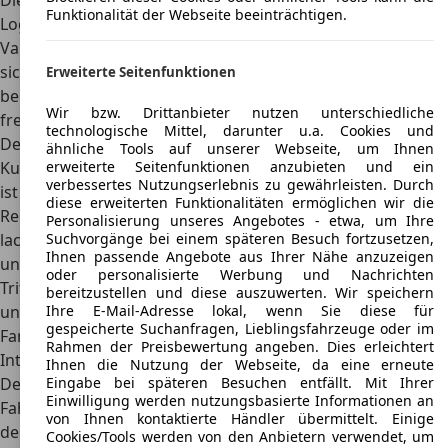
Die Frontpartie hat einen Kühlergrill mit dem Chevrolet-
Funktionalität der Webseite beeinträchtigen.
Logo in der Mitte. Die Scheinwerfer sind um die Seiten des
Vans herumgezogen. Auf jeder Seite des Vans befinden
sich Schiebetüren, und hinten lassen sich die Türen an
Erweiterte Seitenfunktionen
beiden Seiten öffnen, um den großen Laderaum
Wir bzw. Drittanbieter nutzen unterschiedliche
freizugeben.
technologische Mittel, darunter u.a. Cookies und
Der Transporter steht auf 16-Zoll-Rädern und hat schwarze
ähnliche Tools auf unserer Webseite, um Ihnen
Kunststoffverkleidungen an den Fenstern. Seine Dachlinie
erweiterte Seitenfunktionen anzubieten und ein
verbessertes Nutzungserlebnis zu gewährleisten. Durch
ist hoch und kastenförmig. Die Felgen des Vans sind in der
diese erweiterten Funktionalitäten ermöglichen wir die
Regel verchromt oder passend zur Karosseriefarbe
Personalisierung unseres Angebotes - etwa, um Ihre
lackiert. Zur Sonderausstattung des Chevy Van gehören
Suchvorgänge bei einem späteren Besuch fortzusetzen,
Ihnen passende Angebote aus Ihrer Nähe anzuzeigen
unter anderem Anhängerkupplungen, Trittbretter und
oder personalisierte Werbung und Nachrichten
Trittflächen. Die Lackierung des Vans ist in der Regel solide
bereitzustellen und diese auszuwerten. Wir speichern
und konservativ, obwohl einige Modelle auch auffälligere
Ihre E-Mail-Adresse lokal, wenn Sie diese für
gespeicherte Suchanfragen, Lieblingsfahrzeuge oder im
Farben aufweisen können.
Rahmen der Preisbewertung angeben. Dies erleichtert
Interieur
Ihnen die Nutzung der Webseite, da eine erneute
Der Chevrolet Chevy Van ist ein Arbeitstier unter den
Eingabe bei späteren Besuchen entfällt. Mit Ihrer
Einwilligung werden nutzungsbasierte Informationen an
Fahrzeugen. Er ist komfortabel, effizient und perfekt für
von Ihnen kontaktierte Händler übermittelt. Einige
den Transport großer Lasten. Das Lenkrad liegt gut in der
Cookies/Tools werden von den Anbietern verwendet, um