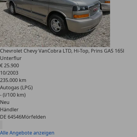
Chevrolet Chevy Van
Cobra LTD, Hi-Top, Prins GAS 165l
Unterflur
€ 25.900
10/2003
235.000 km
Autogas (LPG)
- (l/100 km)
Neu
Händler
DE 64546
Mörfelden
Alle Angebote anzeigen