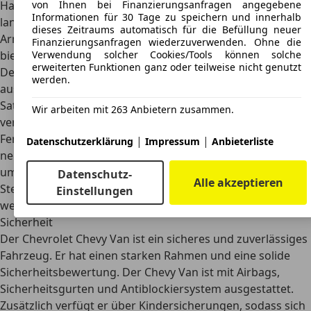
Hand und die Sitze sind stützend und bequem, auch auf
von Ihnen bei Finanzierungsanfragen angegebene
Informationen für 30 Tage zu speichern und innerhalb
langen Fahrten. Das Infotainmentsystem auf dem
dieses Zeitraums automatisch für die Befüllung neuer
Armaturenbrett ist einfach zu bedienen und die Fenster
Finanzierungsanfragen wiederzuverwenden. Ohne die
bieten eine gute Sicht.
Verwendung solcher Cookies/Tools können solche
erweiterten Funktionen ganz oder teilweise nicht genutzt
Der Chevy Van ist mit einem soliden Soundsystem
werden.
ausgestattet, das einen MP3-Player, SiriusXM-
Satellitenradio und sechs Lautsprecher umfasst. Der Van
Wir arbeiten mit 263 Anbietern zusammen.
verfügt außerdem über eine Klimaanlage, elektrische
Fensterheber und Schlösser, einen Tempomat und eine
|
|
Datenschutzerklärung
Impressum
Anbieterliste
neigbare Lenkung. Bei Bedarf kann der Van auch
umgerüstet werden, sodass ein Smartphone zur
Datenschutz-
Alle akzeptieren
Steuerung der Stereoanlage und Klimaanlage genutzt
Einstellungen
werden kann und ein Navigationssystem an Board ist.
Sicherheit
Der Chevrolet Chevy Van ist ein
sicheres und zuverlässiges
Fahrzeug
. Er hat einen starken Rahmen und eine solide
Sicherheitsbewertung. Der Chevy Van ist mit Airbags,
Sicherheitsgurten und Antiblockiersystem ausgestattet.
Zusätzlich verfügt er über Kindersicherungen, sodass sich