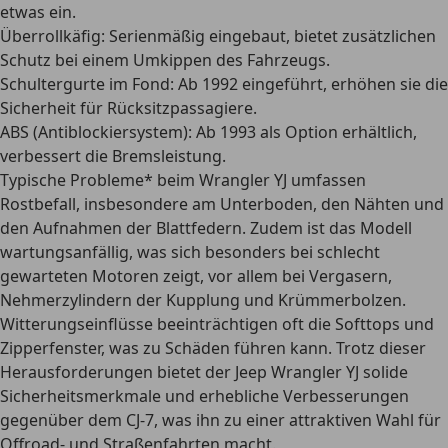
etwas ein.
Überrollkäfig
: Serienmäßig eingebaut, bietet zusätzlichen
Schutz bei einem Umkippen des Fahrzeugs.
Schultergurte im Fond
: Ab 1992 eingeführt, erhöhen sie die
Sicherheit für Rücksitzpassagiere.
ABS (Antiblockiersystem)
: Ab 1993 als Option erhältlich,
verbessert die Bremsleistung.
Typische Probleme
* beim Wrangler YJ umfassen
Rostbefall, insbesondere am Unterboden, den Nähten und
den Aufnahmen der Blattfedern. Zudem ist das Modell
wartungsanfällig, was sich besonders bei schlecht
gewarteten Motoren zeigt, vor allem bei Vergasern,
Nehmerzylindern der Kupplung und Krümmerbolzen.
Witterungseinflüsse beeinträchtigen oft die Softtops und
Zipperfenster, was zu Schäden führen kann. Trotz dieser
Herausforderungen bietet der Jeep Wrangler YJ solide
Sicherheitsmerkmale und erhebliche Verbesserungen
gegenüber dem CJ-7, was ihn zu einer attraktiven Wahl für
Offroad- und Straßenfahrten macht.