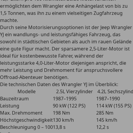
ermöglichten dem Wrangler eine Anhängelast von bis zu
1,5 Tonnen, was ihn zu einem vielseitigen Zugfahrzeug
machte.
Durch seine Motorisierungsoptionen ist der Jeep Wrangler
YJ ein wandlungs- und leistungsfähiges Fahrzeug, das
sowohl in städtischen Gebieten als auch im rauen Gelände
eine gute Figur
macht. Der sparsamere 2,5-Liter-Motor ist
ideal für kostenbewusste Fahrer, während der
leistungsstarke 4,0-Liter-Motor diejenigen anspricht, die
mehr Leistung und Drehmoment für anspruchsvollere
Offroad-Abenteuer benötigen.
Die technischen Daten des Wrangler YJ im Überblick:
Modelle
2.5L Vierzylinder
4.2L Sechszylin
Bauzeitraum
1987–1995
1987–1990
Leistung
90 kW (122 PS)
114 kW (155 PS)
Max. Drehmoment
198 Nm
285 Nm
Höchstgeschwindigkeit
130 km/h
145 km/h
Beschleunigung 0 – 100
13,8 s
12,2 s