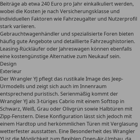
Beiträge ab etwa 240 Euro pro Jahr einkalkuliert werden,
wobei die Kosten je nach Versicherungsklasse und
individuellen Faktoren wie Fahrzeugalter und Nutzerprofil
stark variieren.
Gebrauchtwagenhändler und spezialisierte Foren bieten
häufig gute Angebote und detaillierte Fahrzeughistorien.
Leasing-Rückläufer oder Jahreswagen können ebenfalls
eine kostengünstige Alternative zum Neukauf sein.
Design
Exterieur
Der Wrangler YJ pflegt
das rustikale Image des Jeep-
Urmodells
und zeigt sich auch im Innenraum
entsprechend puristisch. Serienmäßig kommt der
Wrangler YJ als 3-türiges Cabrio mit einem Softtop in
Schwarz, Weiß, Grau oder Olivgrün sowie Halbtüren mit
Zipp-Fenstern. Diese Konfiguration lässt sich jedoch mit
einem Hardtop und herkömmlichen Türen mit Verglasung
wetterfester ausstatten. Eine Besonderheit des Wrangler
YJ ist die Möglichkeit zum flexiblen Open-Air-Umbau, da