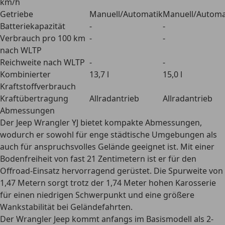
km/h
Getriebe
Manuell/Automatik
Manuell/Automa
Batteriekapazität
-
-
Verbrauch pro 100 km
-
-
nach WLTP
Reichweite nach WLTP
-
-
Kombinierter
13,7 l
15,0 l
Kraftstoffverbrauch
Kraftübertragung
Allradantrieb
Allradantrieb
Abmessungen
Der Jeep Wrangler YJ bietet
kompakte Abmessungen
,
wodurch er sowohl für enge städtische Umgebungen als
auch für anspruchsvolles Gelände geeignet ist. Mit einer
Bodenfreiheit von fast 21 Zentimetern ist er für den
Offroad-Einsatz hervorragend gerüstet. Die Spurweite von
1,47 Metern sorgt trotz der 1,74 Meter hohen Karosserie
für einen niedrigen Schwerpunkt und eine größere
Wankstabilität bei Geländefahrten.
Der Wrangler Jeep kommt anfangs im Basismodell als 2-