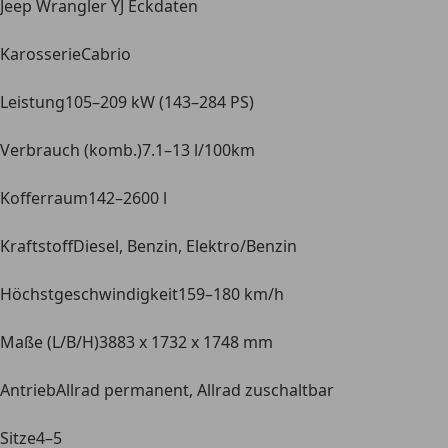
Jeep Wrangler YJ Eckdaten
Karosserie
Cabrio
Leistung
105–209 kW (143–284 PS)
Verbrauch (komb.)
7.1–13 l/100km
Kofferraum
142–2600 l
Kraftstoff
Diesel, Benzin, Elektro/Benzin
Höchstgeschwindigkeit
159–180 km/h
Maße (L/B/H)
3883 x 1732 x 1748 mm
Antrieb
Allrad permanent, Allrad zuschaltbar
Sitze
4–5