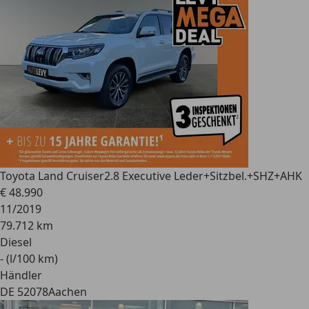
Toyota Land Cruiser
2.8 Executive Leder+Sitzbel.+SHZ+AHK
€ 48.990
11/2019
79.712 km
Diesel
- (l/100 km)
Händler
DE 52078
Aachen