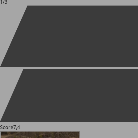
1
/
3
Score
7,4