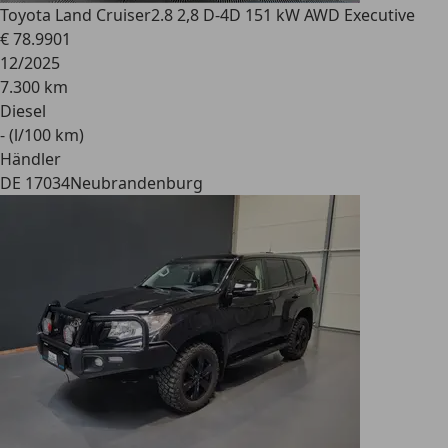
Toyota Land Cruiser
2.8 2,8 D-4D 151 kW AWD Executive
€ 78.990
1
12/2025
7.300 km
Diesel
- (l/100 km)
Händler
DE 17034
Neubrandenburg