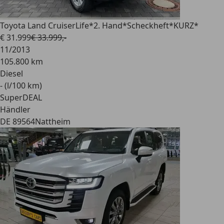
Toyota Land Cruiser
Life*2. Hand*Scheckheft*KURZ*
€ 31.999
€ 33.999,-
11/2013
105.800 km
Diesel
- (l/100 km)
SuperDEAL
Händler
DE 89564
Nattheim