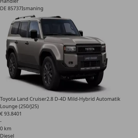
Händler
DE 85737
Ismaning
Toyota Land Cruiser
2.8 D-4D Mild-Hybrid Automatik
Lounge (250/J25)
€ 93.840
1
-
0 km
Diesel