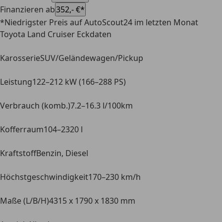
Finanzieren ab
352,- €*
*Niedrigster Preis auf AutoScout24 im letzten Monat
Toyota Land Cruiser Eckdaten
Karosserie
SUV/Geländewagen/Pickup
Leistung
122–212 kW (166–288 PS)
Verbrauch (komb.)
7.2–16.3 l/100km
Kofferraum
104–2320 l
Kraftstoff
Benzin, Diesel
Höchstgeschwindigkeit
170–230 km/h
Maße (L/B/H)
4315 x 1790 x 1830 mm