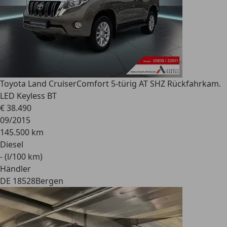
Toyota Land Cruiser
Comfort 5-türig AT SHZ Rückfahrkam.
LED Keyless BT
€ 38.490
09/2015
145.500 km
Diesel
- (l/100 km)
Händler
DE 18528
Bergen