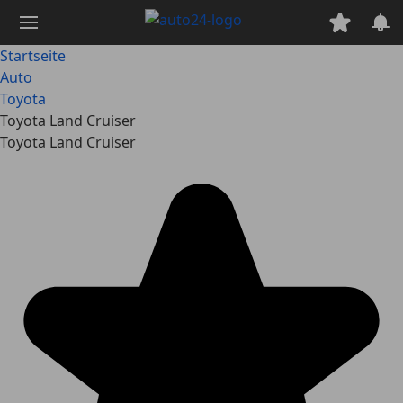
Zum
Hauptinhalt
springen
Startseite
Auto
Toyota
Toyota Land Cruiser
Toyota Land Cruiser