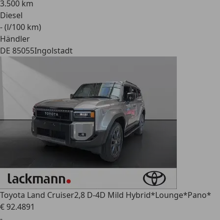
3.500 km
Diesel
- (l/100 km)
Händler
DE 85055
Ingolstadt
Toyota Land Cruiser
2,8 D-4D Mild Hybrid*Lounge*Pano*
€ 92.489
1
-