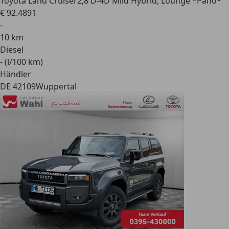
Toyota Land Cruiser
2,8 D-4D Mild Hybrid, Lounge *Pano*
€ 92.489
1
-
10 km
Diesel
- (l/100 km)
Händler
DE 42109
Wuppertal