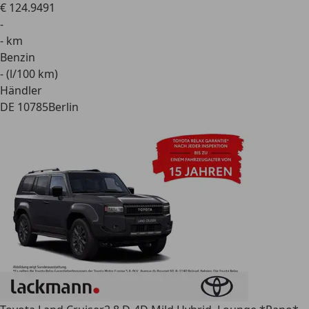
€ 124.949
1
-
- km
Benzin
- (l/100 km)
Händler
DE 10785
Berlin