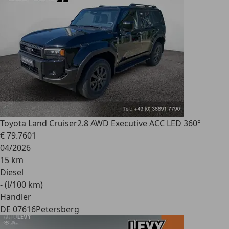
Toyota Land Cruiser
2.8 AWD Executive ACC LED 360°
€ 79.760
1
04/2026
15 km
Diesel
- (l/100 km)
Händler
DE 07616
Petersberg