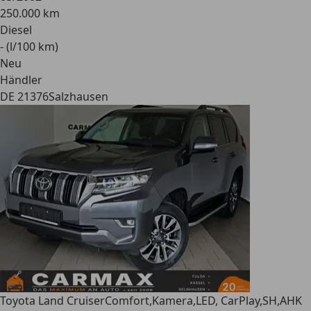
250.000 km
Diesel
- (l/100 km)
Neu
Händler
DE 21376
Salzhausen
Toyota Land Cruiser
Comfort,Kamera,LED, CarPlay,SH,AHK