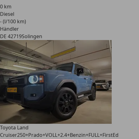
0 km
Diesel
- (l/100 km)
Händler
DE 42719
Solingen
Toyota Land
Cruiser
250+Prado+VOLL+2.4+Benzin+FULL+FirstEd