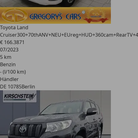
Toyota Land
Cruiser
300+70thANV+NEU+EUreg+HUD+360cam+RearTV+
€ 166.387
1
07/2023
5 km
Benzin
- (l/100 km)
Händler
DE 10785
Berlin