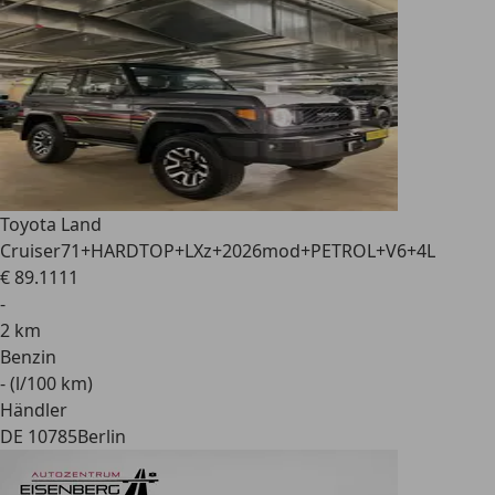
Toyota Land
Cruiser
71+HARDTOP+LXz+2026mod+PETROL+V6+4L
€ 89.111
1
-
2 km
Benzin
- (l/100 km)
Händler
DE 10785
Berlin