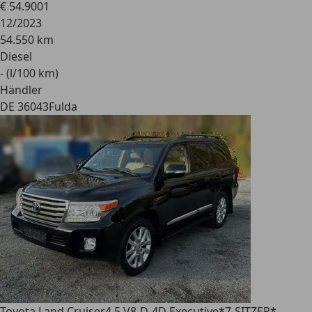
€ 54.900
1
12/2023
54.550 km
Diesel
- (l/100 km)
Händler
DE 36043
Fulda
Toyota Land Cruiser
4.5 V8-D-4D Executive*7-SITZER*