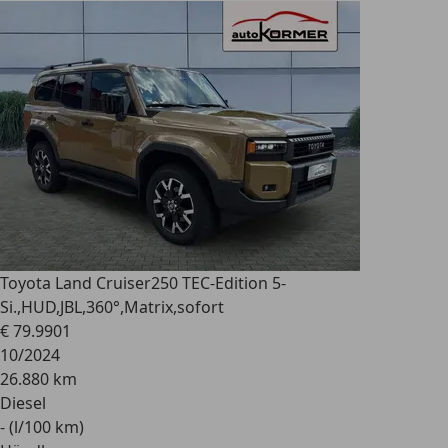
Toyota Land Cruiser
250 TEC-Edition 5-
Si.,HUD,JBL,360°,Matrix,sofort
€ 79.990
1
10/2024
26.880 km
Diesel
- (l/100 km)