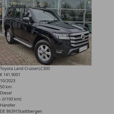
Toyota Land Cruiser
LC300
€ 141.900
1
10/2023
50 km
Diesel
- (l/100 km)
Händler
DE 86391
Stadtbergen