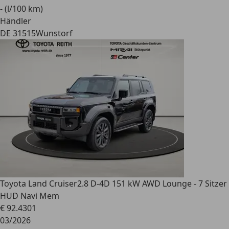
- (l/100 km)
Händler
DE 31515
Wunstorf
Toyota Land Cruiser
2.8 D-4D 151 kW AWD Lounge - 7 Sitzer
HUD Navi Mem
€ 92.430
1
03/2026