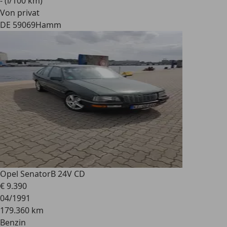
- (l/100 km)
Von privat
DE 59069
Hamm
Opel Senator
B 24V CD
€ 9.390
04/1991
179.360 km
Benzin