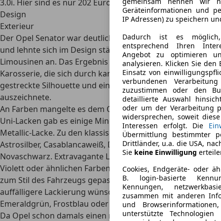
gemeinsam nennen wir nac
3.0i. Hier sind es nur 202 Euro.
Geräteinformationen und pe
Design
IP Adressen) zu speichern un
Exterieur
Dadurch ist es möglich,
Der Opel Senator war deutlich größer als seine Vorgänger
entsprechend Ihren Inter
und lehnte sich im Design stärker an amerikanische
Angebot zu optimieren u
Limousinen an. Das Ergebnis war eine wuchtige
analysieren. Klicken Sie den
Einsatz von einwilligungspfl
Karosserie, die sich durch kantige Formen, eine
lang
verbundenen Verarbeitung
gestreckte Silhouette und einen massiven Kühlergrill
zuzustimmen oder den But
auszeichnete.
detaillierte Auswahl hinsich
oder um der Verarbeitung 
An Farben mangelte es dem Opel Senator nicht. Neben
widersprechen, soweit diese
Uni-Lacken gab es
einige Mineral-Effekt- und Zweischicht-
Interessen erfolgt. Die
Ein
Metallic-Lacke
. Zu den klassischen Farben zählten
Übermittlung bestimmter p
Drittländer, u.a. die USA, nac
Astrosilber, Casablancaweiß, Delphingrau und
Sie
keine Einwilligung
erteile
Novaschwarz. Extravagante Lackierungen in Gelb, Pink,
Violett oder ähnlichen Farben gab es nicht, da sie nicht
Cookies, Endgeräte- oder äh
B. login-basierte Kennun
zum Stil des Fahrzeugs gepasst hätten. Wer eine
Kennungen, netzwerkbas
auffälligere Lackierung wünschte, konnte auf
zusammen mit anderen Infor
Emeraldgrün, Frostblau oder Mineralrot zurückgreifen.
und Browserinformationen,
unterstützte Technologien
Da Opel schon damals einen nachhaltigen