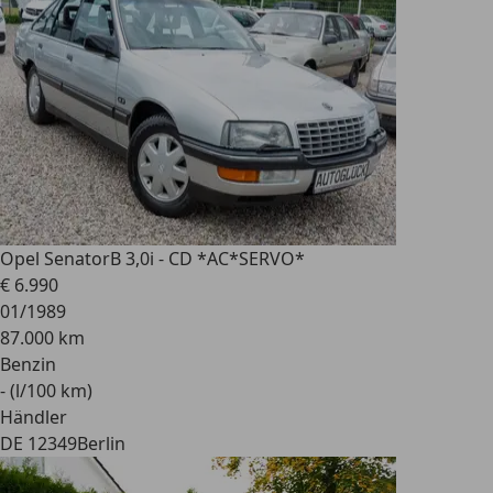
Opel Senator
B 3,0i - CD *AC*SERVO*
€ 6.990
01/1989
87.000 km
Benzin
- (l/100 km)
Händler
DE 12349
Berlin