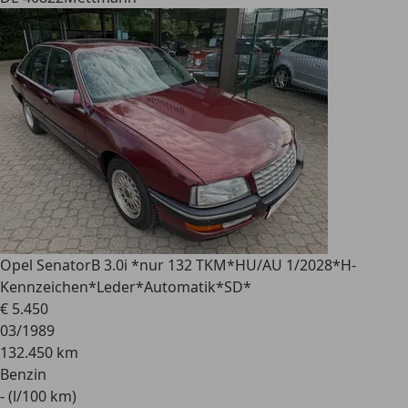
Opel Senator
B 3.0i *nur 132 TKM*HU/AU 1/2028*H-
Kennzeichen*Leder*Automatik*SD*
€ 5.450
03/1989
132.450 km
Benzin
- (l/100 km)