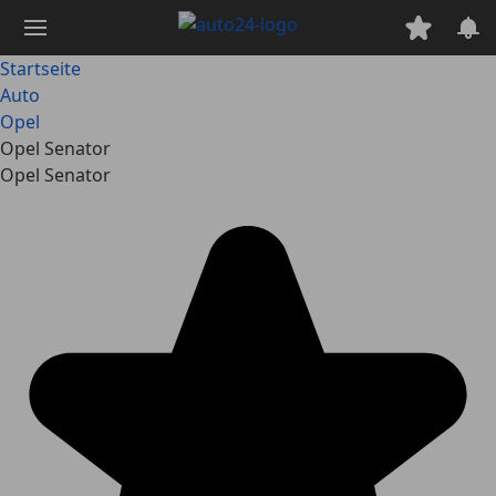
Zum
Hauptinhalt
springen
Startseite
Auto
Opel
Opel Senator
Opel Senator