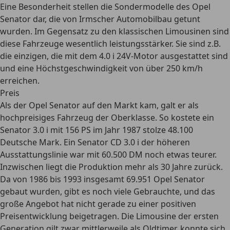
Eine Besonderheit stellen die Sondermodelle des Opel
Senator dar, die
von Irmscher Automobilbau getunt
wurden. Im Gegensatz zu den klassischen Limousinen sind
diese Fahrzeuge wesentlich leistungsstärker. Sie sind z.B.
die einzigen, die mit dem 4.0 i 24V-Motor ausgestattet sind
und eine Höchstgeschwindigkeit von über 250 km/h
erreichen.
Preis
Als der Opel Senator auf den Markt kam, galt er als
hochpreisiges Fahrzeug der Oberklasse. So kostete ein
Senator 3.0 i mit 156 PS im Jahr 1987 stolze 48.100
Deutsche Mark. Ein Senator CD 3.0 i der höheren
Ausstattungslinie war
mit 60.500 DM noch etwas teurer.
Inzwischen liegt die Produktion mehr als 30 Jahre zurück.
Da von 1986 bis 1993 insgesamt 69.951 Opel Senator
gebaut wurden, gibt es noch viele Gebrauchte, und das
große Angebot hat nicht gerade zu einer positiven
Preisentwicklung beigetragen. Die Limousine der ersten
Generation gilt zwar mittlerweile als Oldtimer, konnte sich