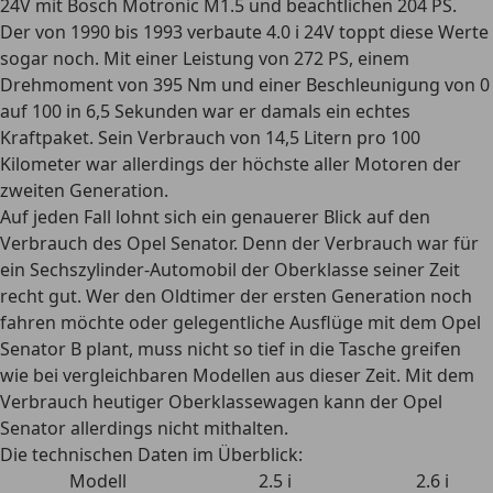
24V mit Bosch Motronic M1.5 und beachtlichen 204 PS.
Der
von 1990 bis 1993 verbaute 4.0 i 24V
toppt diese Werte
sogar noch. Mit einer Leistung von 272 PS, einem
Drehmoment von 395 Nm und einer Beschleunigung von 0
auf 100 in 6,5 Sekunden war er
damals ein echtes
Kraftpaket
. Sein Verbrauch von 14,5 Litern pro 100
Kilometer war allerdings der höchste aller Motoren der
zweiten Generation.
Auf jeden Fall lohnt sich ein genauerer Blick auf den
Verbrauch des Opel Senator. Denn der Verbrauch war für
ein
Sechszylinder-Automobil der Oberklasse
seiner Zeit
recht gut. Wer den Oldtimer der ersten Generation noch
fahren möchte oder gelegentliche Ausflüge mit dem Opel
Senator B plant, muss nicht so tief in die Tasche greifen
wie bei vergleichbaren Modellen aus dieser Zeit. Mit dem
Verbrauch heutiger Oberklassewagen kann der Opel
Senator allerdings nicht mithalten.
Die technischen Daten im Überblick:
Modell
2.5 i
2.6 i