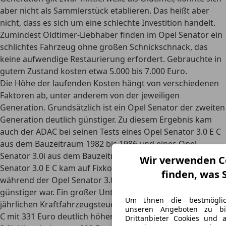
aber nicht als Sammlerstück etablieren. Das heißt aber
nicht, dass es sich um eine schlechte Investition handelt.
Zumindest Oldtimer-Liebhaber finden im Opel Senator ein
schlichtes Fahrzeug ohne großen Schnickschnack, das
keine aufwendige Restaurierung erfordert. Gebrauchte in
gutem Zustand kosten etwa 5.000 bis 7.000 Euro.
Die Höhe der laufenden Kosten hängt von verschiedenen
Faktoren ab, unter anderem von der jeweiligen
Generation. Grundsätzlich ist ein Opel Senator der
zweiten
Generation deutlich günstiger.
Zu diesem Ergebnis kam
auch der ADAC bei seinen Tests eines Opel Senator 3.0 E C
aus dem Bauzeitraum 1982 bis 1986 und eines Opel
Senator 3.0i aus dem Bauzeitraum 1987 bis 1990. Der Opel
Wir verwenden Co
Senator 3.0 E C kam auf Fixkosten von 95 Euro pro Monat,
finden, was 
während der Opel Senator 3.0i mit 93 Euro etwas
günstiger war. Ein großer Unterschied zeigt sich bei der
Um Ihnen die bestmöglic
jährlichen Kraftfahrzeugsteuer, die beim Opel Senator 3.0 E
unseren Angeboten zu bi
C mit 331 Euro deutlich höher ist als beim Opel Senator
Drittanbieter Cookies und 