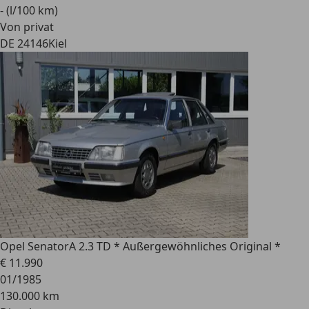
- (l/100 km)
Von privat
DE 24146
Kiel
Opel Senator
A 2.3 TD * Außergewöhnliches Original *
€ 11.990
01/1985
130.000 km