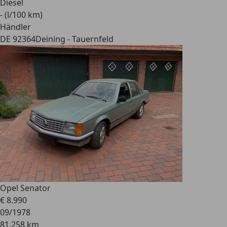
Diesel
- (l/100 km)
Händler
DE 92364
Deining - Tauernfeld
Opel Senator
€ 8.990
09/1978
81.258 km