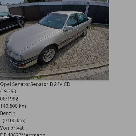
Opel Senator
Senator B 24V CD
€ 9.350
06/1992
149.600 km
Benzin
- (l/100 km)
Von privat
DE 40822
Mettmann