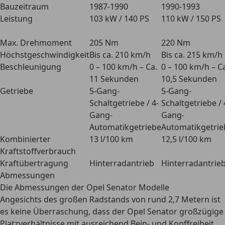
Bauzeitraum
1987-1990
1990-1993
Leistung
103 kW / 140 PS
110 kW / 150 PS
Max. Drehmoment
205 Nm
220 Nm
Höchstgeschwindigkeit
Bis ca. 210 km/h
Bis ca. 215 km/h
Beschleunigung
0 – 100 km/h – Ca.
0 – 100 km/h – C
11 Sekunden
10,5 Sekunden
Getriebe
5-Gang-
5-Gang-
Schaltgetriebe / 4-
Schaltgetriebe / 
Gang-
Gang-
Automatikgetriebe
Automatikgetrie
Kombinierter
13 l/100 km
12,5 l/100 km
Kraftstoffverbrauch
Kraftübertragung
Hinterradantrieb
Hinterradantrie
Abmessungen
Die Abmessungen der Opel Senator Modelle
Angesichts des großen Radstands von rund 2,7 Metern ist
es keine Überraschung, dass der Opel Senator
großzügige
Platzverhältnisse mit ausreichend Bein- und Kopffreiheit