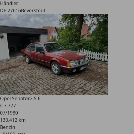
Händler
DE 27616
Beverstedt
Opel Senator
2,5 E
€ 7.777
07/1980
130.412 km
Benzin