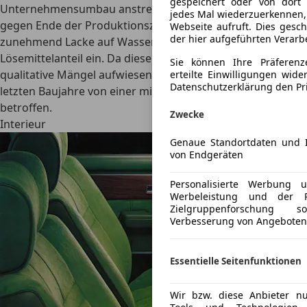
gespeichert oder von dort
Unternehmensumbau anstrebte, setzte der Autobauer
jedes Mal wiederzuerkennen,
gegen Ende der Produktionszeit des Opel Senator
Webseite aufruft. Dies gesc
der hier aufgeführten Verarb
zunehmend Lacke auf Wasserbasis
mit geringem
Lösemittelanteil ein. Da diese Lacke damals noch
Sie können Ihre Präferenz
qualitative Mängel aufwiesen, sind viele Modelle der
erteilte Einwilligungen wide
Datenschutzerklärung den Pr
letzten Baujahre von einer minderwertigen Lackqualität
betroffen.
Zwecke
Interieur
Genaue Standortdaten und I
von Endgeräten
Personalisierte Werbung 
Werbeleistung und der P
Zielgruppenforschung 
Verbesserung von Angeboten
Essentielle Seitenfunktionen
Wir bzw. diese Anbieter nu