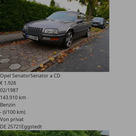
Opel Senator
Senator a CD
€ 1.926
02/1987
143.910 km
Benzin
- (l/100 km)
Von privat
DE 25721
Eggstedt