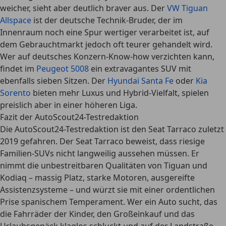
weicher, sieht aber deutlich braver aus. Der
VW Tiguan
Allspace
ist der deutsche Technik-Bruder, der im
Innenraum noch eine Spur wertiger verarbeitet ist, auf
dem Gebrauchtmarkt jedoch oft teurer gehandelt wird.
Wer auf deutsches Konzern-Know-how verzichten kann,
findet im
Peugeot 5008
ein extravagantes SUV mit
ebenfalls sieben Sitzen. Der
Hyundai Santa Fe
oder
Kia
Sorento
bieten mehr Luxus und Hybrid-Vielfalt, spielen
preislich aber in einer höheren Liga.
Fazit der AutoScout24-Testredaktion
Die AutoScout24-Testredaktion ist den Seat Tarraco zuletzt
2019 gefahren.
Der Seat Tarraco beweist, dass riesige
Familien-SUVs nicht langweilig aussehen müssen. Er
nimmt die unbestreitbaren Qualitäten von Tiguan und
Kodiaq – massig Platz, starke Motoren, ausgereifte
Assistenzsysteme – und würzt sie mit einer ordentlichen
Prise spanischem Temperament. Wer ein Auto sucht, das
die Fahrräder der Kinder, den Großeinkauf und das