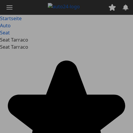
Zum
Hauptinhalt
springen
Startseite
Auto
Seat
Seat Tarraco
Seat Tarraco