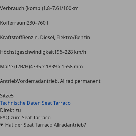
Verbrauch (komb.)
1.8–7.6 l/100km
Kofferraum
230–760 l
Kraftstoff
Benzin, Diesel, Elektro/Benzin
Höchstgeschwindigkeit
196–228 km/h
Maße (L/B/H)
4735 x 1839 x 1658 mm
Antrieb
Vorderradantrieb, Allrad permanent
Sitze
5
Technische Daten
Seat Tarraco
Direkt zu
FAQ zum Seat Tarraco
Hat der Seat Tarraco Allradantrieb?