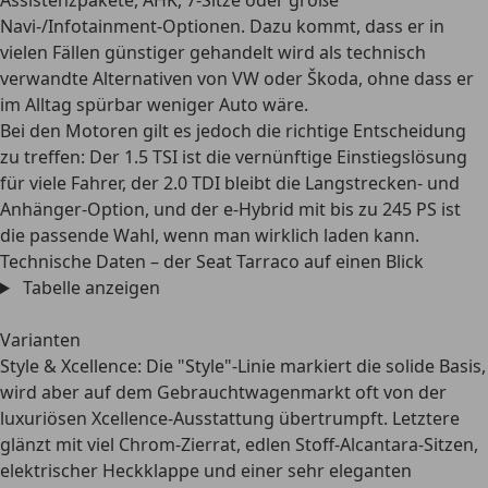
Assistenzpakete, AHK, 7-Sitze oder große
Navi-/Infotainment-Optionen. Dazu kommt, dass er in
vielen Fällen günstiger gehandelt wird als technisch
verwandte Alternativen von VW oder Škoda, ohne dass er
im Alltag spürbar weniger Auto wäre.
Bei den Motoren gilt es jedoch die richtige Entscheidung
zu treffen: Der 1.5 TSI ist die vernünftige Einstiegslösung
für viele Fahrer, der 2.0 TDI bleibt die Langstrecken- und
Anhänger-Option, und der e-Hybrid mit bis zu 245 PS ist
die passende Wahl, wenn man wirklich laden kann.
Technische Daten – der Seat Tarraco auf einen Blick
Tabelle anzeigen
Varianten
Style & Xcellence
: Die "Style"-Linie markiert die solide Basis,
wird aber auf dem Gebrauchtwagenmarkt oft von der
luxuriösen Xcellence-Ausstattung übertrumpft. Letztere
glänzt mit viel Chrom-Zierrat, edlen Stoff-Alcantara-Sitzen,
elektrischer Heckklappe und einer sehr eleganten