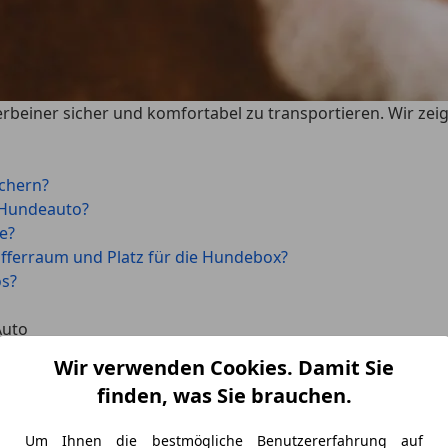
 Vierbeiner sicher und komfortabel zu transportieren. Wir ze
ichern?
 Hundeauto?
e?
fferraum und Platz für die Hundebox?
os?
Auto
von Vierbeinern im Auto. Doch der
§23 der Straßenverkehr
Wir verwenden Cookies. Damit Sie
en muss,
dass Mitfahrende und Verkehrssicherheit nicht ge
finden, was Sie brauchen.
rgebracht werden können, dass sie während der Fahrt oder 
Um Ihnen die bestmögliche Benutzererfahrung auf