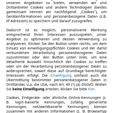
 also in jedem Fall tabu. Sonst droht ein
Bußgeld in Höhe 
unseren Angeboten zu bieten, verwenden wir und
Drittanbieter Cookies und andere Technologien (beides
gemeinsam nennen wir nachfolgend: „Cookies"), um
Geräteinformationen und personenbezogene Daten (z.B.
IP Adressen) zu speichern und darauf zuzugreifen.
Dadurch ist es möglich, personalisierte Werbung
entsprechend Ihren Interessen auszuspielen, unser
Angebot zu optimieren und dessen Verwendung zu
analysieren. Klicken Sie den Button unten rechts, um dem
Einsatz von einwilligungspflichten Cookies und der damit
r vorschriftsmäßig an Bord zu lassen. Der Hund darf etwa 
verbundenen Verarbeitung personenbezogener Daten
 oder in einem geschlossenen Hundesitz Platz findet,
zuzustimmen oder den Button unten links, um eine
detaillierte Auswahl hinsichtlich der Cookies zu treffen
racht ist,
oder um der Verarbeitung personenbezogener Daten zu
t,
widersprechen, soweit diese auf Grundlage berechtigter
ur Verfügung hat,
Interessen erfolgt. Die
Einwilligung
umfasst auch die
Übermittlung bestimmter personenbezogener Daten in
um abgetrennt ist.
Drittländer, u.a. die USA, nach Art. 49 (1) (a) DSGVO. Wollen
Sie
keine Einwilligung
erteilen, klicken Sie bitte
hier
.
Cookies, Endgeräte- oder ähnliche Online-Kennungen (z.
B. login-basierte Kennungen, zufällig generierte
Kennungen, netzwerkbasierte Kennungen) können
zusammen mit anderen Informationen (z. B. Browsertyp