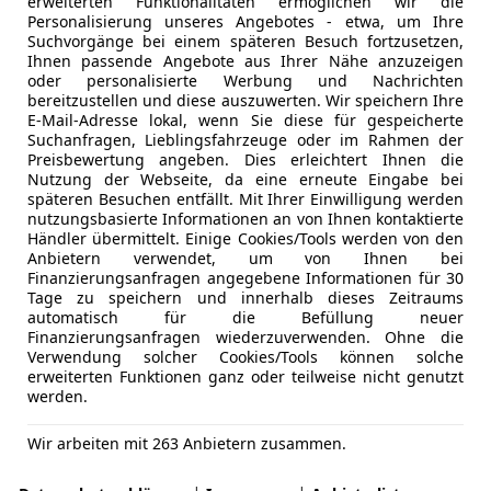
erweiterten Funktionalitäten ermöglichen wir die
Personalisierung unseres Angebotes - etwa, um Ihre
Suchvorgänge bei einem späteren Besuch fortzusetzen,
Ihnen passende Angebote aus Ihrer Nähe anzuzeigen
oder personalisierte Werbung und Nachrichten
bereitzustellen und diese auszuwerten. Wir speichern Ihre
E-Mail-Adresse lokal, wenn Sie diese für gespeicherte
Suchanfragen, Lieblingsfahrzeuge oder im Rahmen der
Preisbewertung angeben. Dies erleichtert Ihnen die
Nutzung der Webseite, da eine erneute Eingabe bei
späteren Besuchen entfällt. Mit Ihrer Einwilligung werden
nutzungsbasierte Informationen an von Ihnen kontaktierte
Händler übermittelt. Einige Cookies/Tools werden von den
Anbietern verwendet, um von Ihnen bei
Finanzierungsanfragen angegebene Informationen für 30
Tage zu speichern und innerhalb dieses Zeitraums
automatisch für die Befüllung neuer
Finanzierungsanfragen wiederzuverwenden. Ohne die
Verwendung solcher Cookies/Tools können solche
erweiterten Funktionen ganz oder teilweise nicht genutzt
werden.
rbeiners passen. Gleiches gilt beim Einsatz einer Hundebo
n.
Wir arbeiten mit 263 Anbietern zusammen.
ür den Menschen, da Hund und Hundebox gut erreichbar sind
d, da das Ein- und Aussteigen bequemer ist.