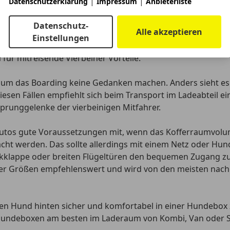
|
|
Datenschutzerklärung
Impressum
Anbieterliste
UV können
angelegte Rampen beim Ein- und Ausstieg helfen
den Laufsteg den meisten auch noch Spaß.
Datenschutz-
Alle akzeptieren
Einstellungen
oder
Kombis
wie Skoda Fabia und Renault Megane haben eine 
ür mitreisende Vierbeiner Vorteile.
h um das Boarding keine Gedanken machen. Anders sieht e
diesen Fällen empfiehlt sich beim Transport im Ladeabteil 
 Sprunggelenke
der vierbeinigen Mitfahrer.
tos gute Voraussetzungen mit, wenn das Kofferraumvolum
ht werden. Das sollte allerdings mit einem
Netz oder Hund
kklappe oder breiten Flügeltüren
den bequemen Zugang zum 
aller Größen empfehlenswert und wird von den meisten nach
 den Hund hinten
sicher und komfortabel in einer Hundebox
Hundeboxen am besten im Laderaum
von Kombi, Van oder 