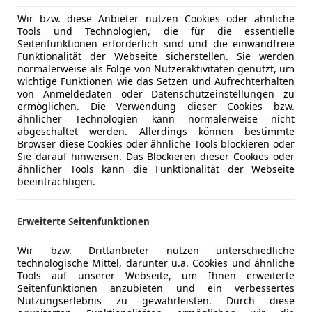
Wir bzw. diese Anbieter nutzen Cookies oder ähnliche
Tools und Technologien, die für die essentielle
Seitenfunktionen erforderlich sind und die einwandfreie
Funktionalität der Webseite sicherstellen. Sie werden
normalerweise als Folge von Nutzeraktivitäten genutzt, um
wichtige Funktionen wie das Setzen und Aufrechterhalten
von Anmeldedaten oder Datenschutzeinstellungen zu
ermöglichen. Die Verwendung dieser Cookies bzw.
ähnlicher Technologien kann normalerweise nicht
Auto gibt, sollte der Vierbeiner ordentlich gesichert werd
abgeschaltet werden. Allerdings können bestimmte
Browser diese Cookies oder ähnliche Tools blockieren oder
Sie darauf hinweisen. Das Blockieren dieser Cookies oder
is bringen als Hundeauto baulich gute Voraussetzungen m
ähnlicher Tools kann die Funktionalität der Webseite
n Preisklassen reichlich Auswahl. Wichtig ist in jedem Fall:
beeinträchtigen.
Erweiterte Seitenfunktionen
Wir bzw. Drittanbieter nutzen unterschiedliche
technologische Mittel, darunter u.a. Cookies und ähnliche
Tools auf unserer Webseite, um Ihnen erweiterte
Seitenfunktionen anzubieten und ein verbessertes
Nutzungserlebnis zu gewährleisten. Durch diese