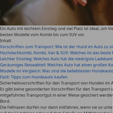
Ein Auto mit leichtem Einstieg und viel Platz ist ideal, um
besten Modelle vom Kombi bis zum SUV vor.
Inhalt
Vorschriften zum Transport: Wie ist der Hund im Auto zu s
Hochdachkombi, Kombi, Van & SUV: Welches ist das beste
Leichter Einstieg: Welches Auto hat die niedrigste Ladekant
Geräumiges Reiseabteil: Welches Auto hat einen großen Ko
Modelle im Vergleich: Was sind die beliebtesten Hundeaut
Fazit: Tipps zum Hundeauto kaufen
Sicherheitsvorschriften für den Transport von Hunden im 
Es gibt keine gesonderten Vorschriften für den Transport 
mitgeführtes Transportgut in einer Weise gesichert werd
Bord.
Die Fellnasen dürfen nur dann mitfahren, wenn sie so unte