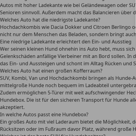
Autos mit hoher Ladekante wie bei Geländewagen oder S
Senioren sinnvoll. Außerdem macht das Balancieren über 
Welches Auto hat die niedrigste Ladekante?
Hochdachkombis
wie Dacia Dokker und Citroen Berlingo 
nicht nur dem Menschen das Beladen, sondern bringt auch f
Eine niedrige Ladekante erleichtert den Ein- und Ausstieg
Wer seinen kleinen Hund ohnehin ins Auto hebt, muss sic
Gelenkschäden anfällige Vierbeiner
mit an Bord sollen. In 
das Ein- und Aussteigen und schont im Alltag Rücken und
Welches Auto hat einen großen Kofferraum?
SUV, Kombi, Van und Hochdachkombi bringen als Hunde-Au
mittelgroße Hunde noch bequem im Ladeabteil untergebrac
Zudem ermöglichen
5-Türer mit weit aufschwingender Hec
Hundebox
. Die ist für den sicheren Transport für Hunde 
akzeptiert.
In welche Autos passt eine Hundebox?
Ein großes Auto mit viel Laderaum bietet die Möglichkeit,
Rücksitzen oder im Fußraum
davor Platz, während
große 