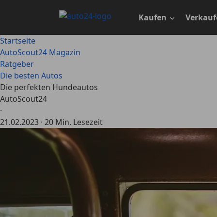
Zum
Hauptinhalt
Kaufen
Verkauf
springen
Startseite
AutoScout24 Magazin
Ratgeber
Die besten Autos
Die perfekten Hundeautos
AutoScout24
·
21.02.2023
·
20 Min. Lesezeit