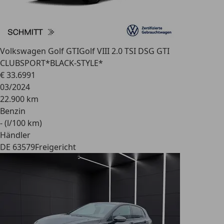
Volkswagen Golf GTI
Golf VIII 2.0 TSI DSG GTI
CLUBSPORT*BLACK-STYLE*
€ 33.699
1
03/2024
22.900 km
Benzin
- (l/100 km)
Händler
DE 63579
Freigericht