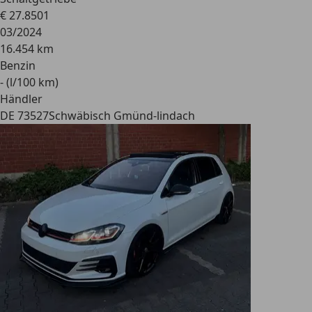
€ 27.850
1
03/2024
16.454 km
Benzin
- (l/100 km)
Händler
DE 73527
Schwäbisch Gmünd-lindach