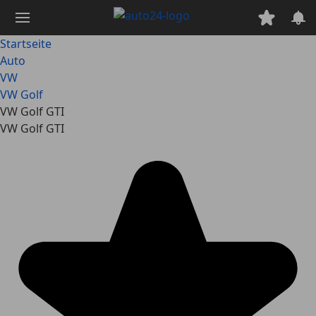
Zum
Hauptinhalt
springen
Startseite
Auto
VW
VW Golf
VW Golf GTI
VW Golf GTI