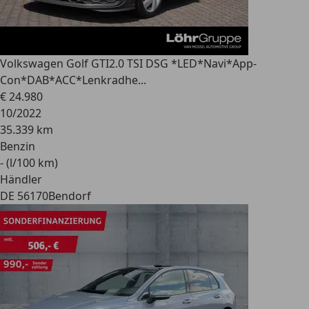
Volkswagen Golf GTI
2.0 TSI DSG *LED*Navi*App-
Con*DAB*ACC*Lenkradhe...
€ 24.980
10/2022
35.339 km
Benzin
- (l/100 km)
Händler
DE 56170
Bendorf