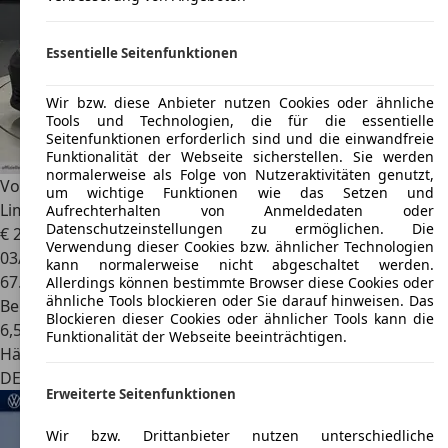
Essentielle Seitenfunktionen
Wir bzw. diese Anbieter nutzen Cookies oder ähnliche
Tools und Technologien, die für die essentielle
Seitenfunktionen erforderlich sind und die einwandfreie
Funktionalität der Webseite sicherstellen. Sie werden
normalerweise als Folge von Nutzeraktivitäten genutzt,
Volkswagen Golf GTI
VIII
um wichtige Funktionen wie das Setzen und
Lim.*18Zoll/schwarz*NAVI*Business-Paket*
Aufrechterhalten von Anmeldedaten oder
Datenschutzeinstellungen zu ermöglichen. Die
€ 24.970
1
Verwendung dieser Cookies bzw. ähnlicher Technologien
03/2022
kann normalerweise nicht abgeschaltet werden.
67.850 km
Allerdings können bestimmte Browser diese Cookies oder
ähnliche Tools blockieren oder Sie darauf hinweisen. Das
Benzin
Blockieren dieser Cookies oder ähnlicher Tools kann die
6,5 l/100 km (komb.)
Funktionalität der Webseite beeinträchtigen.
Händler
DE 38350
Helmstedt
Erweiterte Seitenfunktionen
Wir bzw. Drittanbieter nutzen unterschiedliche