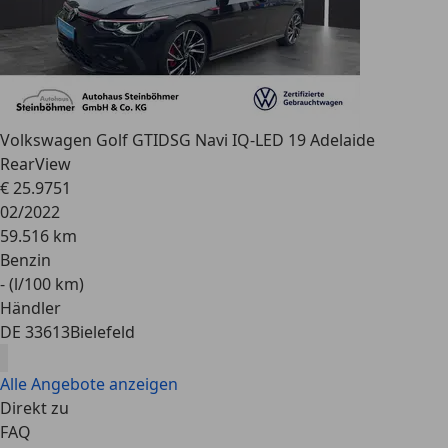
Volkswagen Golf GTI
DSG Navi IQ-LED 19 Adelaide
RearView
€ 25.975
1
02/2022
59.516 km
Benzin
- (l/100 km)
Händler
DE 33613
Bielefeld
Alle Angebote anzeigen
Direkt zu
FAQ