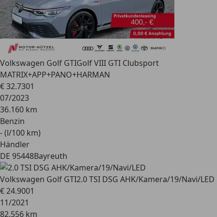
Volkswagen Golf GTI
Golf VIII GTI Clubsport
MATRIX+APP+PANO+HARMAN
€ 32.730
1
07/2023
36.160 km
Benzin
- (l/100 km)
Händler
DE 95448
Bayreuth
Volkswagen Golf GTI
2.0 TSI DSG AHK/Kamera/19/Navi/LED
€ 24.900
1
11/2021
82.556 km