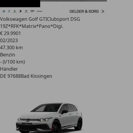
Volkswagen Golf GTI
Clubsport DSG
19Z*RFK*Matrix*Pano*Digi.
€ 29.990
1
02/2023
47.300 km
Benzin
- (l/100 km)
Händler
DE 97688
Bad Kissingen