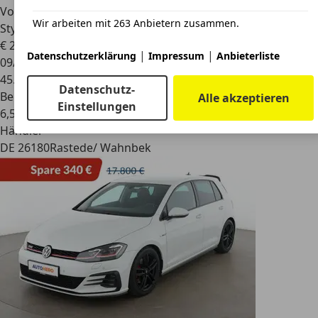
Volkswagen Golf GTI
2.0 TSI DSG Black
Wir arbeiten mit 263 Anbietern zusammen.
Style/IQ.Light/18/Kam
€ 24.990
1
|
|
Datenschutzerklärung
Impressum
Anbieterliste
09/2022
45.924 km
Datenschutz-
Benzin
Alle akzeptieren
Einstellungen
6,5 l/100 km (komb.)
Händler
DE 26180
Rastede/ Wahnbek