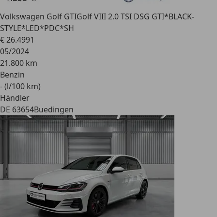
Volkswagen Golf GTI
Golf VIII 2.0 TSI DSG GTI*BLACK-
STYLE*LED*PDC*SH
€ 26.499
1
05/2024
21.800 km
Benzin
- (l/100 km)
Händler
DE 63654
Buedingen