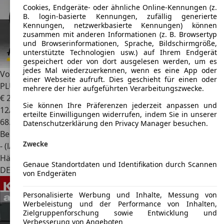
Cookies, Endgeräte- oder ähnliche Online-Kennungen (z.
B. login-basierte Kennungen, zufällig generierte
Kennungen, netzwerkbasierte Kennungen) können
zusammen mit anderen Informationen (z. B. Browsertyp
und Browserinformationen, Sprache, Bildschirmgröße,
unterstützte Technologien usw.) auf Ihrem Endgerät
gespeichert oder von dort ausgelesen werden, um es
jedes Mal wiederzuerkennen, wenn es eine App oder
Volkswagen Golf GTI
Golf VIII GTI 2.0 TSI ACC KAMERA LED
einer Webseite aufruft. Dies geschieht für einen oder
PLUS NAVI A
mehrere der hier aufgeführten Verarbeitungszwecke.
€ 24.480
1
Sie können Ihre Präferenzen jederzeit anpassen und
12/2022
erteilte Einwilligungen widerrufen, indem Sie in unserer
68.545 km
Datenschutzerklärung den Privacy Manager besuchen.
Benzin
Zwecke
- (l/100 km)
Händler
Genaue Standortdaten und Identifikation durch Scannen
DE 57462
Olpe
von Endgeräten
Personalisierte Werbung und Inhalte, Messung von
Werbeleistung und der Performance von Inhalten,
Zielgruppenforschung sowie Entwicklung und
Verbesserung von Angeboten