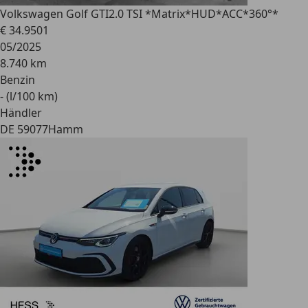
Volkswagen Golf GTI
2.0 TSI *Matrix*HUD*ACC*360°*
€ 34.950
1
05/2025
8.740 km
Benzin
- (l/100 km)
Händler
DE 59077
Hamm