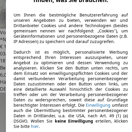
Um Ihnen die bestmögliche Benutzererfahrung auf
unseren Angeboten zu bieten, verwenden wir und
Drittanbieter Cookies und andere Technologien (beides
gemeinsam nennen wir nachfolgend: „Cookies"), um
Volkswagen Golf GTI
GTI Performance
Geräteinformationen und personenbezogene Daten (z.B.
*Navi*Xenon*CAM*1Hd.*Dynaudio*
IP Adressen) zu speichern und darauf zuzugreifen.
€ 11.780
Dadurch ist es möglich, personalisierte Werbung
03/2014
entsprechend Ihren Interessen auszuspielen, unser
187.050 km
Angebot zu optimieren und dessen Verwendung zu
Benzin
analysieren. Klicken Sie den Button unten rechts, um
dem Einsatz von einwilligungspflichten Cookies und der
6,0 l/100 km (komb.)
damit verbundenen Verarbeitung personenbezogener
Händler
Daten zuzustimmen oder den Button unten links, um
DE 53332
Bornheim
eine detaillierte Auswahl hinsichtlich der Cookies zu
treffen oder um der Verarbeitung personenbezogener
Daten zu widersprechen, soweit diese auf Grundlage
berechtigter Interessen erfolgt. Die
Einwilligung
umfasst
auch die Übermittlung bestimmter personenbezogener
Daten in Drittländer, u.a. die USA, nach Art. 49 (1) (a)
DSGVO. Wollen Sie
keine Einwilligung
erteilen, klicken
Sie bitte
hier
.