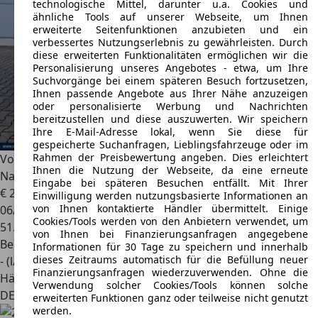
technologische Mittel, darunter u.a. Cookies und
ähnliche Tools auf unserer Webseite, um Ihnen
erweiterte Seitenfunktionen anzubieten und ein
verbessertes Nutzungserlebnis zu gewährleisten. Durch
diese erweiterten Funktionalitäten ermöglichen wir die
Personalisierung unseres Angebotes - etwa, um Ihre
Suchvorgänge bei einem späteren Besuch fortzusetzen,
Ihnen passende Angebote aus Ihrer Nähe anzuzeigen
oder personalisierte Werbung und Nachrichten
bereitzustellen und diese auszuwerten. Wir speichern
Ihre E-Mail-Adresse lokal, wenn Sie diese für
gespeicherte Suchanfragen, Lieblingsfahrzeuge oder im
Rahmen der Preisbewertung angeben. Dies erleichtert
Volkswagen Golf GTI
Black Style 2,0 l TSI 6-Gang
Ihnen die Nutzung der Webseite, da eine erneute
Navi,RFK,ACC,IQ.LIGHT
Eingabe bei späteren Besuchen entfällt. Mit Ihrer
€ 24.990
1
Einwilligung werden nutzungsbasierte Informationen an
von Ihnen kontaktierte Händler übermittelt. Einige
06/2022
Cookies/Tools werden von den Anbietern verwendet, um
51.390 km
von Ihnen bei Finanzierungsanfragen angegebene
Benzin
Informationen für 30 Tage zu speichern und innerhalb
dieses Zeitraums automatisch für die Befüllung neuer
- (l/100 km)
Finanzierungsanfragen wiederzuverwenden. Ohne die
Händler
Verwendung solcher Cookies/Tools können solche
DE 65439
Flörsheim/main
erweiterten Funktionen ganz oder teilweise nicht genutzt
werden.