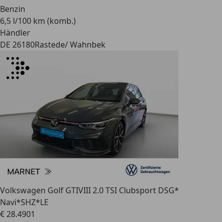
Benzin
6,5 l/100 km (komb.)
Händler
DE 26180
Rastede/ Wahnbek
Volkswagen Golf GTI
VIII 2.0 TSI Clubsport DSG*
Navi*SHZ*LE
€ 28.490
1