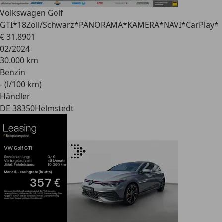
Volkswagen Golf
GTI
*18Zoll/Schwarz*PANORAMA*KAMERA*NAVI*CarPlay*
€ 31.890
1
02/2024
30.000 km
Benzin
- (l/100 km)
Händler
DE 38350
Helmstedt