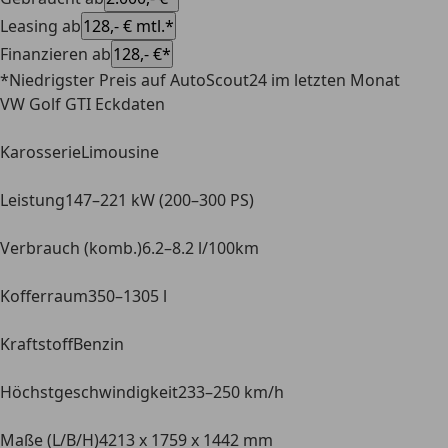
Leasing ab
128,- € mtl.*
Finanzieren ab
128,- €*
*Niedrigster Preis auf AutoScout24 im letzten Monat
VW Golf GTI Eckdaten
Karosserie
Limousine
Leistung
147–221 kW (200–300 PS)
Verbrauch (komb.)
6.2–8.2 l/100km
Kofferraum
350–1305 l
Kraftstoff
Benzin
Höchstgeschwindigkeit
233–250 km/h
Maße (L/B/H)
4213 x 1759 x 1442 mm