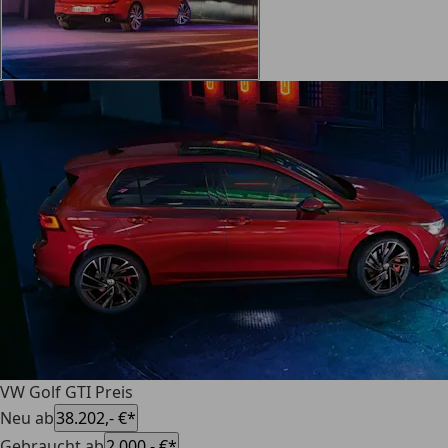
VW Golf GTI Preis
Neu ab
38.202,- €*
Gebraucht ab
2.000,- €*