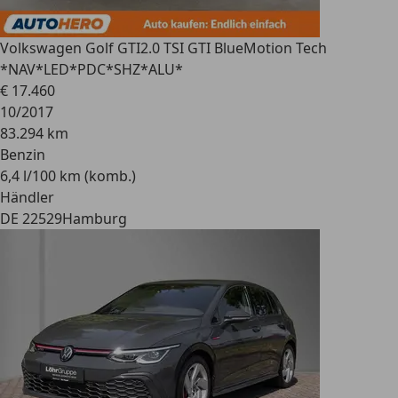
Volkswagen Golf GTI
2.0 TSI GTI BlueMotion Tech
*NAV*LED*PDC*SHZ*ALU*
€ 17.460
10/2017
83.294 km
Benzin
6,4 l/100 km (komb.)
Händler
DE 22529
Hamburg