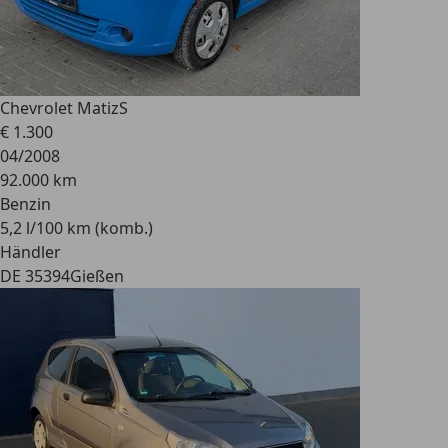
Chevrolet Matiz
S
€ 1.300
04/2008
92.000 km
Benzin
5,2 l/100 km (komb.)
Händler
DE 35394
Gießen