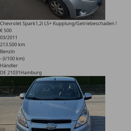
Chevrolet Spark
1,2i LS+ Kupplung/Getriebeschaden !
€ 500
03/2011
213.500 km
Benzin
- (l/100 km)
Händler
DE 21031
Hamburg