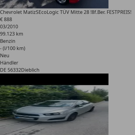
Chevrolet Matiz
SEcoLogic TÜV Mitte 28 !8f.Ber. FESTPREIS!
€ 888
03/2010
99.123 km
Benzin
- (l/100 km)
Neu
Händler
DE 56332
Dieblich