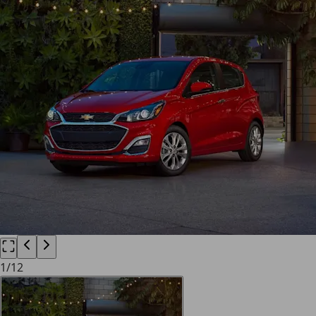
1
/
12