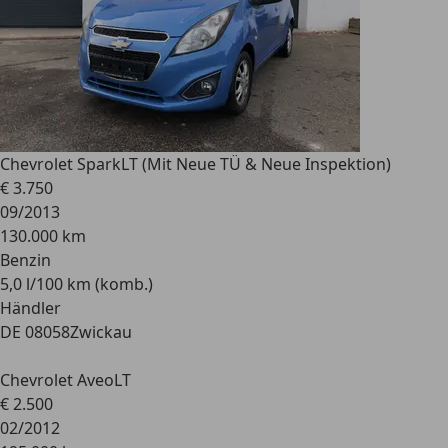
Chevrolet Spark
LT (Mit Neue TÜ & Neue Inspektion)
€ 3.750
09/2013
130.000 km
Benzin
5,0 l/100 km (komb.)
Händler
DE 08058
Zwickau
Chevrolet Aveo
LT
€ 2.500
02/2012