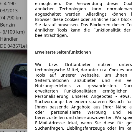
€ 4.190
ermöglichen. Die Verwendung dieser Coo
ähnlicher Technologien kann normalerwe
03/2013
abgeschaltet werden. Allerdings können 
74.790 km
Browser diese Cookies oder ähnliche Tools block
Benzin
Sie darauf hinweisen. Das Blockieren dieser Co
ähnlicher Tools kann die Funktionalität der
- (l/100 km)
beeinträchtigen.
Händler
DE 04357
Leipzig
Erweiterte Seitenfunktionen
Wir bzw. Drittanbieter nutzen untersch
technologische Mittel, darunter u.a. Cookies un
Tools auf unserer Webseite, um Ihnen e
Seitenfunktionen anzubieten und ein ver
Nutzungserlebnis zu gewährleisten. Dur
erweiterten Funktionalitäten ermögliche
Personalisierung unseres Angebotes - etwa
Suchvorgänge bei einem späteren Besuch fort
Ihnen passende Angebote aus Ihrer Nähe a
oder personalisierte Werbung und Nac
bereitzustellen und diese auszuwerten. Wir spei
E-Mail-Adresse lokal, wenn Sie diese für ge
Suchanfragen, Lieblingsfahrzeuge oder im R