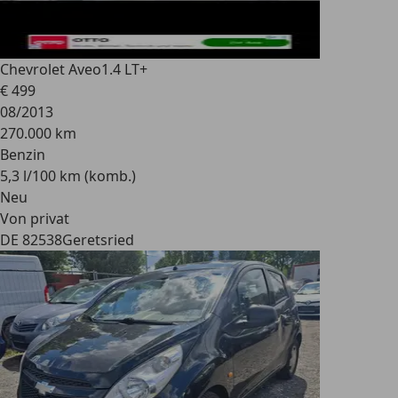
Chevrolet Aveo
1.4 LT+
€ 499
08/2013
270.000 km
Benzin
5,3 l/100 km (komb.)
Neu
Von privat
DE 82538
Geretsried