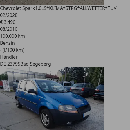
Chevrolet Spark
1.0LS*KLIMA*5TRG*ALLWETTER*TÜV
02/2028
€ 3.490
08/2010
100.000 km
Benzin
- (l/100 km)
Händler
DE 23795
Bad Segeberg