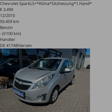
Chevrolet Spark
LS+*Klima*Sitzheizung*1.Hand*
€ 3.490
12/2010
93.459 km
Benzin
- (l/100 km)
Händler
DE 41748
Viersen