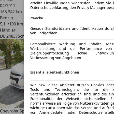
erteilte Einwilligungen widerrufen, indem Sie 
04/2011
Datenschutzerklärung den Privacy Manager bes
165.342 km
Benzin
Zwecke
5,1 l/100 km (komb.)
Genaue Standortdaten und Identifikation dur
Händler
von Endgeräten
DE 24837
Schleswig
Personalisierte Werbung und Inhalte, Me
Werbeleistung und der Performance von 
Zielgruppenforschung sowie Entwick
Verbesserung von Angeboten
Essentielle Seitenfunktionen
Wir bzw. diese Anbieter nutzen Cookies oder
Tools und Technologien, die für die es
Seitenfunktionen erforderlich sind und die ei
Funktionalität der Webseite sicherstellen. 
normalerweise als Folge von Nutzeraktivitäten g
wichtige Funktionen wie das Setzen und Aufrec
Chevrolet Spark
1.0 KLIMA*TÜV+SERVICE NEU*
von Anmeldedaten oder Datenschutzeinstel