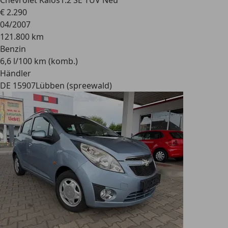
Chevrolet Kalos
1.2 SE TÜV Neu
€ 2.290
04/2007
121.800 km
Benzin
6,6 l/100 km (komb.)
Händler
DE 15907
Lübben (spreewald)