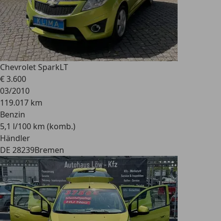
Chevrolet Spark
LT
€ 3.600
03/2010
119.017 km
Benzin
5,1 l/100 km (komb.)
Händler
DE 28239
Bremen