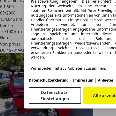
Chevrolet Aveo
Aveo 1.2
Preisbewertung angeben. Dies erleichtert 
Nutzung der Webseite, da eine erneute Ei
€ 1.500
späteren Besuchen entfällt. Mit Ihrer Einwillig
09/2008
nutzungsbasierte Informationen an von Ihnen ko
134.846 km
Händler übermittelt. Einige Cookies/Tools werd
Anbietern verwendet, um von Ih
Benzin
Finanzierungsanfragen angegebene Informatio
- (l/100 km)
Tage zu speichern und innerhalb dieses 
Neu
automatisch für die Befüllun
Finanzierungsanfragen wiederzuverwenden.
Von privat
Verwendung solcher Cookies/Tools könne
DE 45731
Waltrop, Stadt
erweiterten Funktionen ganz oder teilweise nic
werden.
Wir arbeiten mit 263 Anbietern zusammen.
|
|
Datenschutzerklärung
Impressum
Anbieterli
Datenschutz-
Alle akzept
Einstellungen