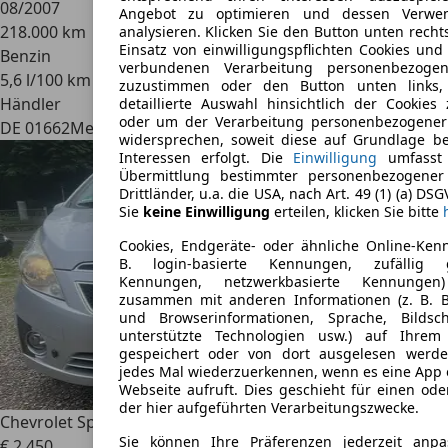
08/2007
Angebot zu optimieren und dessen Verwe
218.000 km
analysieren. Klicken Sie den Button unten rech
Einsatz von einwilligungspflichten Cookies und
Benzin
verbundenen Verarbeitung personenbezoge
5,6 l/100 km (komb.)
zuzustimmen oder den Button unten links
Händler
detaillierte Auswahl hinsichtlich der Cookies 
oder um der Verarbeitung personenbezogener
DE 01662
Meissen
widersprechen, soweit diese auf Grundlage be
Interessen erfolgt. Die
Einwilligung
umfasst 
Übermittlung bestimmter personenbezogener
Drittländer, u.a. die USA, nach Art. 49 (1) (a) DS
Sie
keine Einwilligung
erteilen, klicken Sie bitte
Cookies, Endgeräte- oder ähnliche Online-Ken
B. login-basierte Kennungen, zufällig g
Kennungen, netzwerkbasierte Kennungen
zusammen mit anderen Informationen (z. B. B
und Browserinformationen, Sprache, Bildsch
unterstützte Technologien usw.) auf Ihrem
gespeichert oder von dort ausgelesen werd
jedes Mal wiederzuerkennen, wenn es eine App 
Webseite aufruft. Dies geschieht für einen od
der hier aufgeführten Verarbeitungszwecke.
Chevrolet Spark
LS
Sie können Ihre Präferenzen jederzeit anp
€ 2.450