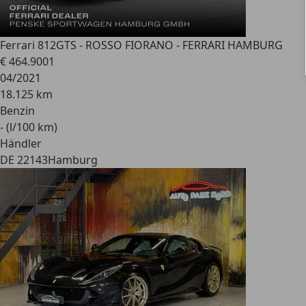
Ferrari 812
GTS - ROSSO FIORANO - FERRARI HAMBURG
€ 464.900
1
04/2021
18.125 km
Benzin
- (l/100 km)
Händler
DE 22143
Hamburg