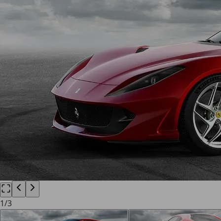
1
/
3