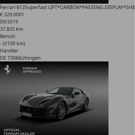
Ferrari 812
Superfast LIFT*CARBON*PASSENG.DISPLAY*SHI
€ 329.000
1
09/2019
37.825 km
Benzin
- (l/100 km)
Händler
DE 73066
Uhingen