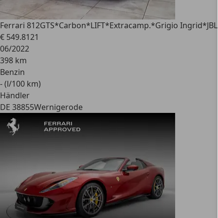
Ferrari 812
GTS*Carbon*LIFT*Extracamp.*Grigio Ingrid*JBL
€ 549.812
1
06/2022
398 km
Benzin
- (l/100 km)
Händler
DE 38855
Wernigerode