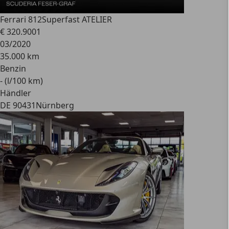
Ferrari 812
Superfast ATELIER
€ 320.900
1
03/2020
35.000 km
Benzin
- (l/100 km)
Händler
DE 90431
Nürnberg