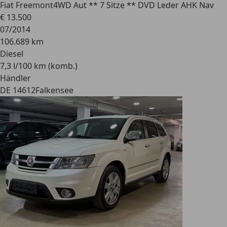
Fiat Freemont
4WD Aut ** 7 Sitze ** DVD Leder AHK Nav
€ 13.500
07/2014
106.689 km
Diesel
7,3 l/100 km (komb.)
Händler
DE 14612
Falkensee