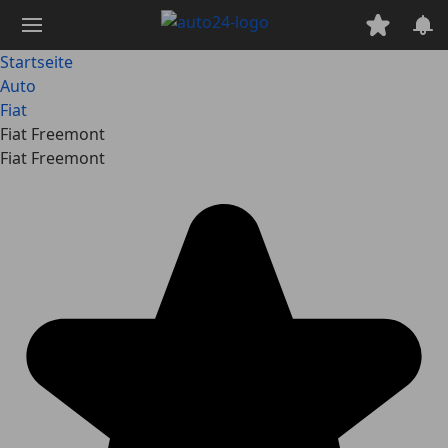
Zum
Hauptinhalt
springen
Startseite
Auto
Fiat
Fiat Freemont
Fiat Freemont