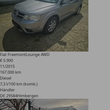
Fiat Freemont
Lounge AWD
€ 5.900
11/2015
167.000 km
Diesel
7,3 l/100 km (komb.)
Händler
DE 29584
Himbergen