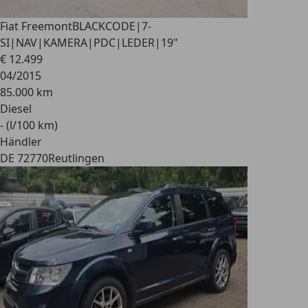
Fiat Freemont
BLACKCODE|7-
SI|NAV|KAMERA|PDC|LEDER|19"
€ 12.499
04/2015
85.000 km
Diesel
- (l/100 km)
Händler
DE 72770
Reutlingen