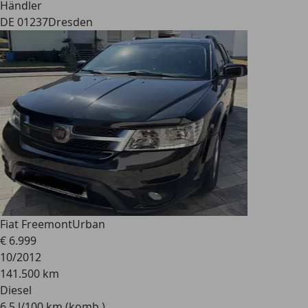
Händler
DE 01237
Dresden
Fiat Freemont
Urban
€ 6.999
10/2012
141.500 km
Diesel
6,5 l/100 km (komb.)