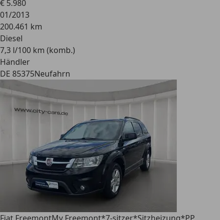
€ 5.980
01/2013
200.461 km
Diesel
7,3 l/100 km (komb.)
Händler
DE 85375
Neufahrn
Fiat Freemont
My Freemont*7-sitzer*Sitzheizung*PP