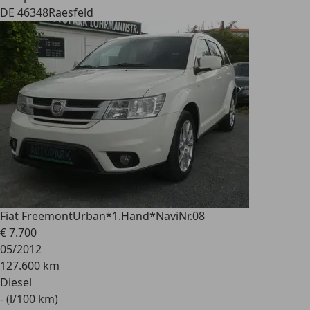
DE 46348
Raesfeld
Fiat Freemont
Urban*1.Hand*NaviNr.08
€ 7.700
05/2012
127.600 km
Diesel
- (l/100 km)