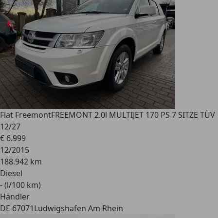
Fiat Freemont
FREEMONT 2.0l MULTIJET 170 PS 7 SITZE TÜV
12/27
€ 6.999
12/2015
188.942 km
Diesel
- (l/100 km)
Händler
DE 67071
Ludwigshafen Am Rhein