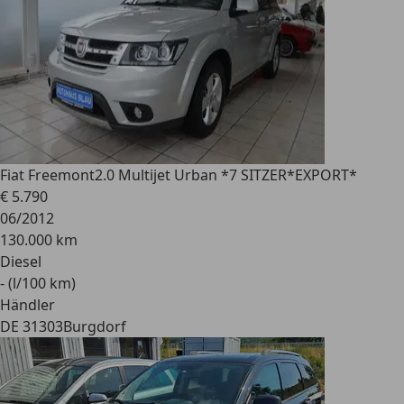
Fiat Freemont
2.0 Multijet Urban *7 SITZER*EXPORT*
€ 5.790
06/2012
130.000 km
Diesel
- (l/100 km)
Händler
DE 31303
Burgdorf