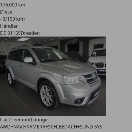
176.000 km
Diesel
- (l/100 km)
Händler
DE 01159
Dresden
Fiat Freemont
Lounge
AWD+NAVI+KAMERA+SCHIBEDACH+SUND SYS