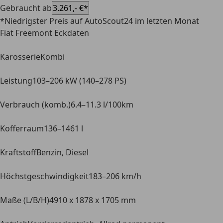
Gebraucht ab
3.261,- €*
*Niedrigster Preis auf AutoScout24 im letzten Monat
Fiat Freemont Eckdaten
Karosserie
Kombi
Leistung
103–206 kW (140–278 PS)
Verbrauch (komb.)
6.4–11.3 l/100km
Kofferraum
136–1461 l
Kraftstoff
Benzin, Diesel
Höchstgeschwindigkeit
183–206 km/h
Maße (L/B/H)
4910 x 1878 x 1705 mm