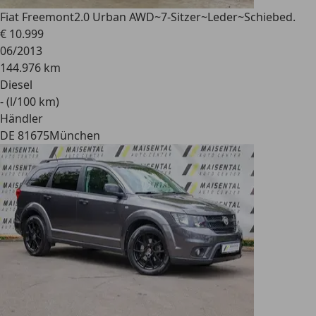
Fiat Freemont
2.0 Urban AWD~7-Sitzer~Leder~Schiebed.
€ 10.999
06/2013
144.976 km
Diesel
- (l/100 km)
Händler
DE 81675
München