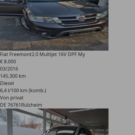
Fiat Freemont
2.0 Multijet 16V DPF My
€ 8.000
03/2016
145.300 km
Diesel
6,4 l/100 km (komb.)
Von privat
DE 76761
Rülzheim