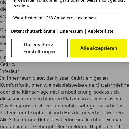
erweiterten Funktionen ganz oder teilweise nicht genutzt
nicht nur Front- und Heckstoßstangen aus Chrom, auch
werden.
die Rückleuchten sind damit eingefasst. Die Scheinwerfer
erstrahlen mit Halogentechnik, wobei reine
Wir arbeiten mit 263 Anbietern zusammen.
Streuglasscheinwerfer zum Einsatz kommen.
Darüber hinaus steht der Cedric auf 14-Zoll-Stahlfelgen,
|
|
Datenschutzerklärung
Impressum
Anbieterliste
die in unterschiedlichen Varianten erhältlich waren. Die
Farbpalette ist mit den Farben Grau, Schwarz, Weiß, Rot,
Datenschutz-
Alle akzeptieren
Grün oder Gelb ebenfalls recht umfangreich ausgefallen.
Einstellungen
Einzig negativ ist die Rostanfälligkeit der Karosserie des
Cedric.
Interieur
Im Innenraum bietet der Nissan Cedric einiges an
Komfortfunktionen wie beispielsweise eine
Mittelarmlehne
oder eine Klimaanlage mit Fernbedienung
, sodass sich
diese auch von den hinteren Plätzen aus steuern lassen.
Das Armaturenbrett wirkt ebenfalls sehr gut verarbeitet.
Zudem konnte optional auch Holzdekor verbaut werden.
Alle Schalter und Hebel des Cedric sind leicht erreichbar
und geben eine sehr gute Rückmeldung. Highlight sind die