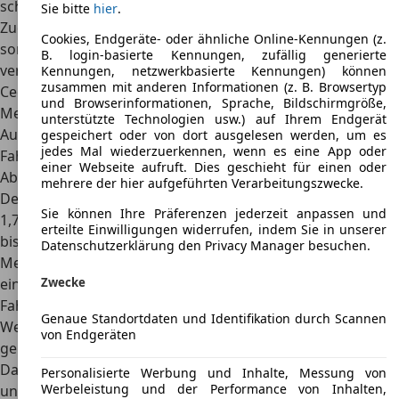
schaltfaul bewegt werden.
Sie bitte
hier
.
Zudem sorgt der Turbolader nicht nur für mehr Leistung,
Cookies, Endgeräte- oder ähnliche Online-Kennungen (z.
sondern auch für einen
geringeren CO2-Ausstoß
als
B. login-basierte Kennungen, zufällig generierte
vergleichbare Saugmotoren. Darüber hinaus bekam der
Kennungen, netzwerkbasierte Kennungen) können
zusammen mit anderen Informationen (z. B. Browsertyp
Cedric eine Einzelradaufhängung und eine
und Browserinformationen, Sprache, Bildschirmgröße,
Mehrlenkerachse spendiert. Zusammen mit der guten
unterstützte Technologien usw.) auf Ihrem Endgerät
Automatik und dem Hinterradantrieb konnte der
gespeichert oder von dort ausgelesen werden, um es
jedes Mal wiederzuerkennen, wenn es eine App oder
Fahrkomfort so deutlich erhöht
werden.
einer Webseite aufruft. Dies geschieht für einen oder
Abmessungen
mehrere der hier aufgeführten Verarbeitungszwecke.
Der Nissan Cedric ist in allen Varianten 4,86 Meter lang,
Sie können Ihre Präferenzen jederzeit anpassen und
1,72 Meter breit sowie 1,43 Meter hoch. Er eignet sich für
erteilte Einwilligungen widerrufen, indem Sie in unserer
bis zu fünf Personen, die bis zu einer Größe von zwei
Datenschutzerklärung den Privacy Manager besuchen.
Metern bequem Platz finden. Zudem ermöglicht der Cedric
Zwecke
einen leichten Ein- und Ausstieg. Dank des modernen
Fahrwerks besitzt der Cedric einen
auffallend kleinen
Genaue Standortdaten und Identifikation durch Scannen
Wendekreis
von gerade einmal elf Metern, wodurch er
von Endgeräten
gern als Taxi eingesetzt wird.
Das Kofferraumvolumen liegt bei mindestens 275 Litern
Personalisierte Werbung und Inhalte, Messung von
Werbeleistung und der Performance von Inhalten,
und lässt sich beim Kombi um ein Vielfaches steigern.