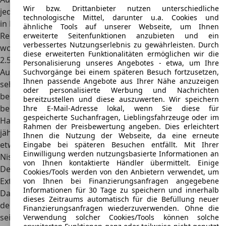
Wir bzw. Drittanbieter nutzen unterschiedliche
jedoch nur noch als Gebrauchtwagen. Da der Cedric nicht
technologische Mittel, darunter u.a. Cookies und
in Deutschland eingeführt wurde, wird das Fahrzeug in der
ähnliche Tools auf unserer Webseite, um Ihnen
Regel importiert. Hier liegen die Preise bei etwa 5.000 Euro,
erweiterte Seitenfunktionen anzubieten und ein
verbessertes Nutzungserlebnis zu gewährleisten. Durch
wobei für den
Import und Umrüstung zusätzlich etwa
diese erweiterten Funktionalitäten ermöglichen wir die
2.500 Euro
fällig werden.
Personalisierung unseres Angebotes - etwa, um Ihre
Auch bezüglich der Unterhaltskosten kann sich der Cedric
Suchvorgänge bei einem späteren Besuch fortzusetzen,
Ihnen passende Angebote aus Ihrer Nähe anzuzeigen
sehen lassen, denn dank H-Zulassung profitiert dieser von
oder personalisierte Werbung und Nachrichten
besonders günstigen Konditionen. So liegt die
Kfz-Steuer
bereitzustellen und diese auszuwerten. Wir speichern
bei 191,73 Euro
pro Jahr. Für die reine Kfz-
Ihre E-Mail-Adresse lokal, wenn Sie diese für
gespeicherte Suchanfragen, Lieblingsfahrzeuge oder im
Haftpflichtversicherung bei 51 Prozent und einer
Rahmen der Preisbewertung angeben. Dies erleichtert
jährlichen Fahrleistung von 10.000 Kilometern werden
Ihnen die Nutzung der Webseite, da eine erneute
etwa 40 Euro fällig. Die Vollkaskoversicherung für den
Eingabe bei späteren Besuchen entfällt. Mit Ihrer
Einwilligung werden nutzungsbasierte Informationen an
Nissan Cedric kostet bei 47 Prozent zusätzlich 120 Euro.
von Ihnen kontaktierte Händler übermittelt. Einige
Design
Cookies/Tools werden von den Anbietern verwendet, um
Exterieur
von Ihnen bei Finanzierungsanfragen angegebene
Informationen für 30 Tage zu speichern und innerhalb
Das äußere Design des Nissan Cedric ist
entsprechend
dieses Zeitraums automatisch für die Befüllung neuer
dem Zeitgeist äußerst kantig
, besticht allerdings durch
Finanzierungsanfragen wiederzuverwenden. Ohne die
seine vielen Chromapplikationen. So besitzt der Cedric
Verwendung solcher Cookies/Tools können solche