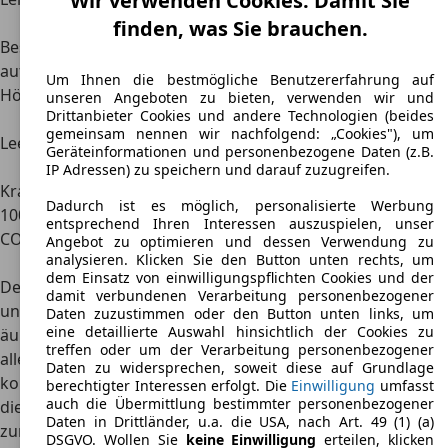
Wir verwenden Cookies. Damit Sie
PS
finden, was Sie brauchen.
Beschleunigung von 0
11,1 – 8,4 s
14,1 s
auf 100 km/h
Um Ihnen die bestmögliche Benutzererfahrung auf
Höchstgeschwindigkeit
175 – 180 km/h
160
unseren Angeboten zu bieten, verwenden wir und
Drittanbieter Cookies und andere Technologien (beides
km/h
gemeinsam nennen wir nachfolgend: „Cookies"), um
Leergewicht
1.380 – 1.580 kg
1.440
Geräteinformationen und personenbezogene Daten (z.B.
kg
IP Adressen) zu speichern und darauf zuzugreifen.
Kraftstoffverbrauch je
11,1 – 13,1 Liter
8,5
Dadurch ist es möglich, personalisierte Werbung
100 km
Liter
entsprechend Ihren Interessen auszuspielen, unser
CO2-Ausstoß
264 – 312 g/km
225
Angebot zu optimieren und dessen Verwendung zu
analysieren. Klicken Sie den Button unten rechts, um
g/km
dem Einsatz von einwilligungspflichten Cookies und der
Der Nissan Cedric wurde gezielt als
Modell der Oberklasse
damit verbundenen Verarbeitung personenbezogener
und erstmals nicht mehr als Datsun vermarktet. Er besitzt
Daten zuzustimmen oder den Button unten links, um
eine detaillierte Auswahl hinsichtlich der Cookies zu
äußerst laufruhige und durchzugsstarke Motoren
, die
treffen oder um der Verarbeitung personenbezogener
allesamt als SOHC ausgelegt wurden. Bei dieser Motorart
Daten zu widersprechen, soweit diese auf Grundlage
kommt nur eine obenliegende Nockenwelle zum Einsatz,
berechtigter Interessen erfolgt. Die
Einwilligung
umfasst
auch die Übermittlung bestimmter personenbezogener
die bereits im unteren Drehzahlbereich viel Drehmoment
Daten in Drittländer, u.a. die USA, nach Art. 49 (1) (a)
zur Verfügung stellt. Dadurch kann das Fahrzeug recht
DSGVO. Wollen Sie
keine Einwilligung
erteilen, klicken