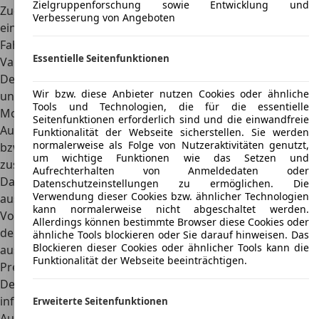
Zielgruppenforschung sowie Entwicklung und
Zudem verfügt der Cedric über eine gute Federung sowie
Verbesserung von Angeboten
einen Radstand von 2,73 Metern, was ihn zum
perfekten
Fahrzeug für Urlaubsreisen
macht.
Essentielle Seitenfunktionen
Varianten
Den Nissan Cedric gibt es als
Kombi, dreitürige Limousine
Wir bzw. diese Anbieter nutzen Cookies oder ähnliche
und dreitüriges Hardtop
. Alle Varianten waren mit allen
Tools und Technologien, die für die essentielle
Motoren kombinierbar, was der Beliebtheit noch mehr
Seitenfunktionen erforderlich sind und die einwandfreie
Auftrieb verschaffte. Die Turbovarianten hießen V20-Turbo
Funktionalität der Webseite sicherstellen. Sie werden
normalerweise als Folge von Nutzeraktivitäten genutzt,
bzw. V30-Turbo, während die Varianten mit Saugmotor
um wichtige Funktionen wie das Setzen und
zusätzlich das Kürzel E erhielten.
Aufrechterhalten von Anmeldedaten oder
Darüber hinaus konnte der Cedric umfangreich
Datenschutzeinstellungen zu ermöglichen. Die
Verwendung dieser Cookies bzw. ähnlicher Technologien
ausgestattet werden mit getönten Scheiben, verstellbaren
kann normalerweise nicht abgeschaltet werden.
Vordersitze oder einer Klimaanlage. Für ein Fahrzeug aus
Allerdings können bestimmte Browser diese Cookies oder
den 1980er-Jahren ist der Cedric daher
sehr modern
ähnliche Tools blockieren oder Sie darauf hinweisen. Das
Blockieren dieser Cookies oder ähnlicher Tools kann die
ausgerüstet
.
Funktionalität der Webseite beeinträchtigen.
Preis
Der Neupreis für einen Nissan Cedric liegt
inflationsbereinigt und umgerechnet bei etwa 25.000 Euro.
Erweiterte Seitenfunktionen
Aufgrund der eingestellten Produktion gibt es das Modell