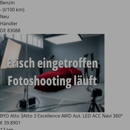
Benzin
- (l/100 km)
Neu
Händler
DE 83088
BYD Atto 3
Atto 3 Excellence AWD Aut. LED ACC Navi 360°
€ 39.890
1
17 km