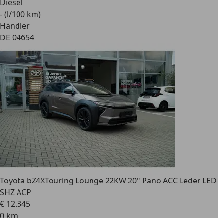
Diesel
- (l/100 km)
Händler
DE 04654
Toyota bZ4X
Touring Lounge 22KW 20" Pano ACC Leder LED
SHZ ACP
€ 12.345
0 km