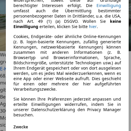
widersprechen, soweit diese auf Grundlage
berechtigter Interessen erfolgt. Die
Einwilligung
umfasst auch die Übermittlung bestimmter
personenbezogener Daten in Drittländer, u.a. die USA,
nach Art. 49 (1) (a) DSGVO. Wollen Sie
keine
Einwilligung
erteilen, klicken Sie bitte
hier
.
Cookies, Endgeräte- oder ähnliche Online-Kennungen
(z. B. login-basierte Kennungen, zufällig generierte
Kennungen, netzwerkbasierte Kennungen) können
zusammen mit anderen Informationen (z. B.
Wer etwas mehr Platz benötigt als in einer C-Klasse, der
Browsertyp und Browserinformationen, Sprache,
greift bei den Sternen eine Nummer höher und wählt die
Bildschirmgröße, unterstützte Technologien usw.) auf
Ihrem Endgerät gespeichert oder von dort ausgelesen
E-Klasse
. Die günstigsten Modelle starten derzeit ab
werden, um es jedes Mal wiederzuerkennen, wenn es
68.347,65 Euro, für einen Selbstzünder muss noch etwas
eine App oder einer Webseite aufruft. Dies geschieht
mehr investiert werden. Auch die Mercedes-Benz E-Klasse
für einen oder mehrere der hier aufgeführten
Verarbeitungszwecke.
gibt es in Hybrid-Versionen (Diesel/Strom und
Benzin/Strom) sowie mit reinen Benzin- oder Diesel-
Sie können Ihre Präferenzen jederzeit anpassen und
Aggregaten. Vielfahrern raten wir zum
Mercedes-Benz E
erteilte Einwilligungen widerrufen, indem Sie in
unserer Datenschutzerklärung den Privacy Manager
300 d 4MATIC
, der nicht nur über einen potenten Diesel-
besuchen.
Motor, sondern auch über einen Allradantrieb verfügt und
sich dabei mit
6,2 Litern auf 100 km
begnügen soll.
Zwecke