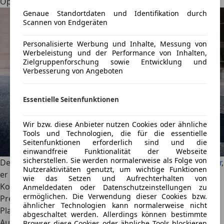
Opel Insignia Sports Tourer
Genaue Standortdaten und Identifikation durch
Scannen von Endgeräten
Personalisierte Werbung und Inhalte, Messung von
Werbeleistung und der Performance von Inhalten,
Zielgruppenforschung sowie Entwicklung und
Verbesserung von Angeboten
Essentielle Seitenfunktionen
Wir bzw. diese Anbieter nutzen Cookies oder ähnliche
Tools und Technologien, die für die essentielle
Seitenfunktionen erforderlich sind und die
einwandfreie Funktionalität der Webseite
sicherstellen. Sie werden normalerweise als Folge von
Der derzeit größte Opel ist der
Opel Insignia Sports Tourer
,
Nutzeraktivitäten genutzt, um wichtige Funktionen
er basiert noch nicht auf Produkten aus dem Stellantis-
wie das Setzen und Aufrechterhalten von
Konzern, sondern ist der letzte Opel aus der GM-Ära. Zu
Anmeldedaten oder Datenschutzeinstellungen zu
ermöglichen. Die Verwendung dieser Cookies bzw.
Preisen ab 38.350 Euro ist er ein günstiger Kombi mit viel
ähnlicher Technologien kann normalerweise nicht
Platz für Kind und Kegel und guten Fahreigenschaften.
abgeschaltet werden. Allerdings können bestimmte
Auch wenn es den Opel Insignia Sports Tourer mit einem
Browser diese Cookies oder ähnliche Tools blockieren