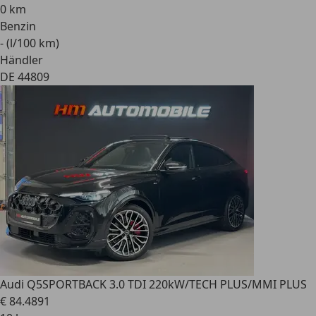
0 km
Benzin
- (l/100 km)
Händler
DE 44809
Audi Q5
SPORTBACK 3.0 TDI 220kW/TECH PLUS/MMI PLUS
€ 84.489
1