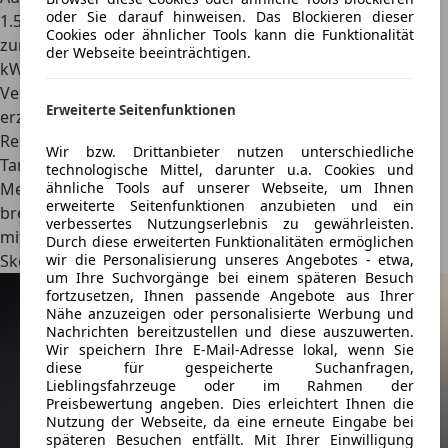
oder Sie darauf hinweisen. Das Blockieren dieser
1.5 Liter Diesel (90 kW/122 PS) gibt, raten wir Vielfahrern
Cookies oder ähnlicher Tools kann die Funktionalität
zum 2.0 Liter Diesel-Aggregat mit einer Leistung von 128
der Webseite beeinträchtigen.
kW/174 PS. Dieser soll sich kombiniert mit einem
Verbrauch zwischen 4,6 - 5,3 Litern
zufriedengeben und
Erweiterte Seitenfunktionen
erzielt somit dank eines Tankvolumens von 62 Litern
Reichweiten von
über 1200 Kilometern mit nur einer
Wir bzw. Drittanbieter nutzen unterschiedliche
Tankfüllung
. Der Opel Insignia Sports Tourer misst 4,99
technologische Mittel, darunter u.a. Cookies und
ähnliche Tools auf unserer Webseite, um Ihnen
Meter in der Länge, ist inklusive Außenspiegel 2,09 Meter
erweiterte Seitenfunktionen anzubieten und ein
breit und 1,5 Meter hoch. Das Kofferraumvolumen wird
verbessertes Nutzungserlebnis zu gewährleisten.
mit 560-1.665 Liter angegeben.
Durch diese erweiterten Funktionalitäten ermöglichen
wir die Personalisierung unseres Angebotes - etwa,
Skoda Enyaq Coupé iV
um Ihre Suchvorgänge bei einem späteren Besuch
fortzusetzen, Ihnen passende Angebote aus Ihrer
Nähe anzuzeigen oder personalisierte Werbung und
Nachrichten bereitzustellen und diese auszuwerten.
Wir speichern Ihre E-Mail-Adresse lokal, wenn Sie
diese für gespeicherte Suchanfragen,
Lieblingsfahrzeuge oder im Rahmen der
Preisbewertung angeben. Dies erleichtert Ihnen die
Nutzung der Webseite, da eine erneute Eingabe bei
späteren Besuchen entfällt. Mit Ihrer Einwilligung