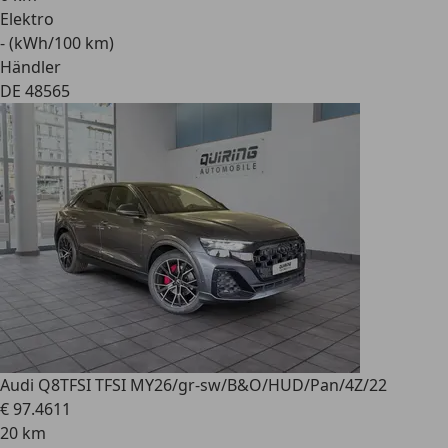
Elektro
- (kWh/100 km)
Händler
DE 48565
Audi Q8
TFSI TFSI MY26/gr-sw/B&O/HUD/Pan/4Z/22
€ 97.461
1
20 km