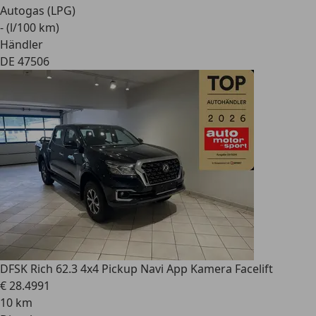
Autogas (LPG)
- (l/100 km)
Händler
DE 47506
DFSK Rich 6
2.3 4x4 Pickup Navi App Kamera Facelift
€ 28.499
1
10 km