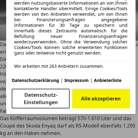
werden nutzungsbasierte Informationen an von Ihnen
kontaktierte Händler übermittelt. Einige Cookies/Tools
werden von den Anbietern verwendet, um von Ihnen
bei Finanzierungsanfragen angegebene
Informationen für 30 Tage zu speichern und
innerhalb dieses Zeitraums automatisch für die
Befüllung neuer Finanzierungsanfragen
wiederzuverwenden. Ohne die Verwendung solcher
Der
Skoda Enyaq Coupé iV RS
ist ab 57.770 Euro käuflich zu
Cookies/Tools können solche erweiterten Funktionen
erwerben, fällt also gerade noch so unter die günstige
ganz oder teilweise nicht genutzt werden.
Dienstwagenbesteuerung. Das Modell ist leistungsbereit:
Wir arbeiten mit 263 Anbietern zusammen.
220 kW, ein Drehmoment von 472 Nm, eine
Höchstgeschwindigkeit von 180 km/h und eine
Reichweite
|
|
Datenschutzerklärung
Impressum
Anbieterliste
von bis zu 499 Kilometern
, den kombinierten Verbrauch,
der mit 17,4 kWh/100 km angegeben ist wird man
Datenschutz-
allerdings nicht halten, wenn man häufiger schnell
Alle akzeptieren
Einstellungen
unterwegs ist. Das 4,65 Meter lange und 1,60 Meter hohe
Fahrzeug verfügt über einen Radstand von 2,77 Metern.
Das Kofferraumvolumen beträgt 570-1.610 Liter und das
Coupé des Skoda Enyaq darf als RS-Modell ebenfalls 1.200
kg an den Haken nehmen.