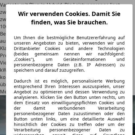
Variante mit Plug-in-Hybrid. Die Leistungsrange liegt
zwischen 120 und 313 kW, die Verbrauchswerte werden
Wir verwenden Cookies. Damit Sie
zwischen 0,6 l/100 km + 21.0 kWh/100km und 7,0 Liter auf
finden, was Sie brauchen.
100 km angegeben. Die maximale Dachlast der Mercedes-
Benz C-Klasse wird mit 100 kg angegeben, ebenfalls
Um Ihnen die bestmögliche Benutzererfahrung auf
ausreichend ist die maximale Stützlast von 75 kg. Die C-
unseren Angeboten zu bieten, verwenden wir und
Klasse darf maximal 1,8 Tonnen an den Haken nehmen.
Drittanbieter Cookies und andere Technologien
(beides gemeinsam nennen wir nachfolgend:
Preislich geht es los ab 41.941,55 Euro, wir empfehlen für
„Cookies"), um Geräteinformationen und
Vielfahrer den Mercedes-Benz C 220d, der über einen 147
personenbezogene Daten (z.B. IP Adressen) zu
kW starken Diesel-Motor verfügt, der mit einem
speichern und darauf zuzugreifen.
kombinierten Verbrauch von 5,1 Litern
Dieselkraftstoff
Dadurch ist es möglich, personalisierte Werbung
überzeugt.
entsprechend Ihren Interessen auszuspielen, unser
Mercedes-Benz E-Klasse
Angebot zu optimieren und dessen Verwendung zu
analysieren. Klicken Sie den Button unten rechts, um
dem Einsatz von einwilligungspflichten Cookies und
der damit verbundenen Verarbeitung
personenbezogener Daten zuzustimmen oder den
Button unten links, um eine detaillierte Auswahl
hinsichtlich der Cookies zu treffen oder um der
Verarbeitung personenbezogener Daten zu