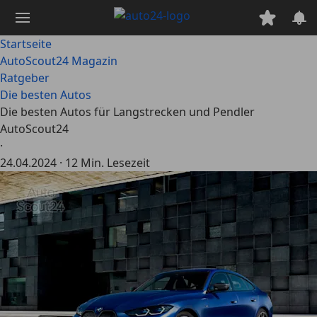
Zum
Hauptinhalt
springen
Startseite
AutoScout24 Magazin
Ratgeber
Die besten Autos
Die besten Autos für Langstrecken und Pendler
AutoScout24
·
24.04.2024
·
12 Min. Lesezeit