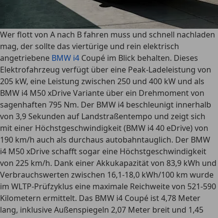
Wer flott von A nach B fahren muss und schnell nachladen
mag, der sollte das viertürige und rein elektrisch
angetriebene
BMW i4
Coupé im Blick behalten. Dieses
Elektrofahrzeug verfügt über eine Peak-Ladeleistung von
205 kW, eine Leistung zwischen 250 und 400 kW und als
BMW i4 M50 xDrive Variante über ein Drehmoment von
sagenhaften 795 Nm. Der
BMW i4 beschleunigt innerhalb
von 3,9 Sekunden auf Landstraßentempo
und zeigt sich
mit einer Höchstgeschwindigkeit (BMW i4 40 eDrive) von
190 km/h auch als durchaus autobahntauglich. Der BMW
i4 M50 xDrive schafft sogar eine Höchstgeschwindigkeit
von 225 km/h. Dank einer Akkukapazität von 83,9 kWh und
Verbrauchswerten zwischen 16,1-18,0 kWh/100 km
wurde
im WLTP-Prüfzyklus eine
maximale Reichweite von 521-590
Kilometern
ermittelt. Das BMW i4 Coupé ist 4,78 Meter
lang, inklusive Außenspiegeln 2,07 Meter breit und 1,45