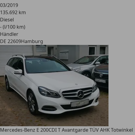
03/2019
135.692 km
Diesel
- (l/100 km)
Händler
DE 22609
Hamburg
Mercedes-Benz E 200
CDI T Avantgarde TÜV AHK Totwinkel