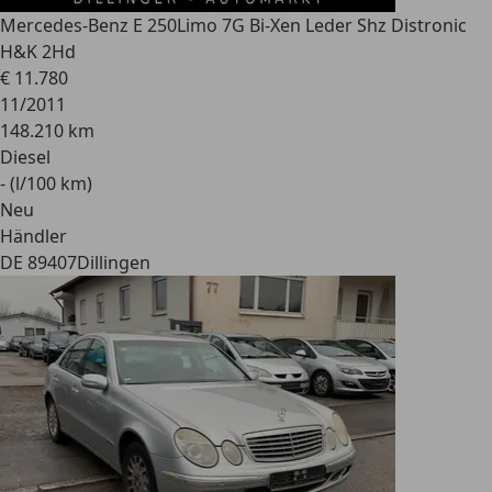
Mercedes-Benz E 250
Limo 7G Bi-Xen Leder Shz Distronic
H&K 2Hd
€ 11.780
11/2011
148.210 km
Diesel
- (l/100 km)
Neu
Händler
DE 89407
Dillingen