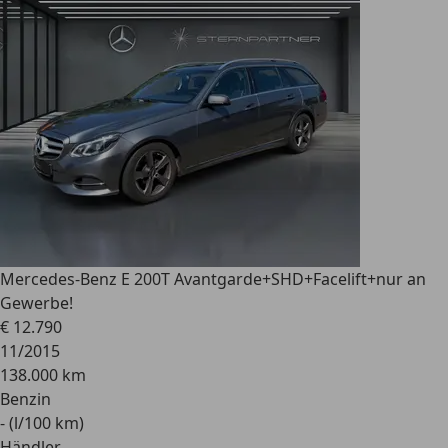
Mercedes-Benz E 200
T Avantgarde+SHD+Facelift+nur an
Gewerbe!
€ 12.790
11/2015
138.000 km
Benzin
- (l/100 km)
Händler