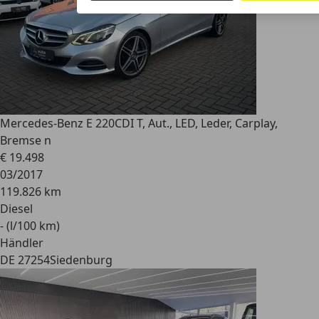
Mercedes-Benz E 220
CDI T, Aut., LED, Leder, Carplay,
Bremse n
€ 19.498
03/2017
119.826 km
Diesel
- (l/100 km)
Händler
DE 27254
Siedenburg