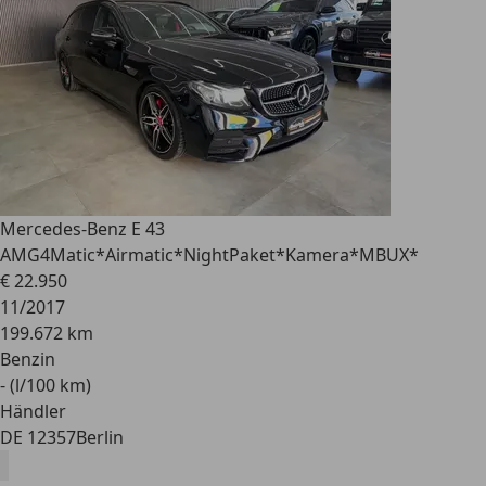
Mercedes-Benz E 43
AMG
4Matic*Airmatic*NightPaket*Kamera*MBUX*
€ 22.950
11/2017
199.672 km
Benzin
- (l/100 km)
Händler
DE 12357
Berlin