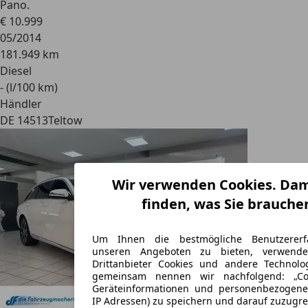
Pano.
€ 10.999
05/2014
181.949 km
Diesel
- (l/100 km)
Händler
DE 14513
Teltow
Wir verwenden Cookies. Dam
finden, was Sie brauche
Um Ihnen die bestmögliche Benutzererf
unseren Angeboten zu bieten, verwend
Drittanbieter Cookies und andere Technolo
gemeinsam nennen wir nachfolgend: „Co
Geräteinformationen und personenbezogene 
IP Adressen) zu speichern und darauf zuzugre