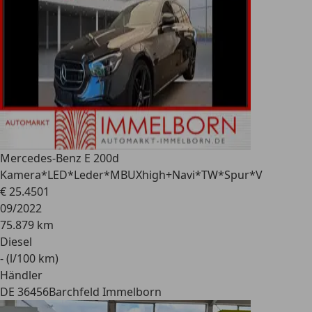
Mercedes-Benz E 200
d
Kamera*LED*Leder*MBUXhigh+Navi*TW*Spur*V
€ 25.450
1
09/2022
75.879 km
Diesel
- (l/100 km)
Händler
DE 36456
Barchfeld Immelborn