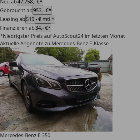
Neu ab
47.758,- €*
Gebraucht ab
953,- €*
Leasing ab
519,- € mtl.*
Finanzieren ab
34,- €*
*Niedrigster Preis auf AutoScout24 im letzten Monat
Aktuelle Angebote zu Mercedes-Benz E-Klasse
Mercedes-Benz E 350