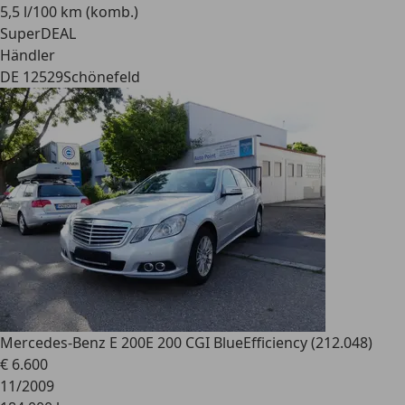
5,5 l/100 km (komb.)
SuperDEAL
Händler
DE 12529
Schönefeld
Mercedes-Benz E 200
E 200 CGI BlueEfficiency (212.048)
€ 6.600
11/2009