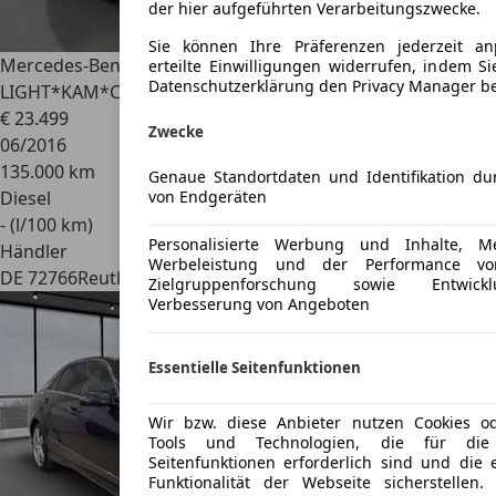
der hier aufgeführten Verarbeitungszwecke.
Sie können Ihre Präferenzen jederzeit a
Mercedes-Benz E 220
d Limo AMG Line INTI-
erteilte Einwilligungen widerrufen, indem Si
Datenschutzerklärung den Privacy Manager b
LIGHT*KAM*CARPLAY*WIDE
€ 23.499
Zwecke
06/2016
135.000 km
Genaue Standortdaten und Identifikation d
von Endgeräten
Diesel
- (l/100 km)
Personalisierte Werbung und Inhalte, 
Händler
Werbeleistung und der Performance von
DE 72766
Reutlingen
Zielgruppenforschung sowie Entwic
Verbesserung von Angeboten
Essentielle Seitenfunktionen
Wir bzw. diese Anbieter nutzen Cookies od
Tools und Technologien, die für die e
Seitenfunktionen erforderlich sind und die 
Funktionalität der Webseite sicherstellen