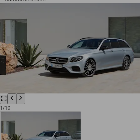
1
/
10