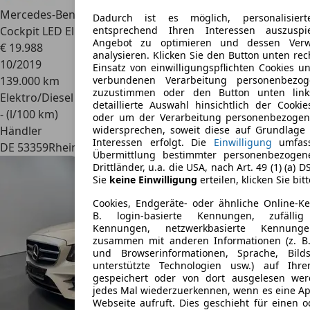
Mercedes-Benz E 300
T-Modell de Niveau Navi Digitales
Dadurch ist es möglich, personalisier
Cockpit LED El.
entsprechend Ihren Interessen auszuspi
Angebot zu optimieren und dessen Ver
€ 19.988
analysieren. Klicken Sie den Button unten re
10/2019
Einsatz von einwilligungspflichten Cookies u
139.000 km
verbundenen Verarbeitung personenbezo
zuzustimmen oder den Button unten lin
Elektro/Diesel
detaillierte Auswahl hinsichtlich der Cookie
- (l/100 km)
oder um der Verarbeitung personenbezogen
Händler
widersprechen, soweit diese auf Grundlage 
Interessen erfolgt. Die
Einwilligung
umfass
DE 53359
Rheinbach
Übermittlung bestimmter personenbezogen
Drittländer, u.a. die USA, nach Art. 49 (1) (a) 
Sie
keine Einwilligung
erteilen, klicken Sie bit
Cookies, Endgeräte- oder ähnliche Online-K
B. login-basierte Kennungen, zufällig
Kennungen, netzwerkbasierte Kennung
zusammen mit anderen Informationen (z. B.
und Browserinformationen, Sprache, Bilds
unterstützte Technologien usw.) auf Ihr
gespeichert oder von dort ausgelesen we
jedes Mal wiederzuerkennen, wenn es eine Ap
Webseite aufruft. Dies geschieht für einen 