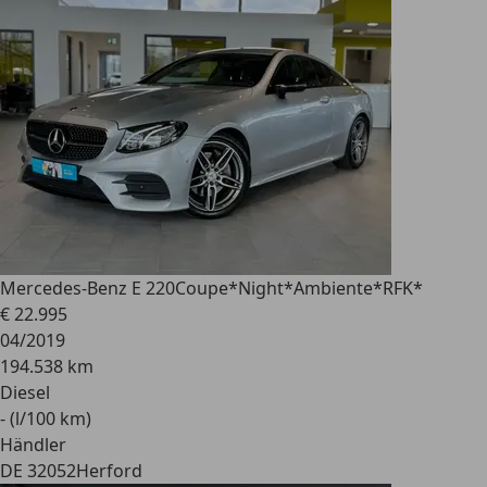
Mercedes-Benz E 220
Coupe*Night*Ambiente*RFK*
€ 22.995
04/2019
194.538 km
Diesel
- (l/100 km)
Händler
DE 32052
Herford