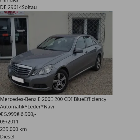
DE 29614
Soltau
Mercedes-Benz E 200
E 200 CDI BlueEfficiency
Automatik*Leder*Navi
€ 5.999
€ 6.900,-
09/2011
239.000 km
Diesel