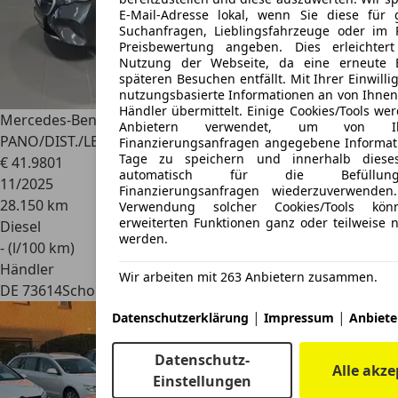
E-Mail-Adresse lokal, wenn Sie diese für 
Suchanfragen, Lieblingsfahrzeuge oder im
Preisbewertung angeben. Dies erleichter
Nutzung der Webseite, da eine erneute 
späteren Besuchen entfällt. Mit Ihrer Einwil
nutzungsbasierte Informationen an von Ihnen 
Händler übermittelt. Einige Cookies/Tools we
Mercedes-Benz E 220
d Limousine
Anbietern verwendet, um von I
PANO/DIST./LED/RFK/KEYL./SHZ
Finanzierungsanfragen angegebene Informat
Tage zu speichern und innerhalb diese
€ 41.980
1
automatisch für die Befüllu
11/2025
Finanzierungsanfragen wiederzuverwende
28.150 km
Verwendung solcher Cookies/Tools kön
erweiterten Funktionen ganz oder teilweise n
Diesel
werden.
- (l/100 km)
Händler
Wir arbeiten mit 263 Anbietern zusammen.
DE 73614
Schorndorf
|
|
Datenschutzerklärung
Impressum
Anbieter
Datenschutz-
Alle akze
Einstellungen