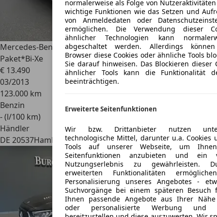
normalerweise als Folge von Nutzeraktivitäte
wichtige Funktionen wie das Setzen und Aufr
von Anmeldedaten oder Datenschutzeinst
ermöglichen. Die Verwendung dieser Co
ähnlicher Technologien kann normalerw
Mercedes-Benz E 200
CGI BlueEfficiency*AMG Styling-
abgeschaltet werden. Allerdings könne
Browser diese Cookies oder ähnliche Tools bl
Paket*Bi-Xe
Sie darauf hinweisen. Das Blockieren dieser 
€ 13.490
ähnlicher Tools kann die Funktionalität d
03/2013
beeinträchtigen.
123.000 km
Benzin
Erweiterte Seitenfunktionen
- (l/100 km)
Händler
Wir bzw. Drittanbieter nutzen unters
technologische Mittel, darunter u.a. Cookies
DE 20537
Hamburg
Tools auf unserer Webseite, um Ihnen 
Seitenfunktionen anzubieten und ein v
Nutzungserlebnis zu gewährleisten. D
erweiterten Funktionalitäten ermöglic
Personalisierung unseres Angebotes - et
Suchvorgänge bei einem späteren Besuch fo
Ihnen passende Angebote aus Ihrer Nähe
oder personalisierte Werbung und N
bereitzustellen und diese auszuwerten. Wir s