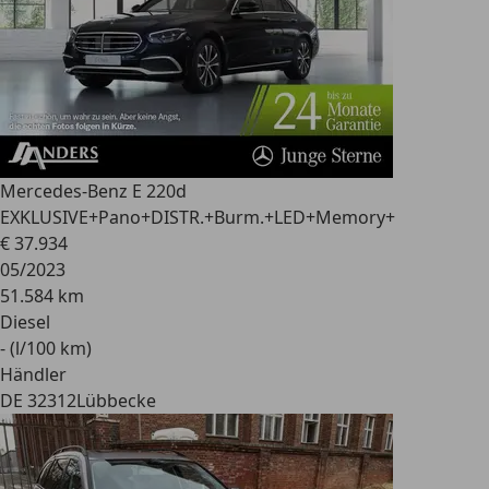
Mercedes-Benz E 220
d
EXKLUSIVE+Pano+DISTR.+Burm.+LED+Memory+
€ 37.934
05/2023
51.584 km
Diesel
- (l/100 km)
Händler
DE 32312
Lübbecke