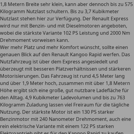
1,8 Metern Breite sehr klein, kann aber dennoch
bis zu 575
Kilogramm
Nutzlast schultern. Bis zu 3,7 Kubikmeter
Nutzlast stehen hier zur Verfügung. Der Renault Express
wird nur mit Benzin- und mit Dieselmotoren angeboten,
wobei die stärkste Variante
102 PS Leistung und 2000 Nm
Drehmoment
vorweisen kann.
Wer mehr Platz und mehr Komfort wünscht, sollte einen
genauen Blick auf den Renault Kangoo Rapid werfen. Das
Nutzfahrzeug ist über dem Express angesiedelt und
überzeugt mit besseren Platzverhältnissen und stärkeren
Motorisierungen. Das Fahrzeug ist rund 4,5 Meter lang
und über 1,9 Meter hoch, zusammen mit über 1,8 Metern
Höhe ergibt sich eine große, gut nutzbare Ladefläche für
den Alltag.
4,9 Kubikmeter Ladevolumen
und bis zu 763
Kilogramm Zuladung lassen viel Freiraum für die tägliche
Nutzung. Der stärkste Motor ist ein
130 PS starker
Benzinmotor mit 240 Nanometer Drehmoment
, auch eine
rein elektrische Variante mit einem 122 PS starken
Elektroantrieb gibt es für den Kangoo Rapid zu kaufen.