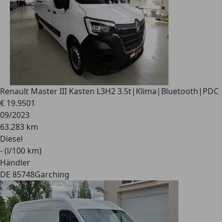
Renault
Master III Kasten L3H2 3.5t|Klima|Bluetooth|PDC
€ 19.950
1
09/2023
63.283 km
Diesel
- (l/100 km)
Händler
DE 85748
Garching