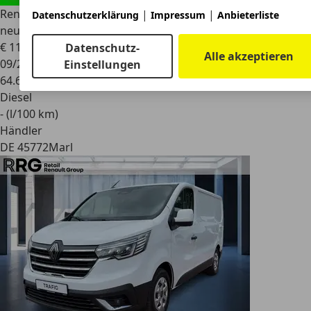
Renault
Kangoo *Behördenfahrzeug*TÜV und Inspektion
|
|
Datenschutzerklärung
Impressum
Anbieterliste
neu*Kl
€ 11.870
1
Datenschutz-
Alle akzeptieren
09/2020
Einstellungen
64.630 km
Diesel
- (l/100 km)
Händler
DE 45772
Marl