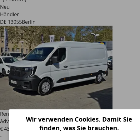
Neu
Händler
DE 13055
Berlin
Renault
Master IV Kasten 3,5t L3H2 Long Range E-TECH
Wir verwenden Cookies. Damit Sie
Advan
finden, was Sie brauchen.
€ 43.690
1
-