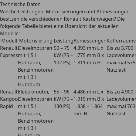
Technische Daten
Welche Leistungen, Motorisierungen und Abmessungen
besitzen die verschiedenen Renault Kastenwagen? Die
folgende Tabelle bietet eine Übersicht der aktuellen
Modelle:
Modell
Motorisierung
Leistung
Abmessungen
Kofferraum
Renault
Dieselmotoren
50 – 75
4.393 mm L x
Bis zu 3.700 l
Express
mit 1,5 l
kW (75 –
1.775 mm B x
Ladevolume
Hubraum;
102 PS)
1.811 mm H
maximal 575
Benzinmotoren
Nutzlast
mit 1,3 l
Hubraum
Renault
Elektromotor,
55 – 96
4.486 mm L x
Bis zu 4.900 l
Kangoo
Dieselmotoren
kW (75 –
1.919 mm B x
Ladevolume
Rapid
mit 1,5 l
130 PS)
1.838 – 1.864
maximal 763
Hubraum;
mm H
Nutzlast
Benzinmotoren
mit 1,3 l
Hubraum