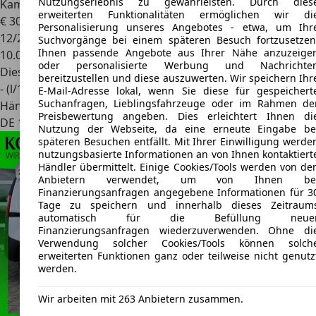
Nutzungserlebnis zu gewährleisten. Durch dies
Kamera+Allwetterr.
erweiterten Funktionalitäten ermöglichen wir di
€ 30.890
1
Personalisierung unseres Angebotes - etwa, um Ihr
12/2025
Suchvorgänge bei einem späteren Besuch fortzusetzen
Ihnen passende Angebote aus Ihrer Nähe anzuzeige
10.000 km
oder personalisierte Werbung und Nachrichte
Diesel
bereitzustellen und diese auszuwerten. Wir speichern Ihr
- (l/100 km)
E-Mail-Adresse lokal, wenn Sie diese für gespeichert
Suchanfragen, Lieblingsfahrzeuge oder im Rahmen de
Händler
Preisbewertung angeben. Dies erleichtert Ihnen di
DE 12247
Berlin - Steglitz
Nutzung der Webseite, da eine erneute Eingabe be
späteren Besuchen entfällt. Mit Ihrer Einwilligung werde
nutzungsbasierte Informationen an von Ihnen kontaktiert
Händler übermittelt. Einige Cookies/Tools werden von de
Anbietern verwendet, um von Ihnen be
Finanzierungsanfragen angegebene Informationen für 3
Tage zu speichern und innerhalb dieses Zeitraum
automatisch für die Befüllung neue
Finanzierungsanfragen wiederzuverwenden. Ohne di
Verwendung solcher Cookies/Tools können solch
erweiterten Funktionen ganz oder teilweise nicht genutz
werden.
Wir arbeiten mit 263 Anbietern zusammen.