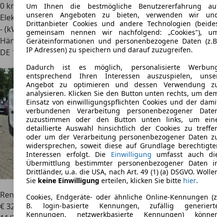
0 km
Um Ihnen die bestmögliche Benutzererfahrung au
unseren Angeboten zu bieten, verwenden wir un
Elektro
Drittanbieter Cookies und andere Technologien (beide
- (kWh/100 km)
gemeinsam nennen wir nachfolgend: „Cookies"), u
Händler
Geräteinformationen und personenbezogene Daten (z.B
IP Adressen) zu speichern und darauf zuzugreifen.
DE 13581
Berlin
Dadurch ist es möglich, personalisierte Werbun
entsprechend Ihren Interessen auszuspielen, unse
Angebot zu optimieren und dessen Verwendung z
analysieren. Klicken Sie den Button unten rechts, um de
Einsatz von einwilligungspflichten Cookies und der dami
verbundenen Verarbeitung personenbezogener Date
zuzustimmen oder den Button unten links, um ein
detaillierte Auswahl hinsichtlich der Cookies zu treffe
oder um der Verarbeitung personenbezogener Daten z
widersprechen, soweit diese auf Grundlage berechtigte
Interessen erfolgt. Die
Einwilligung
umfasst auch di
Übermittlung bestimmter personenbezogener Daten i
Drittländer, u.a. die USA, nach Art. 49 (1) (a) DSGVO. Wolle
Sie
keine Einwilligung
erteilen, klicken Sie bitte
hier
.
Renault
Trafic Kasten L2H1 110 dCi 2.0 Kamera+Allwetterr.
Cookies, Endgeräte- oder ähnliche Online-Kennungen (z
B. login-basierte Kennungen, zufällig generiert
€ 32.890
1
Kennungen, netzwerkbasierte Kennungen) könne