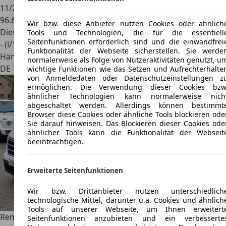
11/2015
96.671 km
Wir bzw. diese Anbieter nutzen Cookies oder ähnlich
Diesel
Tools und Technologien, die für die essentiell
Seitenfunktionen erforderlich sind und die einwandfrei
- (l/100 km)
Funktionalität der Webseite sicherstellen. Sie werde
Händler
normalerweise als Folge von Nutzeraktivitäten genutzt, u
DE 15517
Fürstenwalde/spree
wichtige Funktionen wie das Setzen und Aufrechterhalte
von Anmeldedaten oder Datenschutzeinstellungen z
ermöglichen. Die Verwendung dieser Cookies bzw
ähnlicher Technologien kann normalerweise nich
abgeschaltet werden. Allerdings können bestimmt
Browser diese Cookies oder ähnliche Tools blockieren ode
Sie darauf hinweisen. Das Blockieren dieser Cookies ode
ähnlicher Tools kann die Funktionalität der Webseit
beeinträchtigen.
Erweiterte Seitenfunktionen
Wir bzw. Drittanbieter nutzen unterschiedlich
technologische Mittel, darunter u.a. Cookies und ähnlich
Tools auf unserer Webseite, um Ihnen erweitert
Renault
Trafic L2H1 3,0t Komfort130 DCI
Seitenfunktionen anzubieten und ein verbesserte