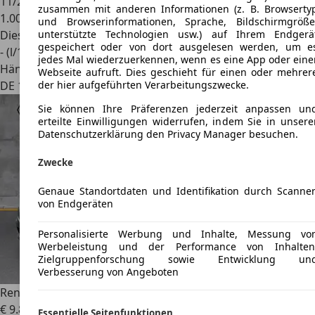
11/2025
zusammen mit anderen Informationen (z. B. Browserty
1.000 km
und Browserinformationen, Sprache, Bildschirmgröße
unterstützte Technologien usw.) auf Ihrem Endgerä
Diesel
gespeichert oder von dort ausgelesen werden, um e
- (l/100 km)
jedes Mal wiederzuerkennen, wenn es eine App oder eine
Händler
Webseite aufruft. Dies geschieht für einen oder mehrer
der hier aufgeführten Verarbeitungszwecke.
DE 12247
Berlin - Steglitz
Sie können Ihre Präferenzen jederzeit anpassen un
erteilte Einwilligungen widerrufen, indem Sie in unsere
Datenschutzerklärung den Privacy Manager besuchen.
Zwecke
Genaue Standortdaten und Identifikation durch Scanne
von Endgeräten
Personalisierte Werbung und Inhalte, Messung vo
Werbeleistung und der Performance von Inhalten
Zielgruppenforschung sowie Entwicklung un
Verbesserung von Angeboten
Renault
Trafic Kasten L1H1 2,7t Komfort TÜV+AU neu
€ 9.890
1
Essentielle Seitenfunktionen