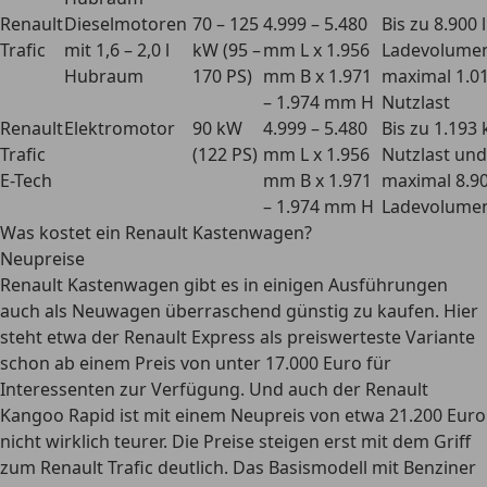
Renault
Dieselmotoren
70 – 125
4.999 – 5.480
Bis zu 8.900 l
Trafic
mit 1,6 – 2,0 l
kW (95 –
mm L x 1.956
Ladevolume
Hubraum
170 PS)
mm B x 1.971
maximal 1.0
– 1.974 mm H
Nutzlast
Renault
Elektromotor
90 kW
4.999 – 5.480
Bis zu 1.193 
Trafic
(122 PS)
mm L x 1.956
Nutzlast und
E-Tech
mm B x 1.971
maximal 8.90
– 1.974 mm H
Ladevolume
Was kostet ein Renault Kastenwagen?
Neupreise
Renault Kastenwagen gibt es in einigen Ausführungen
auch als Neuwagen überraschend günstig zu kaufen. Hier
steht etwa der Renault Express als preiswerteste Variante
schon ab einem Preis von
unter 17.000 Euro
für
Interessenten zur Verfügung. Und auch der Renault
Kangoo Rapid ist mit einem Neupreis von etwa 21.200 Euro
nicht wirklich teurer. Die Preise steigen erst mit dem Griff
zum Renault Trafic deutlich. Das
Basismodell mit Benziner