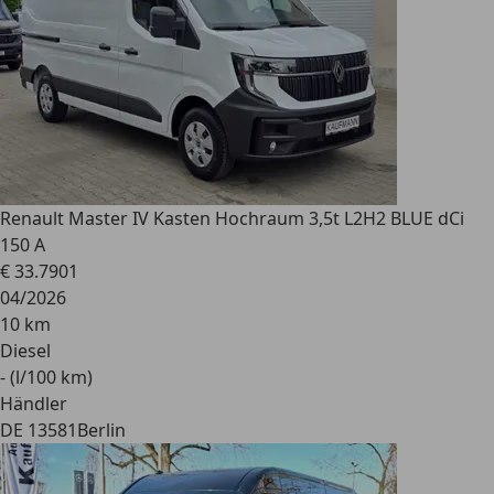
Renault
Master IV Kasten Hochraum 3,5t L2H2 BLUE dCi
150 A
€ 33.790
1
04/2026
10 km
Diesel
- (l/100 km)
Händler
DE 13581
Berlin