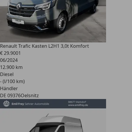
Renault
Trafic Kasten L2H1 3,0t Komfort
€ 29.900
1
06/2024
12.900 km
Diesel
- (l/100 km)
Händler
DE 09376
Oelsnitz