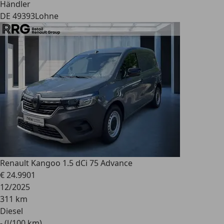
Händler
DE 49393
Lohne
Renault
Kangoo 1.5 dCi 75 Advance
€ 24.990
1
12/2025
311 km
Diesel
- (l/100 km)