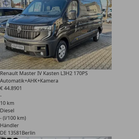
Renault
Master IV Kasten L3H2 170PS
Automatik+AHK+Kamera
€ 44.890
1
-
10 km
Diesel
- (l/100 km)
Händler
DE 13581
Berlin