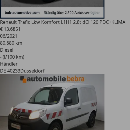
Renault
Trafic Lkw Komfort L1H1 2,8t dCi 120 PDC+KLIMA
€ 13.685
1
06/2021
80.680 km
Diesel
- (l/100 km)
Händler
DE 40233
Düsseldorf