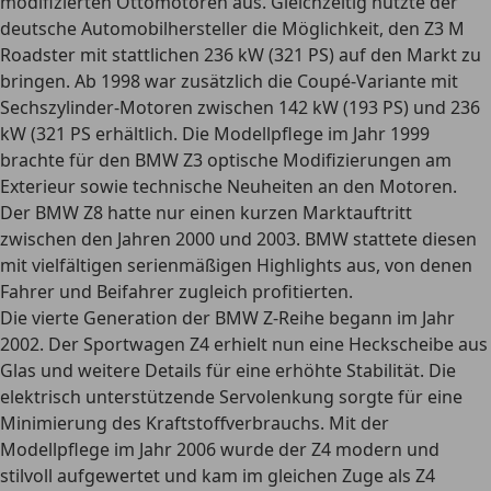
modifizierten Ottomotoren aus. Gleichzeitig nutzte der
deutsche Automobilhersteller die Möglichkeit, den Z3 M
Roadster mit stattlichen 236 kW (321 PS) auf den Markt zu
bringen. Ab 1998 war zusätzlich die Coupé-Variante mit
Sechszylinder-Motoren zwischen 142 kW (193 PS) und 236
kW (321 PS erhältlich. Die Modellpflege im Jahr 1999
brachte für den BMW Z3 optische Modifizierungen am
Exterieur sowie technische Neuheiten an den Motoren.
Der BMW Z8 hatte nur einen kurzen Marktauftritt
zwischen den Jahren 2000 und 2003. BMW stattete diesen
mit vielfältigen serienmäßigen Highlights aus, von denen
Fahrer und Beifahrer zugleich profitierten.
Die vierte Generation der BMW Z-Reihe begann im Jahr
2002. Der Sportwagen Z4 erhielt nun eine Heckscheibe aus
Glas und weitere Details für eine erhöhte Stabilität. Die
elektrisch unterstützende Servolenkung sorgte für eine
Minimierung des Kraftstoffverbrauchs. Mit der
Modellpflege im Jahr 2006 wurde der Z4 modern und
stilvoll aufgewertet und kam im gleichen Zuge als Z4