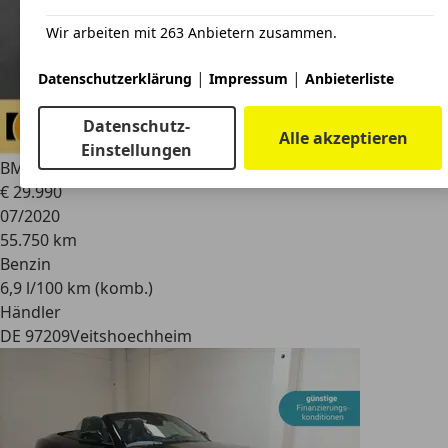
Wir arbeiten mit 263 Anbietern zusammen.
|
|
Datenschutzerklärung
Impressum
Anbieterliste
Datenschutz-
Alle akzeptieren
Einstellungen
BMW Z4
Z 4 sDrive 20 i Advantag (EURO 6d)(OPF) Klima/BC
€ 29.990
07/2020
55.750 km
Benzin
6,9 l/100 km (komb.)
Händler
DE 97209
Veitshoechheim