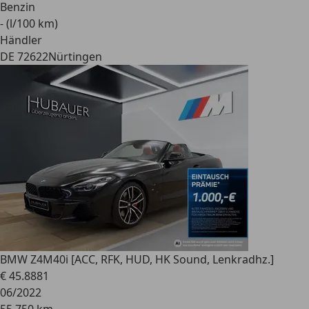
Benzin
- (l/100 km)
Händler
DE 72622
Nürtingen
BMW Z4
M40i [ACC, RFK, HUD, HK Sound, Lenkradhz.]
€ 45.888
1
06/2022