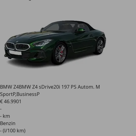
BMW Z4
BMW Z4 sDrive20i 197 PS Autom. M
SportP,BusinessP
€ 46.990
1
-
- km
Benzin
- (l/100 km)