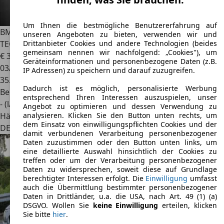
Um Ihnen die bestmögliche Benutzererfahrung auf
BMW Z4
*sDRIVE*20i*M-SPORT*LED*DAB*M-
unseren Angeboten zu bieten, verwenden wir und
TECHNIC*2.Hand
Drittanbieter Cookies und andere Technologien (beides
gemeinsam nennen wir nachfolgend: „Cookies"), um
€ 33.599
Geräteinformationen und personenbezogene Daten (z.B.
03/2022
IP Adressen) zu speichern und darauf zuzugreifen.
35.500 km
Dadurch ist es möglich, personalisierte Werbung
Benzin
entsprechend Ihren Interessen auszuspielen, unser
- (l/100 km)
Angebot zu optimieren und dessen Verwendung zu
Händler
analysieren. Klicken Sie den Button unten rechts, um
dem Einsatz von einwilligungspflichten Cookies und der
DE 53604
Bad Honnef
damit verbundenen Verarbeitung personenbezogener
Daten zuzustimmen oder den Button unten links, um
eine detaillierte Auswahl hinsichtlich der Cookies zu
treffen oder um der Verarbeitung personenbezogener
Daten zu widersprechen, soweit diese auf Grundlage
berechtigter Interessen erfolgt. Die
Einwilligung
umfasst
auch die Übermittlung bestimmter personenbezogener
Daten in Drittländer, u.a. die USA, nach Art. 49 (1) (a)
DSGVO. Wollen Sie
keine Einwilligung
erteilen, klicken
Sie bitte
hier
.