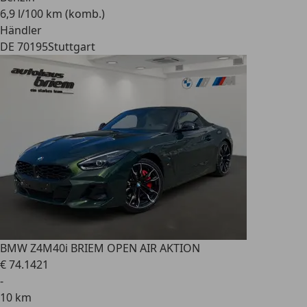
6,9 l/100 km (komb.)
Händler
DE 70195
Stuttgart
BMW Z4
M40i BRIEM OPEN AIR AKTION
€ 74.142
1
-
10 km