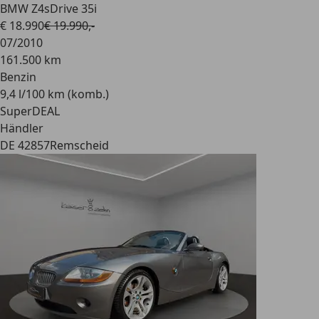
BMW Z4
sDrive 35i
€ 18.990
€ 19.990,-
07/2010
161.500 km
Benzin
9,4 l/100 km (komb.)
SuperDEAL
Händler
DE 42857
Remscheid