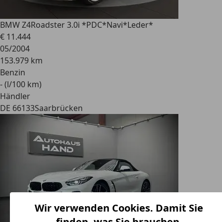
BMW Z4
Roadster 3.0i *PDC*Navi*Leder*
€ 11.444
05/2004
153.979 km
Benzin
- (l/100 km)
Händler
DE 66133
Saarbrücken
Wir verwenden Cookies. Damit Sie
finden, was Sie brauchen.