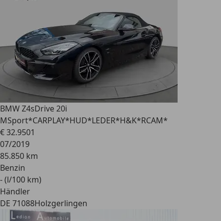
BMW Z4
sDrive 20i
MSport*CARPLAY*HUD*LEDER*H&K*RCAM*
€ 32.950
1
07/2019
85.850 km
Benzin
- (l/100 km)
Händler
DE 71088
Holzgerlingen