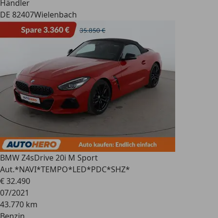
Händler
DE 82407
Wielenbach
BMW Z4
sDrive 20i M Sport
Aut.*NAVI*TEMPO*LED*PDC*SHZ*
€ 32.490
07/2021
43.770 km
Benzin