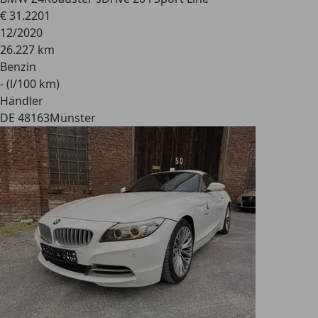
€ 31.220
1
12/2020
26.227 km
Benzin
- (l/100 km)
Händler
DE 48163
Münster