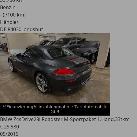
55.750 km
Benzin
- (l/100 km)
Händler
DE 84030
Landshut
BMW Z4
sDrive28i Roadster M-Sportpaket 1.Hand,33tkm
€ 29.980
05/2015