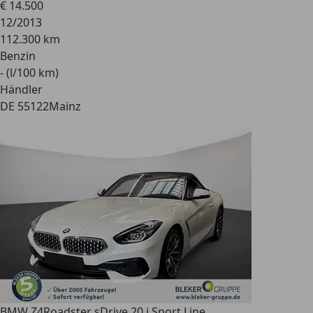
€ 14.500
12/2013
112.300 km
Benzin
- (l/100 km)
Händler
DE 55122
Mainz
BMW Z4
Roadster sDrive 20 i Sport Line