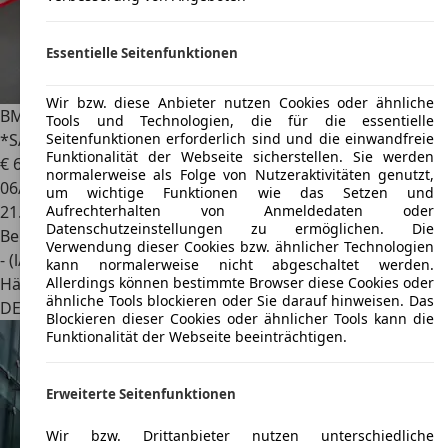
Essentielle Seitenfunktionen
Wir bzw. diese Anbieter nutzen Cookies oder ähnliche
BMW Z1
2.5 - MAGIC-DOORS HARDTOP MAXILITE
Tools und Technologien, die für die essentielle
*SAMMLER*
Seitenfunktionen erforderlich sind und die einwandfreie
Funktionalität der Webseite sicherstellen. Sie werden
€ 67.949
normalerweise als Folge von Nutzeraktivitäten genutzt,
06/1990
um wichtige Funktionen wie das Setzen und
21.684 km
Aufrechterhalten von Anmeldedaten oder
Datenschutzeinstellungen zu ermöglichen. Die
Benzin
Verwendung dieser Cookies bzw. ähnlicher Technologien
- (l/100 km)
kann normalerweise nicht abgeschaltet werden.
Händler
Allerdings können bestimmte Browser diese Cookies oder
ähnliche Tools blockieren oder Sie darauf hinweisen. Das
DE 87656
Germaringen
Blockieren dieser Cookies oder ähnlicher Tools kann die
Funktionalität der Webseite beeinträchtigen.
Erweiterte Seitenfunktionen
Wir bzw. Drittanbieter nutzen unterschiedliche