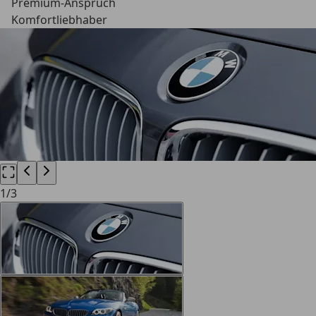
Premium-Anspruch
Komfortliebhaber
1
/
3