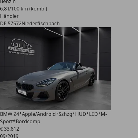
Benzin
6,8 l/100 km (komb.)
Händler
DE 57572
Niederfischbach
BMW Z4
*Apple/Android*Szhzg*HUD*LED*M-
Sport*Bordcomp.
€ 33.812
09/2019