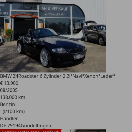
BMW Z4
Roadster 6 Zylinder 2.2i°Navi°Xenon°Leder°
€ 13.900
08/2005
138.000 km
Benzin
- (l/100 km)
Händler
DE 79194
Gundelfingen