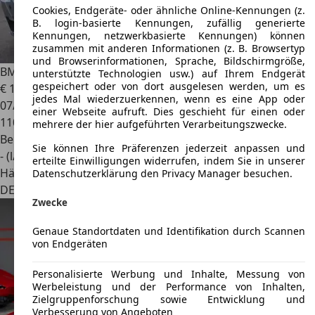
Cookies, Endgeräte- oder ähnliche Online-Kennungen (z.
B. login-basierte Kennungen, zufällig generierte
Kennungen, netzwerkbasierte Kennungen) können
zusammen mit anderen Informationen (z. B. Browsertyp
und Browserinformationen, Sprache, Bildschirmgröße,
BMW Z4
Roadster 3.0si Open Air, unfallfrei
unterstützte Technologien usw.) auf Ihrem Endgerät
gespeichert oder von dort ausgelesen werden, um es
€ 12.980
jedes Mal wiederzuerkennen, wenn es eine App oder
07/2006
einer Webseite aufruft. Dies geschieht für einen oder
110.000 km
mehrere der hier aufgeführten Verarbeitungszwecke.
Benzin
Sie können Ihre Präferenzen jederzeit anpassen und
- (l/100 km)
erteilte Einwilligungen widerrufen, indem Sie in unserer
Händler
Datenschutzerklärung den Privacy Manager besuchen.
DE 57074
Siegen
Zwecke
Genaue Standortdaten und Identifikation durch Scannen
von Endgeräten
Personalisierte Werbung und Inhalte, Messung von
Werbeleistung und der Performance von Inhalten,
Zielgruppenforschung sowie Entwicklung und
Verbesserung von Angeboten