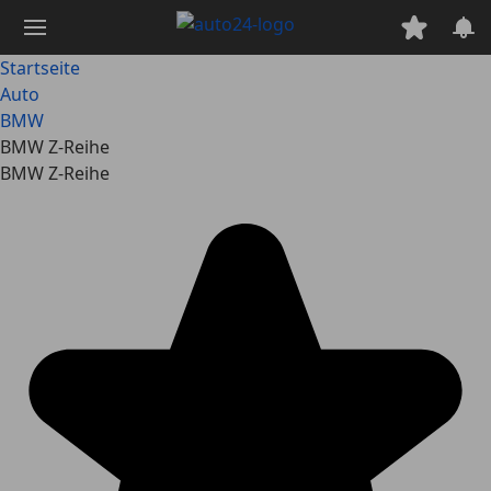
Zum
Hauptinhalt
springen
Startseite
Auto
BMW
BMW Z-Reihe
BMW Z-Reihe