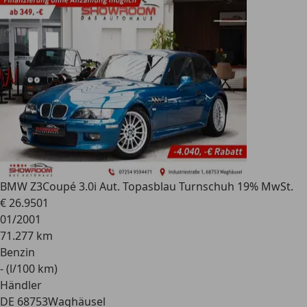
BMW Z3
Coupé 3.0i Aut. Topasblau Turnschuh 19% MwSt.
€ 26.950
1
01/2001
71.277 km
Benzin
- (l/100 km)
Händler
DE 68753
Waghäusel