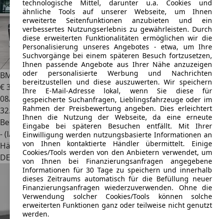
technologische Mittel, darunter u.a. Cookies und
ähnliche Tools auf unserer Webseite, um Ihnen
erweiterte Seitenfunktionen anzubieten und ein
verbessertes Nutzungserlebnis zu gewährleisten. Durch
diese erweiterten Funktionalitäten ermöglichen wir die
Personalisierung unseres Angebotes - etwa, um Ihre
Suchvorgänge bei einem späteren Besuch fortzusetzen,
Ihnen passende Angebote aus Ihrer Nähe anzuzeigen
oder personalisierte Werbung und Nachrichten
BMW Z4
sDrive20i M Sport HiFi DAB WLAN RFK Tempomat
bereitzustellen und diese auszuwerten. Wir speichern
€ 37.790
Ihre E-Mail-Adresse lokal, wenn Sie diese für
08/2021
gespeicherte Suchanfragen, Lieblingsfahrzeuge oder im
Rahmen der Preisbewertung angeben. Dies erleichtert
32.500 km
Ihnen die Nutzung der Webseite, da eine erneute
Benzin
Eingabe bei späteren Besuchen entfällt. Mit Ihrer
- (l/100 km)
Einwilligung werden nutzungsbasierte Informationen an
von Ihnen kontaktierte Händler übermittelt. Einige
Händler
Cookies/Tools werden von den Anbietern verwendet, um
DE 41066
Mönchengladbach
von Ihnen bei Finanzierungsanfragen angegebene
Informationen für 30 Tage zu speichern und innerhalb
dieses Zeitraums automatisch für die Befüllung neuer
Finanzierungsanfragen wiederzuverwenden. Ohne die
Verwendung solcher Cookies/Tools können solche
erweiterten Funktionen ganz oder teilweise nicht genutzt
werden.