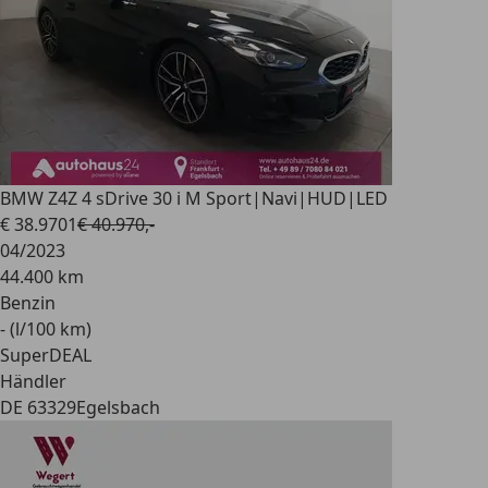
BMW Z4
Z 4 sDrive 30 i M Sport|Navi|HUD|LED
€ 38.970
1
€ 40.970,-
04/2023
44.400 km
Benzin
- (l/100 km)
SuperDEAL
Händler
DE 63329
Egelsbach