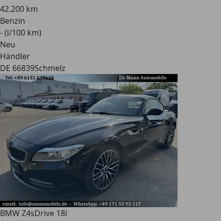
42.200 km
Benzin
- (l/100 km)
Neu
Händler
DE 66839
Schmelz
BMW Z4
sDrive 18i