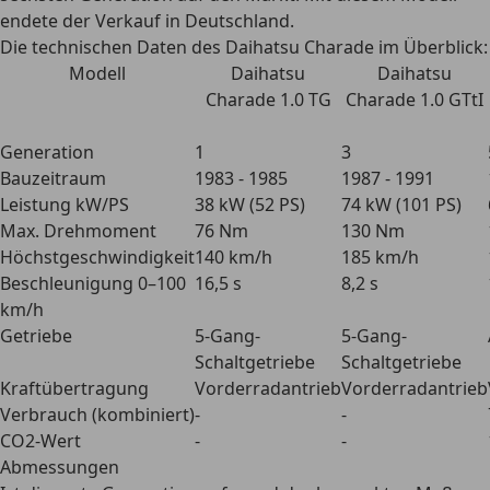
endete der Verkauf in Deutschland.
Die technischen Daten des Daihatsu Charade im Überblick:
Modell
Daihatsu
Daihatsu
Charade 1.0 TG
Charade 1.0 GTtI
Generation
1
3
Bauzeitraum
1983 - 1985
1987 - 1991
Leistung kW/PS
38 kW (52 PS)
74 kW (101 PS)
Max. Drehmoment
76 Nm
130 Nm
Höchstgeschwindigkeit
140 km/h
185 km/h
Beschleunigung 0–100
16,5 s
8,2 s
km/h
Getriebe
5-Gang-
5-Gang-
Schaltgetriebe
Schaltgetriebe
Kraftübertragung
Vorderradantrieb
Vorderradantrieb
Verbrauch (kombiniert)
-
-
CO2-Wert
-
-
Abmessungen