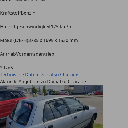
Kraftstoff
Benzin
Höchstgeschwindigkeit
175 km/h
Maße (L/B/H)
3785 x 1695 x 1530 mm
Antrieb
Vorderradantrieb
Sitze
5
Technische Daten
Daihatsu Charade
Aktuelle Angebote zu Daihatsu Charade