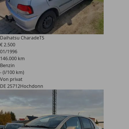
Daihatsu Charade
TS
€ 2.500
01/1996
146.000 km
Benzin
- (l/100 km)
Von privat
DE 25712
Hochdonn