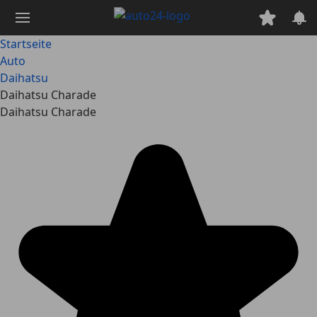
Zum
Hauptinhalt
springen
Startseite
Auto
Daihatsu
Daihatsu Charade
Daihatsu Charade