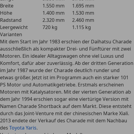
Breite
1.550 mm
1.695 mm
Höhe
1.400 mm
1.530 mm
Radstand
2.320 mm
2.460 mm
Leergewicht
720 kg
1.115 kg
Varianten
Mit dem Start im Jahr 1983 erschien der Daihatsu Charade
ausschließlich als kompakter Drei- und Fünftürer mit zwei
Motoren. Ein idealer Alltagswagen
ohne viel Luxus und
Komfort, dafür aber zuverlässig
. Ab der dritten Generation
im Jahr 1987 wurde der Charade deutlich runder und
etwas größer. Jetzt ist im Programm auch ein starker 101
PS Motor und Automatikgetriebe. Erstmals erscheinen
Motoren mit Katalysatoren. Mit der vierten Generation ab
dem Jahr 1994 erschien sogar eine viertürige Version mit
Namen Charade Shortback auf dem Markt. Diese entsteht
durch das Joint-Venture mit der chinesischen Marke Xiali.
2013 endete der Verkauf des Charade mit dem Nachbau
des
Toyota Yaris
.