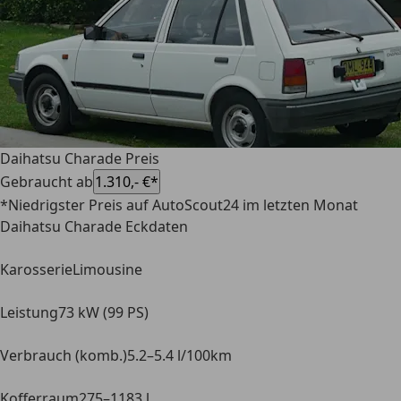
Daihatsu Charade Preis
Gebraucht ab
1.310,- €*
*Niedrigster Preis auf AutoScout24 im letzten Monat
Daihatsu Charade Eckdaten
Karosserie
Limousine
Leistung
73 kW (99 PS)
Verbrauch (komb.)
5.2–5.4 l/100km
Kofferraum
275–1183 l