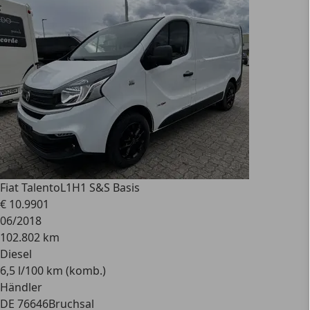
Fiat Talento
L1H1 S&S Basis
€ 10.990
1
06/2018
102.802 km
Diesel
6,5 l/100 km (komb.)
Händler
DE 76646
Bruchsal