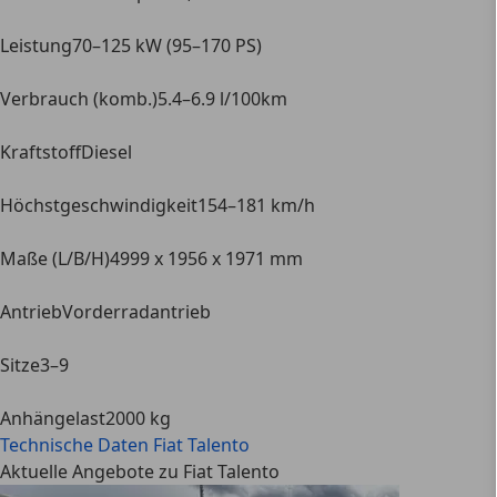
Leistung
70–125 kW (95–170 PS)
Verbrauch (komb.)
5.4–6.9 l/100km
Kraftstoff
Diesel
Höchstgeschwindigkeit
154–181 km/h
Maße (L/B/H)
4999 x 1956 x 1971 mm
Antrieb
Vorderradantrieb
Sitze
3–9
Anhängelast
2000 kg
Technische Daten
Fiat Talento
Aktuelle Angebote zu Fiat Talento