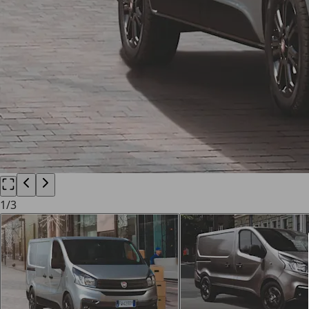
1
/
3