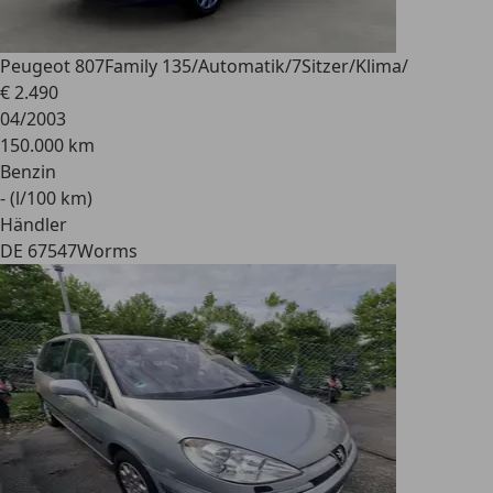
Peugeot 807
Family 135/Automatik/7Sitzer/Klima/
€ 2.490
04/2003
150.000 km
Benzin
- (l/100 km)
Händler
DE 67547
Worms