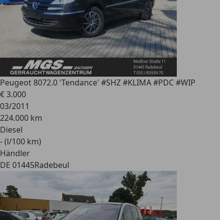
Peugeot 807
2.0 'Tendance' #SHZ #KLIMA #PDC #WIP
€ 3.000
03/2011
224.000 km
Diesel
- (l/100 km)
Händler
DE 01445
Radebeul