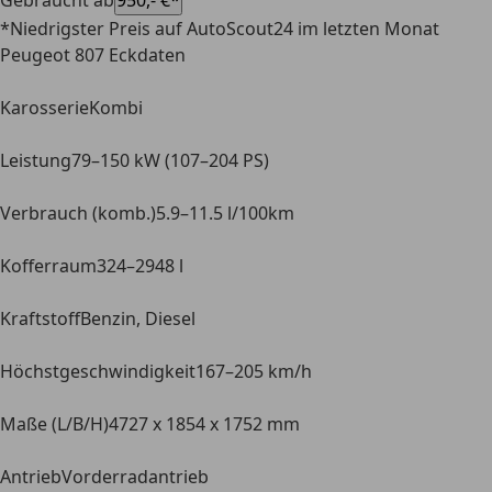
Gebraucht ab
950,- €*
*Niedrigster Preis auf AutoScout24 im letzten Monat
Peugeot 807 Eckdaten
Karosserie
Kombi
Leistung
79–150 kW (107–204 PS)
Verbrauch (komb.)
5.9–11.5 l/100km
Kofferraum
324–2948 l
Kraftstoff
Benzin, Diesel
Höchstgeschwindigkeit
167–205 km/h
Maße (L/B/H)
4727 x 1854 x 1752 mm
Antrieb
Vorderradantrieb