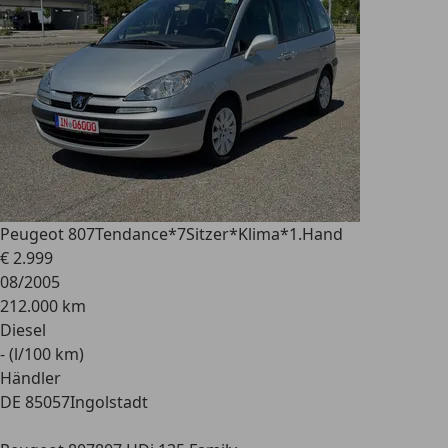
Peugeot 807
Tendance*7Sitzer*Klima*1.Hand
€ 2.999
08/2005
212.000 km
Diesel
- (l/100 km)
Händler
DE 85057
Ingolstadt