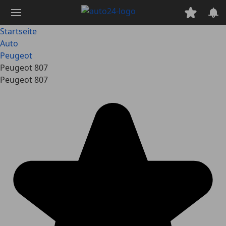
Zum
Hauptinhalt
springen
Startseite
Auto
Peugeot
Peugeot 807
Peugeot 807