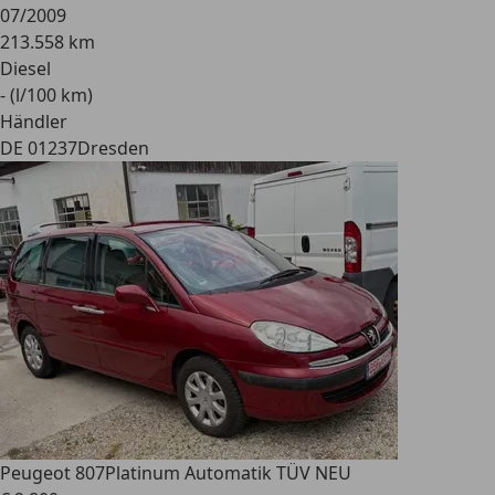
07/2009
213.558 km
Diesel
- (l/100 km)
Händler
DE 01237
Dresden
Peugeot 807
Platinum Automatik TÜV NEU