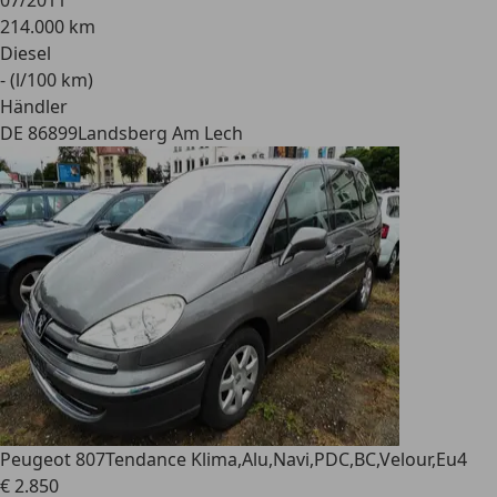
07/2011
214.000 km
Diesel
- (l/100 km)
Händler
DE 86899
Landsberg Am Lech
Peugeot 807
Tendance Klima,Alu,Navi,PDC,BC,Velour,Eu4
€ 2.850