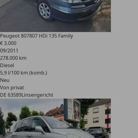
Peugeot 807
807 HDi 135 Family
€ 3.000
09/2011
278.000 km
Diesel
5,9 l/100 km (komb.)
Neu
Von privat
DE 63589
Linsengericht