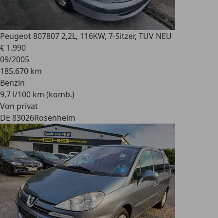
Peugeot 807
807 2,2L, 116KW, 7-Sitzer, TÜV NEU
€ 1.990
09/2005
185.670 km
Benzin
9,7 l/100 km (komb.)
Von privat
DE 83026
Rosenheim