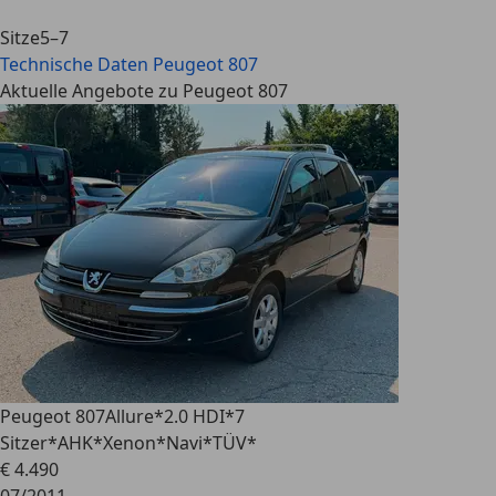
Sitze
5–7
Technische Daten
Peugeot 807
Aktuelle Angebote zu Peugeot 807
Peugeot 807
Allure*2.0 HDI*7
Sitzer*AHK*Xenon*Navi*TÜV*
€ 4.490