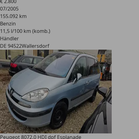
€ 2.800
07/2005
155.092 km
Benzin
11,5 l/100 km (komb.)
Händler
DE 94522
Wallersdorf
Peugeot 807
2.0 HDI dpf Esplanade