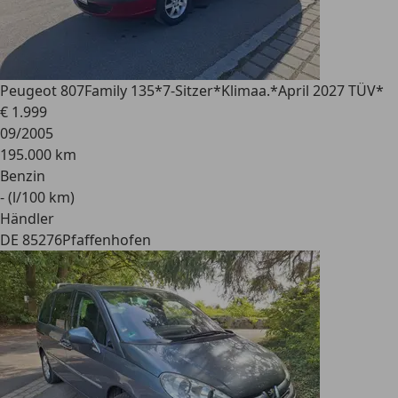
Peugeot 807
Family 135*7-Sitzer*Klimaa.*April 2027 TÜV*
€ 1.999
09/2005
195.000 km
Benzin
- (l/100 km)
Händler
DE 85276
Pfaffenhofen