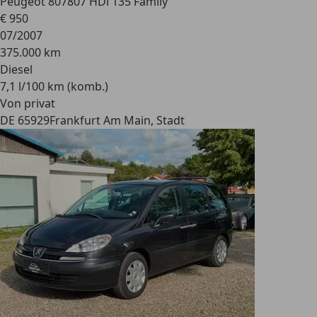
Peugeot 807
807 HDi 135 Family
€ 950
07/2007
375.000 km
Diesel
7,1 l/100 km (komb.)
Von privat
DE 65929
Frankfurt Am Main, Stadt