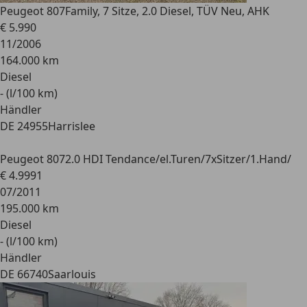
Peugeot 807
Family, 7 Sitze, 2.0 Diesel, TÜV Neu, AHK
€ 5.990
11/2006
164.000 km
Diesel
- (l/100 km)
Händler
DE 24955
Harrislee
Peugeot 807
2.0 HDI Tendance/el.Turen/7xSitzer/1.Hand/
€ 4.999
1
07/2011
195.000 km
Diesel
- (l/100 km)
Händler
DE 66740
Saarlouis