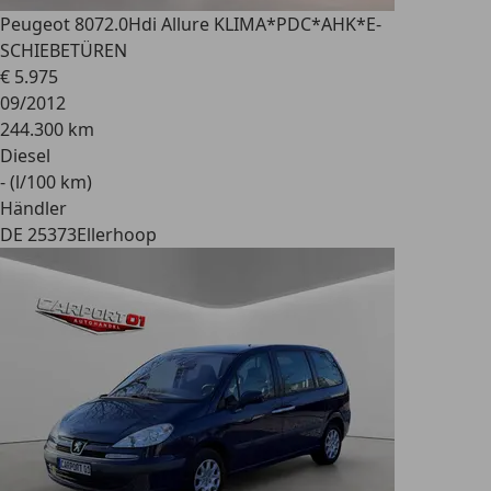
Peugeot 807
2.0Hdi Allure KLIMA*PDC*AHK*E-
SCHIEBETÜREN
€ 5.975
09/2012
244.300 km
Diesel
- (l/100 km)
Händler
DE 25373
Ellerhoop