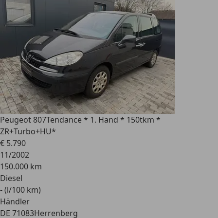
Peugeot 807
Tendance * 1. Hand * 150tkm *
ZR+Turbo+HU*
€ 5.790
11/2002
150.000 km
Diesel
- (l/100 km)
Händler
DE 71083
Herrenberg