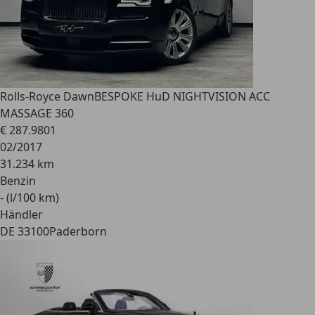
Rolls-Royce Dawn
BESPOKE HuD NIGHTVISION ACC
MASSAGE 360
€ 287.980
1
02/2017
31.234 km
Benzin
- (l/100 km)
Händler
DE 33100
Paderborn