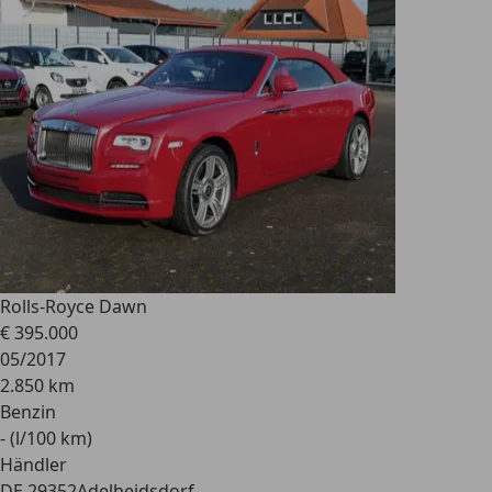
Rolls-Royce Dawn
€ 395.000
05/2017
2.850 km
Benzin
- (l/100 km)
Händler
DE 29352
Adelheidsdorf