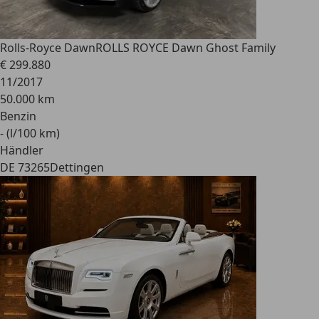
Rolls-Royce Dawn
ROLLS ROYCE Dawn Ghost Family
€ 299.880
11/2017
50.000 km
Benzin
- (l/100 km)
Händler
DE 73265
Dettingen