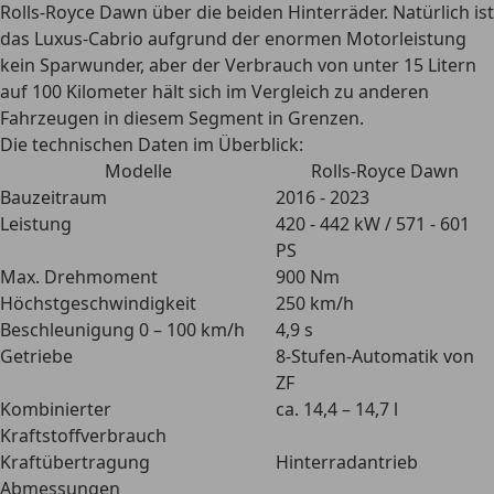
Rolls-Royce Dawn
über die beiden Hinterräder.
Natürlich ist
das Luxus-Cabrio aufgrund der enormen Motorleistung
kein Sparwunder, aber der Verbrauch von unter 15 Litern
auf 100 Kilometer hält sich im Vergleich zu anderen
Fahrzeugen in diesem Segment in Grenzen.
Die technischen Daten im Überblick:
Modelle
Rolls-Royce Dawn
Bauzeitraum
2016 - 2023
Leistung
420 - 442 kW / 571 - 601
PS
Max. Drehmoment
900 Nm
Höchstgeschwindigkeit
250 km/h
Beschleunigung 0 – 100 km/h
4,9 s
Getriebe
8-Stufen-Automatik von
ZF
Kombinierter
ca. 14,4 – 14,7 l
Kraftstoffverbrauch
Kraftübertragung
Hinterradantrieb
Abmessungen