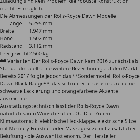
Zuladung sind kein Problem, die robuste Konstruktion
macht es möglich.
Die Abmessungen der Rolls-Royce Dawn Modelle
Länge
5.295 mm
Breite
1.947 mm
Höhe
1.502 mm
Radstand
3.112 mm
Leergewicht
2.560 kg
## Varianten Der Rolls-Royce Dawn kam 2016 zunächst als
Standardmodell ohne weitere Bezeichnung auf den Markt.
Bereits 2017 folgte jedoch das **Sondermodell Rolls-Royce
Dawn Black Badge**, das sich unter anderem durch eine
schwarze Lackierung und orangefarbene Akzente
auszeichnet.
Ausstattungstechnisch lässt der Rolls-Royce Dawn
natürlich kaum Wünsche offen. Ob Drei-Zonen-
Klimaautomatik, elektrische Heckklappe, elektrische Sitze
mit Memory-Funktion oder Massagesitze mit zusätzlicher
Belüftung - die Auswahl ist enorm. Der Hersteller