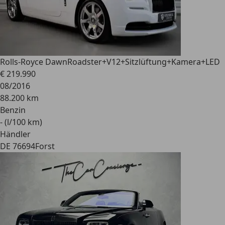
Rolls-Royce Dawn
Roadster+V12+Sitzlüftung+Kamera+LED
€ 219.990
08/2016
88.200 km
Benzin
- (l/100 km)
Händler
DE 76694
Forst