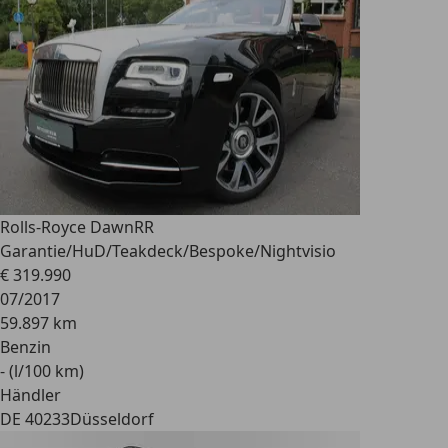
Rolls-Royce Dawn
RR
Garantie/HuD/Teakdeck/Bespoke/Nightvisio
€ 319.990
07/2017
59.897 km
Benzin
- (l/100 km)
Händler
DE 40233
Düsseldorf