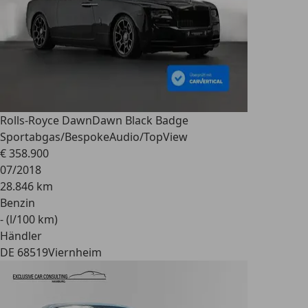
Rolls-Royce Dawn
Dawn Black Badge
Sportabgas/BespokeAudio/TopView
€ 358.900
07/2018
28.846 km
Benzin
- (l/100 km)
Händler
DE 68519
Viernheim