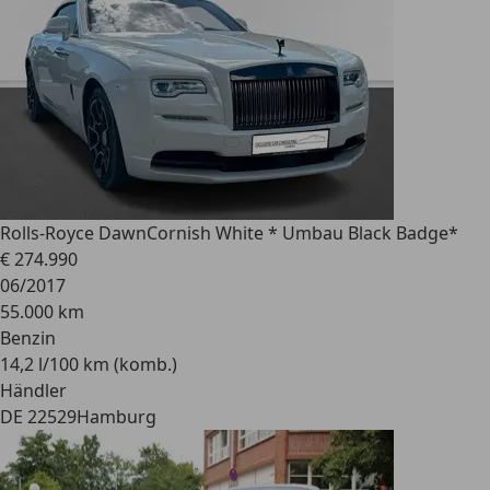
Rolls-Royce Dawn
Cornish White * Umbau Black Badge*
€ 274.990
06/2017
55.000 km
Benzin
14,2 l/100 km (komb.)
Händler
DE 22529
Hamburg