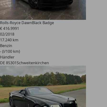
Rolls-Royce Dawn
Black Badge
€ 416.999
1
02/2018
17.240 km
Benzin
- (l/100 km)
Händler
DE 85301
Schweitenkirchen