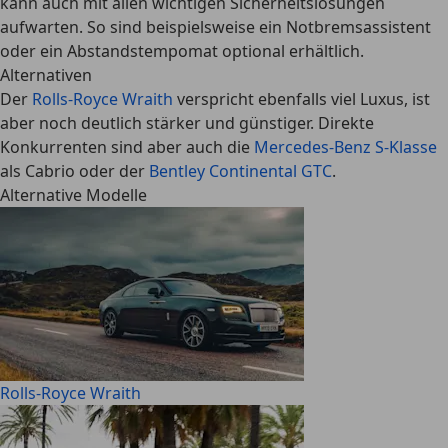
kann auch mit allen wichtigen Sicherheitslösungen
aufwarten. So sind beispielsweise ein Notbremsassistent
oder ein Abstandstempomat optional erhältlich.
Alternativen
Der
Rolls-Royce Wraith
verspricht ebenfalls viel Luxus, ist
aber noch deutlich stärker und günstiger. Direkte
Konkurrenten sind aber auch die
Mercedes-Benz S-Klasse
als Cabrio oder der
Bentley Continental GTC
.
Alternative Modelle
Rolls-Royce Wraith