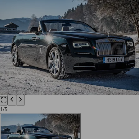
1
/
5