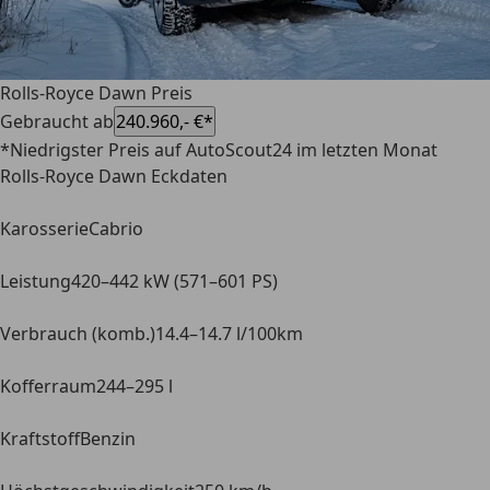
Rolls-Royce Dawn Preis
Gebraucht ab
240.960,- €*
*Niedrigster Preis auf AutoScout24 im letzten Monat
Rolls-Royce Dawn Eckdaten
Karosserie
Cabrio
Leistung
420–442 kW (571–601 PS)
Verbrauch (komb.)
14.4–14.7 l/100km
Kofferraum
244–295 l
Kraftstoff
Benzin