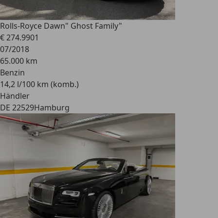
Rolls-Royce Dawn
" Ghost Family"
€ 274.990
1
07/2018
65.000 km
Benzin
14,2 l/100 km (komb.)
Händler
DE 22529
Hamburg