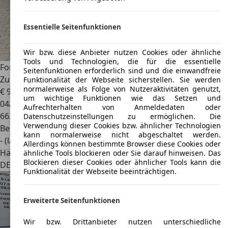
Essentielle Seitenfunktionen
Wir bzw. diese Anbieter nutzen Cookies oder ähnliche
Tools und Technologien, die für die essentielle
Ford Granada
I Coupé 1.7 V4 *nur 67 TKM*HU neu*H-
Seitenfunktionen erforderlich sind und die einwandfreie
Zulassung*
Funktionalität der Webseite sicherstellen. Sie werden
normalerweise als Folge von Nutzeraktivitäten genutzt,
€ 9.450
um wichtige Funktionen wie das Setzen und
04/1976
Aufrechterhalten von Anmeldedaten oder
66.900 km
Datenschutzeinstellungen zu ermöglichen. Die
Verwendung dieser Cookies bzw. ähnlicher Technologien
Benzin
kann normalerweise nicht abgeschaltet werden.
- (l/100 km)
Allerdings können bestimmte Browser diese Cookies oder
Händler
ähnliche Tools blockieren oder Sie darauf hinweisen. Das
Blockieren dieser Cookies oder ähnlicher Tools kann die
DE 27616
Beverstedt
Funktionalität der Webseite beeinträchtigen.
Erweiterte Seitenfunktionen
Wir bzw. Drittanbieter nutzen unterschiedliche