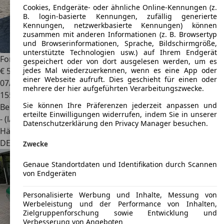
Cookies, Endgeräte- oder ähnliche Online-Kennungen (z.
B. login-basierte Kennungen, zufällig generierte
Kennungen, netzwerkbasierte Kennungen) können
zusammen mit anderen Informationen (z. B. Browsertyp
und Browserinformationen, Sprache, Bildschirmgröße,
unterstützte Technologien usw.) auf Ihrem Endgerät
Ford Granada
gespeichert oder von dort ausgelesen werden, um es
€ 5.990
jedes Mal wiederzuerkennen, wenn es eine App oder
einer Webseite aufruft. Dies geschieht für einen oder
07/1983
mehrere der hier aufgeführten Verarbeitungszwecke.
155.000 km
Sie können Ihre Präferenzen jederzeit anpassen und
Benzin
erteilte Einwilligungen widerrufen, indem Sie in unserer
- (l/100 km)
Datenschutzerklärung den Privacy Manager besuchen.
Händler
DE 56743
Mendig
Zwecke
Genaue Standortdaten und Identifikation durch Scannen
von Endgeräten
Personalisierte Werbung und Inhalte, Messung von
Werbeleistung und der Performance von Inhalten,
Zielgruppenforschung sowie Entwicklung und
Verbesserung von Angeboten