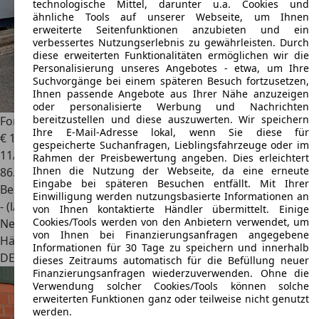
technologische Mittel, darunter u.a. Cookies und
ähnliche Tools auf unserer Webseite, um Ihnen
erweiterte Seitenfunktionen anzubieten und ein
verbessertes Nutzungserlebnis zu gewährleisten. Durch
diese erweiterten Funktionalitäten ermöglichen wir die
Personalisierung unseres Angebotes - etwa, um Ihre
Suchvorgänge bei einem späteren Besuch fortzusetzen,
Ihnen passende Angebote aus Ihrer Nähe anzuzeigen
oder personalisierte Werbung und Nachrichten
bereitzustellen und diese auszuwerten. Wir speichern
Ford Granada
2.3 Ghia Automatic 2.Hdn. 86 TKM
Ihre E-Mail-Adresse lokal, wenn Sie diese für
€ 16.500
gespeicherte Suchanfragen, Lieblingsfahrzeuge oder im
11/1977
Rahmen der Preisbewertung angeben. Dies erleichtert
Ihnen die Nutzung der Webseite, da eine erneute
86.275 km
Eingabe bei späteren Besuchen entfällt. Mit Ihrer
Benzin
Einwilligung werden nutzungsbasierte Informationen an
- (l/100 km)
von Ihnen kontaktierte Händler übermittelt. Einige
Cookies/Tools werden von den Anbietern verwendet, um
Neu
von Ihnen bei Finanzierungsanfragen angegebene
Händler
Informationen für 30 Tage zu speichern und innerhalb
DE 32469
Petershagen
dieses Zeitraums automatisch für die Befüllung neuer
Finanzierungsanfragen wiederzuverwenden. Ohne die
Verwendung solcher Cookies/Tools können solche
erweiterten Funktionen ganz oder teilweise nicht genutzt
werden.