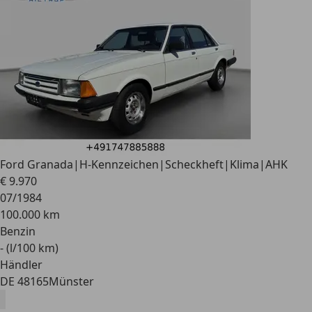
Ford Granada
|H-Kennzeichen|Scheckheft|Klima|AHK
€ 9.970
07/1984
100.000 km
Benzin
- (l/100 km)
Händler
DE 48165
Münster