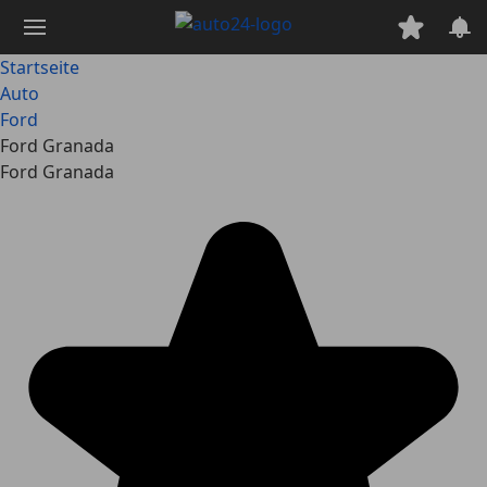
Zum
Hauptinhalt
springen
Startseite
Auto
Ford
Ford Granada
Ford Granada