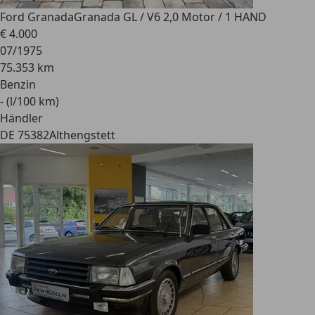
Ford Granada
Granada GL / V6 2,0 Motor / 1 HAND
€ 4.000
07/1975
75.353 km
Benzin
- (l/100 km)
Händler
DE 75382
Althengstett