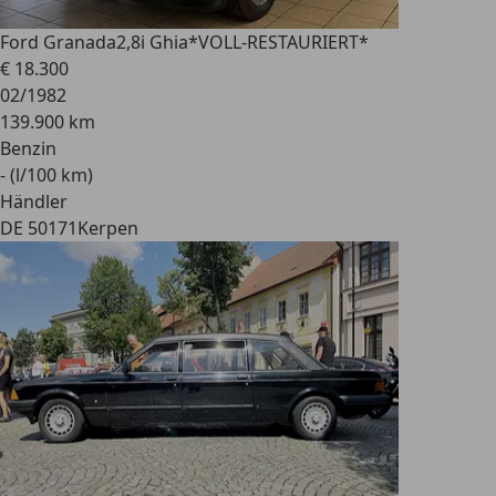
Ford Granada
2,8i Ghia*VOLL-RESTAURIERT*
€ 18.300
02/1982
139.900 km
Benzin
- (l/100 km)
Händler
DE 50171
Kerpen