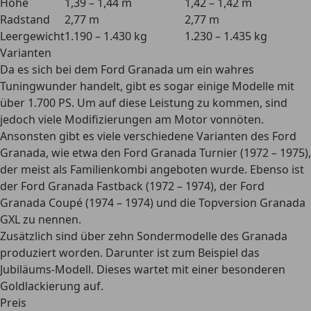
Höhe
1,39 – 1,44 m
1,42 – 1,42 m
Radstand
2,77 m
2,77 m
Leergewicht
1.190 – 1.430 kg
1.230 – 1.435 kg
Varianten
Da es sich bei dem Ford Granada um
ein wahres
Tuningwunder
handelt, gibt es sogar einige Modelle mit
über 1.700 PS. Um auf diese Leistung zu kommen, sind
jedoch viele Modifizierungen am Motor vonnöten.
Ansonsten gibt es viele verschiedene Varianten des Ford
Granada, wie etwa den Ford Granada Turnier (1972 – 1975),
der meist als Familienkombi angeboten wurde. Ebenso ist
der Ford Granada Fastback (1972 – 1974), der Ford
Granada Coupé (1974 – 1974) und die Topversion Granada
GXL zu nennen.
Zusätzlich sind
über zehn Sondermodelle
des Granada
produziert worden. Darunter ist zum Beispiel das
Jubiläums-Modell. Dieses wartet mit einer besonderen
Goldlackierung auf.
Preis