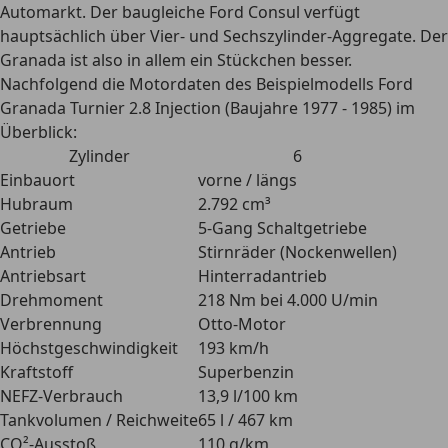
Automarkt. Der baugleiche Ford Consul verfügt
hauptsächlich über Vier- und Sechszylinder-Aggregate. Der
Granada ist also
in allem ein Stückchen besser.
Nachfolgend die Motordaten des Beispielmodells Ford
Granada Turnier 2.8 Injection (Baujahre 1977 - 1985) im
Überblick:
Zylinder
6
Einbauort
vorne / längs
Hubraum
2.792 cm³
Getriebe
5-Gang Schaltgetriebe
Antrieb
Stirnräder (Nockenwellen)
Antriebsart
Hinterradantrieb
Drehmoment
218 Nm bei 4.000 U/min
Verbrennung
Otto-Motor
Höchstgeschwindigkeit
193 km/h
Kraftstoff
Superbenzin
NEFZ-Verbrauch
13,9 l/100 km
Tankvolumen / Reichweite
65 l / 467 km
CO²-Ausstoß
110 g/km