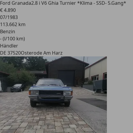
Ford Granada
2.8 i V6 Ghia Turnier *Klima - SSD- 5.Gang*
€ 4.890
07/1983
113.662 km
Benzin
- (l/100 km)
Händler
DE 37520
Osterode Am Harz