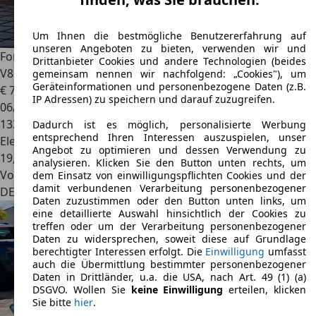
Um Ihnen die bestmögliche Benutzererfahrung auf
unseren Angeboten zu bieten, verwenden wir und
Ford Granada
US Modell 76er Oldtimer H-Kennzeichen 5.0
Drittanbieter Cookies und andere Technologien (beides
V8
gemeinsam nennen wir nachfolgend: „Cookies"), um
Geräteinformationen und personenbezogene Daten (z.B.
€ 7.900
IP Adressen) zu speichern und darauf zuzugreifen.
06/1976
133.600 km
Dadurch ist es möglich, personalisierte Werbung
entsprechend Ihren Interessen auszuspielen, unser
Elektro/Benzin
Angebot zu optimieren und dessen Verwendung zu
19,0 l/100 km (komb.)
analysieren. Klicken Sie den Button unten rechts, um
Von privat
dem Einsatz von einwilligungspflichten Cookies und der
damit verbundenen Verarbeitung personenbezogener
DE 47918
Tönisvorst
Daten zuzustimmen oder den Button unten links, um
eine detaillierte Auswahl hinsichtlich der Cookies zu
treffen oder um der Verarbeitung personenbezogener
Daten zu widersprechen, soweit diese auf Grundlage
berechtigter Interessen erfolgt. Die
Einwilligung
umfasst
auch die Übermittlung bestimmter personenbezogener
Daten in Drittländer, u.a. die USA, nach Art. 49 (1) (a)
DSGVO. Wollen Sie
keine Einwilligung
erteilen, klicken
Sie bitte
hier
.