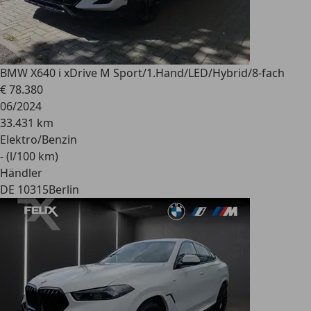
BMW X6
40 i xDrive M Sport/1.Hand/LED/Hybrid/8-fach
€ 78.380
06/2024
33.431 km
Elektro/Benzin
- (l/100 km)
Händler
DE 10315
Berlin