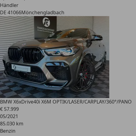
Händler
DE 41066
Mönchengladbach
BMW X6
xDrive40i X6M OPTIK/LASER/CARPLAY/360°/PANO
€ 57.999
05/2021
85.030 km
Benzin