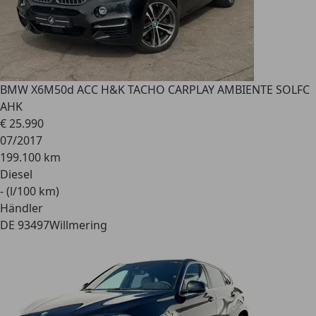
BMW X6
M50d ACC H&K TACHO CARPLAY AMBIENTE SOLFC
AHK
€ 25.990
07/2017
199.100 km
Diesel
- (l/100 km)
Händler
DE 93497
Willmering