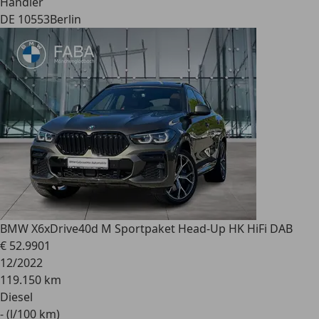
Händler
DE 10553
Berlin
BMW X6
xDrive40d M Sportpaket Head-Up HK HiFi DAB
€ 52.990
1
12/2022
119.150 km
Diesel
- (l/100 km)