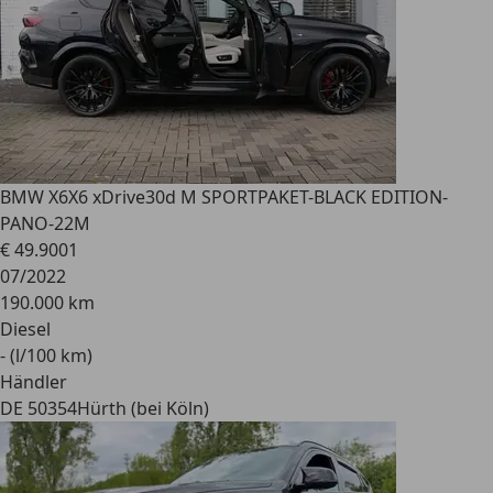
BMW X6
X6 xDrive30d M SPORTPAKET-BLACK EDITION-
PANO-22M
€ 49.900
1
07/2022
190.000 km
Diesel
- (l/100 km)
Händler
DE 50354
Hürth (bei Köln)