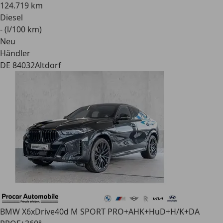
124.719 km
Diesel
- (l/100 km)
Neu
Händler
DE 84032
Altdorf
BMW X6
xDrive40d M SPORT PRO+AHK+HuD+H/K+DA