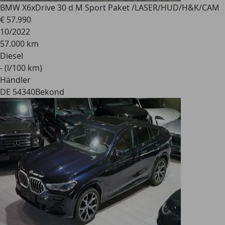
BMW X6
xDrive 30 d M Sport Paket /LASER/HUD/H&K/CAM
€ 57.990
10/2022
57.000 km
Diesel
- (l/100 km)
Händler
DE 54340
Bekond