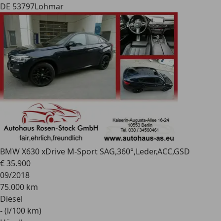
DE 53797
Lohmar
BMW X6
30 xDrive M-Sport SAG,360°,Leder,ACC,GSD
€ 35.900
09/2018
75.000 km
Diesel
- (l/100 km)