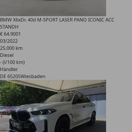
BMW X6
xDr. 40d M-SPORT LASER PANO ICONIC ACC
STANDH
€ 64.900
1
03/2022
25.000 km
Diesel
- (l/100 km)
Händler
DE 65205
Wiesbaden