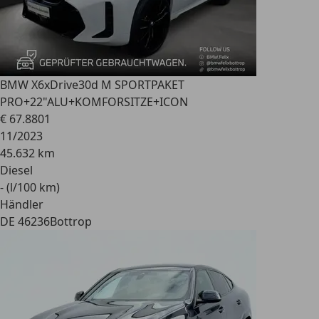
BMW X6
xDrive30d M SPORTPAKET
PRO+22"ALU+KOMFORSITZE+ICON
€ 67.880
1
11/2023
45.632 km
Diesel
- (l/100 km)
Händler
DE 46236
Bottrop