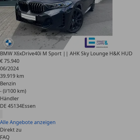
BMW X6
xDrive40i M Sport || AHK Sky Lounge H&K HUD
€ 75.940
06/2024
39.919 km
Benzin
- (l/100 km)
Händler
DE 45134
Essen
Alle Angebote anzeigen
Direkt zu
FAQ