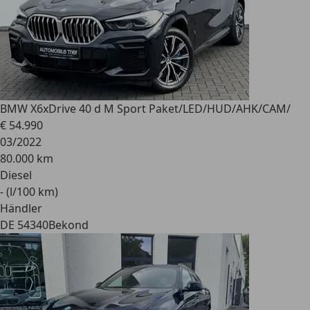
BMW X6
xDrive 40 d M Sport Paket/LED/HUD/AHK/CAM/
€ 54.990
03/2022
80.000 km
Diesel
- (l/100 km)
Händler
DE 54340
Bekond