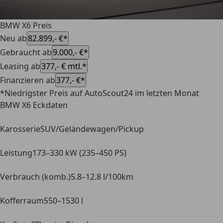
BMW X6 Preis
Neu ab
82.899,- €*
Gebraucht ab
9.000,- €*
Leasing ab
377,- € mtl.*
Finanzieren ab
377,- €*
*Niedrigster Preis auf AutoScout24 im letzten Monat
BMW X6 Eckdaten
Karosserie
SUV/Geländewagen/Pickup
Leistung
173–330 kW (235–450 PS)
Verbrauch (komb.)
5.8–12.8 l/100km
Kofferraum
550–1530 l