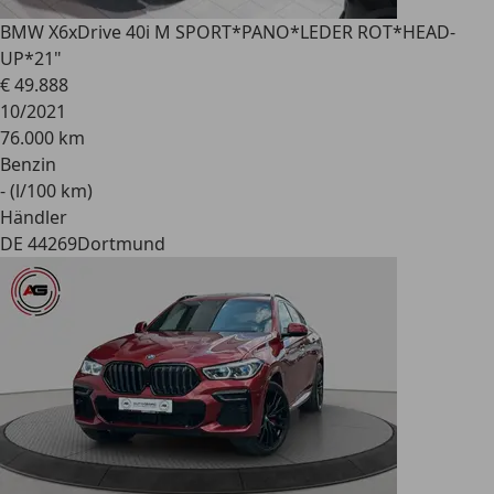
BMW X6
xDrive 40i M SPORT*PANO*LEDER ROT*HEAD-
UP*21"
€ 49.888
10/2021
76.000 km
Benzin
- (l/100 km)
Händler
DE 44269
Dortmund