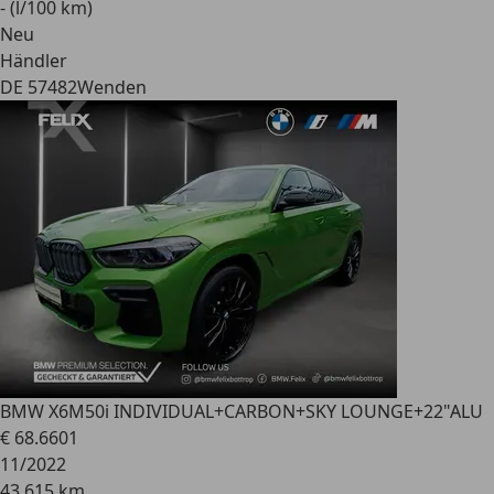
- (l/100 km)
Neu
Händler
DE 57482
Wenden
BMW X6
M50i INDIVIDUAL+CARBON+SKY LOUNGE+22"ALU
€ 68.660
1
11/2022
43.615 km