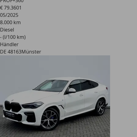
PROF+360°
€ 79.360
1
05/2025
8.000 km
Diesel
- (l/100 km)
Händler
DE 48163
Münster