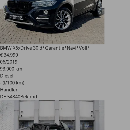
BMW X6
xDrive 30 d*Garantie*Navi*Voll*
€ 34.990
06/2019
93.000 km
Diesel
- (l/100 km)
Händler
DE 54340
Bekond