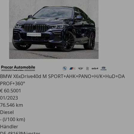
BMW X6
xDrive40d M SPORT+AHK+PANO+H/K+HuD+DA
PROF+360°
€ 60.500
1
01/2023
76.546 km
Diesel
- (l/100 km)
Händler
DE 48163
Münster