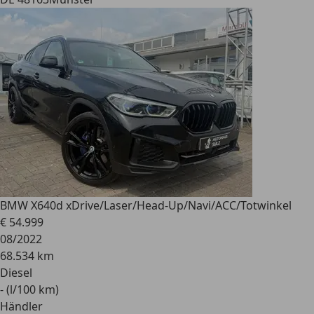
BMW X6
40d xDrive/Laser/Head-Up/Navi/ACC/Totwinkel
€ 54.999
08/2022
68.534 km
Diesel
- (l/100 km)
Händler