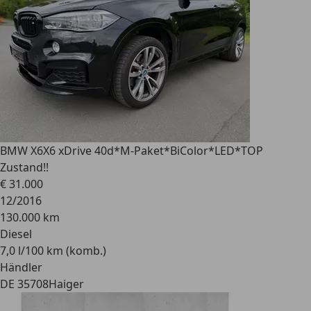
BMW X6
X6 xDrive 40d*M-Paket*BiColor*LED*TOP
Zustand!!
€ 31.000
12/2016
130.000 km
Diesel
7,0 l/100 km (komb.)
Händler
DE 35708
Haiger