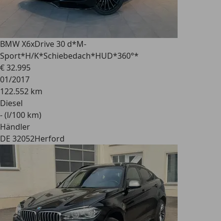
BMW X6
xDrive 30 d*M-
Sport*H/K*Schiebedach*HUD*360°*
€ 32.995
01/2017
122.552 km
Diesel
- (l/100 km)
Händler
DE 32052
Herford