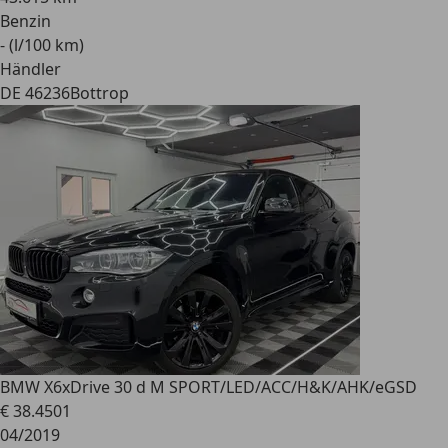
Benzin
- (l/100 km)
Händler
DE 46236
Bottrop
BMW X6
xDrive 30 d M SPORT/LED/ACC/H&K/AHK/eGSD
€ 38.450
1
04/2019