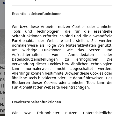
Essentielle Seitenfunktionen
Wir bzw. diese Anbieter nutzen Cookies oder ähnliche
Tools und Technologien, die für die essentielle
Seitenfunktionen erforderlich sind und die einwandfreie
Funktionalität der Webseite sicherstellen. Sie werden
normalerweise als Folge von Nutzeraktivitäten genutzt,
um wichtige Funktionen wie das Setzen und
Aufrechterhalten von Anmeldedaten oder
Datenschutzeinstellungen zu ermöglichen. Die
Verwendung dieser Cookies bzw. ähnlicher Technologien
Fiat 500C
Collezione 1957 Hybrid 1,0 GSE 51kW (70PS)
kann normalerweise nicht abgeschaltet werden.
€ 17.990
Allerdings können bestimmte Browser diese Cookies oder
ähnliche Tools blockieren oder Sie darauf hinweisen. Das
06/2024
Blockieren dieser Cookies oder ähnlicher Tools kann die
11.000 km
Funktionalität der Webseite beeinträchtigen.
Benzin
- (l/100 km)
Erweiterte Seitenfunktionen
Händler
DE 69239
Neckarsteinach
Wir bzw. Drittanbieter nutzen unterschiedliche