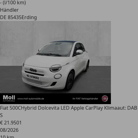
- (l/100 km)
Händler
DE 85435
Erding
Fiat 500C
Hybrid Dolcevita LED Apple CarPlay Klimaaut: DAB
S
€ 21.950
1
08/2026
10 km