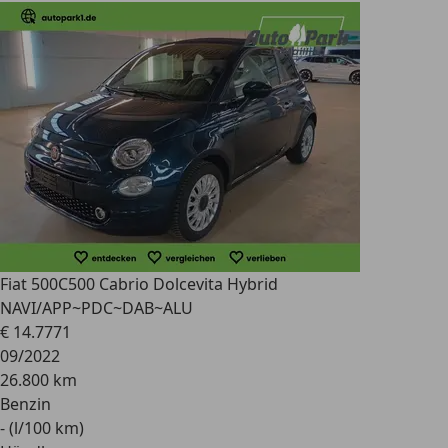
Fiat 500C
500 Cabrio Dolcevita Hybrid
NAVI/APP~PDC~DAB~ALU
€ 14.777
1
09/2022
26.800 km
Benzin
- (l/100 km)