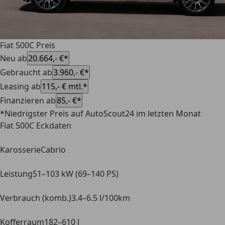
Fiat 500C Preis
Neu ab
20.664,- €*
Gebraucht ab
3.960,- €*
Leasing ab
115,- € mtl.*
Finanzieren ab
85,- €*
*Niedrigster Preis auf AutoScout24 im letzten Monat
Fiat 500C Eckdaten
Karosserie
Cabrio
Leistung
51–103 kW (69–140 PS)
Verbrauch (komb.)
3.4–6.5 l/100km
Kofferraum
182–610 l