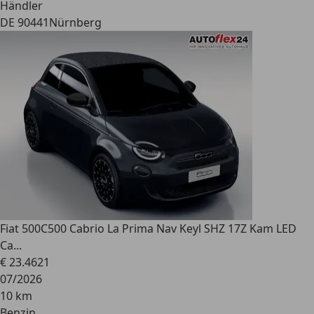
Händler
DE 90441
Nürnberg
Fiat 500C
500 Cabrio La Prima Nav Keyl SHZ 17Z Kam LED
Ca...
€ 23.462
1
07/2026
10 km
Benzin