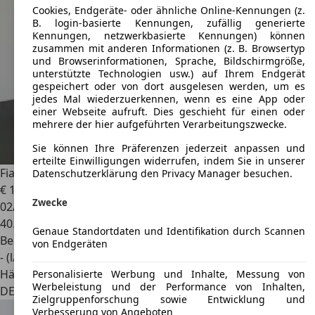
Cookies, Endgeräte- oder ähnliche Online-Kennungen (z.
B. login-basierte Kennungen, zufällig generierte
Kennungen, netzwerkbasierte Kennungen) können
zusammen mit anderen Informationen (z. B. Browsertyp
und Browserinformationen, Sprache, Bildschirmgröße,
unterstützte Technologien usw.) auf Ihrem Endgerät
gespeichert oder von dort ausgelesen werden, um es
jedes Mal wiederzuerkennen, wenn es eine App oder
einer Webseite aufruft. Dies geschieht für einen oder
mehrere der hier aufgeführten Verarbeitungszwecke.
Sie können Ihre Präferenzen jederzeit anpassen und
erteilte Einwilligungen widerrufen, indem Sie in unserer
Fiat 500C
Dolcevita 1.0 Klima PDC AppleCarPlay
Datenschutzerklärung den Privacy Manager besuchen.
€ 13.990
1
Zwecke
02/2022
40.270 km
Genaue Standortdaten und Identifikation durch Scannen
Benzin
von Endgeräten
- (l/100 km)
Händler
Personalisierte Werbung und Inhalte, Messung von
Werbeleistung und der Performance von Inhalten,
DE 82131
Stockdorf
Zielgruppenforschung sowie Entwicklung und
Verbesserung von Angeboten