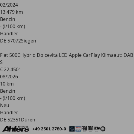
02/2024
13.479 km
Benzin
- (l/100 km)
Händler
DE 57072
Siegen
Fiat 500C
Hybrid Dolcevita LED Apple CarPlay Klimaaut: DAB
S
€ 22.450
1
08/2026
10 km
Benzin
- (l/100 km)
Neu
Händler
DE 52351
Düren