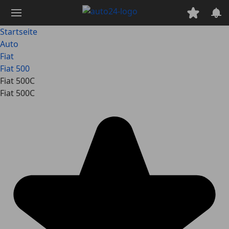
Zum
Hauptinhalt
springen
Startseite
Auto
Fiat
Fiat 500
Fiat 500C
Fiat 500C