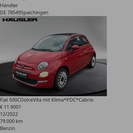
Händler
DE 78549
Spaichingen
Fiat 500C
DolceVita mit Klima*PDC*Cabrio
€ 11.900
1
12/2022
79.000 km
Benzin