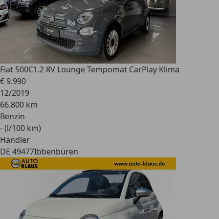
Fiat 500C
1.2 8V Lounge Tempomat CarPlay Klima
€ 9.990
12/2019
66.800 km
Benzin
- (l/100 km)
Händler
DE 49477
Ibbenbüren