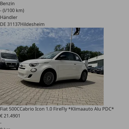
Benzin
- (l/100 km)
Händler
DE 31137
Hildesheim
Fiat 500C
Cabrio Icon 1.0 FireFly *Klimaauto Alu PDC*
€ 21.490
1
-