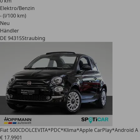
0 km
Elektro/Benzin
- (l/100 km)
Neu
Händler
DE 94315
Straubing
Fiat 500C
DOLCEVITA*PDC*Klima*Apple CarPlay*Android A
€ 17.990
1