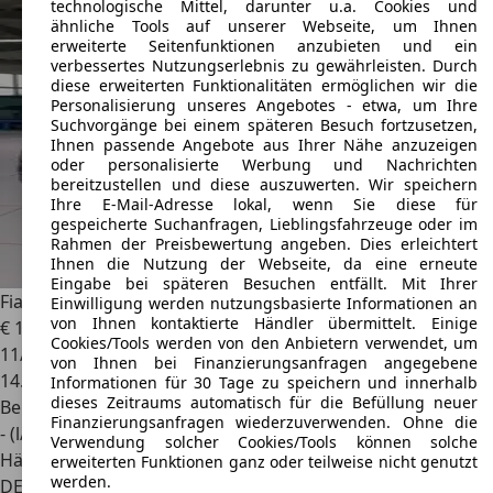
technologische Mittel, darunter u.a. Cookies und
ähnliche Tools auf unserer Webseite, um Ihnen
erweiterte Seitenfunktionen anzubieten und ein
verbessertes Nutzungserlebnis zu gewährleisten. Durch
diese erweiterten Funktionalitäten ermöglichen wir die
Personalisierung unseres Angebotes - etwa, um Ihre
Suchvorgänge bei einem späteren Besuch fortzusetzen,
Ihnen passende Angebote aus Ihrer Nähe anzuzeigen
oder personalisierte Werbung und Nachrichten
bereitzustellen und diese auszuwerten. Wir speichern
Ihre E-Mail-Adresse lokal, wenn Sie diese für
gespeicherte Suchanfragen, Lieblingsfahrzeuge oder im
Rahmen der Preisbewertung angeben. Dies erleichtert
Ihnen die Nutzung der Webseite, da eine erneute
Eingabe bei späteren Besuchen entfällt. Mit Ihrer
Fiat 500C
Dolcevita
Einwilligung werden nutzungsbasierte Informationen an
von Ihnen kontaktierte Händler übermittelt. Einige
€ 16.900
Cookies/Tools werden von den Anbietern verwendet, um
11/2023
von Ihnen bei Finanzierungsanfragen angegebene
14.657 km
Informationen für 30 Tage zu speichern und innerhalb
dieses Zeitraums automatisch für die Befüllung neuer
Benzin
Finanzierungsanfragen wiederzuverwenden. Ohne die
- (l/100 km)
Verwendung solcher Cookies/Tools können solche
Händler
erweiterten Funktionen ganz oder teilweise nicht genutzt
werden.
DE 99817
Eisenach