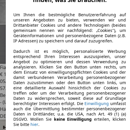
Um Ihnen die bestmögliche Benutzererfahrung auf
unseren Angeboten zu bieten, verwenden wir und
Drittanbieter Cookies und andere Technologien (beides
gemeinsam nennen wir nachfolgend: „Cookies"), um
Geräteinformationen und personenbezogene Daten (z.B.
IP Adressen) zu speichern und darauf zuzugreifen.
Dadurch ist es möglich, personalisierte Werbung
entsprechend Ihren Interessen auszuspielen, unser
Angebot zu optimieren und dessen Verwendung zu
Fiat 500C
Cabrio,Faltdach CarPlay Android Auto DAB PDC
analysieren. Klicken Sie den Button unten rechts, um
dem Einsatz von einwilligungspflichten Cookies und der
€ 11.490
damit verbundenen Verarbeitung personenbezogener
05/2021
Daten zuzustimmen oder den Button unten links, um
57.250 km
eine detaillierte Auswahl hinsichtlich der Cookies zu
treffen oder um der Verarbeitung personenbezogener
Benzin
Daten zu widersprechen, soweit diese auf Grundlage
- (l/100 km)
berechtigter Interessen erfolgt. Die
Einwilligung
umfasst
Händler
auch die Übermittlung bestimmter personenbezogener
Daten in Drittländer, u.a. die USA, nach Art. 49 (1) (a)
DE 25469
Halstenbek
DSGVO. Wollen Sie
keine Einwilligung
erteilen, klicken
Sie bitte
hier
.