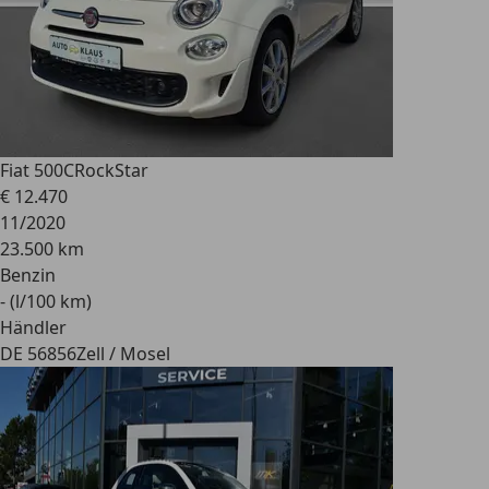
Fiat 500C
RockStar
€ 12.470
11/2020
23.500 km
Benzin
- (l/100 km)
Händler
DE 56856
Zell / Mosel