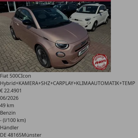
Fiat 500C
Icon
Hybrid+KAMERA+SHZ+CARPLAY+KLIMAAUTOMATIK+TEMP
€ 22.490
1
06/2026
49 km
Benzin
- (l/100 km)
Händler
DE 48165
Münster