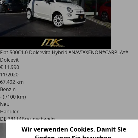
Fiat 500C
1.0 Dolcevita Hybrid *NAVI*XENON*CARPLAY*
Dolcevit
€ 11.990
11/2020
67.492 km
Benzin
- (l/100 km)
Neu
Händler
DE 38114
Braunschweig
Wir verwenden Cookies. Damit Sie
finden, was Sie brauchen.