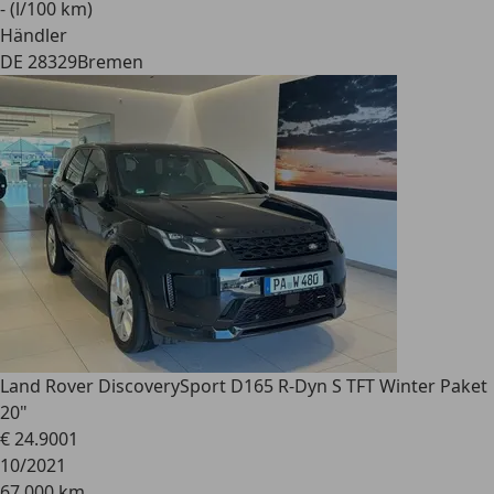
- (l/100 km)
Händler
DE 28329
Bremen
Land Rover Discovery
Sport D165 R-Dyn S TFT Winter Paket
20"
€ 24.900
1
10/2021
67.000 km