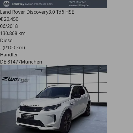
Land Rover Discovery
3.0 Td6 HSE
€ 20.450
06/2018
130.868 km
Diesel
- (l/100 km)
Händler
DE 81477
München