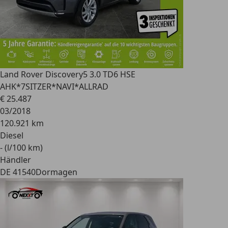
Land Rover Discovery
5 3.0 TD6 HSE
AHK*7SITZER*NAVI*ALLRAD
€ 25.487
03/2018
120.921 km
Diesel
- (l/100 km)
Händler
DE 41540
Dormagen