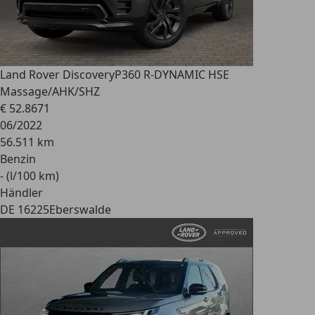
Land Rover Discovery
P360 R-DYNAMIC HSE
Massage/AHK/SHZ
€ 52.867
1
06/2022
56.511 km
Benzin
- (l/100 km)
Händler
DE 16225
Eberswalde