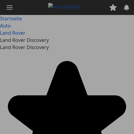
Zum
Hauptinhalt
springen
Startseite
Auto
Land Rover
Land Rover Discovery
Land Rover Discovery