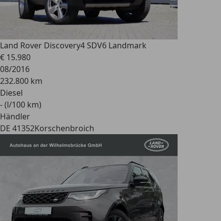
Land Rover Discovery
4 SDV6 Landmark
€ 15.980
08/2016
232.800 km
Diesel
- (l/100 km)
Händler
DE 41352
Korschenbroich