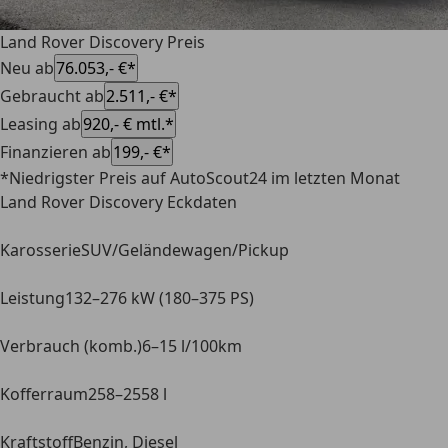
Land Rover Discovery Preis
Neu ab
76.053,- €*
Gebraucht ab
2.511,- €*
Leasing ab
920,- € mtl.*
Finanzieren ab
199,- €*
*Niedrigster Preis auf AutoScout24 im letzten Monat
Land Rover Discovery Eckdaten
Karosserie
SUV/Geländewagen/Pickup
Leistung
132–276 kW (180–375 PS)
Verbrauch (komb.)
6–15 l/100km
Kofferraum
258–2558 l
Kraftstoff
Benzin, Diesel