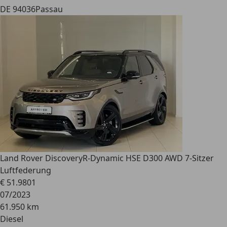
DE 94036
Passau
Land Rover Discovery
R-Dynamic HSE D300 AWD 7-Sitzer
Luftfederung
€ 51.980
1
07/2023
61.950 km
Diesel