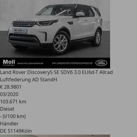
Land Rover Discovery
5 SE SDV6 3.0 EU6d-T Allrad
Luftfederung AD StandH
€ 28.980
1
03/2020
103.671 km
Diesel
- (l/100 km)
Händler
DE 51149
Köln