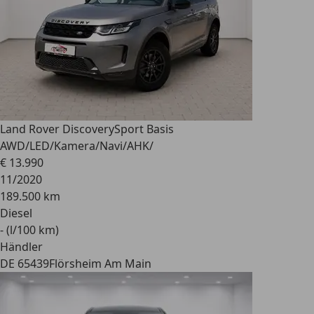
Land Rover Discovery
Sport Basis
AWD/LED/Kamera/Navi/AHK/
€ 13.990
11/2020
189.500 km
Diesel
- (l/100 km)
Händler
DE 65439
Flörsheim Am Main