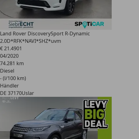
Land Rover Discovery
Sport R-Dynamic
2.0D*RFK*NAVI*SHZ*uvm
€ 21.490
1
04/2020
74.281 km
Diesel
- (l/100 km)
Händler
DE 37170
Uslar