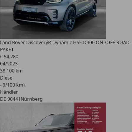
Land Rover Discovery
R-Dynamic HSE D300 ON-/OFF-ROAD-
PAKET
€ 54.280
04/2023
38.100 km
Diesel
- (l/100 km)
Händler
DE 90441
Nürnberg