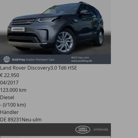
Land Rover Discovery
3.0 Td6 HSE
€ 22.950
04/2017
123.000 km
Diesel
- (l/100 km)
Händler
DE 89231
Neu-ulm