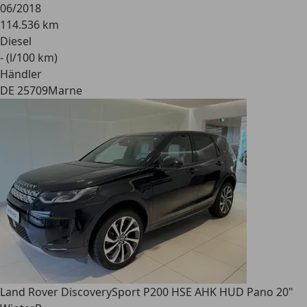
06/2018
114.536 km
Diesel
- (l/100 km)
Händler
DE 25709
Marne
Land Rover Discovery
Sport P200 HSE AHK HUD Pano 20"