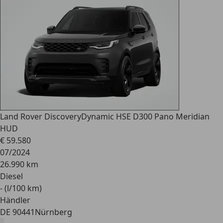
Land Rover Discovery
Dynamic HSE D300 Pano Meridian
HUD
€ 59.580
07/2024
26.990 km
Diesel
- (l/100 km)
Händler
DE 90441
Nürnberg