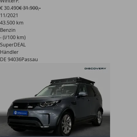
WinterP.
€ 30.490
€ 31.900,-
11/2021
43.500 km
Benzin
- (l/100 km)
SuperDEAL
Händler
DE 94036
Passau