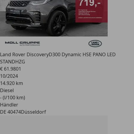
Land Rover Discovery
D300 Dynamic HSE PANO LED
STANDHZG
€ 61.980
1
10/2024
14.920 km
Diesel
- (l/100 km)
Händler
DE 40474
Düsseldorf