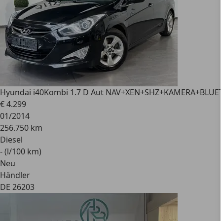
Hyundai i40
Kombi 1.7 D Aut NAV+XEN+SHZ+KAMERA+BLU
€ 4.299
01/2014
256.750 km
Diesel
- (l/100 km)
Neu
Händler
DE 26203