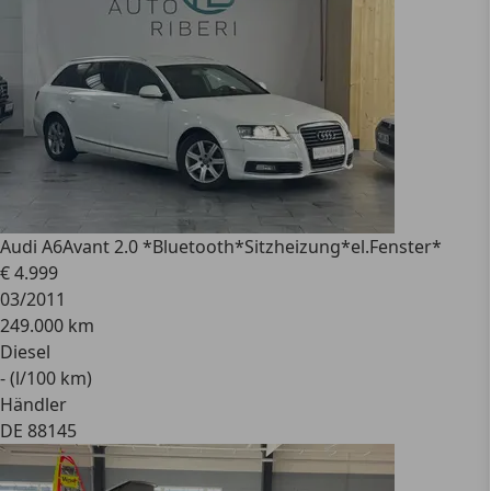
Audi A6
Avant 2.0 *Bluetooth*Sitzheizung*el.Fenster*
€ 4.999
03/2011
249.000 km
Diesel
- (l/100 km)
Händler
DE 88145