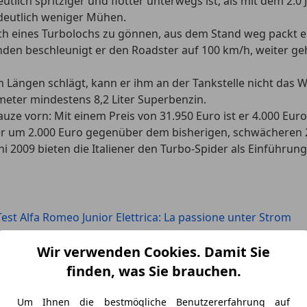
tlich spritziger und flotter unterwegs ist, als mit dem 2.0 
 deutlich weniger Mühen.
ch eines Turbolochs zu gönnen, aus dem Stand weg packt er
den beschleunigt er den Roadster auf 100 km/h, weiter geh
ängen schlägt, kann er ihm an der Tankstelle nicht das Was
meter mindestens 8,2 Liter Superbenzin.
uze vorn: Mit einem Preis von 31.950 Euro ist er 4.000 Eur
der um 2.000 Euro gegenüber dem bisherigen, schwächeren 2,
ni 2009 bieten die Italiener den Turbo-Spider als Einführun
Test Alfa Romeo Junior Elettrica: La passione unter Strom
Wir verwenden Cookies. Damit Sie
finden, was Sie brauchen.
Um Ihnen die bestmögliche Benutzererfahrung auf