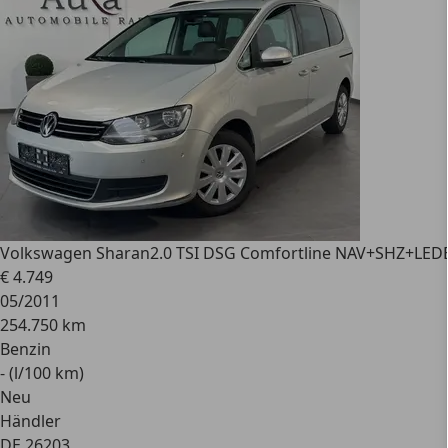
Volkswagen Sharan
2.0 TSI DSG Comfortline NAV+SHZ+
€ 4.749
05/2011
254.750 km
Benzin
- (l/100 km)
Neu
Händler
DE 26203