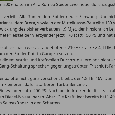
on 2009 halten im Alfa Romeo Spider zwei neue, durchzugss
 - verleiht Alfa Romeo dem Spider neuen Schwung. Und nicht
Variante, dem Brera, sowie in der Mittelklasse-Baureihe 15
wicklung des bisher verbauten 1.9 Mjet, der hinsichtlich L
 leistet der Vierzylinder jetzt 170 statt 150 PS und hat si
bleibt der nach wie vor angebotene, 210 PS starke 2.4 JTD
m den Spider flott in Gang zu setzen.
digem Antritt und kraftvollen Durchzug allerdings nicht - d
-Gang-Schaltung sprechen gegen ungetrübten Frischluft-Fa
npalette nicht ganz verschont bleibt: der 1.8 TBi 16V. Dam
umkleineren, dafür stärkeren Turbo-Benziner.
Vierzylinder satte 200 PS. Noch beeindruckender liest sich
esel-Niveau heran. Aber: Die Kraft liegt bereits bei 1.40
 Selbstzünder in den Schatten.