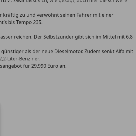
JTDM. Zwar lässt sich, wie gesagt, auch hier die schwere
 kräftig zu und verwöhnt seinen Fahrer mit einer
t‘s bis Tempo 235.
ser reichen. Der Selbstzünder gibt sich im Mittel mit 6,8
o günstiger als der neue Dieselmotor. Zudem senkt Alfa mit
2-Liter-Benziner.
gsangebot für 29.990 Euro an.