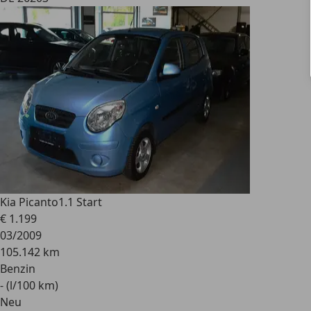
Kia Picanto
1.1 Start
€ 1.199
03/2009
105.142 km
Benzin
- (l/100 km)
Neu