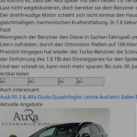
So kommt es, dass der Alfa Spider mit dem neuen 1.8 TBi deu
Last nicht wegdiskutieren, doch bereitet sie dem Benziner
Der drehfreudige Motor scheint sich nicht einmal den Hau
gleichmäßigen, harmonischen Kraftentfaltung. In 7,8 Sekun
Fazit
Wenngleich der Benziner den Diesel in Sachen Fahrspaß um L
Litern zufrieden, durch den Ottomotor fließen auf 100 Kilo
Preislich hingegen hat wieder der Turbo-Benziner die Schna
der Einführung des 1.8 TBi den Einstiegspreis für den Spi
Und wer schnell ist, kann noch mehr sparen: Bis zum 30. Ju
Artikel teilen
Auch interessant
Audi RS 3 & Alfa Giulia Quadrifoglio: Letzte Ausfahrt Italien
Aktuelle Angebote