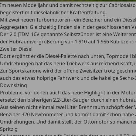
Im neuen Modelljahr und damit rechtzeitig zur Cabriosais
begeistert mit dieselähnlicher Kraftentfaltung.
Mit zwei neuen Turbomotoren - ein Benziner und ein Diesel
Aggregaten: Gleichzeitig finden sie in der geschlossenen 
Der 2.0 JTDM 16V genannte Selbstzünder ist eine Weiterent
der Hubraumvergrößerung von 1.910 auf 1.956 Kubikzentimeter
Zweiter Diesel
Dort ergänzt er die Diesel-Palette nach unten, Topmodell 
Umdrehungen hat das neue Triebwerk ausreichend Kraft, u
Zur Sportskanone wird der offene Zweisitzer trotz geschmei
auch das etwas holprige Fahrwerk und die hakelige Sechs
Downsizing
Probleme, vor denen auch das neue Highlight in der Motore
ersetzt den bisherigen 2,2-Liter-Sauger durch einen hubra
Aus seinen nicht einmal zwei Liter Brennraum schöpft der 
Benziner 320 Newtonmeter und kommt damit schon nahe an Di
Umdrehungen. Und damit stellt der Ottomotor so manchen
Spritzig