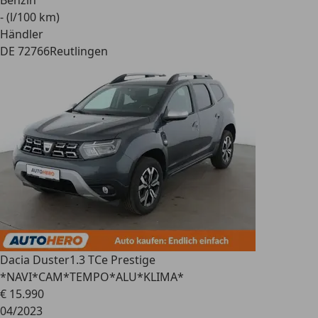
- (l/100 km)
Händler
DE 72766
Reutlingen
Dacia Duster
1.3 TCe Prestige
*NAVI*CAM*TEMPO*ALU*KLIMA*
€ 15.990
04/2023