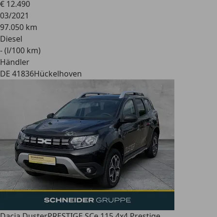
€ 12.490
03/2021
97.050 km
Diesel
- (l/100 km)
Händler
DE 41836
Hückelhoven
Dacia Duster
PRESTIGE SCe 115 4x4 Prestige