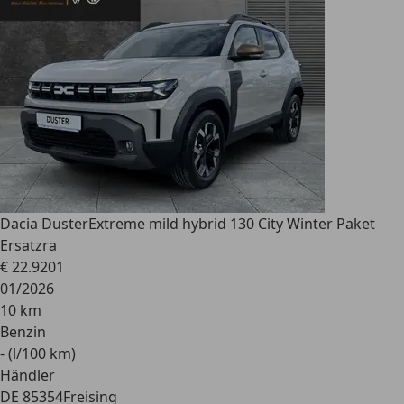
Dacia Duster
Extreme mild hybrid 130 City Winter Paket
Ersatzra
€ 22.920
1
01/2026
10 km
Benzin
- (l/100 km)
Händler
DE 85354
Freising