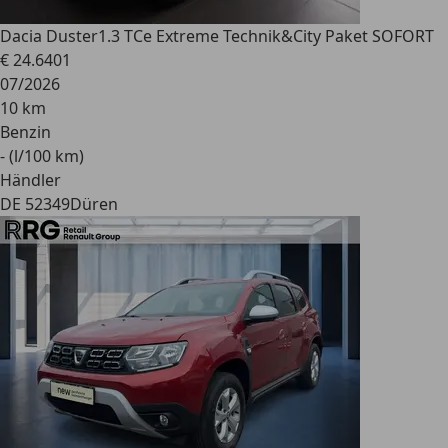
Dacia Duster
1.3 TCe Extreme Technik&City Paket SOFORT
€ 24.640
1
07/2026
10 km
Benzin
- (l/100 km)
Händler
DE 52349
Düren