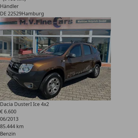
Händler
DE 22529
Hamburg
Dacia Duster
I Ice 4x2
€ 6.600
06/2013
85.444 km
Benzin