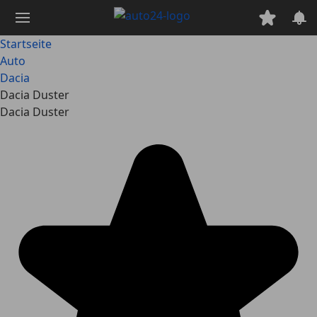
Zum
Hauptinhalt
springen
Startseite
Auto
Dacia
Dacia Duster
Dacia Duster