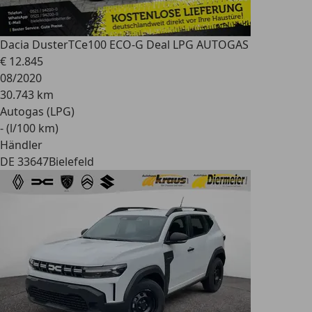
Dacia Duster
TCe100 ECO-G Deal LPG AUTOGAS
€ 12.845
08/2020
30.743 km
Autogas (LPG)
- (l/100 km)
Händler
DE 33647
Bielefeld