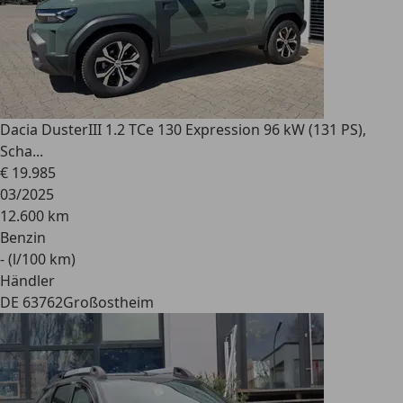
Dacia Duster
III 1.2 TCe 130 Expression 96 kW (131 PS),
Scha...
€ 19.985
03/2025
12.600 km
Benzin
- (l/100 km)
Händler
DE 63762
Großostheim