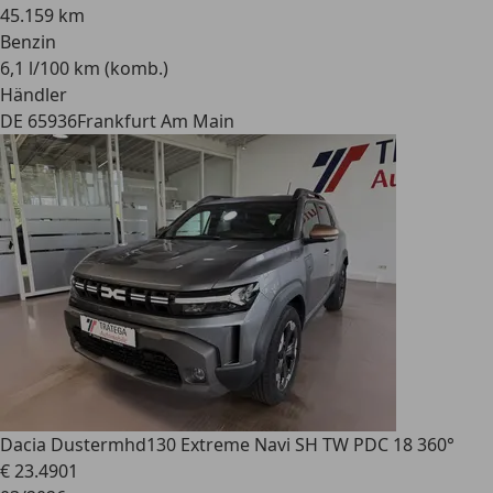
45.159 km
Benzin
6,1 l/100 km (komb.)
Händler
DE 65936
Frankfurt Am Main
Dacia Duster
mhd130 Extreme Navi SH TW PDC 18 360°
€ 23.490
1