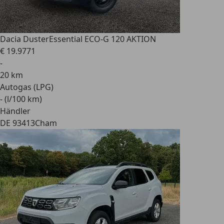
Dacia Duster
Essential ECO-G 120 AKTION
€ 19.977
1
-
20 km
Autogas (LPG)
- (l/100 km)
Händler
DE 93413
Cham