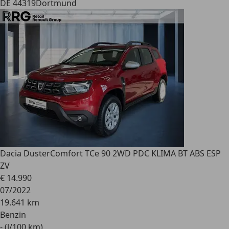
DE 44319
Dortmund
Dacia Duster
Comfort TCe 90 2WD PDC KLIMA BT ABS ESP
ZV
€ 14.990
07/2022
19.641 km
Benzin
- (l/100 km)