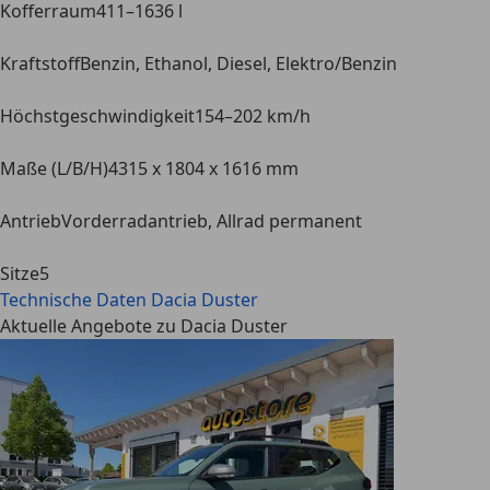
Kofferraum
411–1636 l
Kraftstoff
Benzin, Ethanol, Diesel, Elektro/Benzin
Höchstgeschwindigkeit
154–202 km/h
Maße (L/B/H)
4315 x 1804 x 1616 mm
Antrieb
Vorderradantrieb, Allrad permanent
Sitze
5
Technische Daten
Dacia Duster
Aktuelle Angebote zu Dacia Duster