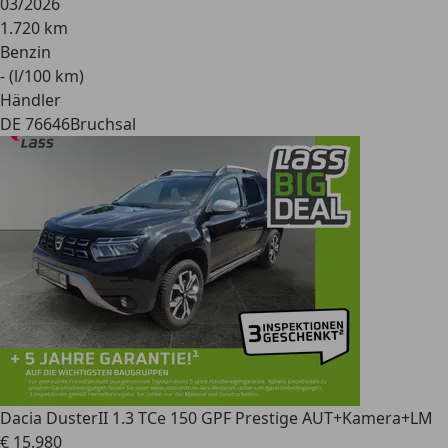
03/2026
1.720 km
Benzin
- (l/100 km)
Händler
DE 76646
Bruchsal
Dacia Duster
II 1.3 TCe 150 GPF Prestige AUT+Kamera+LM
€ 15.980