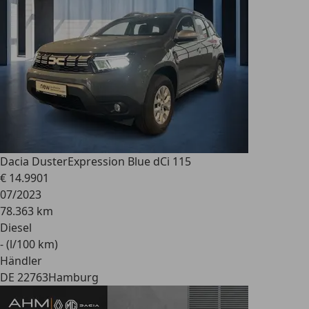
Dacia Duster
Expression Blue dCi 115
€ 14.990
1
07/2023
78.363 km
Diesel
- (l/100 km)
Händler
DE 22763
Hamburg