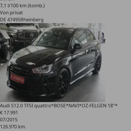
7,1 l/100 km (komb.)
Von privat
DE 47495
Rheinberg
Audi S1
2.0 TFSI quattro*BOSE*NAVI*OZ-FELGEN 18"*
€ 17.991
07/2015
126.970 km