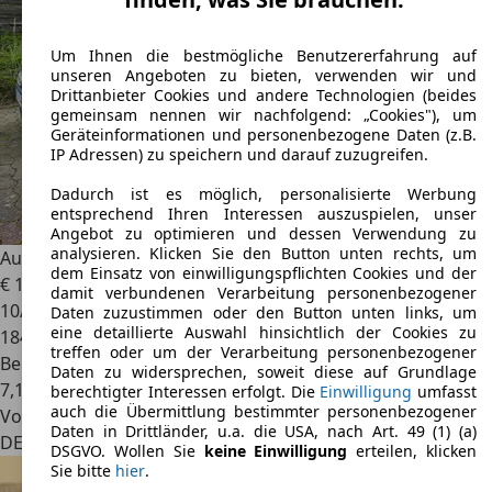
Um Ihnen die bestmögliche Benutzererfahrung auf
unseren Angeboten zu bieten, verwenden wir und
Drittanbieter Cookies und andere Technologien (beides
gemeinsam nennen wir nachfolgend: „Cookies"), um
Geräteinformationen und personenbezogene Daten (z.B.
IP Adressen) zu speichern und darauf zuzugreifen.
Dadurch ist es möglich, personalisierte Werbung
entsprechend Ihren Interessen auszuspielen, unser
Angebot zu optimieren und dessen Verwendung zu
analysieren. Klicken Sie den Button unten rechts, um
Audi S1
S1 Sportback
dem Einsatz von einwilligungspflichten Cookies und der
€ 13.500
damit verbundenen Verarbeitung personenbezogener
10/2014
Daten zuzustimmen oder den Button unten links, um
eine detaillierte Auswahl hinsichtlich der Cookies zu
184.000 km
treffen oder um der Verarbeitung personenbezogener
Benzin
Daten zu widersprechen, soweit diese auf Grundlage
7,1 l/100 km (komb.)
berechtigter Interessen erfolgt. Die
Einwilligung
umfasst
auch die Übermittlung bestimmter personenbezogener
Von privat
Daten in Drittländer, u.a. die USA, nach Art. 49 (1) (a)
DE 38440
Wolfsburg, Stadt
DSGVO. Wollen Sie
keine Einwilligung
erteilen, klicken
Sie bitte
hier
.