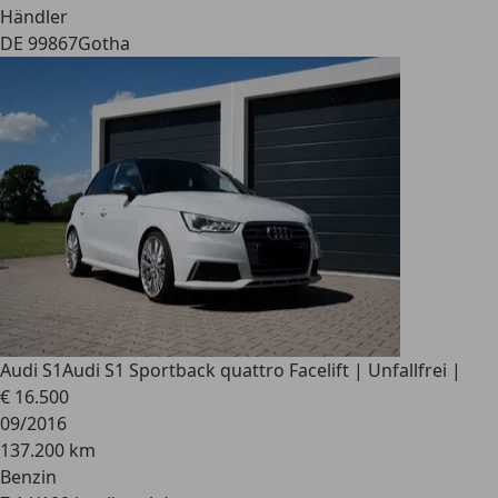
Händler
DE 99867
Gotha
Audi S1
Audi S1 Sportback quattro Facelift | Unfallfrei |
€ 16.500
09/2016
137.200 km
Benzin