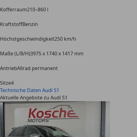
Kofferraum
210–860 l
Kraftstoff
Benzin
Höchstgeschwindigkeit
250 km/h
Maße (L/B/H)
3975 x 1740 x 1417 mm
Antrieb
Allrad permanent
Sitze
4
Technische Daten
Audi S1
Aktuelle Angebote zu Audi S1