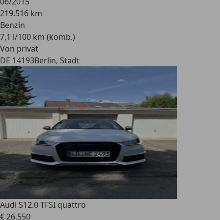
06/2015
219.516 km
Benzin
7,1 l/100 km (komb.)
Von privat
DE 14193
Berlin, Stadt
Audi S1
2.0 TFSI quattro
€ 26.550