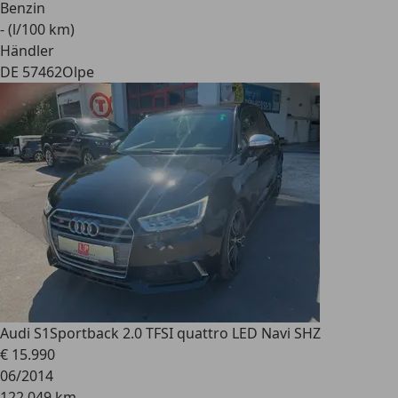
Benzin
- (l/100 km)
Händler
DE 57462
Olpe
Audi S1
Sportback 2.0 TFSI quattro LED Navi SHZ
€ 15.990
06/2014
122.049 km