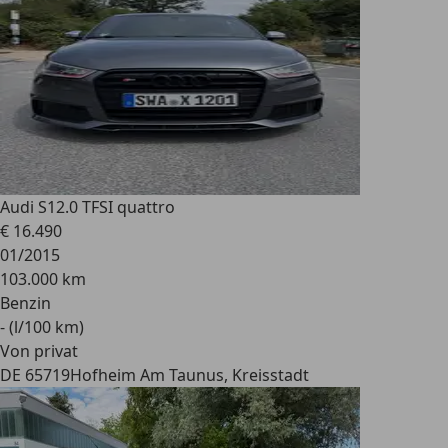
Audi S1
2.0 TFSI quattro
€ 16.490
01/2015
103.000 km
Benzin
- (l/100 km)
Von privat
DE 65719
Hofheim Am Taunus, Kreisstadt