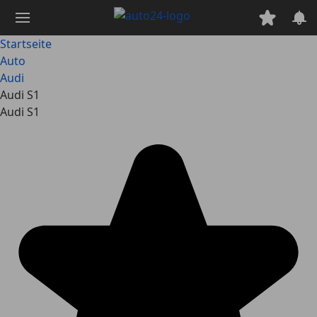
Zum
Hauptinhalt
springen
Startseite
Auto
Audi
Audi S1
Audi S1