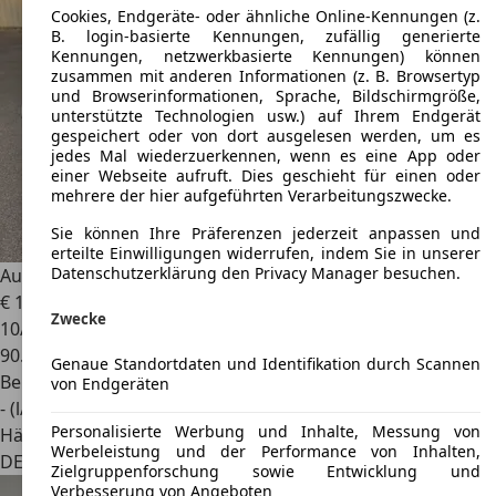
Cookies, Endgeräte- oder ähnliche Online-Kennungen (z.
B. login-basierte Kennungen, zufällig generierte
Kennungen, netzwerkbasierte Kennungen) können
zusammen mit anderen Informationen (z. B. Browsertyp
und Browserinformationen, Sprache, Bildschirmgröße,
unterstützte Technologien usw.) auf Ihrem Endgerät
gespeichert oder von dort ausgelesen werden, um es
jedes Mal wiederzuerkennen, wenn es eine App oder
einer Webseite aufruft. Dies geschieht für einen oder
mehrere der hier aufgeführten Verarbeitungszwecke.
Sie können Ihre Präferenzen jederzeit anpassen und
erteilte Einwilligungen widerrufen, indem Sie in unserer
Datenschutzerklärung den Privacy Manager besuchen.
Audi S1
Sportback 2.0 TFSI quattro
€ 19.999
Zwecke
10/2017
90.920 km
Genaue Standortdaten und Identifikation durch Scannen
Benzin
von Endgeräten
- (l/100 km)
Personalisierte Werbung und Inhalte, Messung von
Händler
Werbeleistung und der Performance von Inhalten,
DE 70736
Fellbach
Zielgruppenforschung sowie Entwicklung und
Verbesserung von Angeboten