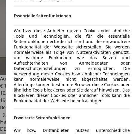
Essentielle Seitenfunktionen
Wir bzw. diese Anbieter nutzen Cookies oder ähnliche
Tools und Technologien, die für die essentielle
Seitenfunktionen erforderlich sind und die einwandfreie
Funktionalität der Webseite sicherstellen. Sie werden
normalerweise als Folge von Nutzeraktivitäten genutzt,
um wichtige Funktionen wie das Setzen und
Aufrechterhalten von Anmeldedaten oder
Datenschutzeinstellungen zu ermöglichen. Die
Verwendung dieser Cookies bzw. ähnlicher Technologien
Audi S1
2.0 TFSI quattro|BOSE|DAB|SHZ|XENON
kann normalerweise nicht abgeschaltet werden.
Allerdings können bestimmte Browser diese Cookies oder
€ 12.900
ähnliche Tools blockieren oder Sie darauf hinweisen. Das
10/2016
Blockieren dieser Cookies oder ähnlicher Tools kann die
190.000 km
Funktionalität der Webseite beeinträchtigen.
Benzin
- (l/100 km)
Erweiterte Seitenfunktionen
Händler
DE 64293
Darmstadt
Wir bzw. Drittanbieter nutzen unterschiedliche