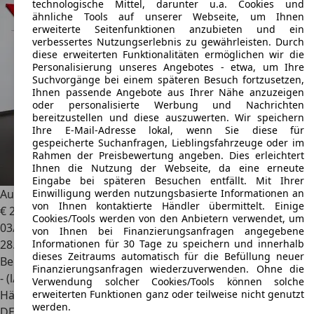
technologische Mittel, darunter u.a. Cookies und
ähnliche Tools auf unserer Webseite, um Ihnen
erweiterte Seitenfunktionen anzubieten und ein
verbessertes Nutzungserlebnis zu gewährleisten. Durch
diese erweiterten Funktionalitäten ermöglichen wir die
Personalisierung unseres Angebotes - etwa, um Ihre
Suchvorgänge bei einem späteren Besuch fortzusetzen,
Ihnen passende Angebote aus Ihrer Nähe anzuzeigen
oder personalisierte Werbung und Nachrichten
bereitzustellen und diese auszuwerten. Wir speichern
Ihre E-Mail-Adresse lokal, wenn Sie diese für
gespeicherte Suchanfragen, Lieblingsfahrzeuge oder im
Rahmen der Preisbewertung angeben. Dies erleichtert
Ihnen die Nutzung der Webseite, da eine erneute
Eingabe bei späteren Besuchen entfällt. Mit Ihrer
Einwilligung werden nutzungsbasierte Informationen an
Audi S1
Sportback 2.0 TFSI quattro*28tkm*gepflegt*
von Ihnen kontaktierte Händler übermittelt. Einige
€ 23.990
Cookies/Tools werden von den Anbietern verwendet, um
03/2016
von Ihnen bei Finanzierungsanfragen angegebene
Informationen für 30 Tage zu speichern und innerhalb
28.500 km
dieses Zeitraums automatisch für die Befüllung neuer
Benzin
Finanzierungsanfragen wiederzuverwenden. Ohne die
- (l/100 km)
Verwendung solcher Cookies/Tools können solche
erweiterten Funktionen ganz oder teilweise nicht genutzt
Händler
werden.
DE 65549
Limburg