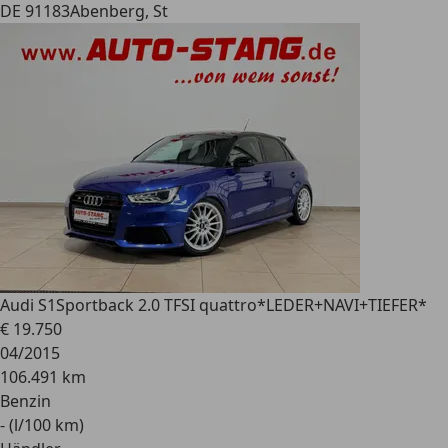
DE 91183
Abenberg, St
Audi S1
Sportback 2.0 TFSI quattro*LEDER+NAVI+TIEFER*
€ 19.750
04/2015
106.491 km
Benzin
- (l/100 km)