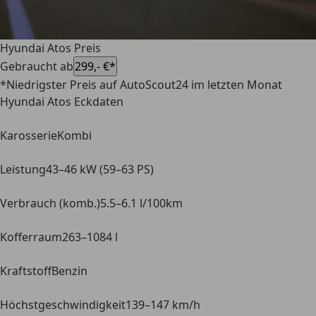
Hyundai Atos Preis
Gebraucht ab
299,- €*
*Niedrigster Preis auf AutoScout24 im letzten Monat
Hyundai Atos Eckdaten
Karosserie
Kombi
Leistung
43–46 kW (59–63 PS)
Verbrauch (komb.)
5.5–6.1 l/100km
Kofferraum
263–1084 l
Kraftstoff
Benzin
Höchstgeschwindigkeit
139–147 km/h