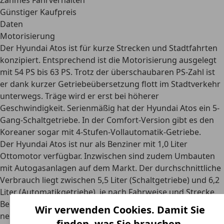
Zahmes Fahrverhalten
Günstiger Kaufpreis
Daten
Motorisierung
Der Hyundai Atos ist
für kurze Strecken und Stadtfahrten
konzipiert
. Entsprechend ist die Motorisierung ausgelegt
mit 54 PS bis 63 PS. Trotz der überschaubaren PS-Zahl ist
er dank kurzer Getriebeübersetzung flott im Stadtverkehr
unterwegs. Träge wird er erst bei höherer
Geschwindigkeit.
Serienmäßig hat der Hyundai Atos ein 5-
Gang-Schaltgetriebe
. In der Comfort-Version gibt es den
Koreaner sogar mit 4-Stufen-Vollautomatik-Getriebe.
Der Hyundai Atos ist nur als Benziner mit 1,0 Liter
Ottomotor verfügbar. Inzwischen sind zudem Umbauten
mit Autogasanlagen auf dem Markt. Der
durchschnittliche
Verbrauch liegt zwischen 5,5 Liter (Schaltgetriebe) und 6,2
Liter (Automatikgetriebe)
, je nach Fahrweise und Strecke.
Bei reinem Stadtverkehr kann der Verbrauch auf etwa
Wir verwenden Cookies. Damit Sie
neun Liter hochschnellen. Außerorts ist der Atos dafür
finden, was Sie brauchen.