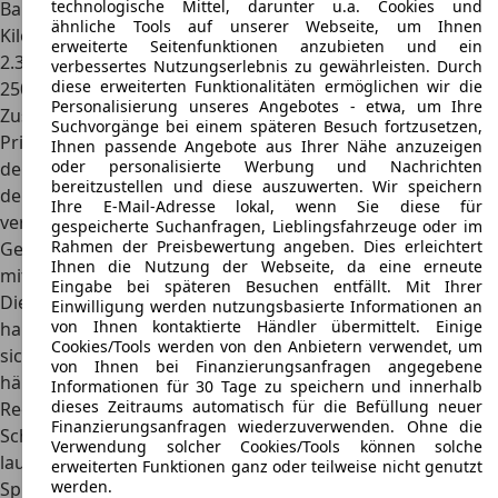
technologische Mittel, darunter u.a. Cookies und
Baujahr, Ausstattung, allgemeinem Zustand und
ähnliche Tools auf unserer Webseite, um Ihnen
Kilometerstand liegen sie preislich zwischen 1.100 und
erweiterte Seitenfunktionen anzubieten und ein
2.300 Euro. Besonders günstige Exemplare sind bereits ab
verbessertes Nutzungserlebnis zu gewährleisten. Durch
diese erweiterten Funktionalitäten ermöglichen wir die
250 Euro verfügbar, allerdings sollte hier der technische
Personalisierung unseres Angebotes - etwa, um Ihre
Zustand genau geprüft werden. Weiterhin bieten auch
Suchvorgänge bei einem späteren Besuch fortzusetzen,
Privatpersonen gebrauchte Atos-Varianten an. Meist ist
Ihnen passende Angebote aus Ihrer Nähe anzuzeigen
oder personalisierte Werbung und Nachrichten
der
private Kauf günstiger, aber auch Risiko behaftet
, was
bereitzustellen und diese auszuwerten. Wir speichern
den technischen Zustand des Autos angeht. Händler
Ihre E-Mail-Adresse lokal, wenn Sie diese für
verlangen etwas mehr, müssen dafür ein Jahr
gespeicherte Suchanfragen, Lieblingsfahrzeuge oder im
Rahmen der Preisbewertung angeben. Dies erleichtert
Gewährleistung geben. Zudem bieten Händler im Verbund
Ihnen die Nutzung der Webseite, da eine erneute
mit Banken oft Finanzierungen an.
Eingabe bei späteren Besuchen entfällt. Mit Ihrer
Die Kosten für Steuern und Versicherung des Microvans
Einwilligung werden nutzungsbasierte Informationen an
von Ihnen kontaktierte Händler übermittelt. Einige
halten sich in Grenzen. Dank seiner Euro-4-Norm begnügt
Cookies/Tools werden von den Anbietern verwendet, um
sich das Zollamt mit 74,25 Euro jährlich. Die Versicherung
von Ihnen bei Finanzierungsanfragen angegebene
hängt vom individuellen Schadenfreiheitsrabatt, der
Informationen für 30 Tage zu speichern und innerhalb
dieses Zeitraums automatisch für die Befüllung neuer
Regional- und Typklasse sowie dem Versicherer ab. Im
Finanzierungsanfragen wiederzuverwenden. Ohne die
Schnitt gibt der ADAC die
durchschnittlich anfallenden
Verwendung solcher Cookies/Tools können solche
laufenden Kosten mit 25 Cent pro Kilometer
an. Der
erweiterten Funktionen ganz oder teilweise nicht genutzt
werden.
Spritverbrauch sollte bei Gelegenheitsfahrern nicht stark