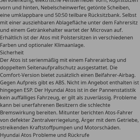
Servolenkung, elektrische Fensterheber vorn, Kopfstützen
vorn und hinten, Nebelscheinwerfer, getönte Scheiben,
eine umklappbare und 50:50 teilbare Rücksitzbank
. Selbst
mit einer ausziehbaren Ablagefläche unter dem Fahrersitz
und einem Getränkehalter wartet der Microvan auf.
Erhältlich ist der Atos mit Polstersitzen in verschiedenen
Farben und optionaler Klimaanlage.
Sicherheit
Der Atos ist serienmäßig mit einem Fahrerairbag und
doppeltem Seitenaufprallschutz ausgestattet. Die
Comfort-Version bietet zusätzlich einen Beifahrer-Airbag.
Gegen Aufpreis gibt es ABS. Nicht im Angebot enthalten ist
hingegen ESP. Der Hyundai Atos ist
in der Pannenstatistik
kein auffälliges Fahrzeug
, er gilt als zuverlässig. Probleme
kann bei unerfahrenen Besitzern die schlechte
Bremswirkung bereiten. Mitunter berichten Atos-Fahrer
von defekter Zentralverriegelung, Ärger mit dem Getriebe,
streikenden Kraftstoffpumpen und Motorschäden.
Hyundai Atos Probleme und Rückrufe