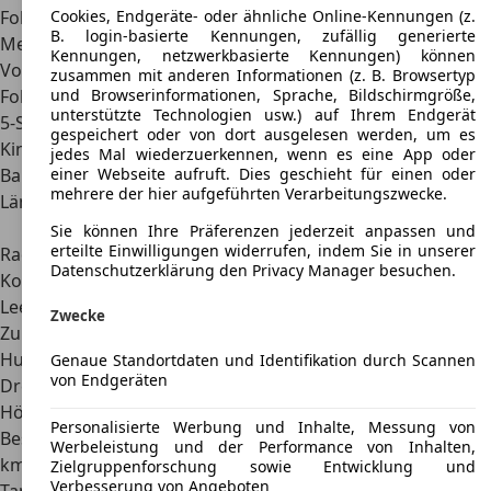
Folgemodell, der Atos Prime, mit 3,49 Meter Länge, 1,49
Cookies, Endgeräte- oder ähnliche Online-Kennungen (z.
B. login-basierte Kennungen, zufällig generierte
Meter Breite und 1,58 Meter Höhe. Das Van-Gefühl des
Kennungen, netzwerkbasierte Kennungen) können
Vorgängers gab er nicht wieder, weshalb Hyundai das
zusammen mit anderen Informationen (z. B. Browsertyp
Folgemodell wieder vergrößerte. Der Hyundai Atos ist ein
und Browserinformationen, Sprache, Bildschirmgröße,
unterstützte Technologien usw.) auf Ihrem Endgerät
5-Sitzer, auch wenn der mittlere hintere Platz eher für
gespeichert oder von dort ausgelesen werden, um es
Kinder oder XS-Size Erwachsene gedacht ist
.
jedes Mal wiederzuerkennen, wenn es eine App oder
Bauzeit
1998 – 2008
einer Webseite aufruft. Dies geschieht für einen oder
mehrere der hier aufgeführten Verarbeitungszwecke.
Länge, Breite, Höhe
3,5 m x 1,4 m – 1,5 m x 1,5m –
1,6 m
Sie können Ihre Präferenzen jederzeit anpassen und
erteilte Einwilligungen widerrufen, indem Sie in unserer
Radstand
2,4 m
Datenschutzerklärung den Privacy Manager besuchen.
Kofferraumvolumen
263 l – 1.084 l
Leergewicht
822 kg – 959 kg
Zwecke
Zulässiges Gesamtgewicht
1.316 kg – 1.336 kg
Hubraum
1.086 cm³
Genaue Standortdaten und Identifikation durch Scannen
von Endgeräten
Drehmoment
97 Nm
Höchstgeschwindigkeit
147 km/h
Personalisierte Werbung und Inhalte, Messung von
Beschleunigung 0 auf 100
15,8 s
Werbeleistung und der Performance von Inhalten,
km/h
Zielgruppenforschung sowie Entwicklung und
Verbesserung von Angeboten