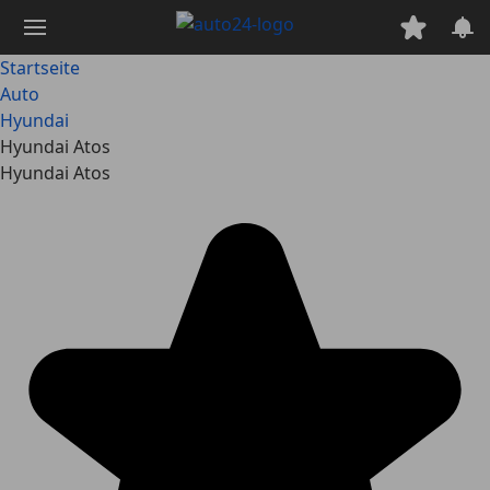
Zum
Hauptinhalt
springen
Startseite
Auto
Hyundai
Hyundai Atos
Hyundai Atos