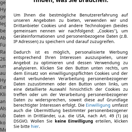
genügsam.
Hyundai hat den Atos mit bemerkenswertem Raum bei
Um Ihnen die bestmögliche Benutzererfahrung auf
geringen Abmessungen produziert. Das kompakte Gefährt
unseren Angeboten zu bieten, verwenden wir und
legt ein sicheres Fahrverhalten an den Tag. Den Elchtest
Drittanbieter Cookies und andere Technologien (beides
bestand es ohne elektronische Fahrwerkshilfe.
gemeinsam nennen wir nachfolgend: „Cookies"), um
Geräteinformationen und personenbezogene Daten (z.B.
Abmessungen
IP Adressen) zu speichern und darauf zuzugreifen.
Für seine kompakte Statur ist der Hyundai Atos ein echtes
Raumwunder. Sein normales
Kofferraumvolumen beträgt
Dadurch ist es möglich, personalisierte Werbung
entsprechend Ihren Interessen auszuspielen, unser
263 Liter
. Dank Heckklappe ist er gut zu beladen. Bei
Angebot zu optimieren und dessen Verwendung zu
umgeklappter Rücksitzbank erweitert sich das Volumen
analysieren. Klicken Sie den Button unten rechts, um
auf 889 Liter (Atos Prime 1. Generation) bis zu 1.084 Liter.
dem Einsatz von einwilligungspflichten Cookies und der
damit verbundenen Verarbeitung personenbezogener
Hyundai stattete seinen Atos serienmäßig gut aus. An
Daten zuzustimmen oder den Button unten links, um
Extras bot der koreanische Autohersteller
ABS,
eine detaillierte Auswahl hinsichtlich der Cookies zu
Klimaanlage, Automatikgetriebe und Metallic-Lackierung
treffen oder um der Verarbeitung personenbezogener
Daten zu widersprechen, soweit diese auf Grundlage
an.
berechtigter Interessen erfolgt. Die
Einwilligung
umfasst
Als der erste Atos 1998 auf den deutschen Markt kam,
auch die Übermittlung bestimmter personenbezogener
überraschte er mit einem guten Platzangebot bei
Daten in Drittländer, u.a. die USA, nach Art. 49 (1) (a)
DSGVO. Wollen Sie
keine Einwilligung
erteilen, klicken
kompakten Abmessungen von 3,49 Meter Länge, 1,49
Sie bitte
hier
.
Meter Breite und 1,62 Meter Höhe. Etwas kleiner fiel das