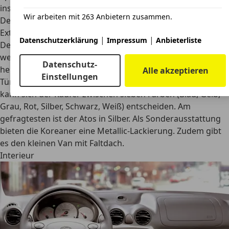
ins Gewicht fallen.
Wir arbeiten mit 263 Anbietern zusammen.
Design
Exterieur
|
|
Datenschutzerklärung
Impressum
Anbieterliste
Der Hyundai Atos hat ein eher schlichtes Erscheinungsbild,
weshalb die großen Scheinwerfer besonders
Datenschutz-
hervorstechen. Der Kleinstwagen bietet serienmäßig vier
Alle akzeptieren
Einstellungen
Türen und eine bequem zu öffnende Heckklappe. Farblich
kann sich der Käufer zwischen sieben Farben (Blau, Gelb,
Grau, Rot, Silber, Schwarz, Weiß) entscheiden. Am
gefragtesten ist der Atos in Silber. Als Sonderausstattung
bieten die Koreaner eine Metallic-Lackierung. Zudem gibt
es den kleinen Van mit Faltdach.
Interieur