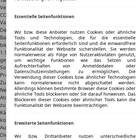
Tankvolumen
35 l
Verbrauch
4,9 l – 6,8 l
CO2-Emissionen
131 g – 151 g
Essentielle Seitenfunktionen
Varianten
Den Hyundai Atos gibt es in den Ausstattungsvarianten
Wir bzw. diese Anbieter nutzen Cookies oder ähnliche
Basis (1.0 oder 1.1), GL, GLS und Comfort.
GLS und Comfort
Tools und Technologien, die für die essentielle
Seitenfunktionen erforderlich sind und die einwandfreie
bieten ein Automatikgetriebe
. Zudem hat Hyundai in der
Funktionalität der Webseite sicherstellen. Sie werden
1.1.-Version verschiedene Sondermodelle auf den Markt
normalerweise als Folge von Nutzeraktivitäten genutzt,
gebracht, wie etwa den EM-Star, Flower, Ole und eine
um wichtige Funktionen wie das Setzen und
Aufrechterhalten von Anmeldedaten oder
Sonderedition.
Datenschutzeinstellungen zu ermöglichen. Die
Preis
Verwendung dieser Cookies bzw. ähnlicher Technologien
Zu Produktionsbeginn hatte der Hyundai Atos einen
kann normalerweise nicht abgeschaltet werden.
Allerdings können bestimmte Browser diese Cookies oder
Neupreis von 8.176 Euro in der Grundausstattung
. Der
ähnliche Tools blockieren oder Sie darauf hinweisen. Das
Atos 1.1 Comfort mit Schaltgetriebe schlug mit 9.290 Euro
Blockieren dieser Cookies oder ähnlicher Tools kann die
zu Buche. Für den Atos 1.0 GLS Automatik musste der
Funktionalität der Webseite beeinträchtigen.
Käufer schon 10.676 Euro bezahlen. Der Atos Prime
kostete in der Grundversion 8.431 Euro, für die
Erweiterte Seitenfunktionen
Automatikversion wurden 11.290 Euro fällig.
Die
Auswahl an gebrauchten Atos ist groß
. Abhängig von
Wir bzw. Drittanbieter nutzen unterschiedliche