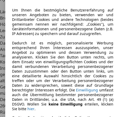
Hyundai Pony
GLS 1,5
Um Ihnen die bestmögliche Benutzererfahrung auf
Länge
4,10 m
unseren Angeboten zu bieten, verwenden wir und
Breite
1,60 m
Drittanbieter Cookies und andere Technologien (beides
Höhe
1,36 m
gemeinsam nennen wir nachfolgend: „Cookies"), um
Geräteinformationen und personenbezogene Daten (z.B.
Leergewicht
1.010 kg
IP Adressen) zu speichern und darauf zuzugreifen.
Zuladung
440 kg
Dachlast
50 kg
Dadurch ist es möglich, personalisierte Werbung
entsprechend Ihren Interessen auszuspielen, unser
Anhängelast
1.000 kg
Angebot zu optimieren und dessen Verwendung zu
Tankinhalt
45 l
analysieren. Klicken Sie den Button unten rechts, um
Kofferraum-Volumen
260 l bis 480 l
dem Einsatz von einwilligungspflichten Cookies und der
damit verbundenen Verarbeitung personenbezogener
Insgesamt gesehen ist der Hyundai Pony
mit einem
Daten zuzustimmen oder den Button unten links, um
geringen Leergewicht
ausgezeichnet. Das macht es dem
eine detaillierte Auswahl hinsichtlich der Cookies zu
alten Fahrzeug möglich, vergleichsweise hohe
treffen oder um der Verarbeitung personenbezogener
Daten zu widersprechen, soweit diese auf Grundlage
Geschwindigkeiten zu erreichen. Allerdings ist die nur
berechtigter Interessen erfolgt. Die
Einwilligung
umfasst
mäßige Fahrstabilität auch darauf zurückzuführen.
auch die Übermittlung bestimmter personenbezogener
Der normale Kofferraum hat ein Volumen von kompakten
Daten in Drittländer, u.a. die USA, nach Art. 49 (1) (a)
DSGVO. Wollen Sie
keine Einwilligung
erteilen, klicken
260 Litern, wenn die Rücksitzbank besetzt ist. Werden die
Sie bitte
hier
.
Rücksitzlehnen nach vorne geklappt,
erhöht sich das