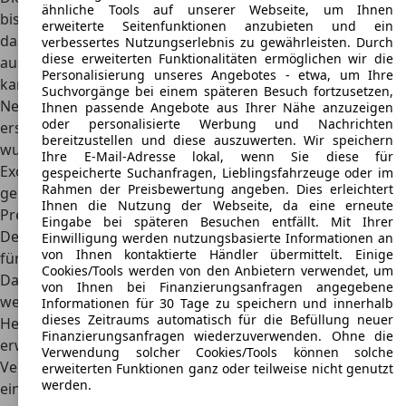
ähnliche Tools auf unserer Webseite, um Ihnen
bis 1994 produziert
. Die größte Änderung bestand darin,
erweiterte Seitenfunktionen anzubieten und ein
dass die Fahrzeuge nun mit einem Frontantrieb
verbessertes Nutzungserlebnis zu gewährleisten. Durch
diese erweiterten Funktionalitäten ermöglichen wir die
ausgeliefert wurden. Auch eine weitere Karosserieform
Personalisierung unseres Angebotes - etwa, um Ihre
kam auf den Markt: ein Hyundai S Coupé. Mit diesen
Suchvorgänge bei einem späteren Besuch fortzusetzen,
Neuerungen konnten die Koreaner den Hyundai Pony
Ihnen passende Angebote aus Ihrer Nähe anzuzeigen
oder personalisierte Werbung und Nachrichten
erstmalig auch in die USA exportieren. In einigen Fällen
bereitzustellen und diese auszuwerten. Wir speichern
wurde
der Hyundai Pony auch unter dem Namen Hyundai
Ihre E-Mail-Adresse lokal, wenn Sie diese für
Excel, Hyundai Presto oder Mitsubishi Precis
auf den Markt
gespeicherte Suchanfragen, Lieblingsfahrzeuge oder im
Rahmen der Preisbewertung angeben. Dies erleichtert
gebracht.
Ihnen die Nutzung der Webseite, da eine erneute
Preis
Eingabe bei späteren Besuchen entfällt. Mit Ihrer
Der Hyundai Pony wurde Anfang der Neunzigerjahre neu
Einwilligung werden nutzungsbasierte Informationen an
von Ihnen kontaktierte Händler übermittelt. Einige
für umgerechnet 10.000 Euro in der Basisversion verkauft.
Cookies/Tools werden von den Anbietern verwendet, um
Damit galt das Auto als bezahlbares Fahrzeug auch für
von Ihnen bei Finanzierungsanfragen angegebene
weniger Betuchte.
Informationen für 30 Tage zu speichern und innerhalb
dieses Zeitraums automatisch für die Befüllung neuer
Heute gibt es den Pony nur noch als Gebrauchtwagen zu
Finanzierungsanfragen wiederzuverwenden. Ohne die
erwerben. Allerdings sind nur sehr wenige Modelle im
Verwendung solcher Cookies/Tools können solche
Verkauf und Interessierte müssen regelrecht suchen, um
erweiterten Funktionen ganz oder teilweise nicht genutzt
werden.
ein Fahrzeug zu finden. Wer Glück hat, kann es oftmals