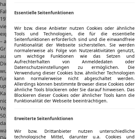
hatte noch einen Hinterradantrieb und ein einfaches
Fahrwerk. Bereits 1976 gab es eine Pick-up-Version und
Essentielle Seitenfunktionen
1977 einen Kombi. Aufgrund des großen Erfolges wurden
viele Fahrzeuge in den ersten Jahren nach Ecuador
Wir bzw. diese Anbieter nutzen Cookies oder ähnliche
exportiert. Später erfolgte eine Ausfuhr auch nach Europa
Tools und Technologien, die für die essentielle
Seitenfunktionen erforderlich sind und die einwandfreie
– allerdings nur nach Belgien, Niederlande, Spanien und
Funktionalität der Webseite sicherstellen. Sie werden
Griechenland. Nach Deutschland wurden keine Fahrzeuge
normalerweise als Folge von Nutzeraktivitäten genutzt,
ausgeliefert.
um wichtige Funktionen wie das Setzen und
Aufrechterhalten von Anmeldedaten oder
Die
zweite Generation mit dem Namen Hyundai Pony II
Datenschutzeinstellungen zu ermöglichen. Die
wurde 1982 bis 1988 produziert
. Die Karosserie gab es als
Verwendung dieser Cookies bzw. ähnlicher Technologien
fünftürige Fließheck-Limousine und als zweitürigen Pick-
kann normalerweise nicht abgeschaltet werden.
Allerdings können bestimmte Browser diese Cookies oder
up. Neue Export-Länder waren Großbritannien und
ähnliche Tools blockieren oder Sie darauf hinweisen. Das
Kanada. Für die USA entsprachen die Abgasgrenzwerte
Blockieren dieser Cookies oder ähnlicher Tools kann die
nicht den dortigen Richtlinien. Besonders der
Funktionalität der Webseite beeinträchtigen.
Verkaufserfolg in Kanada überraschte die Koreaner. Über
50.000 verkaufte Exemplare im Jahr 1984 sorgten dafür,
Erweiterte Seitenfunktionen
dass das meistverkaufte Auto in Kanada ein Hyundai Pony
war
.
Wir bzw. Drittanbieter nutzen unterschiedliche
technologische Mittel, darunter u.a. Cookies und
Die
dritte Generation des Hyundai Pony wurde von 1985