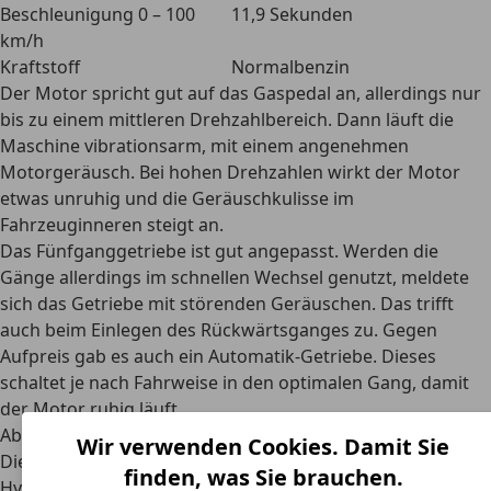
Beschleunigung 0 – 100
11,9 Sekunden
km/h
Kraftstoff
Normalbenzin
Der Motor spricht gut auf das Gaspedal an, allerdings nur
bis zu einem mittleren Drehzahlbereich. Dann
läuft die
Maschine vibrationsarm, mit einem angenehmen
Motorgeräusch
. Bei hohen Drehzahlen wirkt der Motor
etwas unruhig und die Geräuschkulisse im
Fahrzeuginneren steigt an.
Das Fünfganggetriebe ist gut angepasst. Werden die
Gänge allerdings im schnellen Wechsel genutzt, meldete
sich das Getriebe mit störenden Geräuschen. Das trifft
auch beim Einlegen des Rückwärtsganges zu. Gegen
Aufpreis gab es auch ein Automatik-Getriebe. Dieses
schaltet je nach Fahrweise in den optimalen Gang, damit
der Motor ruhig läuft.
Abmessungen
Wir verwenden Cookies. Damit Sie
Die folgende Übersicht zeigt die Abmessungen des
finden, was Sie brauchen.
Hyundai Pony GLS 1,5
: