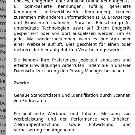
Cookies, Endgeräte- oder ähnliche Online-Kennungen (z.
Volumen auf 480 Liter
. Die Lehne ist asymmetrisch teilbar,
B. login-basierte Kennungen, zufällig generierte
damit lange und schmale Gepäckstücke transportiert
Kennungen, netzwerkbasierte Kennungen) können
werden können. In diesem Fall kann auf dem Rücksitz
zusammen mit anderen Informationen (z. B. Browsertyp
und Browserinformationen, Sprache, Bildschirmgröße,
trotzdem ein Passagier sitzen.
unterstützte Technologien usw.) auf Ihrem Endgerät
Die
beiden Radkästen lassen im vorderen Kofferraum nur
gespeichert oder von dort ausgelesen werden, um es
wenig Platz
in der Breite zu. Die Hecktür lässt sich nicht
jedes Mal wiederzuerkennen, wenn es eine App oder
einer Webseite aufruft. Dies geschieht für einen oder
ganz nach oben öffnen, sodass sich darunter stehende
mehrere der hier aufgeführten Verarbeitungszwecke.
Personen schnell den Kopf stoßen können.
Unter dem Kofferraumboden befindet sich das
Sie können Ihre Präferenzen jederzeit anpassen und
erteilte Einwilligungen widerrufen, indem Sie in unserer
Reserverad. Dieses kann nur entnommen werden, wenn
Datenschutzerklärung den Privacy Manager besuchen.
der Kofferraum leer ist. Im gesamten
hinteren Raum ist
kein zusätzliches Staufach eingebaut
. Selbst das
Zwecke
vorgeschriebene Warndreieck und der Verbandskasten
können nirgendwo befestigt werden. In der Hecktür
Genaue Standortdaten und Identifikation durch Scannen
von Endgeräten
befindet sich ein Schloss, mit dem der Kofferraum
verriegelt werden kann.
Personalisierte Werbung und Inhalte, Messung von
Varianten
Werbeleistung und der Performance von Inhalten,
Die
erste Generation vom Hyundai Pony wurde zwischen
Zielgruppenforschung sowie Entwicklung und
Verbesserung von Angeboten
1975 und 1981 produziert
. Die Limousine mit vier Türen