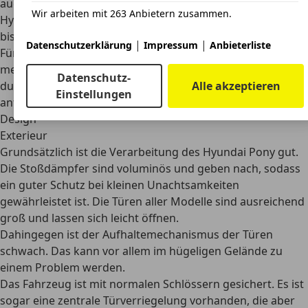
auch günstig erwerben. So sind
Angebote für einen
Wir arbeiten mit 263 Anbietern zusammen.
Hyundai Pony mit 100.000 Kilometer Laufleistung für 1.000
bis 2.000 Euro möglich
.
|
|
Datenschutzerklärung
Impressum
Anbieterliste
Für die laufenden Kosten ist das Baujahr entscheidend. Die
meisten Fahrzeuge können eventuell als Oldtimer
Datenschutz-
durchgehen, für die lediglich günstige Pauschbeträge
Alle akzeptieren
Einstellungen
anfallen.
Design
Exterieur
Grundsätzlich ist die Verarbeitung des Hyundai Pony gut.
Die
Stoßdämpfer sind voluminös
und geben nach, sodass
ein guter Schutz bei kleinen Unachtsamkeiten
gewährleistet ist. Die Türen aller Modelle sind ausreichend
groß und lassen sich leicht öffnen.
Dahingegen ist der Aufhaltemechanismus der Türen
schwach. Das kann vor allem im hügeligen Gelände zu
einem Problem werden.
Das Fahrzeug ist mit normalen Schlössern gesichert. Es ist
sogar
eine zentrale Türverriegelung vorhanden
, die aber