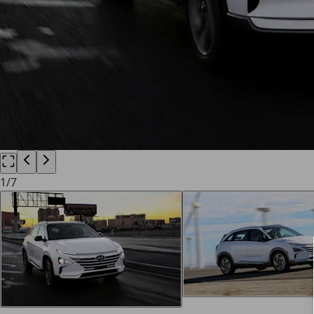
1
/
7