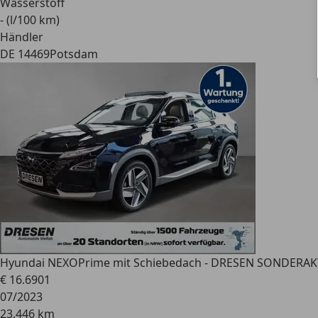
Wasserstoff
- (l/100 km)
Händler
DE 14469
Potsdam
Hyundai NEXO
Prime mit Schiebedach - DRESEN SONDERA
€ 16.690
1
07/2023
23.446 km