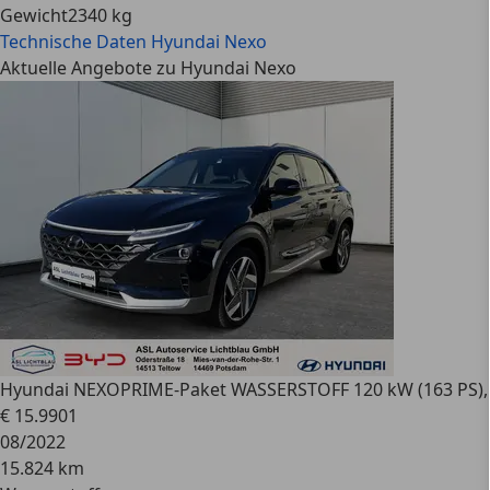
Gewicht
2340 kg
Technische Daten
Hyundai Nexo
Aktuelle Angebote zu Hyundai Nexo
Hyundai NEXO
PRIME-Paket WASSERSTOFF 120 kW (163 PS), 
€ 15.990
1
08/2022
15.824 km