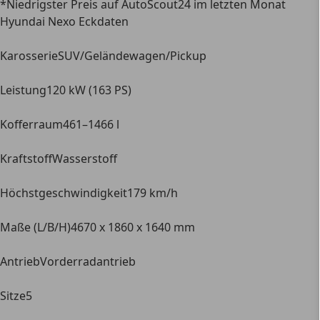
*Niedrigster Preis auf AutoScout24 im letzten Monat
Hyundai Nexo Eckdaten
Karosserie
SUV/Geländewagen/Pickup
Leistung
120 kW (163 PS)
Kofferraum
461–1466 l
Kraftstoff
Wasserstoff
Höchstgeschwindigkeit
179 km/h
Maße (L/B/H)
4670 x 1860 x 1640 mm
Antrieb
Vorderradantrieb
Sitze
5