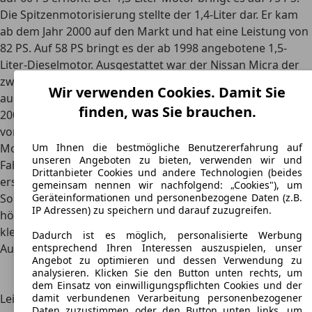
Die Spitzenmotorisierung stellte der 1,4-Liter dar. Er kam
ab dem Jahr 2000 auf den Markt und hat eine Leistung von
82 PS. Auf 58 PS bringt es der ab 1998 angebotene 1,5-
Liter-Dieselmotor. Ausgestattet war der Nissan Micra der
zweiten Generation mit einem Schaltgetriebe, wahlweise
Wir verwenden Cookies. Damit Sie
auch mit einer Automatik.
finden, was Sie brauchen.
2003 wurde die dritte Generation des Kleinwagens
vorgestellt. Insgesamt sind es genügsame und
sparsame
Um Ihnen die bestmögliche Benutzererfahrung auf
Motoren
mit ausreichend Leistung für das kleine
unseren Angeboten zu bieten, verwenden wir und
Fahrzeug. Lediglich der 1,2-Liter-Motor machte in den
Drittanbieter Cookies und andere Technologien (beides
ersten beiden Produktionsjahren mit seiner Steuerkette
gemeinsam nennen wir nachfolgend: „Cookies"), um
Geräteinformationen und personenbezogene Daten (z.B.
Sorgen. Dies wurde jedoch schnell behoben und
IP Adressen) zu speichern und darauf zuzugreifen.
höherwertige Ketten verbaut. Auch hier war für den
kleinen Fronttriebler ein Schaltgetriebe Serie. Eine
Dadurch ist es möglich, personalisierte Werbung
entsprechend Ihren Interessen auszuspielen, unser
Automatik gab es optional.
Angebot zu optimieren und dessen Verwendung zu
Motor
1
1,2
1,2
1,4
1,5
1,5
1,5
1,6
analysieren. Klicken Sie den Button unten rechts, um
dCi
dCi
dCi
160SR
dem Einsatz von einwilligungspflichten Cookies und der
damit verbundenen Verarbeitung personenbezogener
Leistung
65 PS
65 PS
80 PS
88 PS
65 PS
82 PS
86 PS
110
Daten zuzustimmen oder den Button unten links, um