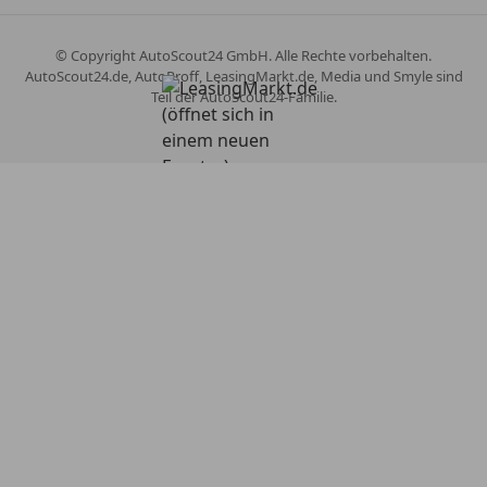
© Copyright
AutoScout24 GmbH. Alle Rechte vorbehalten.
AutoScout24.de, AutoProff, LeasingMarkt.de, Media und Smyle sind
Teil der AutoScout24-Familie.