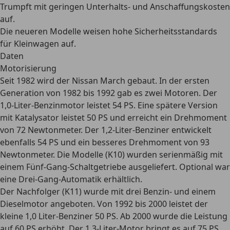
Trumpft mit geringen Unterhalts- und Anschaffungskosten
auf.
Die neueren Modelle weisen hohe Sicherheitsstandards
für Kleinwagen auf.
Daten
Motorisierung
Seit 1982 wird der Nissan March gebaut. In der ersten
Generation von 1982 bis 1992 gab es zwei Motoren. Der
1,0-Liter-Benzinmotor leistet 54 PS. Eine spätere Version
mit Katalysator leistet 50 PS und erreicht ein Drehmoment
von 72 Newtonmeter. Der 1,2-Liter-Benziner entwickelt
ebenfalls 54 PS und ein besseres Drehmoment von 93
Newtonmeter. Die Modelle (K10) wurden
serienmäßig mit
einem Fünf-Gang-Schaltgetriebe
ausgeliefert. Optional war
eine Drei-Gang-Automatik erhältlich.
Der
Nachfolger (K11) wurde mit drei Benzin- und einem
Dieselmotor
angeboten. Von 1992 bis 2000 leistet der
kleine 1,0 Liter-Benziner 50 PS. Ab 2000 wurde die Leistung
auf 60 PS erhöht. Der 1,3-Liter-Motor bringt es auf 75 PS.