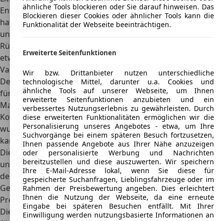
ähnliche Tools blockieren oder Sie darauf hinweisen. Das
Entladen recht schwer. Der March der letzten Generation
Blockieren dieser Cookies oder ähnlicher Tools kann die
hat eine Länge von 4 Metern, eine Breite von 1,73 Metern
Funktionalität der Webseite beeinträchtigen.
und eine Höhe von 1,46 Metern. Bei voller Belegung der
Rückbank wird es in der hinteren Reihe des Fünfsitzers
Erweiterte Seitenfunktionen
etwas eng.
Varianten
Wir bzw. Drittanbieter nutzen unterschiedliche
Der Nissan Micra wurde vor allem als
zweitüriger und
technologische Mittel, darunter u.a. Cookies und
ähnliche Tools auf unserer Webseite, um Ihnen
fünftüriger Kleinwagen
gebaut. Auf dem japanischen
erweiterte Seitenfunktionen anzubieten und ein
Markt gab es in der zweiten Generation auch eine
verbessertes Nutzungserlebnis zu gewährleisten. Durch
Kombivariante (Nissan March Box). Von 2005 bis 2006
diese erweiterten Funktionalitäten ermöglichen wir die
Personalisierung unseres Angebotes - etwa, um Ihre
wurde zudem ein Cabriolet angeboten. Mit dem 160 SR
Suchvorgänge bei einem späteren Besuch fortzusetzen,
kam eine sportliche Version des Micra in den Handel.
Ihnen passende Angebote aus Ihrer Nähe anzuzeigen
Dieser wurde mit einer Leistung von 110 PS ausgestattet
oder personalisierte Werbung und Nachrichten
bereitzustellen und diese auszuwerten. Wir speichern
und verfügt über Spoiler und Aluminiumrädern. Zwischen
Ihre E-Mail-Adresse lokal, wenn Sie diese für
den Jahren 2009 und 2010 feierte der Micra seinen 25.
gespeicherte Suchanfragen, Lieblingsfahrzeuge oder im
Geburtstag. Dazu gab es ein Sondermodell.
Rahmen der Preisbewertung angeben. Dies erleichtert
Ihnen die Nutzung der Webseite, da eine erneute
Preis
Eingabe bei späteren Besuchen entfällt. Mit Ihrer
Die
Neupreise für den Cityflitzer beginnen bei 19.350 Euro
Einwilligung werden nutzungsbasierte Informationen an