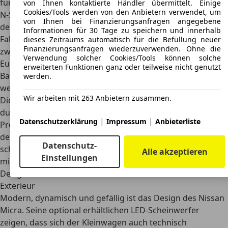
für die Basisversion Acenta. Die sportliche und gehobene
von Ihnen kontaktierte Händler übermittelt. Einige
Cookies/Tools werden von den Anbietern verwendet, um
N-Sport-Ausstattung kostet ab 22.150 Euro. Gebraucht ist
von Ihnen bei Finanzierungsanfragen angegebene
der Micra, je nach Generation, günstig zu haben. Die
Informationen für 30 Tage zu speichern und innerhalb
Fahrzeuge der
ersten Generation kosten gebraucht
dieses Zeitraums automatisch für die Befüllung neuer
Finanzierungsanfragen wiederzuverwenden. Ohne die
zwischen 2.000 und 4.000 Euro
. Der K 11 ist ab etwa 1.000
Verwendung solcher Cookies/Tools können solche
Euro erhältlich. Ab 1.500 Euro lassen sich Autos der
erweiterten Funktionen ganz oder teilweise nicht genutzt
Baureihe K 12 finden. Neuere Micra der vierten Generation
werden.
werden ab etwa 2.500 Euro gehandelt.
Wir arbeiten mit 263 Anbietern zusammen.
Die laufenden Kosten des Nissan March sind
durchschnittlich bis niedrig. Bei einem Beitragssatz von 50
|
|
Datenschutzerklärung
Impressum
Anbieterliste
Prozent kostet beispielsweise der Nissan Micra IG-T 92 in
der Versicherung rund 410 Euro im Jahr. Die Vollkasko
Datenschutz-
schlägt mit weiteren 480 Euro zu Buche. Die Kfz-Steuer ist
Alle akzeptieren
Einstellungen
mit 36 Euro im Jahr sehr niedrig.
Design
Exterieur
Modern, dynamisch und gefällig
ist das Design des Nissan
Micra. Seine optional erhältlichen LED-Scheinwerfer
zeigen, dass sich der Kleinwagen auch technisch