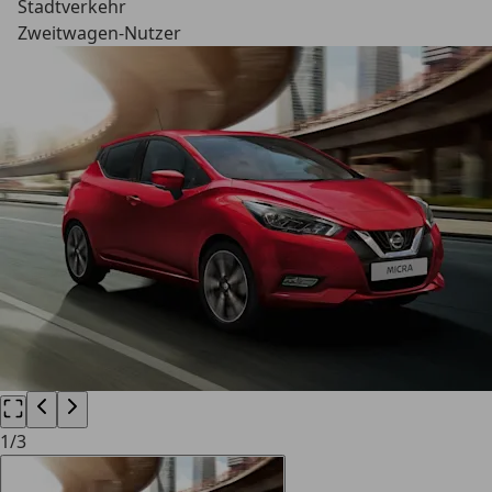
Stadtverkehr
Zweitwagen-Nutzer
1
/
3