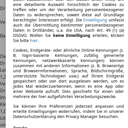
PS
eine detaillierte Auswahl hinsichtlich der Cookies zu
Drehmoment
90
110
110
128
160
185
200
153
treffen oder um der Verarbeitung personenbezogener
Daten zu widersprechen, soweit diese auf Grundlage
Nm
Nm
Nm
Nm
Nm
Nm
Nm
Nm
berechtigter Interessen erfolgt. Die
Einwilligung
umfasst
Verbrauch
5,8
5,9
6,6
6,8
4,6
4,5
4,7
6,6
auch die Übermittlung bestimmter personenbezogener
Liter
Liter
Liter
Liter
Liter
Liter
Liter
Liter
Daten in Drittländer, u.a. die USA, nach Art. 49 (1) (a)
DSGVO. Wollen Sie
keine Einwilligung
erteilen, klicken
Bauzeit
2003
2003
2003
2003
2003
2003
2007
2005
Sie bitte
hier
.
–
–
–
–
–
–
–
–
2005
2010
2009
2007
2005
2005
2010
2007
Cookies, Endgeräte- oder ähnliche Online-Kennungen (z.
B. login-basierte Kennungen, zufällig generierte
Der 2010 erschienene Micra K13 wurde mit einem
Kennungen, netzwerkbasierte Kennungen) können
Dreizylindermotor angeboten. Dieser erreicht eine
zusammen mit anderen Informationen (z. B. Browsertyp
Leistung von 80 PS und ein Drehmoment von 110 Nm aus
und Browserinformationen, Sprache, Bildschirmgröße,
unterstützte Technologien usw.) auf Ihrem Endgerät
1,2 Liter Hubraum. Eine, mit Turbolader ausgestattete
gespeichert oder von dort ausgelesen werden, um es
Version brachte eine Leistung von 98 PS und ein
jedes Mal wiederzuerkennen, wenn es eine App oder
Drehmoment von 142 Nm.
einer Webseite aufruft. Dies geschieht für einen oder
mehrere der hier aufgeführten Verarbeitungszwecke.
Im März 2017 wurde mit dem K14 Generation fünf des
Kleinwagens vorgestellt. Die Benzinmotoren mit 0,9 und
Sie können Ihre Präferenzen jederzeit anpassen und
1,0 Liter Hubraum haben ab jetzt drei Zylinder. Der 1,5-
erteilte Einwilligungen widerrufen, indem Sie in unserer
Datenschutzerklärung den Privacy Manager besuchen.
Liter-Dieselmotor wurde von Renault geliefert. Ab 90 PS
sind die Aggregate mit einem Turbolader ausgestattet.