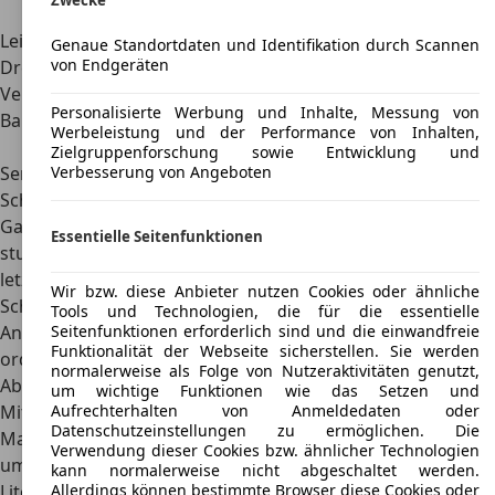
Zwecke
Motor
1
IG 71
0,9 Turbo
1,0 IG-T
Leistung
73 PS
71 Ps
90 PS
92 PS
Genaue Standortdaten und Identifikation durch Scannen
von Endgeräten
Drehmoment
95 Nm
95 Nm
140 Nm
160 Nm
Verbrauch
4,9 Liter
5,3 Liter
5,5 Liter
4,7 Liter
Personalisierte Werbung und Inhalte, Messung von
Bauzeit
2017 –
2018 –
2017 –
2018 –
Werbeleistung und der Performance von Inhalten,
2018
2019
2018
2019
Zielgruppenforschung sowie Entwicklung und
Serienmäßig ist der Micra mit einem Fünf-Gang-
Verbesserung von Angeboten
Schaltgetriebe ausgestattet. Der IG-T 117 bekam ein Sechs-
Gang-Getriebe. Optional war für alle Motorisierungen ein
Essentielle Seitenfunktionen
stufenloses Automatikgetriebe lieferbar. Alle Motoren der
letzten Generation erreichen mindestens die
Wir bzw. diese Anbieter nutzen Cookies oder ähnliche
Schadstoffnorm Euro 6 b. Für ein Auto seiner Klasse ist die
Tools und Technologien, die für die essentielle
Seitenfunktionen erforderlich sind und die einwandfreie
Anhängelast von 1.200 Kilogramm (gebremst)
recht
Funktionalität der Webseite sicherstellen. Sie werden
ordentlich. Ungebremst darf er 525 Kilogramm ziehen.
normalerweise als Folge von Nutzeraktivitäten genutzt,
Abmessungen
um wichtige Funktionen wie das Setzen und
Aufrechterhalten von Anmeldedaten oder
Mit 300 Litern Volumen ist der
Kofferraum des Nissan
Datenschutzeinstellungen zu ermöglichen. Die
March großzügig bemessen
. Werden die Rücksitzlehnen
Verwendung dieser Cookies bzw. ähnlicher Technologien
umgelegt,
erweitert sich der Laderaum auf riesige 1.004
kann normalerweise nicht abgeschaltet werden.
Allerdings können bestimmte Browser diese Cookies oder
Liter
. Durch die hohe Ladekante gestaltet sich das Be- und