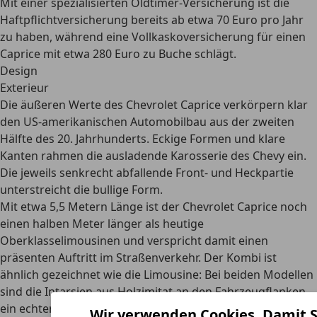
Mit einer spezialisierten Oldtimer-Versicherung ist die
Haftpflichtversicherung bereits ab etwa 70 Euro pro Jahr
zu haben, während eine Vollkaskoversicherung für einen
Caprice mit etwa 280 Euro zu Buche schlägt.
Design
Exterieur
Die äußeren Werte des Chevrolet Caprice verkörpern klar
den US-amerikanischen Automobilbau aus der zweiten
Hälfte des 20. Jahrhunderts.
Eckige Formen und klare
Kanten
rahmen die ausladende Karosserie des Chevy ein.
Die jeweils senkrecht abfallende Front- und Heckpartie
unterstreicht die bullige Form.
Mit etwa 5,5 Metern Länge ist der Chevrolet Caprice noch
einen halben Meter länger als heutige
Oberklasselimousinen und verspricht damit einen
präsenten Auftritt im Straßenverkehr. Der Kombi ist
ähnlich gezeichnet wie die Limousine: Bei beiden Modellen
sind die Intarsien aus Holzimitat an den Fahrzeugflanken
ein echter Blickfang.
Wir verwenden Cookies. Damit S