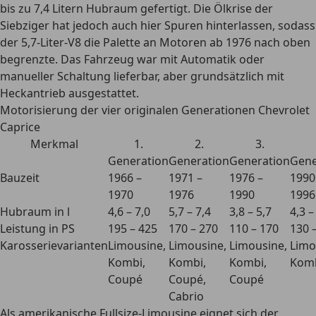
bis zu 7,4 Litern Hubraum
gefertigt. Die Ölkrise der
Siebziger hat jedoch auch hier Spuren hinterlassen, sodass
der 5,7-Liter-V8 die Palette an Motoren ab 1976 nach oben
begrenzte. Das Fahrzeug war mit Automatik oder
manueller Schaltung lieferbar, aber grundsätzlich mit
Heckantrieb ausgestattet.
Motorisierung der vier originalen Generationen Chevrolet
Caprice
Merkmal
1.
2.
3.
Generation
Generation
Generation
Gene
Bauzeit
1966 –
1971 –
1976 –
1990
1970
1976
1990
1996
Hubraum in l
4,6 – 7,0
5,7 – 7,4
3,8 – 5,7
4,3 –
Leistung in PS
195 – 425
170 – 270
110 – 170
130 
Karosserievarianten
Limousine,
Limousine,
Limousine,
Limo
Kombi,
Kombi,
Kombi,
Kom
Coupé
Coupé,
Coupé
Cabrio
Als amerikanische Fullsize-Limousine eignet sich der