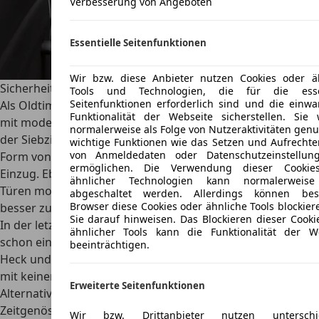
Verbesserung von Angeboten
Essentielle Seitenfunktionen
Wir bzw. diese Anbieter nutzen Cookies oder ä
Sicherheit
Tools und Technologien, die für die essen
Seitenfunktionen erforderlich sind und die einwa
Als Oldtimer kann der Chevrolet Caprice
naturgemäß nicht
Funktionalität der Webseite sicherstellen. Sie
mit moderner Sicherheitsausstattung mithalten
. Anfang
normalerweise als Folge von Nutzeraktivitäten genu
der Siebziger Jahre hielten die ersten Sicherheitssysteme in
wichtige Funktionen wie das Setzen und Aufrechte
von Anmeldedaten oder Datenschutzeinstellun
Form von Anschnallwarnungen im Chevrolet Caprice
ermöglichen. Die Verwendung dieser Cookie
Einzug. Ebenfalls wurden verstärkte Stahlträger in den
ähnlicher Technologien kann normalerweise
Türen montiert, um die Passagiere bei einem Queraufprall
abgeschaltet werden. Allerdings können bes
Browser diese Cookies oder ähnliche Tools blockier
besser zu schützen.
Sie darauf hinweisen. Das Blockieren dieser Cooki
In der letzten Generation, die bis 1996 gebaut wurde, ist
ähnlicher Tools kann die Funktionalität der W
schon ein ABS verbaut, außer der großen Knautschzone an
beeinträchtigen.
Heck und Front kann der Chevrolet Caprice sonst jedoch
mit keinen weiteren Sicherheitsfeatures aufwarten.
Erweiterte Seitenfunktionen
Alternativen
Zeitgenössische Alternativen zum Chevrolet Caprice finden
Wir bzw. Drittanbieter nutzen unterschie