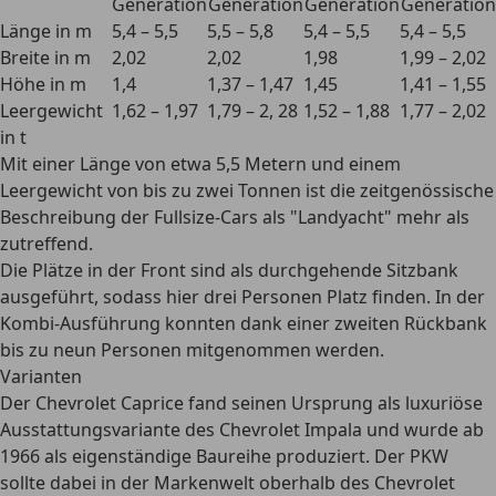
Generation
Generation
Generation
Generation
Länge in m
5,4 – 5,5
5,5 – 5,8
5,4 – 5,5
5,4 – 5,5
Breite in m
2,02
2,02
1,98
1,99 – 2,02
Höhe in m
1,4
1,37 – 1,47
1,45
1,41 – 1,55
Leergewicht
1,62 – 1,97
1,79 – 2, 28
1,52 – 1,88
1,77 – 2,02
in t
Mit einer Länge von etwa 5,5 Metern und einem
Leergewicht von bis zu zwei Tonnen ist die zeitgenössische
Beschreibung der Fullsize-Cars als "Landyacht" mehr als
zutreffend.
Die Plätze in der Front sind als durchgehende Sitzbank
ausgeführt, sodass hier drei Personen Platz finden. In der
Kombi-Ausführung konnten dank einer zweiten Rückbank
bis zu neun Personen mitgenommen werden.
Varianten
Der Chevrolet Caprice fand seinen Ursprung als luxuriöse
Ausstattungsvariante des Chevrolet Impala und wurde
ab
1966 als eigenständige Baureihe produziert
. Der PKW
sollte dabei in der Markenwelt oberhalb des Chevrolet