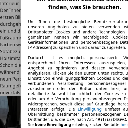
Interieur
finden, was Sie brauchen.
Der Innenraum des Chevrolet Caprice erinnert auf den
ersten Blick eher an ein Wohnzimmer als an ein Auto: Die
Um Ihnen die bestmögliche Benutzererfahru
durchgehende Sitzbank in der Front
lädt zum Entspannen
unseren Angeboten zu bieten, verwenden w
ein und die übliche Verkleidung der Türen und des
Drittanbieter Cookies und andere Technologien 
gemeinsam nennen wir nachfolgend: „Cookies
Fußraumes mit farbigem Plüsch, nicht selten in knalligen
Geräteinformationen und personenbezogene Date
Farben wie Lila oder Rot, geht beinahe als ausgefallener
IP Adressen) zu speichern und darauf zuzugreifen.
Sofabezug durch. Genauso fallen die Applikationen aus
Dadurch ist es möglich, personalisierte W
Holzimitat auf dem Armaturenbrett direkt ins Auge.
entsprechend Ihren Interessen auszuspielen,
Schon die Limousine bietet Sitze für sechs Personen,
Angebot zu optimieren und dessen Verwend
während im Kombi mit einer zweiten Rückbank sogar
analysieren. Klicken Sie den Button unten rechts,
Einsatz von einwilligungspflichten Cookies und de
neun Personen Platz finden. Mit dem großzügigen
verbundenen Verarbeitung personenbezogener
Raumgefühl und der gemütlichen Innenausstattung ist ein
zuzustimmen oder den Button unten links, u
unverfälschtes US-Car-Feeling in dem Chevy garantiert.
detaillierte Auswahl hinsichtlich der Cookies zu 
oder um der Verarbeitung personenbezogener D
widersprechen, soweit diese auf Grundlage berec
Interessen erfolgt. Die
Einwilligung
umfasst au
Übermittlung bestimmter personenbezogener Da
Drittländer, u.a. die USA, nach Art. 49 (1) (a) DSGVO
Sie
keine Einwilligung
erteilen, klicken Sie bitte
hie