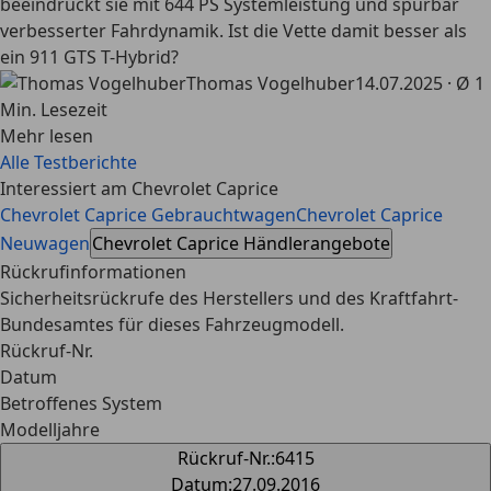
beeindruckt sie mit 644 PS Systemleistung und spürbar
verbesserter Fahrdynamik. Ist die Vette damit besser als
ein 911 GTS T-Hybrid?
Thomas Vogelhuber
14.07.2025 · Ø 1
Min. Lesezeit
Mehr lesen
Alle Testberichte
Interessiert am Chevrolet Caprice
Chevrolet Caprice Gebrauchtwagen
Chevrolet Caprice
Neuwagen
Chevrolet Caprice Händlerangebote
Rückrufinformationen
Sicherheitsrückrufe des Herstellers und des Kraftfahrt-
Bundesamtes für dieses Fahrzeugmodell.
Rückruf-Nr.
Datum
Betroffenes System
Modelljahre
Rückruf-Nr.
:
6415
Datum
:
27.09.2016