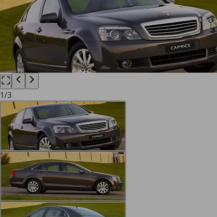
1
/
3