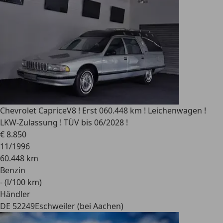
Chevrolet Caprice
V8 ! Erst 060.448 km ! Leichenwagen !
LKW-Zulassung ! TÜV bis 06/2028 !
€ 8.850
11/1996
60.448 km
Benzin
- (l/100 km)
Händler
DE 52249
Eschweiler (bei Aachen)