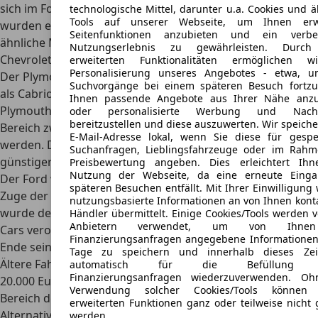
sich im
Ford LTD und im
Plymouth Fury
. Diese Autos
technologische Mittel, darunter u.a. Cookies und ä
Tools auf unserer Webseite, um Ihnen erwe
wurden ebenfalls als Fullsize-Cars konzipiert und bieten
Seitenfunktionen anzubieten und ein verbes
ähnliche Motorisierungen und Platzverhältnisse wie der
Nutzungserlebnis zu gewährleisten. Durch
Chevrolet.
erweiterten Funktionalitäten ermöglichen w
Personalisierung unseres Angebotes - etwa, u
Der Plymouth war in den fünf Generationen bis 1973 auch
Suchvorgänge bei einem späteren Besuch fortzu
als Cabrio verfügbar. Dafür ist der Gebrauchtmarkt für den
Ihnen passende Angebote aus Ihrer Nähe anzu
Plymouth etwas enger, wobei die Fahrzeuge eher im
oder personalisierte Werbung und Nachr
bereitzustellen und diese auszuwerten. Wir speiche
Bereich zwischen 20.000 und 30.000 Euro angeboten
E-Mail-Adresse lokal, wenn Sie diese für gespe
werden. Der Chevrolet Caprice ist also eine deutlich
Suchanfragen, Lieblingsfahrzeuge oder im Rah
günstigere Variante.
Preisbewertung angeben. Dies erleichtert Ihn
Nutzung der Webseite, da eine erneute Einga
Der Ford wurde bis 1978 auch als Cabrio produziert. Im
späteren Besuchen entfällt. Mit Ihrer Einwilligung
Zuge der Downsizing-Bemühungen des Ford-Konzerns
nutzungsbasierte Informationen an von Ihnen konta
wurde der LTD jedoch ab 1983 im Segment der Midsize-
Händler übermittelt. Einige Cookies/Tools werden 
Anbietern verwendet, um von Ihne
Cars verortet, wohingegen der Chevrolet Caprice bis zum
Finanzierungsanfragen angegebene Informationen
Ende seiner Bauzeit im Fullsize-Segment vertrieben wurde.
Tage zu speichern und innerhalb dieses Zei
Ältere Fahrzeuge werden zu Preisen zwischen 15.000 und
automatisch für die Befüllung 
Finanzierungsanfragen wiederzuverwenden. Oh
20.000 Euro angeboten und liegen damit ungefähr im
Verwendung solcher Cookies/Tools können 
Bereich des Chevrolet.
erweiterten Funktionen ganz oder teilweise nicht 
Alternative Modelle
werden.