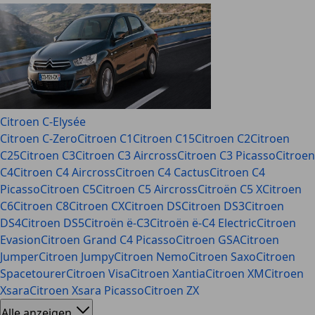
Citroen C-Elysée
Citroen C-Zero
Citroen C1
Citroen C15
Citroen C2
Citroen
C25
Citroen C3
Citroen C3 Aircross
Citroen C3 Picasso
Citroen
C4
Citroen C4 Aircross
Citroen C4 Cactus
Citroen C4
Picasso
Citroen C5
Citroen C5 Aircross
Citroën C5 X
Citroen
C6
Citroen C8
Citroen CX
Citroen DS
Citroen DS3
Citroen
DS4
Citroen DS5
Citroën ë-C3
Citroën ë-C4 Electric
Citroen
Evasion
Citroen Grand C4 Picasso
Citroen GSA
Citroen
Jumper
Citroen Jumpy
Citroen Nemo
Citroen Saxo
Citroen
Spacetourer
Citroen Visa
Citroen Xantia
Citroen XM
Citroen
Xsara
Citroen Xsara Picasso
Citroen ZX
Alle anzeigen