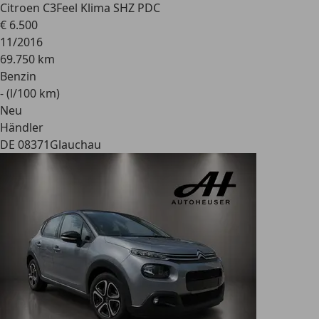
Citroen C3
Feel Klima SHZ PDC
€ 6.500
11/2016
69.750 km
Benzin
- (l/100 km)
Neu
Händler
DE 08371
Glauchau