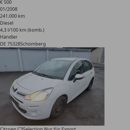
€ 500
01/2008
241.000 km
Diesel
4,3 l/100 km (komb.)
Händler
DE 75328
Schömberg
Citroen C3
Selection Nur für Export