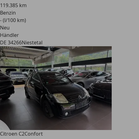
119.385 km
Benzin
- (l/100 km)
Neu
Händler
DE 34266
Niestetal
Citroen C2
Confort