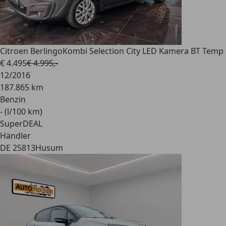
Citroen Berlingo
Kombi Selection City LED Kamera BT Temp
€ 4.495
€ 4.995,-
12/2016
187.865 km
Benzin
- (l/100 km)
SuperDEAL
Händler
DE 25813
Husum