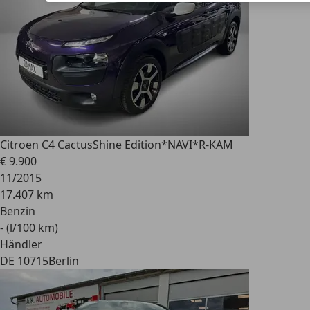
Citroen C4 Cactus
Shine Edition*NAVI*R-KAM
€ 9.900
11/2015
17.407 km
Benzin
- (l/100 km)
Händler
DE 10715
Berlin