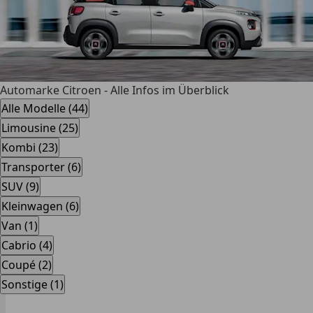
Automarke Citroen - Alle Infos im Überblick
Alle Modelle (44)
Limousine (25)
Kombi (23)
Transporter (6)
SUV (9)
Kleinwagen (6)
Van (1)
Cabrio (4)
Coupé (2)
Sonstige (1)