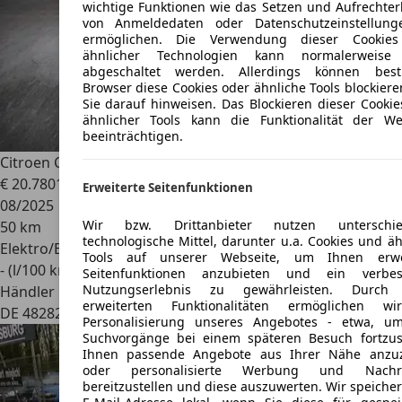
wichtige Funktionen wie das Setzen und Aufrechter
von Anmeldedaten oder Datenschutzeinstellun
ermöglichen. Die Verwendung dieser Cookies
ähnlicher Technologien kann normalerweise 
abgeschaltet werden. Allerdings können bes
Browser diese Cookies oder ähnliche Tools blockiere
Sie darauf hinweisen. Das Blockieren dieser Cookie
ähnlicher Tools kann die Funktionalität der We
beeinträchtigen.
Citroen C5 Aircross
Aircross Plus 145 MildHybrid
€ 20.780
1
Erweiterte Seitenfunktionen
08/2025
Wir bzw. Drittanbieter nutzen unterschied
50 km
technologische Mittel, darunter u.a. Cookies und äh
Elektro/Benzin
Tools auf unserer Webseite, um Ihnen erwei
- (l/100 km)
Seitenfunktionen anzubieten und ein verbes
Nutzungserlebnis zu gewährleisten. Durch 
Händler
erweiterten Funktionalitäten ermöglichen w
DE 48282
Emsdetten
Personalisierung unseres Angebotes - etwa, u
Suchvorgänge bei einem späteren Besuch fortzus
Ihnen passende Angebote aus Ihrer Nähe anzu
oder personalisierte Werbung und Nachri
bereitzustellen und diese auszuwerten. Wir speicher