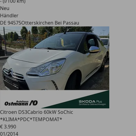
- (l/100 km)
Neu
Händler
DE 94575
Otterskirchen Bei Passau
Citroen DS3
Cabrio 60kW SoChic
*KLIMA*PDC*TEMPOMAT*
€ 3.990
01/2014