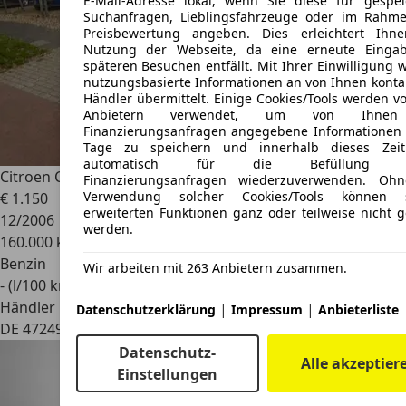
E-Mail-Adresse lokal, wenn Sie diese für gespei
Suchanfragen, Lieblingsfahrzeuge oder im Rahm
Preisbewertung angeben. Dies erleichtert Ihn
Nutzung der Webseite, da eine erneute Einga
späteren Besuchen entfällt. Mit Ihrer Einwilligung 
nutzungsbasierte Informationen an von Ihnen kontak
Händler übermittelt. Einige Cookies/Tools werden v
Anbietern verwendet, um von Ihnen
Finanzierungsanfragen angegebene Informationen 
Tage zu speichern und innerhalb dieses Zei
automatisch für die Befüllung n
Citroen C2
Confort/ Klima/ 2 Hand / Isofix/ TOP !!
Finanzierungsanfragen wiederzuverwenden. Oh
Verwendung solcher Cookies/Tools können s
€ 1.150
erweiterten Funktionen ganz oder teilweise nicht g
12/2006
werden.
160.000 km
Benzin
Wir arbeiten mit 263 Anbietern zusammen.
- (l/100 km)
Händler
|
|
Datenschutzerklärung
Impressum
Anbieterliste
DE 47249
Duisburg
Datenschutz-
Alle akzeptier
Einstellungen