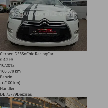
Citroen DS3
SoChic RacingCar
€ 4.299
10/2012
166.578 km
Benzin
- (l/100 km)
Händler
DE 73779
Deizisau