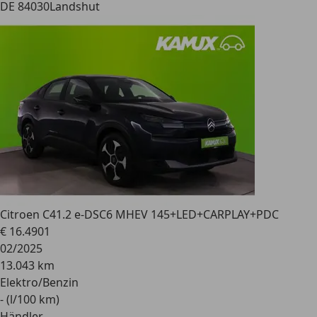
DE 84030
Landshut
Citroen C4
1.2 e-DSC6 MHEV 145+LED+CARPLAY+PDC
€ 16.490
1
02/2025
13.043 km
Elektro/Benzin
- (l/100 km)
Händler