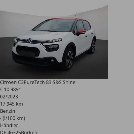
Citroen C3
PureTech 83 S&S Shine
€ 10.989
1
02/2023
17.945 km
Benzin
- (l/100 km)
Händler
DE 46325
Borken