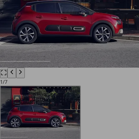
1
/
7