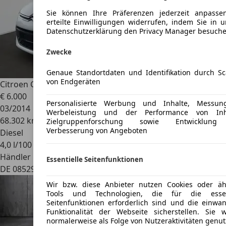
Sie können Ihre Präferenzen jederzeit anpass
erteilte Einwilligungen widerrufen, indem Sie in u
Datenschutzerklärung den Privacy Manager besuche
Zwecke
Genaue Standortdaten und Identifikation durch S
von Endgeräten
Citroen C4
Picasso e-HDi 115 Seduction Kupplungsschaden
€ 6.000
Personalisierte Werbung und Inhalte, Messu
03/2014
Werbeleistung und der Performance von Inha
68.302 km
Zielgruppenforschung sowie Entwicklun
Verbesserung von Angeboten
Diesel
4,0 l/100 km (komb.)
Händler
Essentielle Seitenfunktionen
DE 08529
Plauen
Wir bzw. diese Anbieter nutzen Cookies oder äh
Tools und Technologien, die für die essent
Seitenfunktionen erforderlich sind und die einwan
Funktionalität der Webseite sicherstellen. Sie 
normalerweise als Folge von Nutzeraktivitäten genut