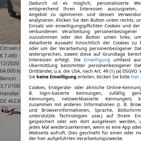
Dadurch ist es möglich, personalisierte We
entsprechend Ihren Interessen auszuspielen,
Angebot zu optimieren und dessen Verwendu
analysieren. Klicken Sie den Button unten rechts, 
Einsatz von einwilligungspflichten Cookies und der
verbundenen Verarbeitung personenbezogener
zuzustimmen oder den Button unten links, u
detaillierte Auswahl hinsichtlich der Cookies zu t
Citroen C1
Shine Klima Schiebedach Kamera
oder um der Verarbeitung personenbezogener Da
widersprechen, soweit diese auf Grundlage berech
€ 7.490
Interessen erfolgt. Die
Einwilligung
umfasst auc
12/2020
Übermittlung bestimmter personenbezogener Da
64.000 km
Drittländer, u.a. die USA, nach Art. 49 (1) (a) DSGVO.
Sie
keine Einwilligung
erteilen, klicken Sie bitte
hier
.
Benzin
3,7 l/100 km (komb.)
Cookies, Endgeräte- oder ähnliche Online-Kennung
Händler
B. login-basierte Kennungen, zufällig gene
Kennungen, netzwerkbasierte Kennungen) k
DE 46238
Bottrop
zusammen mit anderen Informationen (z. B. Brow
und Browserinformationen, Sprache, Bildschirm
unterstützte Technologien usw.) auf Ihrem En
gespeichert oder von dort ausgelesen werden,
jedes Mal wiederzuerkennen, wenn es eine App oder
Webseite aufruft. Dies geschieht für einen oder m
der hier aufgeführten Verarbeitungszwecke.