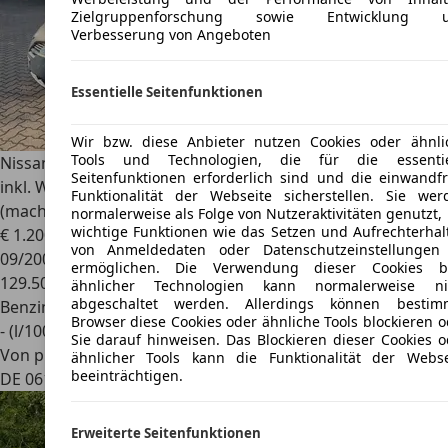
Zielgruppenforschung sowie Entwicklung 
Verbesserung von Angeboten
Essentielle Seitenfunktionen
Wir bzw. diese Anbieter nutzen Cookies oder ähnli
Tools und Technologien, die für die essentie
Nissan Primera
Guter Zustand. Klima, Rückfahrkamera,
Seitenfunktionen erforderlich sind und die einwandfr
inkl. Winterreifen. Auspuff müsste geschweißt werden
Funktionalität der Webseite sicherstellen. Sie wer
(macht Geräusch).
normalerweise als Folge von Nutzeraktivitäten genutzt,
wichtige Funktionen wie das Setzen und Aufrechterhal
€ 1.200
von Anmeldedaten oder Datenschutzeinstellungen
09/2005
ermöglichen. Die Verwendung dieser Cookies b
129.500 km
ähnlicher Technologien kann normalerweise ni
abgeschaltet werden. Allerdings können bestim
Benzin
Browser diese Cookies oder ähnliche Tools blockieren o
- (l/100 km)
Sie darauf hinweisen. Das Blockieren dieser Cookies o
Von privat
ähnlicher Tools kann die Funktionalität der Webse
beeinträchtigen.
DE 06124
Halle (saale), Stadt
Erweiterte Seitenfunktionen