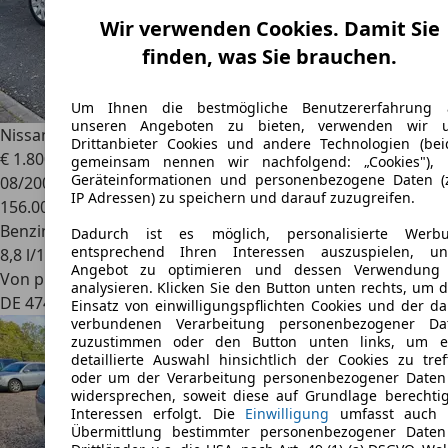
Wir verwenden Cookies. Damit Sie
finden, was Sie brauchen.
Um Ihnen die bestmögliche Benutzererfahrung 
unseren Angeboten zu bieten, verwenden wir 
Nissan Primera
Primera Stufenheck 2.0 Aut. acenta
Drittanbieter Cookies und andere Technologien (bei
€ 1.800
gemeinsam nennen wir nachfolgend: „Cookies"),
Geräteinformationen und personenbezogene Daten (z
08/2004
IP Adressen) zu speichern und darauf zuzugreifen.
156.000 km
Benzin
Dadurch ist es möglich, personalisierte Werb
entsprechend Ihren Interessen auszuspielen, un
8,8 l/100 km (komb.)
Angebot zu optimieren und dessen Verwendung
Von privat
analysieren. Klicken Sie den Button unten rechts, um 
DE 47441
Moers, Stadt
Einsatz von einwilligungspflichten Cookies und der da
verbundenen Verarbeitung personenbezogener Da
zuzustimmen oder den Button unten links, um e
detaillierte Auswahl hinsichtlich der Cookies zu tref
oder um der Verarbeitung personenbezogener Daten
widersprechen, soweit diese auf Grundlage berechtig
Interessen erfolgt. Die
Einwilligung
umfasst auch 
Übermittlung bestimmter personenbezogener Daten