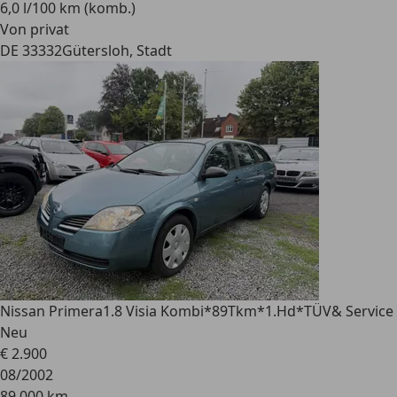
6,0 l/100 km (komb.)
Von privat
DE 33332
Gütersloh, Stadt
Nissan Primera
1.8 Visia Kombi*89Tkm*1.Hd*TÜV& Service
Neu
€ 2.900
08/2002
89.000 km