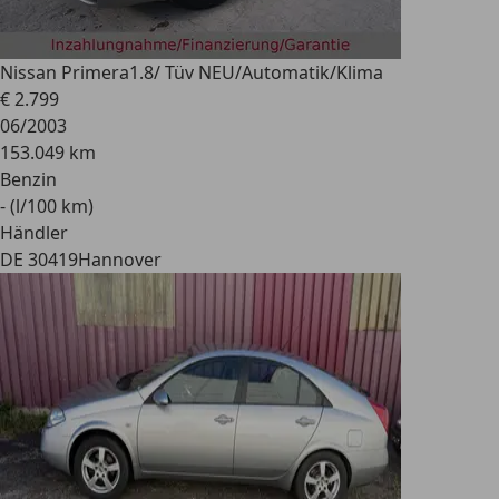
Nissan Primera
1.8/ Tüv NEU/Automatik/Klima
€ 2.799
06/2003
153.049 km
Benzin
- (l/100 km)
Händler
DE 30419
Hannover