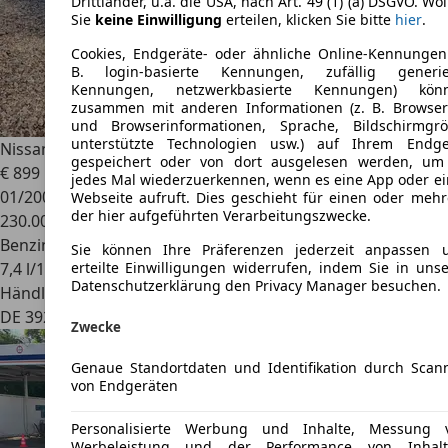
Drittländer, u.a. die USA, nach Art. 49 (1) (a) DSGVO. Wo
Sie
keine Einwilligung
erteilen, klicken Sie bitte
hier
.
Cookies, Endgeräte- oder ähnliche Online-Kennungen 
B. login-basierte Kennungen, zufällig generie
Kennungen, netzwerkbasierte Kennungen) kön
zusammen mit anderen Informationen (z. B. Browser
und Browserinformationen, Sprache, Bildschirmgrö
unterstützte Technologien usw.) auf Ihrem Endge
Nissan Primera
Acenta
gespeichert oder von dort ausgelesen werden, um
€ 899
jedes Mal wiederzuerkennen, wenn es eine App oder ei
01/2007
Webseite aufruft. Dies geschieht für einen oder mehr
der hier aufgeführten Verarbeitungszwecke.
230.000 km
Benzin
Sie können Ihre Präferenzen jederzeit anpassen 
7,4 l/100 km (komb.)
erteilte Einwilligungen widerrufen, indem Sie in unse
Datenschutzerklärung den Privacy Manager besuchen.
Händler
DE 39218
Schönebeck
Zwecke
Genaue Standortdaten und Identifikation durch Scan
von Endgeräten
Personalisierte Werbung und Inhalte, Messung 
Werbeleistung und der Performance von Inhalt