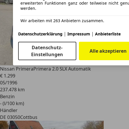
erweiterten Funktionen ganz oder teilweise nicht genu
werden.
Wir arbeiten mit 263 Anbietern zusammen.
|
|
Datenschutzerklärung
Impressum
Anbieterliste
Datenschutz-
Alle akzeptieren
Einstellungen
Nissan Primera
Primera 2.0 SLX Automatik
€ 1.299
05/1996
237.478 km
Benzin
- (l/100 km)
Händler
DE 03050
Cottbus