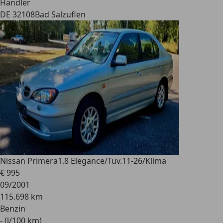
Händler
DE 32108
Bad Salzuflen
Nissan Primera
1.8 Elegance/Tüv.11-26/Klima
€ 995
09/2001
115.698 km
Benzin
- (l/100 km)