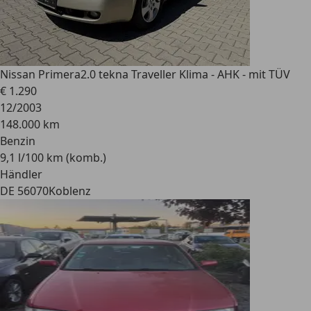
Nissan Primera
2.0 tekna Traveller Klima - AHK - mit TÜV
€ 1.290
12/2003
148.000 km
Benzin
9,1 l/100 km (komb.)
Händler
DE 56070
Koblenz