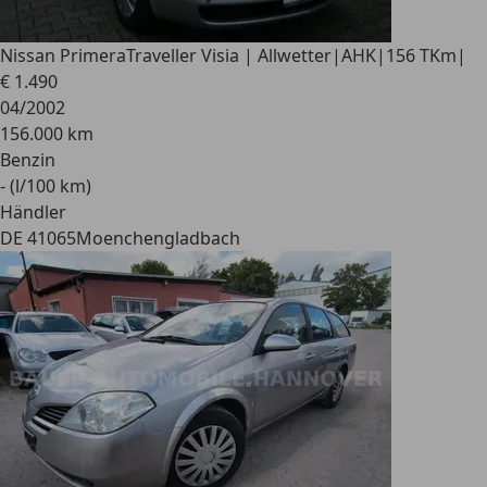
Nissan Primera
Traveller Visia | Allwetter|AHK|156 TKm|
€ 1.490
04/2002
156.000 km
Benzin
- (l/100 km)
Händler
DE 41065
Moenchengladbach