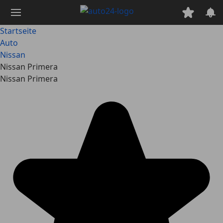
Zum
Hauptinhalt
springen
Startseite
Auto
Nissan
Nissan Primera
Nissan Primera