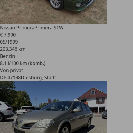
Nissan Primera
Primera STW
€ 7.900
05/1999
203.346 km
Benzin
8,1 l/100 km (komb.)
Von privat
DE 47198
Duisburg, Stadt