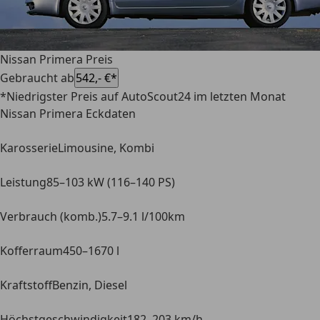
Nissan Primera Preis
Gebraucht ab
542,- €*
*Niedrigster Preis auf AutoScout24 im letzten Monat
Nissan Primera Eckdaten
Karosserie
Limousine, Kombi
Leistung
85–103 kW (116–140 PS)
Verbrauch (komb.)
5.7–9.1 l/100km
Kofferraum
450–1670 l
Kraftstoff
Benzin, Diesel
Höchstgeschwindigkeit
182–203 km/h