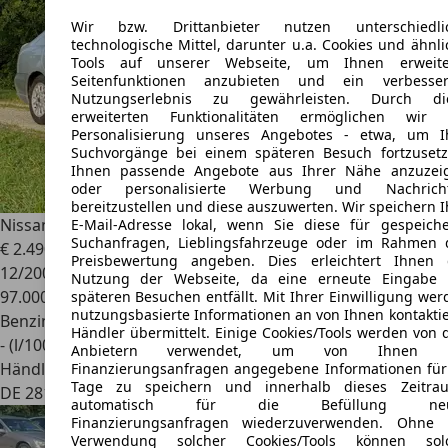
Wir bzw. Drittanbieter nutzen unterschiedli
technologische Mittel, darunter u.a. Cookies und ähnli
Tools auf unserer Webseite, um Ihnen erweite
Seitenfunktionen anzubieten und ein verbesser
Nutzungserlebnis zu gewährleisten. Durch di
erweiterten Funktionalitäten ermöglichen wir 
Personalisierung unseres Angebotes - etwa, um I
Suchvorgänge bei einem späteren Besuch fortzusetz
Ihnen passende Angebote aus Ihrer Nähe anzuzei
oder personalisierte Werbung und Nachrich
bereitzustellen und diese auszuwerten. Wir speichern I
Nissan Primera
2.0b Comfort Tüv=12/26! 97T-Km! 1.Hand!
E-Mail-Adresse lokal, wenn Sie diese für gespeiche
Suchanfragen, Lieblingsfahrzeuge oder im Rahmen 
€ 2.490
Preisbewertung angeben. Dies erleichtert Ihnen 
12/2001
Nutzung der Webseite, da eine erneute Eingabe 
97.000 km
späteren Besuchen entfällt. Mit Ihrer Einwilligung wer
nutzungsbasierte Informationen an von Ihnen kontaktie
Benzin
Händler übermittelt. Einige Cookies/Tools werden von 
- (l/100 km)
Anbietern verwendet, um von Ihnen b
Händler
Finanzierungsanfragen angegebene Informationen für
Tage zu speichern und innerhalb dieses Zeitra
DE 28197
Bremen
automatisch für die Befüllung neu
Finanzierungsanfragen wiederzuverwenden. Ohne 
Verwendung solcher Cookies/Tools können sol